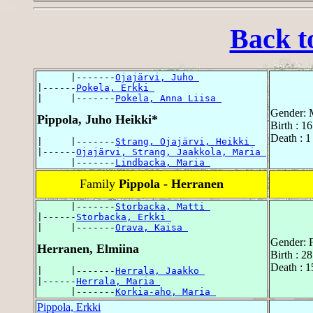
Back t
      |-------
Ojajärvi, Juho 
|------
Pokela, Erkki 
|     |-------
Pokela, Anna Liisa 
Gender: 
Pippola, Juho Heikki*
Birth : 1
Death : 1
|     |-------
Strang, Ojajärvi, Heikki 
|------
Ojajärvi, Strang, Jaakkola, Maria 
      |-------
Lindbacka, Maria 
Family
Pippola - Herranen
      |-------
Storbacka, Matti 
|------
Storbacka, Erkki 
|     |-------
Orava, Kaisa 
Gender: 
Herranen, Elmiina
Birth : 2
Death : 1
|     |-------
Herrala, Jaakko 
|------
Herrala, Maria 
      |-------
Korkia-aho, Maria 
Pippola, Erkki