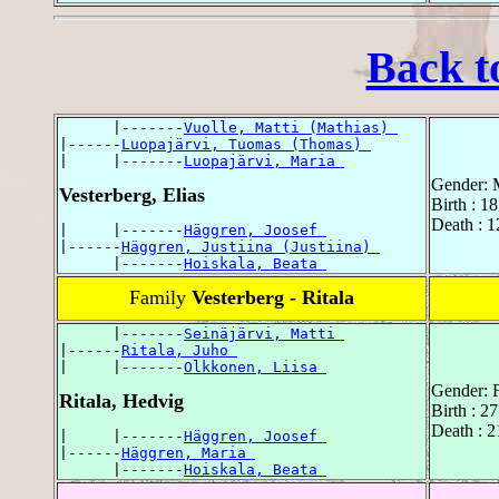
Back t
      |-------
Vuolle, Matti (Mathias) 
|------
Luopajärvi, Tuomas (Thomas) 
|     |-------
Luopajärvi, Maria 
Gender: 
Vesterberg, Elias
Birth : 1
Death : 1
|     |-------
Häggren, Joosef 
|------
Häggren, Justiina (Justiina) 
      |-------
Hoiskala, Beata 
Family
Vesterberg - Ritala
      |-------
Seinäjärvi, Matti 
|------
Ritala, Juho 
|     |-------
Olkkonen, Liisa 
Gender: 
Ritala, Hedvig
Birth : 2
Death : 2
|     |-------
Häggren, Joosef 
|------
Häggren, Maria 
      |-------
Hoiskala, Beata 