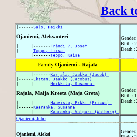
Back t
|------
Salo, Heikki 
Ojaniemi, Aleksanteri
Gender:
Birth : 
|     |-------
Frändi ?, Josef 
Death : 
|------
Teppo, Liisa 
      |-------
Teppo, Kaisa 
Family
Ojaniemi - Rajala
      |-------
Karjala, Jaakko (Jacob) 
|------
Ekstam, Jaakko (Jacobus) 
|     |-------
Heikkilä, Susanna 
Gender:
Rajala, Maija Kreeta (Maja Greta)
Birth :
Death :
|     |-------
Haavisto, Erkki (Ericus) 
|------
Kaaranka, Susanna 
      |-------
Kaaranka, Valpuri (Walborg) 
Ojaniemi, Juho
Gender:
Ojaniemi, Aleksi
Birth : 