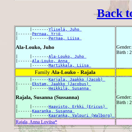
Back t
      |-------
Yliselä, Juho 
|------
Pernaa, Yrjö 
|     |-------
Pernaa, Liisa 
Ala-Louko, Juho
Gender:
Birth :
|     |-------
Ala-Louko, Juho 
|------
Ala-Louko, Anna 
      |-------
Martikkala, Liisa 
Family
Ala-Louko - Rajala
      |-------
Karjala, Jaakko (Jacob) 
|------
Ekstam, Jaakko (Jacobus) 
|     |-------
Heikkilä, Susanna 
Rajala, Susanna (Sussanna)
Gender:
Birth : 
|     |-------
Haavisto, Erkki (Ericus) 
|------
Kaaranka, Susanna 
      |-------
Kaaranka, Valpuri (Walborg) 
Rajala, Anna Loviisa*