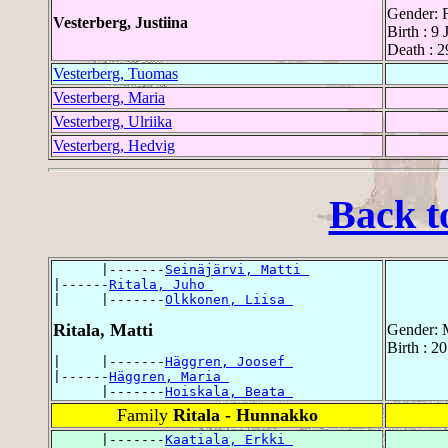
Gender: 
Vesterberg, Justiina
Birth : 9 
Death : 2
Vesterberg, Tuomas
Vesterberg, Maria
Vesterberg, Ulriika
Vesterberg, Hedvig
Back t
      |-------
Seinäjärvi, Matti 
|------
Ritala, Juho 
|     |-------
Olkkonen, Liisa 
Ritala, Matti
Gender: 
Birth : 2
|     |-------
Häggren, Joosef 
|------
Häggren, Maria 
      |-------
Hoiskala, Beata 
Family
Ritala - Hunnakko
      |-------
Kaatiala, Erkki 