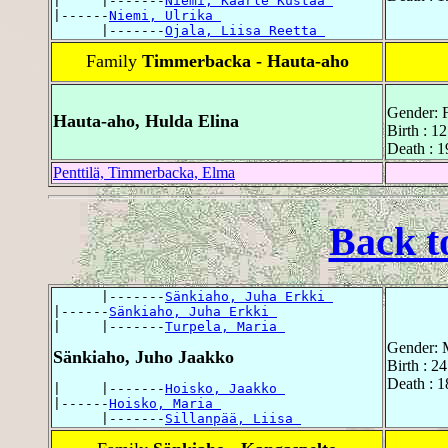
|     |-------
Niemi, Kaarle Kustaa 
|------
Niemi, Ulrika 
      |-------
Ojala, Liisa Reetta 
Family
Timmerbacka - Hauta-aho
Gender: 
Hauta-aho, Hulda Elina
Birth : 1
Death : 1
Penttilä, Timmerbacka, Elma
Back t
      |-------
Sänkiaho, Juha Erkki 
|------
Sänkiaho, Juha Erkki 
|     |-------
Turpela, Maria 
Gender: 
Sänkiaho, Juho Jaakko
Birth : 2
Death : 1
|     |-------
Hoisko, Jaakko 
|------
Hoisko, Maria 
      |-------
Sillanpää, Liisa 