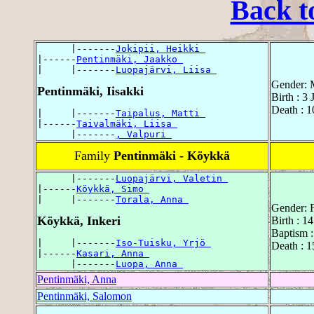
Back t
      |-------
Jokipii, Heikki 
|------
Pentinmäki, Jaakko 
|     |-------
Luopajärvi, Liisa 
Gender: 
Pentinmäki, Iisakki
Birth : 3 
Death : 1
|     |-------
Taipalus, Matti 
|------
Taivalmäki, Liisa 
      |-------
, Valpuri 
Family
Pentinmäki - Köykkä
      |-------
Luopajärvi, Valetin 
|------
Köykkä, Simo 
|     |-------
Torala, Anna 
Gender: 
Köykkä, Inkeri
Birth : 1
Baptism :
|     |-------
Iso-Tuisku, Yrjö 
Death : 1
|------
Kasari, Anna 
      |-------
Luopa, Anna 
Pentinmäki, Anna
Pentinmäki, Salomon