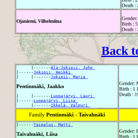
Death :
Gender:
Ojaniemi, Vilhelmiina
Birth : 
Death :
Back t
      |-------
Ala-Jokipii, Juho 
|------
Jokipii, Heikki 
|     |-------
Jokipii, Maria 
Gender: 
Pentinmäki, Jaakko
Birth : 1 
Death : 1
|     |-------
Luopajärvi, Lauri 
|------
Luopajärvi, Liisa 
      |-------
Ikkelä, Valpuri 
Family
Pentinmäki - Taivalmäki
|------
Taipalus, Matti 
Gender: 
Taivalmäki, Liisa
Birth : 1