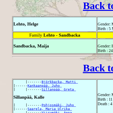
Back t
Lehto, Helge
Gender: 
Birth : 5
Family
Lehto - Sandbacka
Sandbacka, Maija
Gender: 
Birth : 2
Back t
      |-------
Björkbacka, Matti 
|------
Kankaanpää, Juho 
|     |-------
Sillanpää, Greta 
Gender: 
Sillanpää, Kalle
Birth : 1
Death : 4
|     |-------
Pohjosmäki, Juho 
|------
Saarela, Maria Ulrika 
      |-------
Viirumäki, Anna 