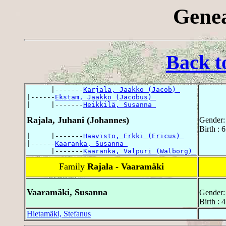
Genea
Back t
      |-------
Karjala, Jaakko (Jacob) 
|------
Ekstam, Jaakko (Jacobus) 
|     |-------
Heikkilä, Susanna 
Rajala, Juhani (Johannes)
Gender:
Birth :
|     |-------
Haavisto, Erkki (Ericus) 
|------
Kaaranka, Susanna 
      |-------
Kaaranka, Valpuri (Walborg) 
Family
Rajala - Vaaramäki
Vaaramäki, Susanna
Gender:
Birth :
Hietamäki, Stefanus