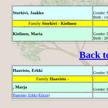
Storkivi, Jaakko
Gender: 
Birth : 1
Family
Storkivi - Kielinen
Kielinen, Maria
Gender: 
Birth : 2
Back t
Haavisto, Erkki
Gender: 
Family
Haavisto -
, Marja
Gender: 
Haavisto, Erkki (Ericus)