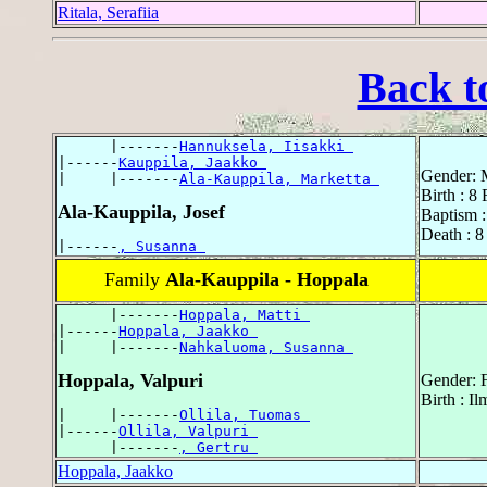
Ritala, Serafiia
Back t
      |-------
Hannuksela, Iisakki 
|------
Kauppila, Jaakko 
Gender: 
|     |-------
Ala-Kauppila, Marketta 
Birth : 8
Ala-Kauppila, Josef
Baptism 
Death : 
|------
, Susanna 
Family
Ala-Kauppila - Hoppala
      |-------
Hoppala, Matti 
|------
Hoppala, Jaakko 
|     |-------
Nahkaluoma, Susanna 
Hoppala, Valpuri
Gender: 
Birth : Il
|     |-------
Ollila, Tuomas 
|------
Ollila, Valpuri 
      |-------
, Gertru 
Hoppala, Jaakko