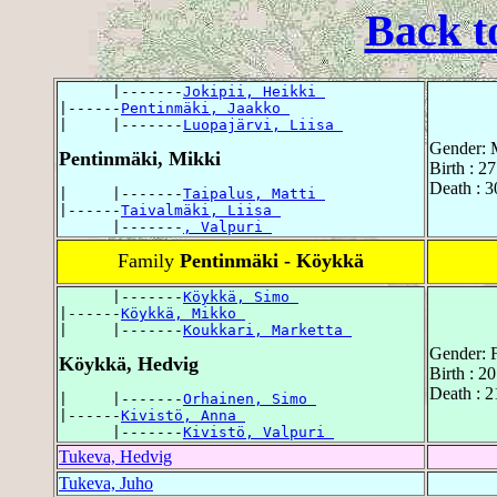
Back t
      |-------
Jokipii, Heikki 
|------
Pentinmäki, Jaakko 
|     |-------
Luopajärvi, Liisa 
Gender: 
Pentinmäki, Mikki
Birth : 2
Death : 3
|     |-------
Taipalus, Matti 
|------
Taivalmäki, Liisa 
      |-------
, Valpuri 
Family
Pentinmäki - Köykkä
      |-------
Köykkä, Simo 
|------
Köykkä, Mikko 
|     |-------
Koukkari, Marketta 
Gender: 
Köykkä, Hedvig
Birth : 2
Death : 2
|     |-------
Orhainen, Simo 
|------
Kivistö, Anna 
      |-------
Kivistö, Valpuri 
Tukeva, Hedvig
Tukeva, Juho