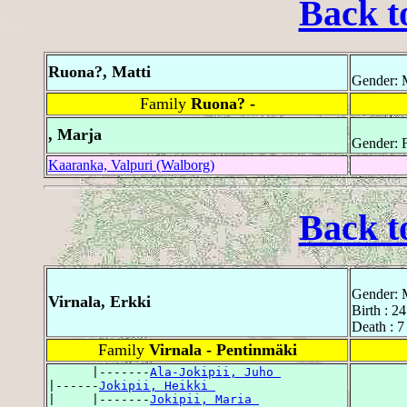
Back t
Ruona?, Matti
Gender: 
Family
Ruona? -
, Marja
Gender: 
Kaaranka, Valpuri (Walborg)
Back t
Gender: 
Virnala, Erkki
Birth : 2
Death : 7
Family
Virnala - Pentinmäki
      |-------
Ala-Jokipii, Juho 
|------
Jokipii, Heikki 
|     |-------
Jokipii, Maria 