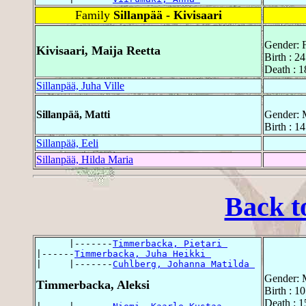
Family
Sillanpää - Kivisaari
Gender: 
Kivisaari, Maija Reetta
Birth : 2
Death : 1
Sillanpää, Juha Ville
Sillanpää, Matti
Gender: 
Birth : 1
Sillanpää, Eeli
Sillanpää, Hilda Maria
Back t
      |-------
Timmerbacka, Pietari 
|------
Timmerbacka, Juha Heikki 
|     |-------
Cuhlberg, Johanna Matilda 
Gender: 
Timmerbacka, Aleksi
Birth : 1
Death : 1