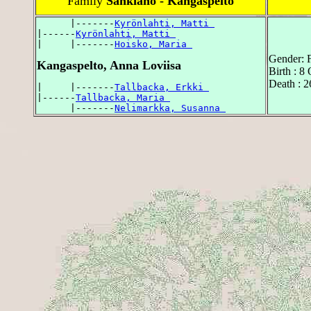
Family
Sänkiaho - Kangaspelto
      |-------
Kyrönlahti, Matti 
|------
Kyrönlahti, Matti 
|     |-------
Hoisko, Maria 
Gender: 
Kangaspelto, Anna Loviisa
Birth : 8
Death : 2
|     |-------
Tallbacka, Erkki 
|------
Tallbacka, Maria 
      |-------
Nelimarkka, Susanna 