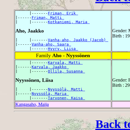
      |-------
Friman, Erik 
|------
Friman, Matti 
|     |-------
Kotkaniemi, Maria 
Aho, Jaakko
Gender: 
Birth : 1
|     |-------
Vanha-aho, Jaakko (Jacob) 
|------
Vanha-aho, Saara 
      |-------
Hyyry, Liisa 
Family
Aho - Nyyssönen
      |-------
Karvala, Matti 
|------
Karvala, Jaakko 
|     |-------
Ollila, Susanna 
Nyyssönen, Liisa
Gender: 
Birth : 2
|     |-------
Nyyssölä, Matti 
|------
Nyyssölä, Maria 
      |-------
Tarvonen, Kaisa 
Kangasaho, Maija
Back t