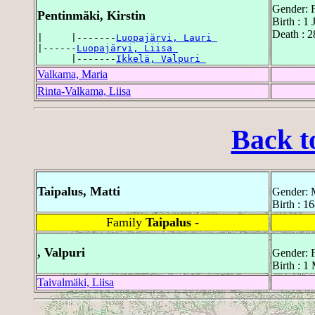
Gender: 
Pentinmäki, Kirstin
Birth : 1 
Death : 2
|     |-------
Luopajärvi, Lauri 
|------
Luopajärvi, Liisa 
      |-------
Ikkelä, Valpuri 
Valkama, Maria
Rinta-Valkama, Liisa
Back t
Taipalus, Matti
Gender: 
Birth : 1
Family
Taipalus -
, Valpuri
Gender: 
Birth : 1
Taivalmäki, Liisa