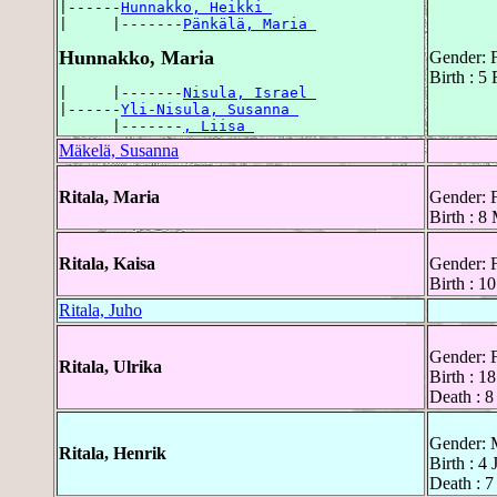
|------
Hunnakko, Heikki 
|     |-------
Pänkälä, Maria 
Hunnakko, Maria
Gender: 
Birth : 5
|     |-------
Nisula, Israel 
|------
Yli-Nisula, Susanna 
      |-------
, Liisa 
Mäkelä, Susanna
Ritala, Maria
Gender: 
Birth : 8
Ritala, Kaisa
Gender: 
Birth : 1
Ritala, Juho
Gender: 
Ritala, Ulrika
Birth : 1
Death : 8
Gender: 
Ritala, Henrik
Birth : 4 
Death : 