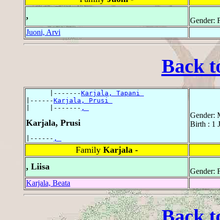
,
Gender: 
Juoni, Arvi
Back t
      |-------
Karjala, Tapani 
|------
Karjala, Prusi 
|     |-------
, 
Gender: 
Karjala, Prusi
Birth : 1
|------
, 
Family
Karjala -
, Liisa
Gender: 
Karjala, Beata
Back t