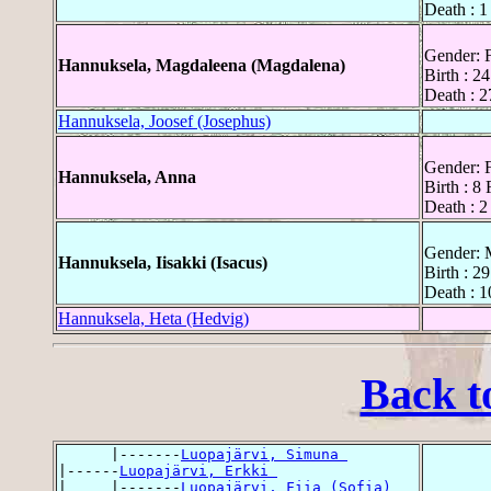
Death : 1
Gender: 
Hannuksela, Magdaleena (Magdalena)
Birth : 2
Death : 2
Hannuksela, Joosef (Josephus)
Gender: 
Hannuksela, Anna
Birth : 8
Death : 2
Gender: 
Hannuksela, Iisakki (Isacus)
Birth : 2
Death : 1
Hannuksela, Heta (Hedvig)
Back t
      |-------
Luopajärvi, Simuna 
|------
Luopajärvi, Erkki 
|     |-------
Luopajärvi, Fiia (Sofia) 