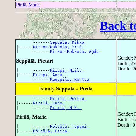
Pirilä, Maria
Back t
      |-------
Seppälä, Mikko 
|------
Kirkon-Kokkola, Yrjö 
|     |-------
Kirkon-Kokkola, Agda 
Gender: 
Seppälä, Pietari
Birth : 2
Death : 2
|     |-------
Riippi, Niilo 
|------
Riippi, Anna 
      |-------
Kauppila, Kerttu 
Family
Seppälä - Pirilä
      |-------
Pirilä, Perttu 
|------
Pirilä, Juho 
|     |-------
Pirilä, N.N. 
Gender: 
Pirilä, Maria
Birth : 1
Death : 9
|     |-------
Hölsölä, Tapani 
|------
Hölsölä, Liisa 
      |-------
, 