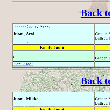
Back t
|------
Juoni, Mikko 
Juoni, Arvi
Gender: 
Birth : 1
|------
, 
Family
Juoni -
,
Gender: 
Juoni, Aapeli
Back t
Juoni, Mikko
Gender: 
Birth : 1
Family
Juoni -