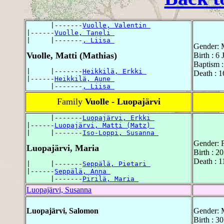
      |-------
Vuolle, Valentin 
|------
Vuolle, Taneli 
|     |-------
, Liisa 
Gender: 
Vuolle, Matti (Mathias)
Birth : 6
Baptism :
|     |-------
Heikkilä, Erkki 
Death : 1
|------
Heikkilä, Aune 
      |-------
, Liisa 
Family
Vuolle - Luopajärvi
      |-------
Luopajärvi, Erkki 
|------
Luopajärvi, Matti (Matz) 
|     |-------
Iso-Loppi, Susanna 
Gender: 
Luopajärvi, Maria
Birth : 2
Death : 1
|     |-------
Seppälä, Pietari 
|------
Seppälä, Anna 
      |-------
Pirilä, Maria 
Luopajärvi, Susanna
Luopajärvi, Salomon
Gender: 
Birth : 3