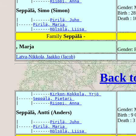
|     |-------
Riippi, Anna 
Gender: 
Seppälä, Simo (Simon)
Birth : 2
Death : 1
|     |-------
Pirilä, Juho 
|------
Pirilä, Maria 
      |-------
Hölsölä, Liisa 
Family
Seppälä -
, Marja
Gender: 
Latva-Nikkola, Jaakko (Jacob)
Back t
      |-------
Kirkon-Kokkola, Yrjö 
|------
Seppälä, Pietari 
|     |-------
Riippi, Anna 
Gender: 
Seppälä, Antti (Anders)
Birth : 9
Death : 3
|     |-------
Pirilä, Juho 
|------
Pirilä, Maria 
      |-------
Hölsölä, Liisa 