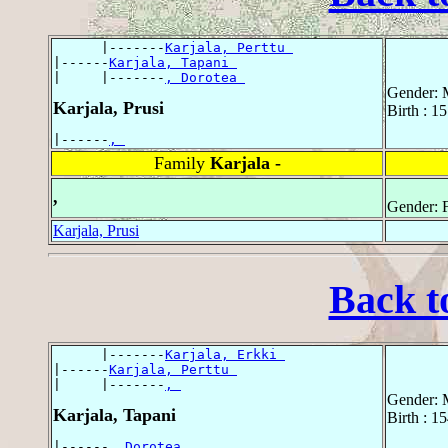
      |-------
Karjala, Perttu 
|------
Karjala, Tapani 
|     |-------
, Dorotea 
Gender: 
Karjala, Prusi
Birth : 1
|------
, 
Family
Karjala -
,
Gender: 
Karjala, Prusi
Back t
      |-------
Karjala, Erkki 
|------
Karjala, Perttu 
|     |-------
, 
Gender: 
Karjala, Tapani
Birth : 1
|------
, Dorotea 