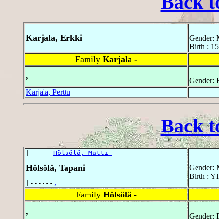
Back t
Karjala, Erkki
Gender: 
Birth : 1
Family
Karjala -
,
Gender: 
Karjala, Perttu
Back t
|------
Hölsölä, Matti 
Hölsölä, Tapani
Gender: 
Birth : Yl
|------
, 
Family
Hölsölä -
,
Gender: 