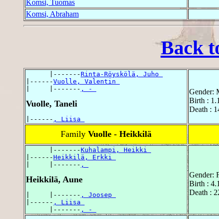
Komsi, Tuomas
Komsi, Abraham
Back t
      |-------
Rinta-Röyskölä, Juho 
|------
Vuolle, Valentin 
|     |-------
, - 
Gender: 
Birth : 1
Vuolle, Taneli
Death : 1
|------
, Liisa 
Family
Vuolle - Heikkilä
      |-------
Kuhalampi, Heikki 
|------
Heikkilä, Erkki 
|     |-------
, 
Gender: 
Heikkilä, Aune
Birth : 4
Death : 2
|     |-------
, Joosep 
|------
, Liisa 
      |-------
, - 