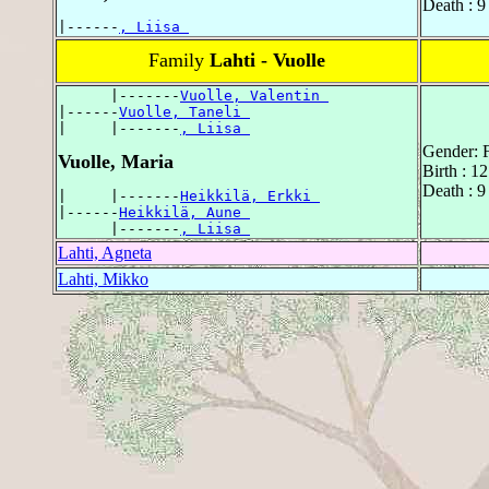
Death : 9
|------
, Liisa 
Family
Lahti - Vuolle
      |-------
Vuolle, Valentin 
|------
Vuolle, Taneli 
|     |-------
, Liisa 
Gender: 
Vuolle, Maria
Birth : 1
Death : 9
|     |-------
Heikkilä, Erkki 
|------
Heikkilä, Aune 
      |-------
, Liisa 
Lahti, Agneta
Lahti, Mikko