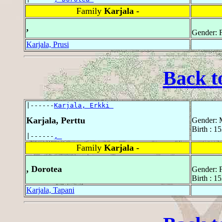
Family
Karjala -
,
Gender: 
Karjala, Prusi
Back t
|------
Karjala, Erkki 
Karjala, Perttu
Gender: 
Birth : 1
|------
, 
Family
Karjala -
, Dorotea
Gender: 
Birth : 1
Karjala, Tapani