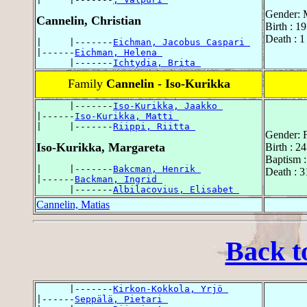
Gender: 
Cannelin, Christian
Birth : 1
Death : 1
|     |-------
Eichman, Jacobus Caspari 
|------
Eichman, Helena 
      |-------
Ichtydia, Brita 
Family
Cannelin - Iso-Kurikka
      |-------
Iso-Kurikka, Jaakko 
|------
Iso-Kurikka, Matti 
|     |-------
Riippi, Riitta 
Gender: 
Iso-Kurikka, Margareta
Birth : 2
Baptism :
|     |-------
Bakcman, Henrik 
Death : 3
|------
Backman, Ingrid 
      |-------
Albilacovius, Elisabet 
Cannelin, Matias
Back t
      |-------
Kirkon-Kokkola, Yrjö 
|------
Seppälä, Pietari 