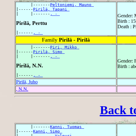
      |-------
Peltoniemi, Mauno 
|------
Pirilä, Tapani 
|     |-------
, - 
Gender: 
Birth : 1
Pirilä, Perttu
Death : Pi
|------
, - 
Family
Pirilä - Pirilä
      |-------
Piri, Mikko 
|------
Pirilä, Simo 
|     |-------
, - 
Gender: 
Pirilä, N.N.
Birth : a
|------
, - 
Pirilä, Juho
, N.N.
Back t
      |-------
Kanni, Tuomas 
|------
Kanni, Simo 
|     |-------
, Valpuri 