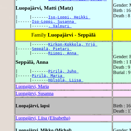
Gender: 
Luopajärvi, Matti (Matz)
Birth : 1
Death : 8
|     |-------
Iso-Loppi, Heikki 
|------
Iso-Loppi, Susanna 
      |-------
, Valpuri 
Family
Luopajärvi - Seppälä
      |-------
Kirkon-Kokkola, Yrjö 
|------
Seppälä, Pietari 
|     |-------
Riippi, Anna 
Gender: 
Seppälä, Anna
Birth : 1
Death : 9
|     |-------
Pirilä, Juho 
Burial : 
|------
Pirilä, Maria 
      |-------
Hölsölä, Liisa 
Luopajärvi, Maria
Luopajärvi, Susanna
Luopajärvi, lapsi
Birth : 1
Death : 1
Luopajärvi, Liisa (Elisabetha)
Luopajärvi, Mikko (Michal)
Gender: 