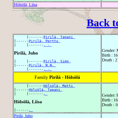
Hölsölä, Liisa
Back t
      |-------
Pirilä, Tapani 
|------
Pirilä, Perttu 
|     |-------
, - 
Gender: 
Pirilä, Juho
Birth : 16
Death : 2
|     |-------
Pirilä, Simo 
|------
Pirilä, N.N. 
      |-------
, - 
Family
Pirilä - Hölsölä
      |-------
Hölsölä, Matti 
|------
Hölsölä, Tapani 
|     |-------
, 
Gender: 
Birth : 16
Hölsölä, Liisa
Death : 1
|------
, 
Pirilä, Juho