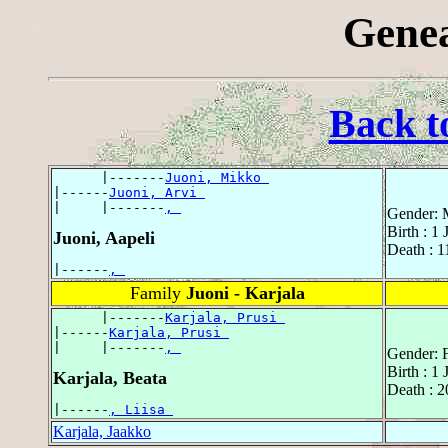
Genea
Back t
      |-------
Juoni, Mikko 
|------
Juoni, Arvi 
|     |-------
, 
Gender: 
Birth : 1
Juoni, Aapeli
Death : 1
|------
, 
Family
Juoni - Karjala
      |-------
Karjala, Prusi 
|------
Karjala, Prusi 
|     |-------
, 
Gender: 
Birth : 1
Karjala, Beata
Death : 
|------
, Liisa 
Karjala, Jaakko