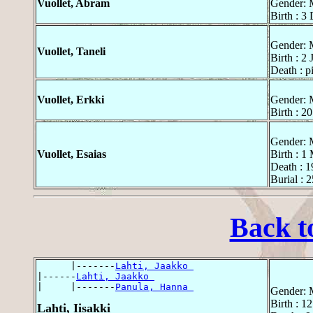
Vuollet, Abram
Gender: 
Birth : 3
Gender: 
Vuollet, Taneli
Birth : 2
Death : p
Vuollet, Erkki
Gender: 
Birth : 2
Gender: 
Vuollet, Esaias
Birth : 1
Death : 1
Burial : 
Back t
      |-------
Lahti, Jaakko 
|------
Lahti, Jaakko 
|     |-------
Panula, Hanna 
Gender: 
Birth : 1
Lahti, Iisakki