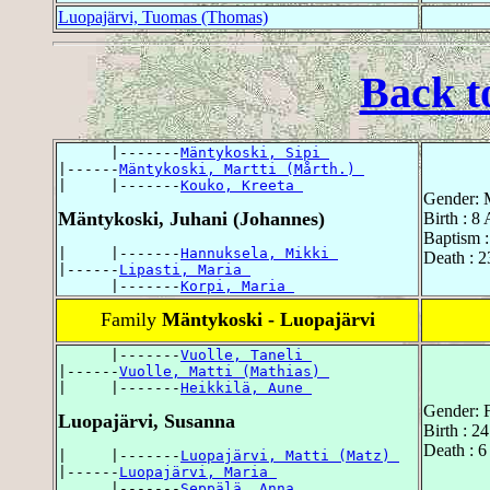
Luopajärvi, Tuomas (Thomas)
Back t
      |-------
Mäntykoski, Sipi 
|------
Mäntykoski, Martti (Mårth.) 
|     |-------
Kouko, Kreeta 
Gender: 
Mäntykoski, Juhani (Johannes)
Birth : 8 
Baptism :
|     |-------
Hannuksela, Mikki 
Death : 2
|------
Lipasti, Maria 
      |-------
Korpi, Maria 
Family
Mäntykoski - Luopajärvi
      |-------
Vuolle, Taneli 
|------
Vuolle, Matti (Mathias) 
|     |-------
Heikkilä, Aune 
Gender: 
Luopajärvi, Susanna
Birth : 2
Death : 6
|     |-------
Luopajärvi, Matti (Matz) 
|------
Luopajärvi, Maria 
      |-------
Seppälä, Anna 