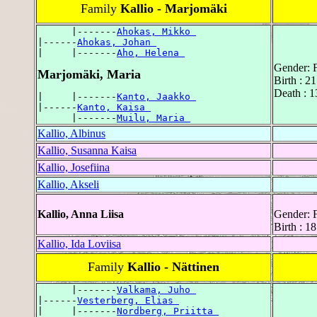
Family
Kallio - Marjomäki
      |-------
Ahokas, Mikko 
|------
Ahokas, Johan 
|     |-------
Aho, Helena 
Gender: 
Marjomäki, Maria
Birth : 2
Death : 1
|     |-------
Kanto, Jaakko 
|------
Kanto, Kaisa 
      |-------
Muilu, Maria 
Kallio, Albinus
Kallio, Susanna Kaisa
Kallio, Josefiina
Kallio, Akseli
Kallio, Anna Liisa
Gender: 
Birth : 1
Kallio, Ida Loviisa
Family
Kallio - Nättinen
      |-------
Valkama, Juho 
|------
Vesterberg, Elias 
|     |-------
Nordberg, Priitta 