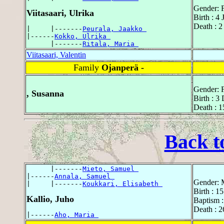
Gender: 
Viitasaari, Ulrika
Birth : 4
Death : 2
|     |-------
Peurala, Jaakko 
|------
Kokko, Ulrika 
      |-------
Ritala, Maria 
Viitasaari, Valentin
Family
Ojanperä -
Gender: 
, Susanna
Birth : 
Death : 1
Back t
      |-------
Mieto, Samuel 
|------
Annala, Samuel 
Gender: 
|     |-------
Koukkari, Elisabeth 
Birth : 1
Kallio, Juho
Baptism 
Death : 2
|------
Aho, Maria 