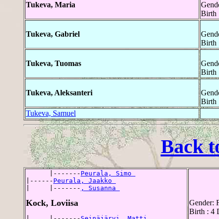
Tukeva, Maria
Gende
Birth 
Tukeva, Gabriel
Gende
Birth
Tukeva, Tuomas
Gende
Birth
Tukeva, Aleksanteri
Gende
Birth
Tukeva, Samuel
Back t
      |-------
Peurala, Simo 
|------
Peurala, Jaakko 
|     |-------
, Susanna 
Kock, Loviisa
Gender: 
Birth : 4
|     |-------
Seinäjärvi, Matti 