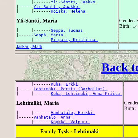
      |-------
Yli-Säntti, Jaakko 
|------
Yli-Säntti, Jaakko 
|     |-------
Hoiska, Helena 
Yli-Säntti, Maria
Gender: 
Birth : 1
|     |-------
Seppä, Tuomas 
|------
Seppä, Maria 
      |-------
Piipari, Kristiina 
Jaskari, Matti
Back t
      |-------
Kuha, Erkki 
|------
Lehtimäki, Pertti (Barhollus) 
|     |-------
Kuha, Lehtimäki, Anna Priita 
Lehtimäki, Maria
Gender
Birth :
|     |-------
Vanhatalo, Heikki 
|------
Vanhatalo, Anna 
      |-------
Köykkä, Valpuri 
Family
Tysk - Lehtimäki