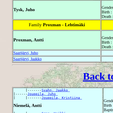
Gender
Tysk, Juho
Birth :
Death 
Family
Proxman - Lehtimäki
Gender
Proxman, Antti
Birth :
Death :
Saarijärvi, Juho
Saarijärvi, Jaakko
Back t
      |-------
Svahn, Jaakko 
|------
Jouppila, Juho 
|     |-------
Jouppila, Kristiina 
Gende
Niemelä, Antti
Birth
Bapti