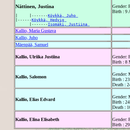
Nättinen, Justina
Gender: 
Birth : 9 
|     |-------
Köykkä, Juho 
|------
Köykkä, Hedvig 
      |-------
Isomäki, Justiina 
Kallio, Maria Gustava
Kallio, Juho
Mäenpää, Samuel
Kallio, Ulriika Justiina
Gender: 
Birth : 8
Gender: 
Kallio, Salomon
Birth : 2
Death : 
Gender: 
Kallio, Elias Edvard
Birth : 
Death : 
Kallio, Elina Elisabeth
Gender: 
Birth : 