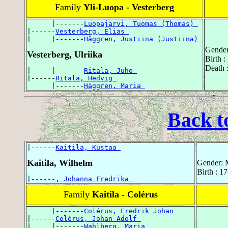
Family
Yli-Luopa - Vesterberg
      |-------
Luopajärvi, Tuomas (Thomas) 
|------
Vesterberg, Elias 
|     |-------
Häggren, Justiina (Justiina) 
Gender
Vesterberg, Ulriika
Birth :
Death 
|     |-------
Ritala, Juho 
|------
Ritala, Hedvig 
      |-------
Häggren, Maria 
Back t
|------
Kaitila, Kustaa 
Kaitila, Wilhelm
Gender: 
Birth : 
|------
, Johanna Fredrika 
Family
Kaitila - Colérus
      |-------
Colérus, Fredrik Johan 
|------
Colérus, Johan Adolf 
|     |-------
Wahlberg, Maria 