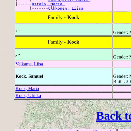
|------
Ritala, Maria 
      |-------
Olkkonen, Liisa 
Family
- Kock
, -
Gender: 
Family
- Kock
, -
Gender: 
Valkama, Liisa
Kock, Samuel
Gender: 
Birth : 3
Kock, Maria
Kock, Ulriika
Back t