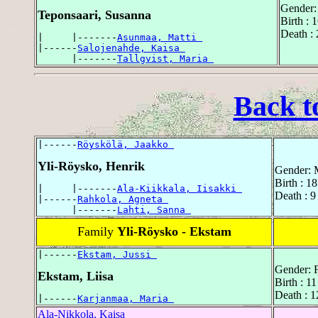
Gender:
Teponsaari, Susanna
Birth : 
Death : 
|     |-------
Asunmaa, Matti 
|------
Salojenahde, Kaisa 
      |-------
Tallgvist, Maria 
Back t
|------
Röyskölä, Jaakko 
Yli-Röysko, Henrik
Gender: 
Birth : 1
|     |-------
Ala-Kiikkala, Iisakki 
Death : 9
|------
Rahkola, Agneta 
      |-------
Lahti, Sanna 
Family
Yli-Röysko - Ekstam
|------
Ekstam, Jussi 
Gender: 
Ekstam, Liisa
Birth : 1
Death : 1
|------
Karjanmaa, Maria 
Ala-Nikkola, Kaisa