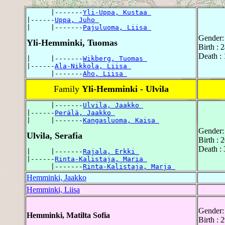
      |-------
Yli-Uppa, Kustaa 
|------
Uppa, Juho 
|     |-------
Pajuluoma, Liisa 
Gender:
Yli-Hemminki, Tuomas
Birth :
Death :
|     |-------
Wikberg, Tuomas 
|------
Ala-Nikkola, Liisa 
      |-------
Aho, Liisa 
Family
Yli-Hemminki - Ulvila
      |-------
Ulvila, Jaakko 
|------
Perälä, Jaakko 
|     |-------
Kangasluoma, Kaisa 
Gender:
Ulvila, Serafia
Birth :
Death :
|     |-------
Rajala, Erkki 
|------
Rinta-Kalistaja, Maria 
      |-------
Rinta-Kalistaja, Marja 
Hemminki, Jaakko
Hemminki, Liisa
Gender:
Hemminki, Matilta Sofia
Birth :