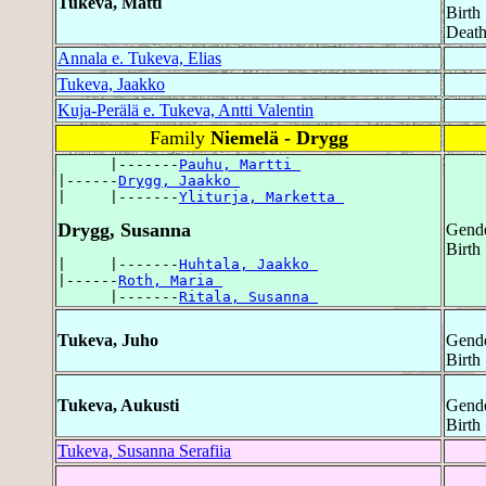
Tukeva, Matti
Birth
Death
Annala e. Tukeva, Elias
Tukeva, Jaakko
Kuja-Perälä e. Tukeva, Antti Valentin
Family
Niemelä - Drygg
      |-------
Pauhu, Martti 
|------
Drygg, Jaakko 
|     |-------
Yliturja, Marketta 
Drygg, Susanna
Gende
Birth
|     |-------
Huhtala, Jaakko 
|------
Roth, Maria 
      |-------
Ritala, Susanna 
Tukeva, Juho
Gende
Birth
Tukeva, Aukusti
Gende
Birth 
Tukeva, Susanna Serafiia