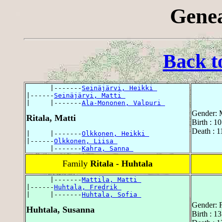
Genea
Back t
      |-------
Seinäjärvi, Heikki 
|------
Seinäjärvi, Matti 
|     |-------
Ala-Mononen, Valpuri 
Gender: 
Ritala, Matti
Birth : 1
Death : 1
|     |-------
Olkkonen, Heikki 
|------
Olkkonen, Liisa 
      |-------
Kahra, Sanna 
Family
Ritala - Huhtala
      |-------
Mattila, Matti 
|------
Huhtala, Fredrik 
|     |-------
Huhtala, Sofia 
Gender: 
Huhtala, Susanna
Birth : 1