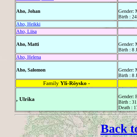
Aho, Johan
Gender: 
Birth : 2
Aho, Heikki
Aho, Liisa
Aho, Matti
Gender: 
Birth : 8
Aho, Helena
Aho, Salomon
Gender: 
Birth : 8
Family
Yli-Röysko -
Gender: 
, Ulrika
Birth : 3
Death : 
Back t