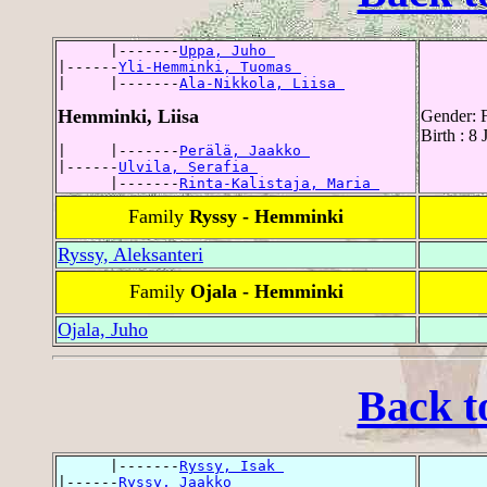
      |-------
Uppa, Juho 
|------
Yli-Hemminki, Tuomas 
|     |-------
Ala-Nikkola, Liisa 
Hemminki, Liisa
Gender: 
Birth : 8
|     |-------
Perälä, Jaakko 
|------
Ulvila, Serafia 
      |-------
Rinta-Kalistaja, Maria 
Family
Ryssy - Hemminki
Ryssy, Aleksanteri
Family
Ojala - Hemminki
Ojala, Juho
Back t
      |-------
Ryssy, Isak 
|------
Ryssy, Jaakko 