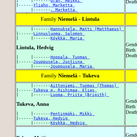
|     |-------
Gran, Heikki 
Death
|------
Yliaho, Marketta 
      |-------
, Marketta 
Family
Niemelä - Lintula
      |-------
Hannuksela, Matti (Matthaeus) 
|------
Linnusluoma, Salomon 
|     |-------
Köykkä, Maria 
Gende
Lintula, Hedvig
Birth
Death
|     |-------
Hoppala, Tuomas 
|------
Jouppusela, Justiina 
      |-------
Jouppusela, Maria 
Family
Niemelä - Tukeva
      |-------
Aittoniemi, Tuomas (Thomas) 
|------
Tukeva e. Riihimaa, Elias 
|     |-------
Luoma, Priita (Brigith) 
Gende
Tukeva, Anna
Birth
Death
|     |-------
Pentinmäki, Mikki 
|------
Tukeva, Hedvig 
      |-------
Köykkä, Hedvig 
Gende