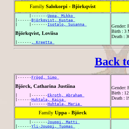
Family
Salokorpi - Björkqvist
      |-------
Uppa, Mikko 
|------
Björkqvist, Kustaa 
|     |-------
Isotalo, Susanna 
Gender: 
Birth : 3
Björkqvist, Loviisa
Death : 3
|------
, Kreetta 
Back t
|------
Frögd, Simo 
Björck, Catharina Justiina
Gender: 
Birth : 1
|     |-------
Ekroth, Abraham 
Death : 1
|------
Huhtala, Kaisa 
      |-------
Huhtala, Maria 
Family
Uppa - Björck
      |-------
Jouppi, Matti 
|------
Yli-Jouppi, Tuomas 