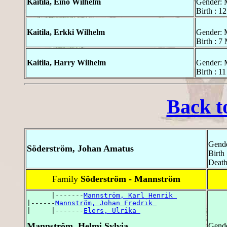
Kaitila, Eino Wilhelm
Gender: 
Birth : 
Kaitila, Erkki Wilhelm
Gender: 
Birth : 
Kaitila, Harry Wilhelm
Gender: 
Birth : 
Back t
Gende
Söderström, Johan Amatus
Birth
Death
Family
Söderström - Mannström
      |-------
Mannström, Karl Henrik 
|------
Mannström, Johan Fredrik 
|     |-------
Elers, Ulrika 
Mannström, Helmi Sylvia
Gende