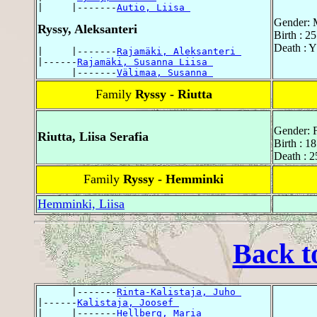
|     |-------
Autio, Liisa 
Gender: 
Ryssy, Aleksanteri
Birth : 2
Death : Y
|     |-------
Rajamäki, Aleksanteri 
|------
Rajamäki, Susanna Liisa 
      |-------
Välimaa, Susanna 
Family
Ryssy - Riutta
Gender: 
Riutta, Liisa Serafia
Birth : 1
Death : 2
Family
Ryssy - Hemminki
Hemminki, Liisa
Back t
      |-------
Rinta-Kalistaja, Juho 
|------
Kalistaja, Joosef 
|     |-------
Hellberg, Maria 