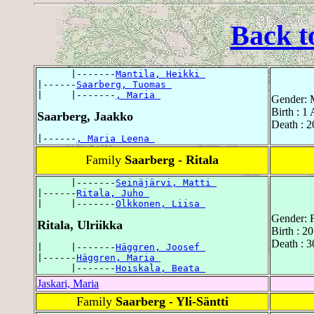
Back t
      |-------
Mantila, Heikki 
|------
Saarberg, Tuomas 
|     |-------
, Maria 
Gender: 
Birth : 1
Saarberg, Jaakko
Death : 2
|------
, Maria Leena 
Family
Saarberg - Ritala
      |-------
Seinäjärvi, Matti 
|------
Ritala, Juho 
|     |-------
Olkkonen, Liisa 
Gender: 
Ritala, Ulriikka
Birth : 2
Death : 3
|     |-------
Häggren, Joosef 
|------
Häggren, Maria 
      |-------
Hoiskala, Beata 
Jaskari, Maria
Family
Saarberg - Yli-Säntti