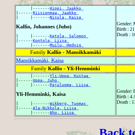
      |-------
Hippi, Jaakko 
|------
Riisionmaa, Jaakko 
|     |-------
Nisula, Kaisa 
Gender: 
Kallio, Johannes (Juho)
Birth : 2
Death : 
|     |-------
Ketola, Salomon 
|------
Kontola, Liisa 
      |-------
Muilu, Hedvig 
Family
Kallio - Mansikkamäki
Mansikkamäki, Kaisa
Family
Kallio - Yli-Hemminki
      |-------
Yli-Uppa, Kustaa 
|------
Uppa, Juho 
|     |-------
Pajuluoma, Liisa 
Gender: 
Yli-Hemminki, Kaisa
Birth : 4
Death : 
|     |-------
Wikberg, Tuomas 
|------
Ala-Nikkola, Liisa 
      |-------
Aho, Liisa 
Back t