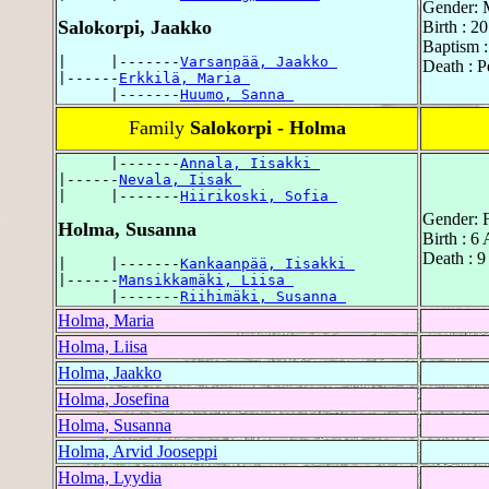
Gender: 
Salokorpi, Jaakko
Birth : 2
Baptism 
|     |-------
Varsanpää, Jaakko 
Death : P
|------
Erkkilä, Maria 
      |-------
Huumo, Sanna 
Family
Salokorpi - Holma
      |-------
Annala, Iisakki 
|------
Nevala, Iisak 
|     |-------
Hiirikoski, Sofia 
Gender: 
Holma, Susanna
Birth : 6
Death : 9
|     |-------
Kankaanpää, Iisakki 
|------
Mansikkamäki, Liisa 
      |-------
Riihimäki, Susanna 
Holma, Maria
Holma, Liisa
Holma, Jaakko
Holma, Josefina
Holma, Susanna
Holma, Arvid Jooseppi
Holma, Lyydia