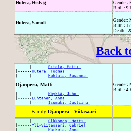
Hutera, Hedvig
Gender: 
Birth : 9
Gender: 
Hutera, Samuli
Birth : 1
Death : 2
Back t
      |-------
Ritala, Matti 
|------
Hutera, Tuomas 
|     |-------
Huhtala, Susanna 
Ojanperä, Matti
Gender: 
Birth : 4
|     |-------
Köykkä, Juho 
|------
Luhtanen, Anna 
      |-------
Isomäki, Justiina 
Family
Ojanperä - Viitasaari
      |-------
Olkkonen, Matti 
|------
Yli-Viitasaari, Gabriel 
|     |-------
Kärkelä, Anna 