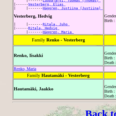
      |-------
Luopajärvi, Tuomas (Thomas) 
|------
Vesterberg, Elias 
|     |-------
Häggren, Justiina (Justiina) 
Vesterberg, Hedvig
Gender
Birth :
|     |-------
Ritala, Juho 
|------
Ritala, Hedvig 
      |-------
Häggren, Maria 
Family
Renko - Vesterberg
Gender
Renko, Iisakki
Birth :
Death 
Renko, Maria
Family
Hautamäki - Vesterberg
Gender
Hautamäki, Jaakko
Birth :
Death :
Back t