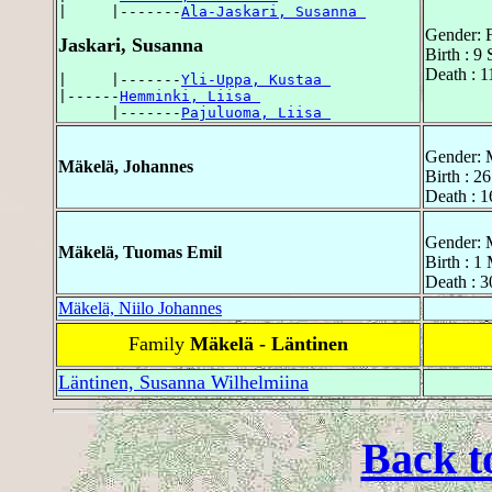
|     |-------
Ala-Jaskari, Susanna 
Gender: 
Jaskari, Susanna
Birth : 
Death : 1
|     |-------
Yli-Uppa, Kustaa 
|------
Hemminki, Liisa 
      |-------
Pajuluoma, Liisa 
Gender: 
Mäkelä, Johannes
Birth : 2
Death : 1
Gender: 
Mäkelä, Tuomas Emil
Birth : 1
Death : 3
Mäkelä, Niilo Johannes
Family
Mäkelä - Läntinen
Läntinen, Susanna Wilhelmiina
Back t