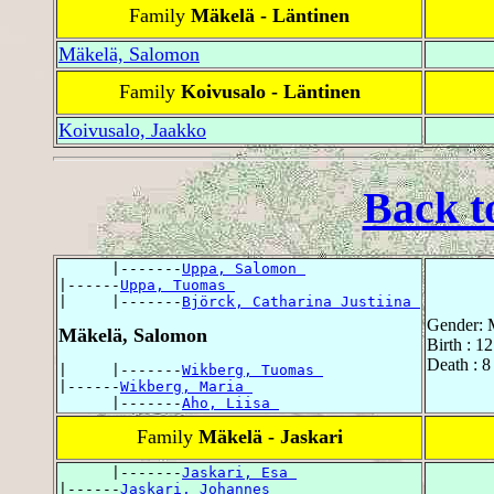
Family
Mäkelä - Läntinen
Mäkelä, Salomon
Family
Koivusalo - Läntinen
Koivusalo, Jaakko
Back t
      |-------
Uppa, Salomon 
|------
Uppa, Tuomas 
|     |-------
Björck, Catharina Justiina 
Gender: 
Mäkelä, Salomon
Birth : 1
Death : 8
|     |-------
Wikberg, Tuomas 
|------
Wikberg, Maria 
      |-------
Aho, Liisa 
Family
Mäkelä - Jaskari
      |-------
Jaskari, Esa 
|------
Jaskari, Johannes 