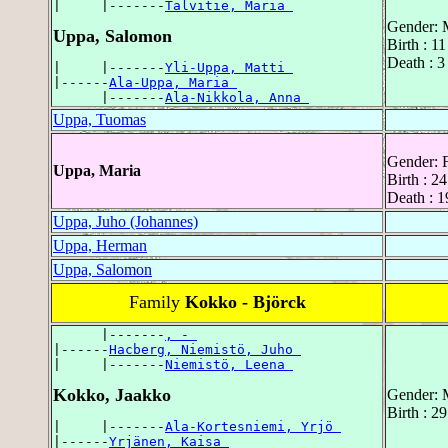
|     |-------
Talvitie, Maria 
Gender: 
Uppa, Salomon
Birth : 
Death : 3
|     |-------
Yli-Uppa, Matti 
|------
Ala-Uppa, Maria 
      |-------
Ala-Nikkola, Anna 
Uppa, Tuomas
Gender: 
Uppa, Maria
Birth : 2
Death : 1
Uppa, Juho (Johannes)
Uppa, Herman
Uppa, Salomon
Family
Kokko - Björck
      |-------
, - 
|------
Hacberg, Niemistö, Juho 
|     |-------
Niemistö, Leena 
Kokko, Jaakko
Gender: 
Birth : 2
|     |-------
Ala-Kortesniemi, Yrjö 
|------
Yrjänen, Kaisa 