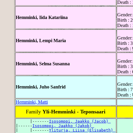
Death : 
Gender:
Hemminki, Iida Katariina
Birth :
Death :
Gender:
Hemminki, Lempi Maria
Birth :
Death :
Gender:
Hemminki, Selma Susanna
Birth :
Death :
Gender:
Hemminki, Juho Sanfrid
Birth :
Death :
Hemminki, Matti
Family
Yli-Hemminki - Teponsaari
      |-------
Isosomppi, Jaakko (Jacob) 
|------
Isosomppi, Jaakko (Jakob) 
|     |-------
Yliturja, Liisa (Elisabeth) 