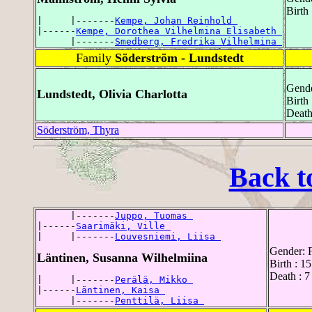
Birth
|     |-------
Kempe, Johan Reinhold 
|------
Kempe, Dorothea Vilhelmina Elisabeth 
      |-------
Smedberg, Fredrika Vilhelmina 
Family
Söderström - Lundstedt
Gende
Lundstedt, Olivia Charlotta
Birth
Death
Söderström, Thyra
Back t
      |-------
Juppo, Tuomas 
|------
Saarimäki, Ville 
|     |-------
Louvesniemi, Liisa 
Gender: 
Läntinen, Susanna Wilhelmiina
Birth : 
Death : 7
|     |-------
Perälä, Mikko 
|------
Läntinen, Kaisa 
      |-------
Penttilä, Liisa 