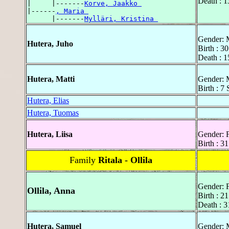
Death : 1
|     |-------
Korve, Jaakko 
|------
, Maria 
      |-------
Mylläri, Kristina 
Gender: 
Hutera, Juho
Birth : 3
Death : 1
Hutera, Matti
Gender: 
Birth : 7
Hutera, Elias
Hutera, Tuomas
Hutera, Liisa
Gender: 
Birth : 3
Family
Ritala - Ollila
Gender: 
Ollila, Anna
Birth : 2
Death : 3
Hutera, Samuel
Gender: 