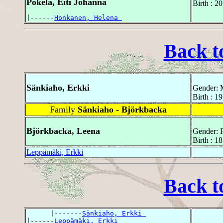
Pokela, Eiti Johanna
Birth : 2
|------
Honkanen, Helena 
Back t
Sänkiaho, Erkki
Gender: 
Birth : 1
Family
Sänkiaho - Björkbacka
Björkbacka, Leena
Gender: 
Birth : 18
Leppämäki, Erkki
Back t
      |-------
Sänkiaho, Erkki 
|------
Leppämäki, Erkki 