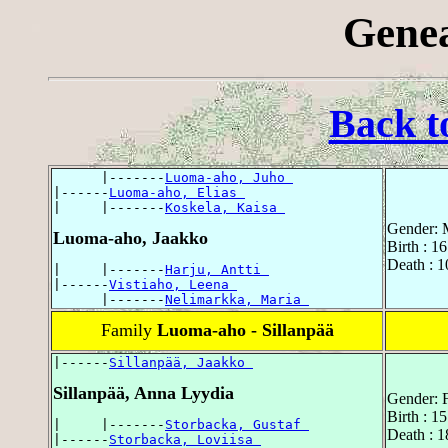
Genea
Back t
      |-------
Luoma-aho, Juho 
|------
Luoma-aho, Elias 
|     |-------
Koskela, Kaisa 
Gender: 
Luoma-aho, Jaakko
Birth : 1
Death : 1
|     |-------
Harju, Antti 
|------
Vistiaho, Leena 
      |-------
Nelimarkka, Maria 
Family
Luoma-aho - Sillanpää
|------
Sillanpää, Jaakko 
Sillanpää, Anna Lyydia
Gender: 
Birth : 1
|     |-------
Storbacka, Gustaf 
Death : 1
|------
Storbacka, Loviisa 