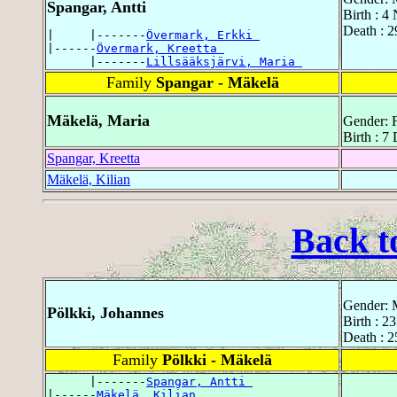
Spangar, Antti
Birth : 4
Death : 2
|     |-------
Övermark, Erkki 
|------
Övermark, Kreetta 
      |-------
Lillsääksjärvi, Maria 
Family
Spangar - Mäkelä
Mäkelä, Maria
Gender: 
Birth : 7
Spangar, Kreetta
Mäkelä, Kilian
Back t
Gender: 
Pölkki, Johannes
Birth : 2
Death : 
Family
Pölkki - Mäkelä
      |-------
Spangar, Antti 
|------
Mäkelä, Kilian 