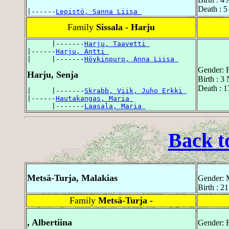
Death : 5
|------
Lepistö, Sanna Liisa 
Family
Sissala - Harju
      |-------
Harju, Taavetti 
|------
Harju, Antti 
|     |-------
Höykinpuro, Anna Liisa 
Gender: 
Harju, Senja
Birth : 3
Death : 1
|     |-------
Skrabb, Viik, Juho Erkki 
|------
Hautakangas, Maria 
      |-------
Laasala, Maria 
Back t
Metsä-Turja, Malakias
Gender: 
Birth : 2
Family
Metsä-Turja -
, Albertiina
Gender: 