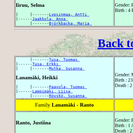
Iiruu, Selma
Gender: 
Birth : 4
|     |-------
Lypsinmaa, Antti 
|------
Jaakkola, Anna 
      |-------
Björkbacka, Maria 
Back t
      |-------
Tusa, Tuomas 
|------
Tusa, Erkki 
|     |-------
Mutka, Susanna 
Gender: 
Lanamäki, Heikki
Birth : 2
Death : 2
|     |-------
Paavola, Tuomas 
|------
Lampimäki, Liisa 
      |-------
Röyskö, Susanna 
Family
Lanamäki - Ranto
Gender: 
Ranto, Justiina
Birth : 1
Death : 2