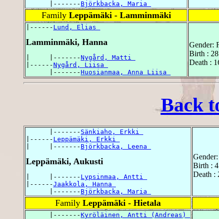
      |-------
Björkbacka, Maria 
Family
Leppämäki - Lamminmäki
|------
Lund, Elias 
Lamminmäki, Hanna
Gender: 
Birth : 2
|     |-------
Nygård, Matti 
Death : 1
|------
Nygård, Liisa 
      |-------
Huosianmaa, Anna Liisa 
Back t
      |-------
Sänkiaho, Erkki 
|------
Leppämäki, Erkki 
|     |-------
Björkbacka, Leena 
Gender:
Leppämäki, Aukusti
Birth : 
Death :
|     |-------
Lypsinmaa, Antti 
|------
Jaakkola, Hanna 
      |-------
Björkbacka, Maria 
Family
Leppämäki - Hietala
      |-------
Kyröläinen, Antti (Andreas) 