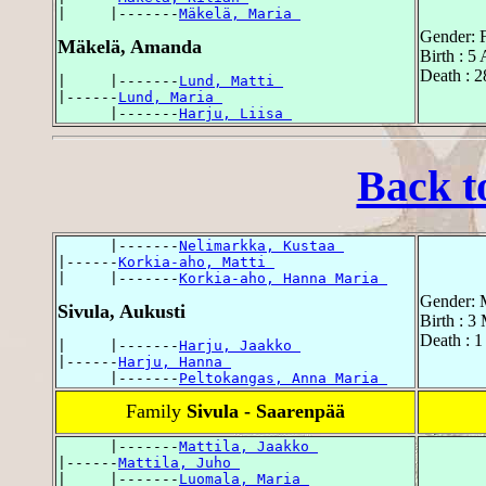
|     |-------
Mäkelä, Maria 
Gender: 
Mäkelä, Amanda
Birth : 5
Death : 
|     |-------
Lund, Matti 
|------
Lund, Maria 
      |-------
Harju, Liisa 
Back t
      |-------
Nelimarkka, Kustaa 
|------
Korkia-aho, Matti 
|     |-------
Korkia-aho, Hanna Maria 
Gender: 
Sivula, Aukusti
Birth : 3
Death : 1
|     |-------
Harju, Jaakko 
|------
Harju, Hanna 
      |-------
Peltokangas, Anna Maria 
Family
Sivula - Saarenpää
      |-------
Mattila, Jaakko 
|------
Mattila, Juho 
|     |-------
Luomala, Maria 