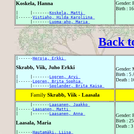
Koskela, Hanna
Gender: 
Birth : 1
|     |-------
Koskela, Matti 
|------
Vistiaho, Hilda Karoliina 
      |-------
Luoma-aho, Maria 
Back t
|------
Heroja, Erkki 
Skrabb, Viik, Juho Erkki
Gender: 
Birth : 5
|     |-------
Logren, Arvi 
Death : 1
|------
Logren, Brita Sophia 
      |-------
Spolander, Brita Kaisa 
Family
Skrabb, Viik - Laasala
      |-------
Laasanen, Jaakko 
|------
Laasanen, Matti 
|     |-------
Laasanen, Anna 
Gender: 
Birth : 2
Laasala, Maria
Death : 3
|------
Hautamäki, Liisa 