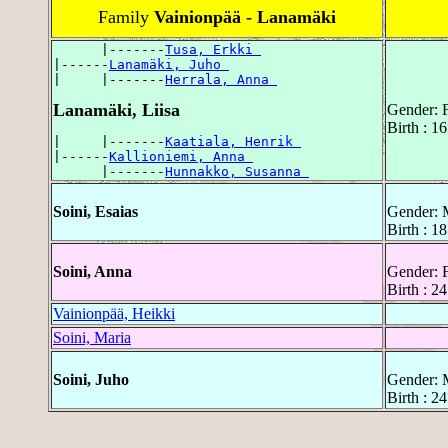
Family
Vainionpää - Lanamäki
      |-------
Tusa, Erkki 
|------
Lanamäki, Juho 
|     |-------
Herrala, Anna 
Lanamäki, Liisa
Gender: 
Birth : 1
|     |-------
Kaatiala, Henrik 
|------
Kallioniemi, Anna 
      |-------
Hunnakko, Susanna 
Soini, Esaias
Gender: 
Birth : 1
Soini, Anna
Gender: 
Birth : 2
Vainionpää, Heikki
Soini, Maria
Soini, Juho
Gender: 
Birth : 2