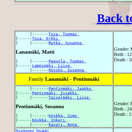
Back t
      |-------
Tusa, Tuomas 
|------
Tusa, Erkki 
|     |-------
Mutka, Susanna 
Gender: 
Lanamäki, Matti
Birth : 1
Death : 1
|     |-------
Paavola, Tuomas 
|------
Lampimäki, Liisa 
      |-------
Röyskö, Susanna 
Family
Lanamäki - Pentinmäki
      |-------
Pentinmäki, Jaakko 
|------
Pentinmäki, Iisakki 
|     |-------
Taivalmäki, Liisa 
Gender: 
Pentinmäki, Susanna
Birth : 2
Death : 1
|     |-------
Köykkä, Simo 
|------
Köykkä, Inkeri 
      |-------
Kasari, Anna 
Sysilampi, Iisakki