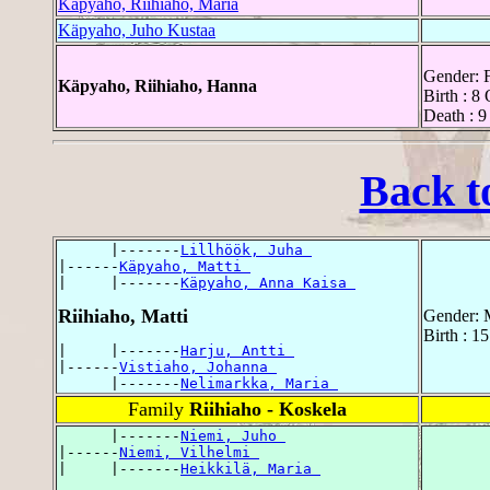
Käpyaho, Riihiaho, Maria
Käpyaho, Juho Kustaa
Gender: 
Käpyaho, Riihiaho, Hanna
Birth : 8
Death : 9
Back t
      |-------
Lillhöök, Juha 
|------
Käpyaho, Matti 
|     |-------
Käpyaho, Anna Kaisa 
Riihiaho, Matti
Gender: 
Birth : 1
|     |-------
Harju, Antti 
|------
Vistiaho, Johanna 
      |-------
Nelimarkka, Maria 
Family
Riihiaho - Koskela
      |-------
Niemi, Juho 
|------
Niemi, Vilhelmi 
|     |-------
Heikkilä, Maria 