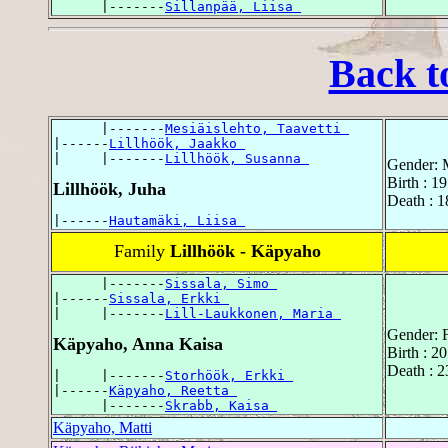
      |-------
Sillanpää, Liisa 
Back t
      |-------
Mesiäislehto, Taavetti 
|------
Lillhöök, Jaakko 
|     |-------
Lillhöök, Susanna 
Gender: 
Birth : 1
Lillhöök, Juha
Death : 1
|------
Hautamäki, Liisa 
Family
Lillhöök - Käpyaho
      |-------
Sissala, Simo 
|------
Sissala, Erkki 
|     |-------
Lill-Laukkonen, Maria 
Gender: 
Käpyaho, Anna Kaisa
Birth : 2
Death : 2
|     |-------
Storhöök, Erkki 
|------
Käpyaho, Reetta 
      |-------
Skrabb, Kaisa 
Käpyaho, Matti