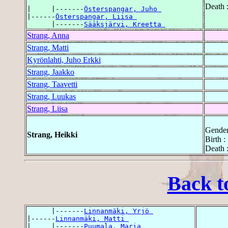
Death 
|     |-------
Österspangar, Juho 
|------
Österspangar, Liisa 
      |-------
Sääksjärvi, Kreetta 
Strang, Anna
Strang, Matti
Kyrönlahti, Juho Erkki
Strang, Jaakko
Strang, Taavetti
Strang, Luukas
Strang, Liisa
Gender
Strang, Heikki
Birth 
Death 
Back t
      |-------
Linnanmäki, Yrjö 
|------
Linnanmäki, Matti 
|     |-------
Puumala, Maria 