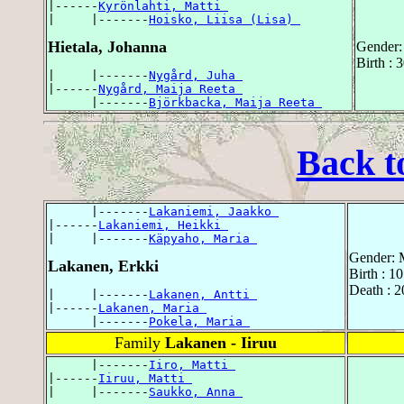
|------
Kyrönlahti, Matti 
|     |-------
Hoisko, Liisa (Lisa) 
Hietala, Johanna
Gender:
Birth : 
|     |-------
Nygård, Juha 
|------
Nygård, Maija Reeta 
      |-------
Björkbacka, Maija Reeta 
Back t
      |-------
Lakaniemi, Jaakko 
|------
Lakaniemi, Heikki 
|     |-------
Käpyaho, Maria 
Gender: 
Lakanen, Erkki
Birth : 1
Death : 2
|     |-------
Lakanen, Antti 
|------
Lakanen, Maria 
      |-------
Pokela, Maria 
Family
Lakanen - Iiruu
      |-------
Iiro, Matti 
|------
Iiruu, Matti 
|     |-------
Saukko, Anna 