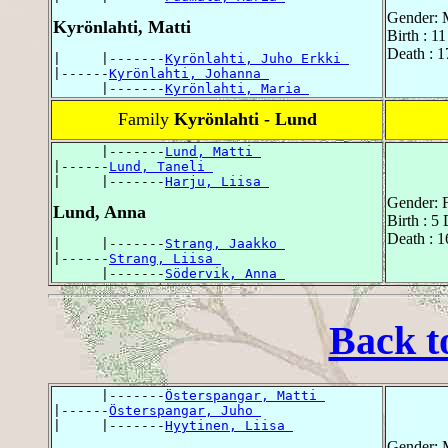
Gender: 
Kyrönlahti, Matti
Birth : 11
Death : 1
|     |-------
Kyrönlahti, Juho Erkki 
|------
Kyrönlahti, Johanna 
      |-------
Kyrönlahti, Maria 
Family
Kyrönlahti - Lund
      |-------
Lund, Matti 
|------
Lund, Taneli 
|     |-------
Harju, Liisa 
Gender: 
Lund, Anna
Birth : 5
Death : 1
|     |-------
Strang, Jaakko 
|------
Strang, Liisa 
      |-------
Södervik, Anna 
Back t
      |-------
Österspangar, Matti 
|------
Österspangar, Juho 
|     |-------
Hyytinen, Liisa 
Gender: 