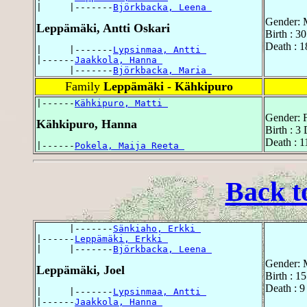
|     |-------
Björkbacka, Leena 
Gender: 
Leppämäki, Antti Oskari
Birth : 3
Death : 1
|     |-------
Lypsinmaa, Antti 
|------
Jaakkola, Hanna 
      |-------
Björkbacka, Maria 
Family
Leppämäki - Kähkipuro
|------
Kähkipuro, Matti 
Gender: 
Kähkipuro, Hanna
Birth : 3
Death : 1
|------
Pokela, Maija Reeta 
Back t
      |-------
Sänkiaho, Erkki 
|------
Leppämäki, Erkki 
|     |-------
Björkbacka, Leena 
Gender: 
Leppämäki, Joel
Birth : 1
Death : 9
|     |-------
Lypsinmaa, Antti 
|------
Jaakkola, Hanna 