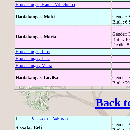
Hautakangas, Hanna Vilhelmina
Hautakangas, Matti
Gender: 
Birth : 6
Gender: 
Hautakangas, Maria
Birth : 1
Death : 8
Hautakangas, Juho
Hautakangas, Liisa
Hautakangas, Maria
Hautakangas, Loviisa
Gender: 
Birth : 2
Back t
|------
Sissala, Aukusti 
Gender: 
Sissala, Eeli
Birth : 4