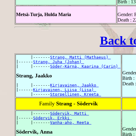
Birth : 1
Metsä-Turja, Hulda Maria
Gender: 
Death : 2
Back t
      |-------
Strang, Matti (Mathaeus) 
|------
Strang, Juha (Johan) 
|     |-------
Söder-Kärnä, Kaarina (Carin) 
Gender
Strang, Jaakko
Birth 
Death 
|     |-------
Kirjavainen, Jaakko 
|------
Kirjavainen, Liisa (Lisa) 
      |-------
Storpellinen, Kreeta 
Family
Strang - Södervik
      |-------
Södervik, Matti 
|------
Södervik, Erkki 
|     |-------
Vanha-aho, Reeta 
Gender
Södervik, Anna
Birth 