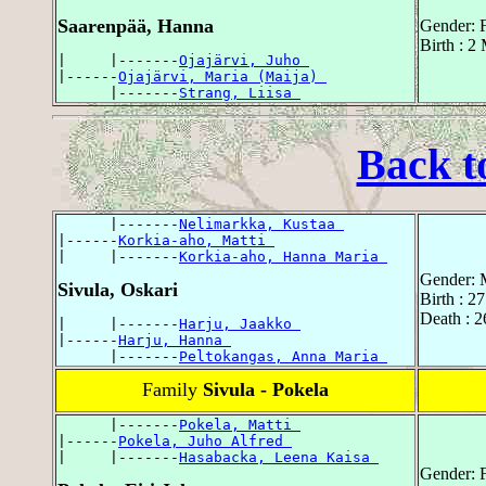
Saarenpää, Hanna
Gender: 
Birth : 2
|     |-------
Ojajärvi, Juho 
|------
Ojajärvi, Maria (Maija) 
      |-------
Strang, Liisa 
Back t
      |-------
Nelimarkka, Kustaa 
|------
Korkia-aho, Matti 
|     |-------
Korkia-aho, Hanna Maria 
Gender: 
Sivula, Oskari
Birth : 2
Death : 2
|     |-------
Harju, Jaakko 
|------
Harju, Hanna 
      |-------
Peltokangas, Anna Maria 
Family
Sivula - Pokela
      |-------
Pokela, Matti 
|------
Pokela, Juho Alfred 
|     |-------
Hasabacka, Leena Kaisa 
Gender: 