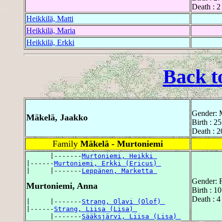
Death : 
Heikkilä, Matti
Heikkilä, Maria
Heikkilä, Erkki
Back t
Gender: 
Mäkelä, Jaakko
Birth : 2
Death : 2
Family
Mäkelä - Murtoniemi
      |-------
Murtoniemi, Heikki 
|------
Murtoniemi, Erkki (Ericus) 
|     |-------
Leppänen, Marketta 
Gender: 
Murtoniemi, Anna
Birth : 1
Death : 4
|     |-------
Strang, Olavi (Olof) 
|------
Strang, Liisa (Lisa) 
      |-------
Sääksjärvi, Liisa (Lisa) 