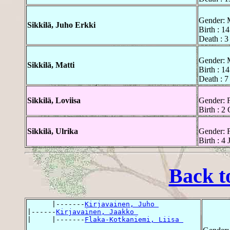
Gender: 
Sikkilä, Juho Erkki
Birth : 1
Death : 3
Gender: 
Sikkilä, Matti
Birth : 1
Death : 7
Sikkilä, Loviisa
Gender: 
Birth : 2
Sikkilä, Ulrika
Gender: 
Birth : 4
Back t
      |-------
Kirjavainen, Juho 
|------
Kirjavainen, Jaakko 
|     |-------
Flaka-Kotkaniemi, Liisa 