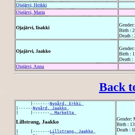
Ojajärvi, Heikki
Ojajärvi, Maria
Gender:
Ojajärvi, Iisakki
Birth : 
Death : 
Gender:
Ojajärvi, Jaakko
Birth : 
Death : 
Ojajärvi, Anna
Back t
      |-------
Nygård, Erkki 
|------
Nygård, Jaakko 
|     |-------
, Marketta 
Gender: 
Lillstrang, Jaakko
Birth : 1
Death : 1
|     |-------
Lillstrang, Jaakko 