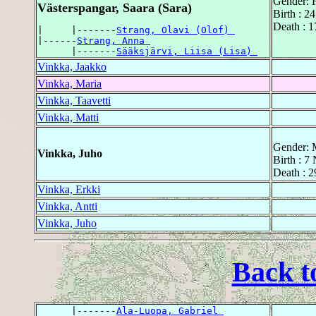
Gender: 
Västerspangar, Saara (Sara)
Birth : 2
Death : 1
|     |-------
Strang, Olavi (Olof) 
|------
Strang, Anna 
      |-------
Sääksjärvi, Liisa (Lisa) 
Vinkka, Jaakko
Vinkka, Maria
Vinkka, Taavetti
Vinkka, Matti
Gender: 
Vinkka, Juho
Birth : 7
Death : 2
Vinkka, Erkki
Vinkka, Antti
Vinkka, Juho
Back t
      |-------
Ala-Luopa, Gabriel 