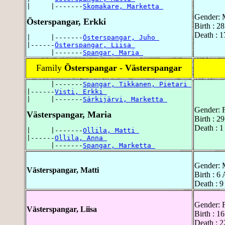
|     |-------
Skomakare, Marketta 
Gender: 
Österspangar, Erkki
Birth : 2
Death : 1
|     |-------
Österspangar, Juho 
|------
Österspangar, Liisa 
      |-------
Spangar, Maria 
Family
Österspangar - Västerspangar
      |-------
Spangar, Tikkanen, Pietari 
|------
Visti, Erkki 
|     |-------
Särkijärvi, Marketta 
Gender: 
Västerspangar, Maria
Birth : 2
Death : 
|     |-------
Ollila, Matti 
|------
Ollila, Anna 
      |-------
Spangar, Marketta 
Gender: 
Västerspangar, Matti
Birth : 6
Death : 9
Gender: 
Västerspangar, Liisa
Birth : 1
Death : 2