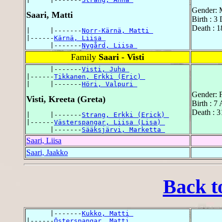
Gender: 
Saari, Matti
Birth : 3
Death : 1
|     |-------
Norr-Kärnä, Matti 
|------
Kärnä, Liisa 
      |-------
Nygård, Liisa 
Family
Saari - Visti
      |-------
Visti, Juha 
|------
Tikkanen, Erkki (Eric) 
|     |-------
Höri, Valpuri 
Gender: 
Visti, Kreeta (Greta)
Birth : 7
Death : 3
|     |-------
Strang, Erkki (Erick) 
|------
Västerspangar, Liisa (Lisa) 
      |-------
Sääksjärvi, Marketta 
Saari, Liisa
Saari, Jaakko
Back t
      |-------
Kukko, Matti 
|------
Österspangar, Matti 