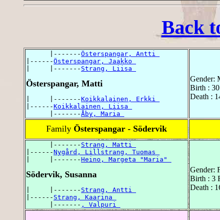
Back t
      |-------
Österspangar, Antti 
|------
Österspangar, Jaakko 
|     |-------
Strang, Liisa 
Gender: 
Österspangar, Matti
Birth : 3
Death : 1
|     |-------
Koikkalainen, Erkki 
|------
Koikkalainen, Liisa 
      |-------
Åby, Maria 
Family
Österspangar - Södervik
      |-------
Strang, Matti 
|------
Nygård, Lillstrang, Tuomas 
|     |-------
Heino, Margeta "Maria" 
Gender: 
Södervik, Susanna
Birth : 3
Death : 1
|     |-------
Strang, Antti 
|------
Strang, Kaarina 
      |-------
, Valpuri 