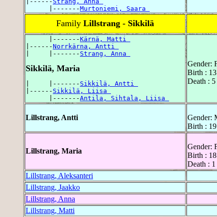
|------
Strang, Anna 
      |-------
Murtoniemi, Saara 
Family
Lillstrang - Sikkilä
      |-------
Kärnä, Matti 
|------
Norrkärna, Antti 
|     |-------
Strang, Anna 
Gender: 
Sikkilä, Maria
Birth : 1
Death : 
|     |-------
Sikkilä, Antti 
|------
Sikkilä, Liisa 
      |-------
Antila, Sihtala, Liisa 
Lillstrang, Antti
Gender: 
Birth : 1
Gender: 
Lillstrang, Maria
Birth : 1
Death : 1
Lillstrang, Aleksanteri
Lillstrang, Jaakko
Lillstrang, Anna
Lillstrang, Matti