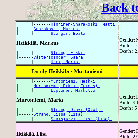
Back t
      |-------
Hänninen-Snarakoski, Matti 
|------
Snarakoski, Markus 
|     |-------
Spangar, Beata 
Gender: 
Heikkilä, Markus
Birth : 1
Death : 
|     |-------
Strang, Erkki 
|------
Västerspangar, Saara 
      |-------
Höri, Maria 
Family
Heikkilä - Murtoniemi
      |-------
Murtoniemi, Heikki 
|------
Murtoniemi, Erkki (Ericus) 
|     |-------
Leppänen, Marketta 
Gender: 
Murtoniemi, Maria
Birth : 9
Death : 5
|     |-------
Strang, Olavi (Olof) 
|------
Strang, Liisa (Lisa) 
      |-------
Sääksjärvi, Liisa (Lisa) 
Gender: 
Heikkilä, Liisa
Birth : 2