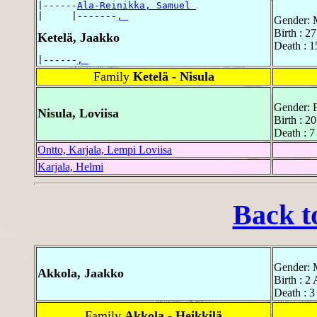
|------
Ala-Reinikka, Samuel 
|     |-------
, 
Gender: 
Birth : 2
Ketelä, Jaakko
Death : 
|------
, 
Family
Ketelä - Nisula
Gender: 
Nisula, Loviisa
Birth : 2
Death : 7
Ontto, Karjala, Lempi Loviisa
Karjala, Helmi
Back t
Gender: 
Akkola, Jaakko
Birth : 2
Death : 
Family
Akkola - Heikkilä