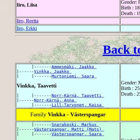
Gender: 
Iiro, Liisa
Birth : 18
Death : 1
Iiro, Reetta
Iiro, Erkki
Back t
      |-------
Ammesmäki, Jaakko 
|------
Vinkka, Jaakko 
|     |-------
Murtoniemi, Saara 
Gender: 
Vinkka, Taavetti
Birth : 2
Death : 2
|     |-------
Norr-Kärnä, Taavetti 
|------
Norr-Kärnä, Anna 
      |-------
Lill-Tarvonen, Kaisa 
Family
Vinkka - Västerspangar
      |-------
Snarakoski, Markus 
|------
Västerspangar, Matti (Mats) 
|     |-------
Västerspangar, Saara 