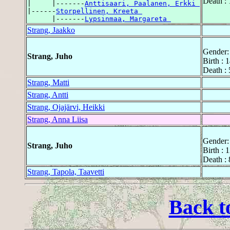
Death : 
|     |-------
Anttisaari, Paalanen, Erkki 
|------
Storpellinen, Kreeta 
      |-------
Lypsinmaa, Margareta 
Strang, Jaakko
Gender:
Strang, Juho
Birth :
Death : 
Strang, Matti
Strang, Antti
Strang, Ojajärvi, Heikki
Strang, Anna Liisa
Gender:
Strang, Juho
Birth :
Death :
Strang, Tapola, Taavetti
Back t