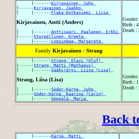
      |-------
Kirjavainen, Juho 
|------
Kirjavainen, Jaakko 
|     |-------
Flaka-Kotkaniemi, Liisa 
Gender:
Kirjavainen, Antti (Anders)
Birth : 
Death : 
|     |-------
Anttisaari, Paalanen, Erkki 
|------
Storpellinen, Kreeta 
      |-------
Lypsinmaa, Margareta 
Family
Kirjavainen - Strang
      |-------
Strang, Olavi (Olof) 
|------
Strang, Matti (Mathaeus) 
|     |-------
Sääksjärvi, Liisa (Lisa) 
Gender:
Strang, Liisa (Lisa)
Birth : 
Death :
|     |-------
Söder-Kärnä, Juho 
|------
Söder-Kärnä, Kaarina (Carin) 
      |-------
Seppälä, Maria 
Back t
      |-------
Kärnä, Matti 