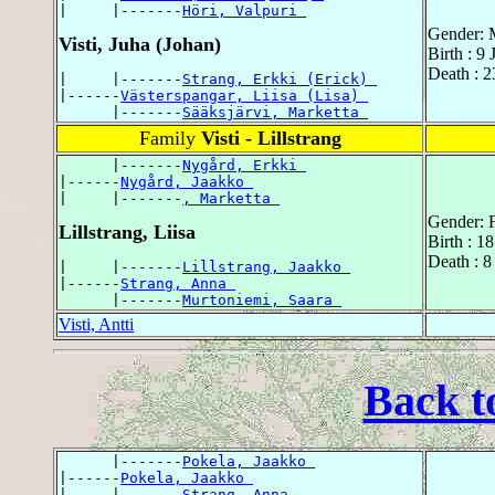
|     |-------
Höri, Valpuri 
Gender: 
Visti, Juha (Johan)
Birth : 9
Death : 
|     |-------
Strang, Erkki (Erick) 
|------
Västerspangar, Liisa (Lisa) 
      |-------
Sääksjärvi, Marketta 
Family
Visti - Lillstrang
      |-------
Nygård, Erkki 
|------
Nygård, Jaakko 
|     |-------
, Marketta 
Gender: 
Lillstrang, Liisa
Birth : 1
Death : 8
|     |-------
Lillstrang, Jaakko 
|------
Strang, Anna 
      |-------
Murtoniemi, Saara 
Visti, Antti
Back t
      |-------
Pokela, Jaakko 
|------
Pokela, Jaakko 
|     |-------
Strang, Anna 