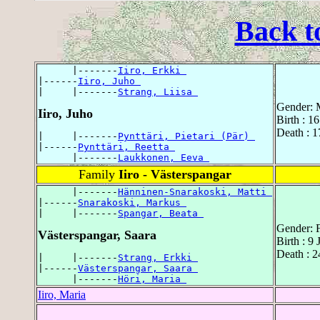
Back t
      |-------
Iiro, Erkki 
|------
Iiro, Juho 
|     |-------
Strang, Liisa 
Gender: 
Iiro, Juho
Birth : 1
Death : 1
|     |-------
Pynttäri, Pietari (Pär) 
|------
Pynttäri, Reetta 
      |-------
Laukkonen, Eeva 
Family
Iiro - Västerspangar
      |-------
Hänninen-Snarakoski, Matti 
|------
Snarakoski, Markus 
|     |-------
Spangar, Beata 
Gender: 
Västerspangar, Saara
Birth : 9
Death : 2
|     |-------
Strang, Erkki 
|------
Västerspangar, Saara 
      |-------
Höri, Maria 
Iiro, Maria