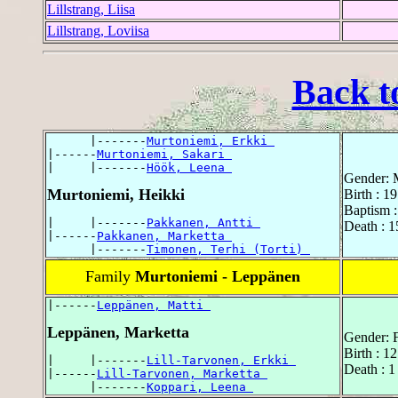
Lillstrang, Liisa
Lillstrang, Loviisa
Back t
      |-------
Murtoniemi, Erkki 
|------
Murtoniemi, Sakari 
|     |-------
Höök, Leena 
Gender: 
Murtoniemi, Heikki
Birth : 1
Baptism :
|     |-------
Pakkanen, Antti 
Death : 1
|------
Pakkanen, Marketta 
      |-------
Timonen, Terhi (Torti) 
Family
Murtoniemi - Leppänen
|------
Leppänen, Matti 
Leppänen, Marketta
Gender: 
Birth : 1
|     |-------
Lill-Tarvonen, Erkki 
Death : 
|------
Lill-Tarvonen, Marketta 
      |-------
Koppari, Leena 