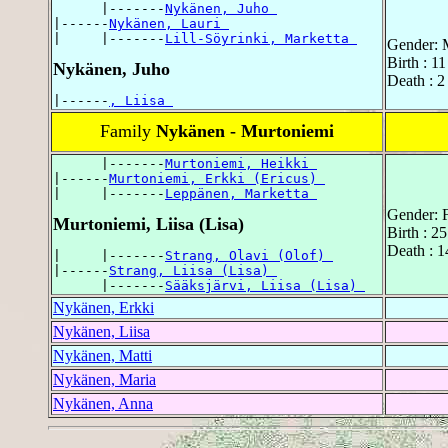
      |-------
Nykänen, Juho 
|------
Nykänen, Lauri 
|     |-------
Lill-Söyrinki, Marketta 
Gender: 
Birth : 1
Nykänen, Juho
Death : 
|------
, Liisa 
Family
Nykänen - Murtoniemi
      |-------
Murtoniemi, Heikki 
|------
Murtoniemi, Erkki (Ericus) 
|     |-------
Leppänen, Marketta 
Gender: 
Murtoniemi, Liisa (Lisa)
Birth : 2
Death : 1
|     |-------
Strang, Olavi (Olof) 
|------
Strang, Liisa (Lisa) 
      |-------
Sääksjärvi, Liisa (Lisa) 
Nykänen, Erkki
Nykänen, Liisa
Nykänen, Matti
Nykänen, Maria
Nykänen, Anna