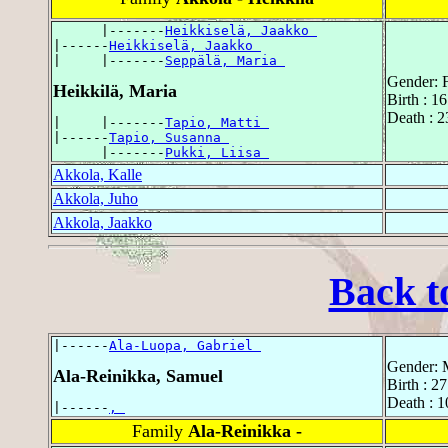
      |-------
Heikkiselä, Jaakko 
|------
Heikkiselä, Jaakko 
|     |-------
Seppälä, Maria 
Gender: 
Heikkilä, Maria
Birth : 1
Death : 
|     |-------
Tapio, Matti 
|------
Tapio, Susanna 
      |-------
Pukki, Liisa 
Akkola, Kalle
Akkola, Juho
Akkola, Jaakko
Back t
|------
Ala-Luopa, Gabriel 
Gender: 
Ala-Reinikka, Samuel
Birth : 2
Death : 
|------
, 
Family
Ala-Reinikka -