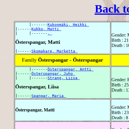
Back t
      |-------
Kukonmäki, Heikki 
|------
Kukko, Matti 
|     |-------
, 
Gender: 
Birth : 2
Österspangar, Matti
Death : 
|------
Skomakare, Marketta 
Family
Österspangar - Österspangar
      |-------
Österspangar, Antti 
|------
Österspangar, Juho 
|     |-------
Strang, Liisa 
Gender: 
Birth : 2
Österspangar, Liisa
Death : 
|------
Spangar, Maria 
Gender: 
Österspangar, Matti
Birth : 2
Death : 8