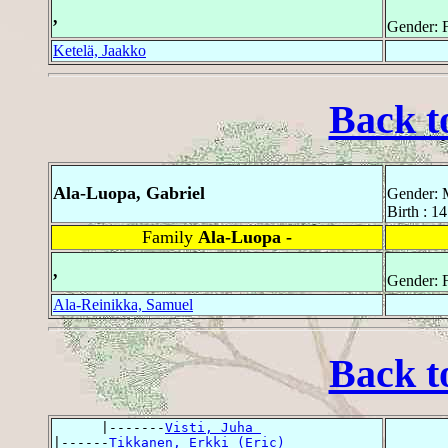
,
Gender: 
Ketelä, Jaakko
Back t
Ala-Luopa, Gabriel
Gender: 
Birth : 1
Family
Ala-Luopa -
,
Gender: 
Ala-Reinikka, Samuel
Back t
      |-------
Visti, Juha 
|------
Tikkanen, Erkki (Eric) 