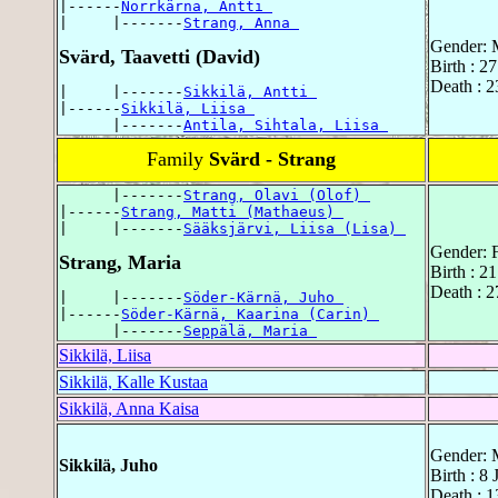
|------
Norrkärna, Antti 
|     |-------
Strang, Anna 
Gender: 
Svärd, Taavetti (David)
Birth : 2
Death : 2
|     |-------
Sikkilä, Antti 
|------
Sikkilä, Liisa 
      |-------
Antila, Sihtala, Liisa 
Family
Svärd - Strang
      |-------
Strang, Olavi (Olof) 
|------
Strang, Matti (Mathaeus) 
|     |-------
Sääksjärvi, Liisa (Lisa) 
Gender: 
Strang, Maria
Birth : 2
Death : 2
|     |-------
Söder-Kärnä, Juho 
|------
Söder-Kärnä, Kaarina (Carin) 
      |-------
Seppälä, Maria 
Sikkilä, Liisa
Sikkilä, Kalle Kustaa
Sikkilä, Anna Kaisa
Gender: 
Sikkilä, Juho
Birth : 8
Death : 1