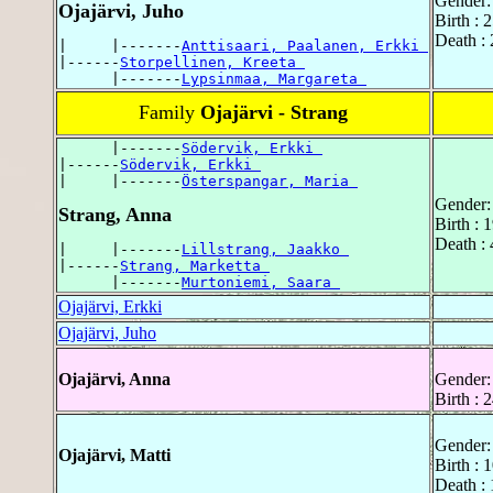
Gender:
Ojajärvi, Juho
Birth : 
Death : 
|     |-------
Anttisaari, Paalanen, Erkki 
|------
Storpellinen, Kreeta 
      |-------
Lypsinmaa, Margareta 
Family
Ojajärvi - Strang
      |-------
Södervik, Erkki 
|------
Södervik, Erkki 
|     |-------
Österspangar, Maria 
Gender:
Strang, Anna
Birth : 
Death : 
|     |-------
Lillstrang, Jaakko 
|------
Strang, Marketta 
      |-------
Murtoniemi, Saara 
Ojajärvi, Erkki
Ojajärvi, Juho
Ojajärvi, Anna
Gender:
Birth : 
Gender:
Ojajärvi, Matti
Birth : 
Death : 