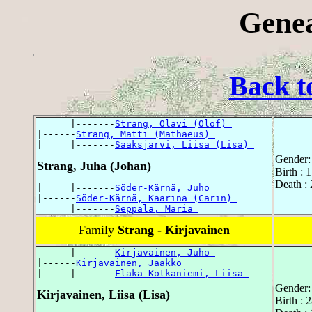
Genea
Back t
      |-------
Strang, Olavi (Olof) 
|------
Strang, Matti (Mathaeus) 
|     |-------
Sääksjärvi, Liisa (Lisa) 
Gender:
Strang, Juha (Johan)
Birth :
Death :
|     |-------
Söder-Kärnä, Juho 
|------
Söder-Kärnä, Kaarina (Carin) 
      |-------
Seppälä, Maria 
Family
Strang - Kirjavainen
      |-------
Kirjavainen, Juho 
|------
Kirjavainen, Jaakko 
|     |-------
Flaka-Kotkaniemi, Liisa 
Gender:
Kirjavainen, Liisa (Lisa)
Birth : 