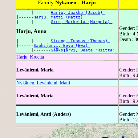
Family
Nykänen - Harju
      |-------
Harju, Jaakko (Jacob) 
|------
Harju, Matti (Mattz) 
|     |-------
Girs, Marketta (Margeta) 
Gender: 
Harju, Anna
Birth : 4
Death : 
|     |-------
Strang, Tuomas (Thomas) 
|------
Sääksjärvi, Eeva (Ewa) 
      |-------
Sääksjärvi, Beata "Riitta" 
Harju, Kreetta
Leväniemi, Maria
Gender: 
Birth : 9
Nykänen, Leväniemi, Matti
Leväniemi, Maria
Gender: 
Birth : 9
Leväniemi, Antti (Anders)
Gender: 
Birth : 1