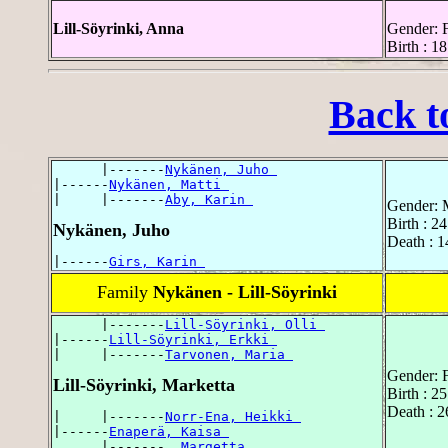
Lill-Söyrinki, Anna
Gender: 
Birth : 
Back t
      |-------
Nykänen, Juho 
|------
Nykänen, Matti 
|     |-------
Aby, Karin 
Gender: 
Birth : 2
Nykänen, Juho
Death : 1
|------
Girs, Karin 
Family
Nykänen - Lill-Söyrinki
      |-------
Lill-Söyrinki, Olli 
|------
Lill-Söyrinki, Erkki 
|     |-------
Tarvonen, Maria 
Gender: 
Lill-Söyrinki, Marketta
Birth : 2
Death : 2
|     |-------
Norr-Ena, Heikki 
|------
Enaperä, Kaisa 
      |-------
, Margetta 