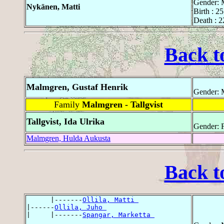
Gender: 
Nykänen, Matti
Birth : 2
Death : 2
Back t
Malmgren, Gustaf Henrik
Gender: 
Family
Malmgren - Tallgvist
Tallgvist, Ida Ulrika
Gender: 
Malmgren, Hulda Aukusta
Back t
      |-------
Ollila, Matti 
|------
Ollila, Juho 
|     |-------
Spangar, Marketta 