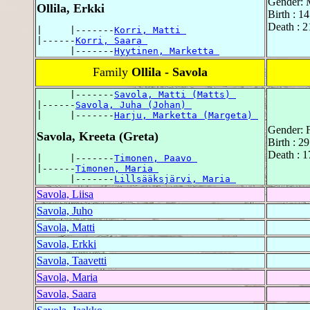
Gender: 
Ollila, Erkki
Birth : 1
Death : 2
|     |-------
Korri, Matti 
|------
Korri, Saara 
      |-------
Hyytinen, Marketta 
Family
Ollila - Savola
      |-------
Savola, Matti (Matts) 
|------
Savola, Juha (Johan) 
|     |-------
Harju, Marketta (Margeta) 
Gender: 
Savola, Kreeta (Greta)
Birth : 2
Death : 1
|     |-------
Timonen, Paavo 
|------
Timonen, Maria 
      |-------
Lillsääksjärvi, Maria 
Savola, Liisa
Savola, Juho
Savola, Matti
Savola, Erkki
Savola, Taavetti
Savola, Maria
Savola, Saara