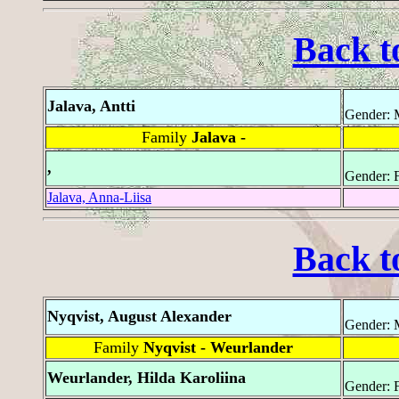
Back t
Jalava, Antti
Gender: 
Family
Jalava -
,
Gender: 
Jalava, Anna-Liisa
Back t
Nyqvist, August Alexander
Gender: 
Family
Nyqvist - Weurlander
Weurlander, Hilda Karoliina
Gender: 