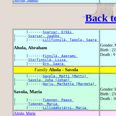
Savola, Jaakko
Back t
      |-------
Svarvar, Erkki 
|------
Svarvar, Jaakko 
|     |-------
Lillfinnilä, Tapola, Saara 
Gender: 
Ahola, Abraham
Birth : 2
Death : 9
|     |-------
Finnilä, Aaprami 
|------
Storfinnilä, Liisa 
      |-------
Örn, Saara 
Family
Ahola - Savola
      |-------
Savola, Matti (Matts) 
|------
Savola, Juha (Johan) 
|     |-------
Harju, Marketta (Margeta) 
Gender: 
Savola, Maria
Birth : 2
Death : 1
|     |-------
Timonen, Paavo 
|------
Timonen, Maria 
      |-------
Lillsääksjärvi, Maria 
Ahola, Maria