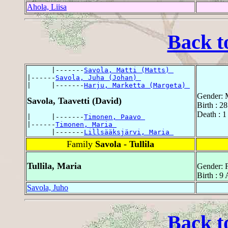
Ahola, Liisa
Back t
      |-------
Savola, Matti (Matts) 
|------
Savola, Juha (Johan) 
|     |-------
Harju, Marketta (Margeta) 
Gender: 
Savola, Taavetti (David)
Birth : 2
Death : 1
|     |-------
Timonen, Paavo 
|------
Timonen, Maria 
      |-------
Lillsääksjärvi, Maria 
Family
Savola - Tullila
Tullila, Maria
Gender: 
Birth : 9
Savola, Juho
Back t