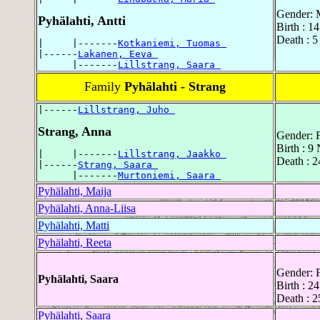
Gender: 
Pyhälahti, Antti
Birth : 1
Death : 5
|     |-------
Kotkaniemi, Tuomas 
|------
Lakanen, Eeva 
      |-------
Lillstrang, Saara 
Family
Pyhälahti - Strang
|------
Lillstrang, Juho 
Strang, Anna
Gender: 
Birth : 9
|     |-------
Lillstrang, Jaakko 
Death : 2
|------
Strang, Saara 
      |-------
Murtoniemi, Saara 
Pyhälahti, Maija
Pyhälahti, Anna-Liisa
Pyhälahti, Matti
Pyhälahti, Reeta
Gender: 
Pyhälahti, Saara
Birth : 2
Death : 2
Pyhälahti, Saara