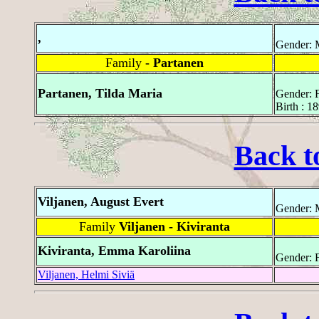
,
Gender: 
Family
- Partanen
Partanen, Tilda Maria
Gender: 
Birth : 1
Back t
Viljanen, August Evert
Gender: 
Family
Viljanen - Kiviranta
Kiviranta, Emma Karoliina
Gender: 
Viljanen, Helmi Siviä