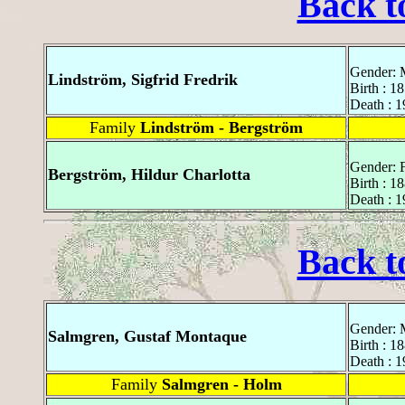
Back t
Gender: 
Lindström, Sigfrid Fredrik
Birth : 1
Death : 
Family
Lindström - Bergström
Gender: 
Bergström, Hildur Charlotta
Birth : 1
Death : 
Back t
Gender: 
Salmgren, Gustaf Montaque
Birth : 1
Death : 
Family
Salmgren - Holm