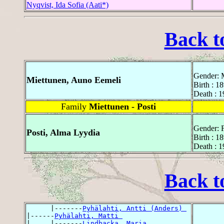
Nyqvist, Ida Sofia (Aati*)
Back t
Gender: 
Miettunen, Auno Eemeli
Birth : 1
Death : 
Family
Miettunen - Posti
Gender: 
Posti, Alma Lyydia
Birth : 1
Death : 
Back t
      |-------
Pyhälahti, Antti (Anders) 
|------
Pyhälahti, Matti 
|     |-------
Lindbacka, Maria 