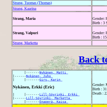
Strang, Tuomas (Thomas)
Strang, Kaarina
Strang, Maria
Gender: 
Birth : 3
Strang, Valpuri
Gender: 
Birth : 1
Strang, Marketta
Back t
      |-------
Nykänen, Matti 
|------
Nykänen, Juho 
|     |-------
Girs, Karin 
Gender: 
Nykänen, Erkki (Eric)
Birth : 3
Death : 2
|     |-------
Lill-Söyrinki, Erkki 
|------
Lill-Söyrinki, Marketta 
      |-------
Enaperä, Kaisa 