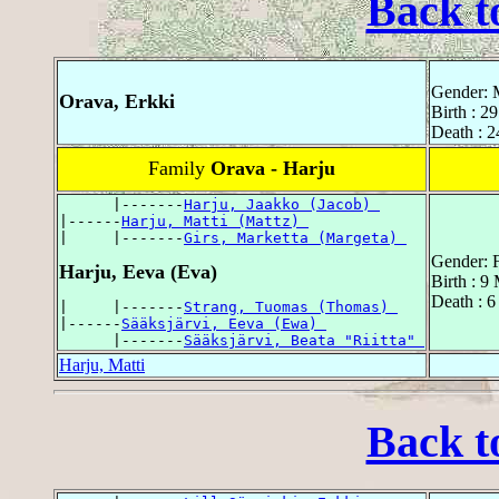
Back t
Gender: 
Orava, Erkki
Birth : 2
Death : 2
Family
Orava - Harju
      |-------
Harju, Jaakko (Jacob) 
|------
Harju, Matti (Mattz) 
|     |-------
Girs, Marketta (Margeta) 
Gender: 
Harju, Eeva (Eva)
Birth : 9
Death : 6
|     |-------
Strang, Tuomas (Thomas) 
|------
Sääksjärvi, Eeva (Ewa) 
      |-------
Sääksjärvi, Beata "Riitta" 
Harju, Matti
Back t