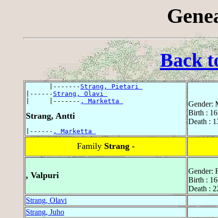
Genea
Back t
      |-------
Strang, Pietari 
|------
Strang, Olavi 
|     |-------
, Marketta 
Gender: 
Birth : 1
Strang, Antti
Death : 1
|------
, Marketta 
Family
Strang -
Gender: 
, Valpuri
Birth : 1
Death : 2
Strang, Olavi
Strang, Juho