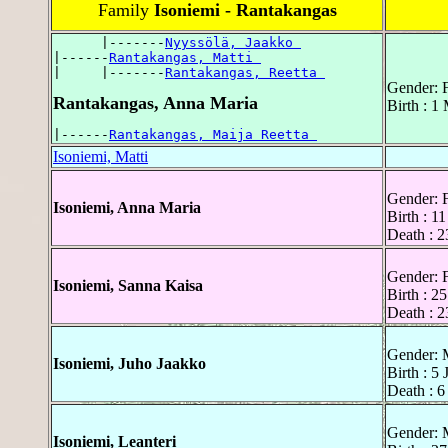
Family
Isoniemi - Rantakangas
      |-------
Nyyssölä, Jaakko 
|------
Rantakangas, Matti 
|     |-------
Rantakangas, Reetta 
Gender: 
Rantakangas, Anna Maria
Birth : 1
|------
Rantakangas, Maija Reetta 
Isoniemi, Matti
Gender: 
Isoniemi, Anna Maria
Birth : 1
Death : 
Gender: 
Isoniemi, Sanna Kaisa
Birth : 2
Death : 2
Gender: 
Isoniemi, Juho Jaakko
Birth : 5 
Death : 6
Gender: 
Isoniemi, Leanteri