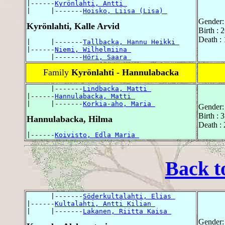
|------
Kyrönlahti, Antti 
|     |-------
Hoisko, Liisa (Lisa) 
Gender:
Kyrönlahti, Kalle Arvid
Birth : 
Death :
|     |-------
Tallbacka, Hannu Heikki 
|------
Niemi, Wilhelmiina 
      |-------
Höri, Saara 
Family
Kyrönlahti - Hannulabacka
      |-------
Lindbacka, Matti 
|------
Hannulabacka, Matti 
|     |-------
Korkia-aho, Maria 
Gender:
Birth : 
Hannulabacka, Hilma
Death : 
|------
Koivisto, Edla Maria 
Back t
      |-------
Söderkultalahti, Elias 
|------
Kultalahti, Antti Kilian 
|     |-------
Lakanen, Riitta Kaisa 
Gender: