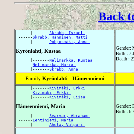
Back t
      |-------
Skrabb, Israel 
|------
Skrabb, Hänninen, Matti 
|     |-------
Pohjosmäki, Anna 
Gender: 
Kyrönlahti, Kustaa
Birth : 7
Death : 2
|     |-------
Nelimarkka, Kustaa 
|------
Nelimarkka, Maria 
      |-------
Skrabb, Anna 
Family
Kyrönlahti - Hämeenniemi
      |-------
Kivimäki, Erkki 
|------
Kivimäki, Erkki 
|     |-------
Kivimäki, Liisa 
Hämeenniemi, Maria
Gender: 
Birth : 6
|     |-------
Svarvar, Abraham 
|------
Lehtiniemi, Maria 
      |-------
Ahola, Valpuri 