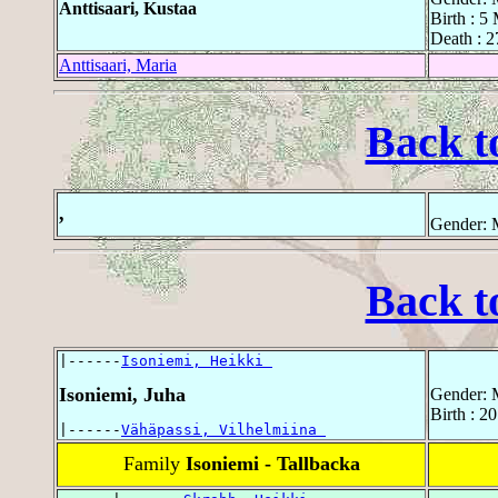
Anttisaari, Kustaa
Birth : 5
Death : 2
Anttisaari, Maria
Back t
,
Gender: 
Back t
|------
Isoniemi, Heikki 
Isoniemi, Juha
Gender: 
Birth : 2
|------
Vähäpassi, Vilhelmiina 
Family
Isoniemi - Tallbacka