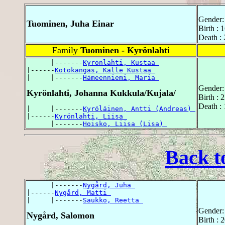
Gender:
Tuominen, Juha Einar
Birth : 
Death :
Family
Tuominen - Kyrönlahti
      |-------
Kyrönlahti, Kustaa 
|------
Kotokangas, Kalle Kustaa 
|     |-------
Hämeenniemi, Maria 
Gender:
Kyrönlahti, Johanna Kukkula/Kujala/
Birth : 
Death : 
|     |-------
Kyröläinen, Antti (Andreas) 
|------
Kyrönlahti, Liisa 
      |-------
Hoisko, Liisa (Lisa) 
Back t
      |-------
Nygård, Juha 
|------
Nygård, Matti 
|     |-------
Saukko, Reetta 
Gender:
Nygård, Salomon
Birth : 