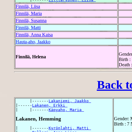
Finnilä, Liisa
Finnilä, Maria
Finnilä, Susanna
Finnilä, Matti
Finnilä, Anna Kaisa
Hauta-aho, Jaakko
Gender
Finnilä, Helena
Birth :
Death 
Back t
      |-------
Lakaniemi, Jaakko 
|------
Lakanen, Erkki 
|     |-------
Käpyaho, Maria 
Lakanen, Hemming
Gender: 
Birth : 7
|     |-------
Kyrönlahti, Matti 