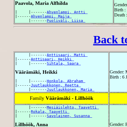
Paavola, Maria Alfhilda
Gender
Birth 
|     |-------
Ahvenlampi, Antti 
Death 
|------
Ahvenlampi, Maija 
      |-------
Puoliväli, Liisa 
Back t
      |-------
Anttisaari, Matti 
|------
Anttisaari, Heikki 
|     |-------
Sihtala, Saara 
Väärämäki, Heikki
Gender: 
Birth : 6
|     |-------
Honkola, Abraham 
|------
Juutlaukkonen, Reetta 
      |-------
Juutlaukkonen, Maria 
Family
Väärämäki - Lillhöök
      |-------
Mesiäislehto, Taavetti 
|------
Rokala, Taavetti 
|     |-------
Savolainen, Susanna 
Lillhöök, Anna
Gender: 