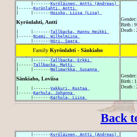
      |-------
Kyröläinen, Antti (Andreas) 
|------
Kyrönlahti, Antti 
|     |-------
Hoisko, Liisa (Lisa) 
Gender:
Kyrönlahti, Antti
Birth : 
Death : 
|     |-------
Tallbacka, Hannu Heikki 
|------
Niemi, Wilhelmiina 
      |-------
Höri, Saara 
Family
Kyrönlahti - Sänkiaho
      |-------
Tallbacka, Erkki 
|------
Tallbacka, Matti 
|     |-------
Nelimarkka, Susanna 
Gender:
Sänkiaho, Loviisa
Birth : 
Death : 
|     |-------
Vakkuri, Kustaa 
|------
Karhula, Johanna 
      |-------
Karhula, Liisa 
Back t
      |-------
Kyröläinen, Antti (Andreas) 