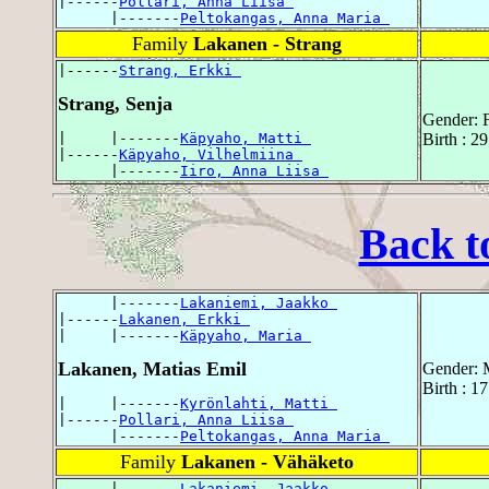
|------
Pollari, Anna Liisa 
      |-------
Peltokangas, Anna Maria 
Family
Lakanen - Strang
|------
Strang, Erkki 
Strang, Senja
Gender: 
|     |-------
Käpyaho, Matti 
Birth : 2
|------
Käpyaho, Vilhelmiina 
      |-------
Iiro, Anna Liisa 
Back t
      |-------
Lakaniemi, Jaakko 
|------
Lakanen, Erkki 
|     |-------
Käpyaho, Maria 
Lakanen, Matias Emil
Gender: 
Birth : 1
|     |-------
Kyrönlahti, Matti 
|------
Pollari, Anna Liisa 
      |-------
Peltokangas, Anna Maria 
Family
Lakanen - Vähäketo
      |-------
Lakaniemi, Jaakko 