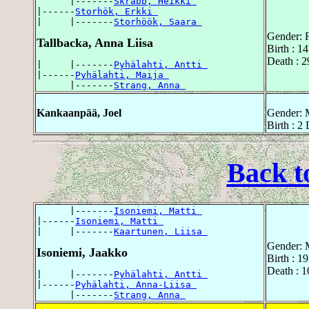
      |-------
Skrabb, Heikki 
|------
Storhök, Erkki 
|     |-------
Storhöök, Saara 
Gender: 
Tallbacka, Anna Liisa
Birth : 1
Death : 2
|     |-------
Pyhälahti, Antti 
|------
Pyhälahti, Maija 
      |-------
Strang, Anna 
Kankaanpää, Joel
Gender: 
Birth : 2
Back t
      |-------
Isoniemi, Matti 
|------
Isoniemi, Matti 
|     |-------
Kaartunen, Liisa 
Gender: 
Isoniemi, Jaakko
Birth : 1
Death : 1
|     |-------
Pyhälahti, Antti 
|------
Pyhälahti, Anna-Liisa 
      |-------
Strang, Anna 