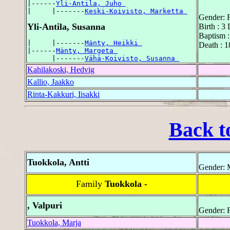
|------
Yli-Antila, Juho 
|     |-------
Keski-Koivisto, Marketta 
Gender: 
Yli-Antila, Susanna
Birth : 3
Baptism 
|     |-------
Mänty, Heikki 
Death : 
|------
Mänty, Margeta 
      |-------
Vähä-Koivisto, Susanna 
Kahilakoski, Hedvig
Kallio, Jaakko
Rinta-Kakkuri, Iisakki
Back t
Tuokkola, Antti
Gender: 
Family
Tuokkola -
, Valpuri
Gender: 
Tuokkola, Marja