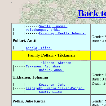
Back t
      |-------
Savola, Tuomas 
|------
Peltokangas, Erkki 
|     |-------
Frimodig, Reetta Johanna 
Gender: 
Pollari, Antti
Birth : 4
|------
Annola, Liisa 
Family
Pollari - Tikkanen
      |-------
Tikkanen, Abraham 
|------
Tikkanen, Aabraham 
|     |-------
Hoisko, Anna 
Gender: 
Tikkanen, Johanna
Birth : 3
Death : 2
|     |-------
Keisanen, Juho 
|------
Leipäjoki, Maria "Tikan-Maija" 
      |-------
Saari, Liisa 
Pollari, Juho Kustaa
Gender: 
Birth : 1