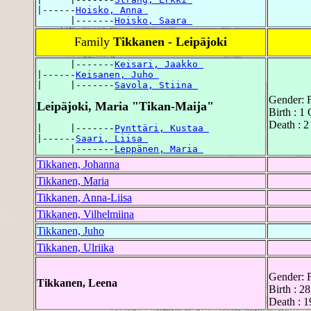
|------
Hoisko, Anna 
      |-------
Hoisko, Saara 
Family
Tikkanen - Leipäjoki
      |-------
Keisari, Jaakko 
|------
Keisanen, Juho 
|     |-------
Savola, Stiina 
Gender: 
Leipäjoki, Maria "Tikan-Maija"
Birth : 1
Death : 2
|     |-------
Pynttäri, Kustaa 
|------
Saari, Liisa 
      |-------
Leppänen, Maria 
Tikkanen, Johanna
Tikkanen, Maria
Tikkanen, Anna-Liisa
Tikkanen, Vilhelmiina
Tikkanen, Juho
Tikkanen, Ulriika
Gender: 
Tikkanen, Leena
Birth : 2
Death : 1