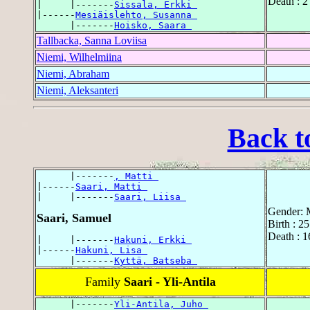
Death : 2
|     |-------
Sissala, Erkki 
|------
Mesiäislehto, Susanna 
      |-------
Hoisko, Saara 
Tallbacka, Sanna Loviisa
Niemi, Wilhelmiina
Niemi, Abraham
Niemi, Aleksanteri
Back t
      |-------
, Matti 
|------
Saari, Matti 
|     |-------
Saari, Liisa 
Gender: 
Saari, Samuel
Birth : 2
Death : 
|     |-------
Hakuni, Erkki 
|------
Hakuni, Lisa 
      |-------
Kyttä, Batseba 
Family
Saari - Yli-Antila
      |-------
Yli-Antila, Juho 