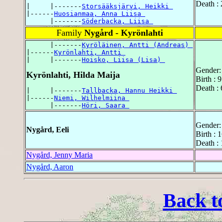
Death :
|     |-------
Storsääksjärvi, Heikki 
|------
Huosianmaa, Anna Liisa 
      |-------
Söderbacka, Liisa 
Family
Nygård - Kyrönlahti
      |-------
Kyröläinen, Antti (Andreas) 
|------
Kyrönlahti, Antti 
|     |-------
Hoisko, Liisa (Lisa) 
Gender:
Kyrönlahti, Hilda Maija
Birth : 
Death : 
|     |-------
Tallbacka, Hannu Heikki 
|------
Niemi, Wilhelmiina 
      |-------
Höri, Saara 
Gender:
Nygård, Eeli
Birth : 
Death : 
Nygård, Jenny Maria
Nygård, Aaron
Back t