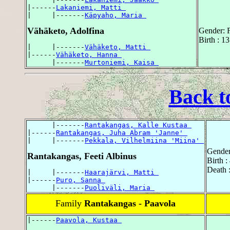
|------
Lakaniemi, Matti 
|     |-------
Käpyaho, Maria 
Vähäketo, Adolfina
Gender: 
Birth : 1
|     |-------
Vähäketo, Matti 
|------
Vähäketo, Hanna 
      |-------
Murtoniemi, Kaisa 
Back t
      |-------
Rantakangas, Kalle Kustaa 
|------
Rantakangas, Juha Abram 'Janne' 
|     |-------
Pekkala, Vilhelmiina 'Miina' 
Gender
Rantakangas, Feeti Albinus
Birth :
Death 
|     |-------
Haarajärvi, Matti 
|------
Puro, Sanna 
      |-------
Puoliväli, Maria 
Family
Rantakangas - Paavola
|------
Paavola, Kustaa 