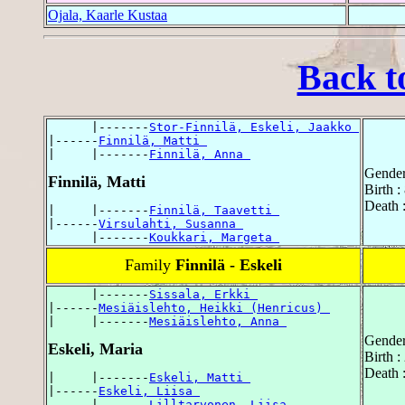
Ojala, Kaarle Kustaa
Back t
      |-------
Stor-Finnilä, Eskeli, Jaakko 
|------
Finnilä, Matti 
|     |-------
Finnilä, Anna 
Gender
Finnilä, Matti
Birth 
Death 
|     |-------
Finnilä, Taavetti 
|------
Virsulahti, Susanna 
      |-------
Koukkari, Margeta 
Family
Finnilä - Eskeli
      |-------
Sissala, Erkki 
|------
Mesiäislehto, Heikki (Henricus) 
|     |-------
Mesiäislehto, Anna 
Gender
Eskeli, Maria
Birth 
Death 
|     |-------
Eskeli, Matti 
|------
Eskeli, Liisa 
      |-------
Lilltarvonen, Liisa 