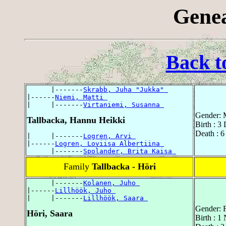
Genea
Back t
      |-------
Skrabb, Juha "Jukka" 
|------
Niemi, Matti 
|     |-------
Virtaniemi, Susanna 
Gender: 
Tallbacka, Hannu Heikki
Birth : 3
Death : 6
|     |-------
Logren, Arvi 
|------
Logren, Loviisa Albertiina 
      |-------
Spolander, Brita Kaisa 
Family
Tallbacka - Höri
      |-------
Kolanen, Juho 
|------
Lillhöök, Juho 
|     |-------
Lillhöök, Saara 
Gender: 
Höri, Saara
Birth : 1