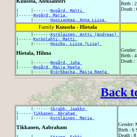
Kuusela, Aleksanteri
Birth : 
Death :
|     |-------
Nygård, Matti 
|------
Nygård, Maria 
      |-------
Huosianmaa, Anna Liisa 
Family
Kuusela - Hietala
      |-------
Kyröläinen, Antti (Andreas) 
|------
Kyrönlahti, Matti 
|     |-------
Hoisko, Liisa (Lisa) 
Gender:
Hietala, Hilma
Birth : 
Death :
|     |-------
Nygård, Juha 
|------
Nygård, Maija Reeta 
      |-------
Björkbacka, Maija Reeta 
Back t
      |-------
Skrabb, Jaakko 
|------
Tikkanen, Abraham 
|     |-------
Kyröläinen, Maria 
Gender: 
Tikkanen, Aabraham
Birth : 6
Death : 8
|     |-------
Strang, Erkki 