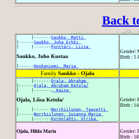
Back t
      |-------
Saukko, Matti 
|------
Saukko, Juha Erkki 
|     |-------
Pynttäri, Liisa 
Gender: 
Saukko, Juho Kustaa
Birth : 5
|------
Honkaniemi, Maria 
Family
Saukko - Ojala
      |-------
Ojala, Abraham 
|------
Ojala, Abraham Ketola/
|     |-------
, Kaisa 
Ojala, Liisa Ketola/
Gender: 
Birth : 1
|     |-------
Norrkiilunen, Taavetti 
|------
Norrkiilunen, Susanna Maria 
      |-------
Kyrönlahti, Ulrika 
Ojala, Hilda Maria
Gender: 
Birth : 1