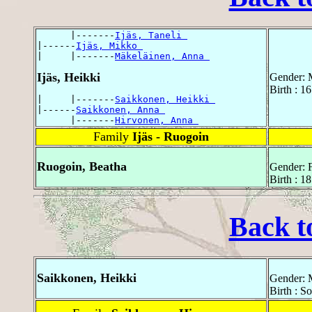
      |-------
Ijäs, Taneli 
|------
Ijäs, Mikko 
|     |-------
Mäkeläinen, Anna 
Ijäs, Heikki
Gender: 
Birth : 1
|     |-------
Saikkonen, Heikki 
|------
Saikkonen, Anna 
      |-------
Hirvonen, Anna 
Family
Ijäs - Ruogoin
Ruogoin, Beatha
Gender: 
Birth : 1
Back t
Saikkonen, Heikki
Gender: 
Birth : S