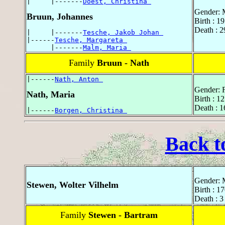
|     |-------
Doest, Christina 
Gender: 
Bruun, Johannes
Birth : 1
Death : 
|     |-------
Tesche, Jakob Johan 
|------
Tesche, Margareta 
      |-------
Malm, Maria 
Family
Bruun - Nath
|------
Nath, Anton 
Gender: 
Nath, Maria
Birth : 1
Death : 1
|------
Borgen, Christina 
Back t
Gender: 
Stewen, Wolter Vilhelm
Birth : 1
Death : 3
Family
Stewen - Bartram