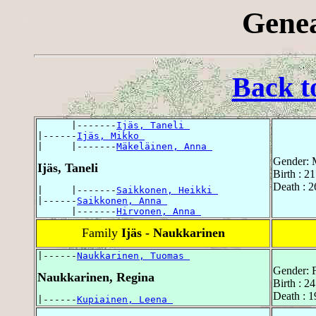
Genea
Back t
      |-------
Ijäs, Taneli 
|------
Ijäs, Mikko 
|     |-------
Mäkeläinen, Anna 
Gender: 
Ijäs, Taneli
Birth : 2
Death : 2
|     |-------
Saikkonen, Heikki 
|------
Saikkonen, Anna 
      |-------
Hirvonen, Anna 
Family
Ijäs - Naukkarinen
|------
Naukkarinen, Tuomas 
Gender: 
Naukkarinen, Regina
Birth : 2
Death : 1
|------
Kupiainen, Leena 