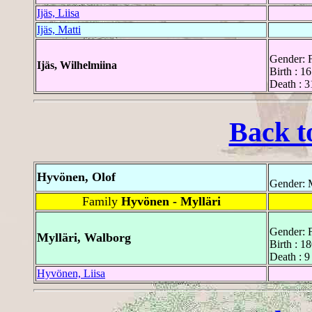
Ijäs, Liisa
Ijäs, Matti
Gender: 
Ijäs, Wilhelmiina
Birth : 1
Death : 
Back t
Hyvönen, Olof
Gender: 
Family
Hyvönen - Mylläri
Gender: 
Mylläri, Walborg
Birth : 1
Death : 9
Hyvönen, Liisa