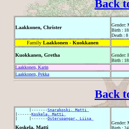
Back t
Gender: 
Laakkonen, Christer
Birth : 1
Death : 8
Family
Laakkonen - Kuokkanen
Kuokkanen, Gretha
Gender: 
Birth : 1
Laakkonen, Karin
Laakkonen, Pekka
Back t
      |-------
Snarakoski, Matti 
|------
Koskela, Matti 
|     |-------
Österspangar, Liisa 
Gender: 
Koskela, Matti
Birth : 2