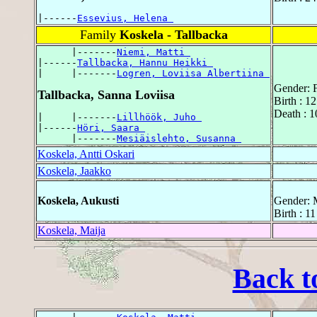
|------
Essevius, Helena 
Family
Koskela - Tallbacka
      |-------
Niemi, Matti 
|------
Tallbacka, Hannu Heikki 
|     |-------
Logren, Loviisa Albertiina 
Gender: 
Tallbacka, Sanna Loviisa
Birth : 1
Death : 
|     |-------
Lillhöök, Juho 
|------
Höri, Saara 
      |-------
Mesiäislehto, Susanna 
Koskela, Antti Oskari
Koskela, Jaakko
Koskela, Aukusti
Gender: 
Birth : 1
Koskela, Maija
Back t