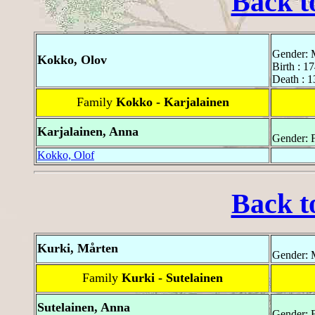
Back t
Gender: 
Kokko, Olov
Birth : 1
Death : 1
Family
Kokko - Karjalainen
Karjalainen, Anna
Gender: 
Kokko, Olof
Back t
Kurki, Mårten
Gender: 
Family
Kurki - Sutelainen
Sutelainen, Anna
Gender: 