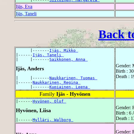
Ijäs, Eva
Ijäs, Taneli
Back t
      |-------
Ijäs, Mikko 
|------
Ijäs, Taneli 
|     |-------
Saikkonen, Anna 
Gender: 
Ijäs, Anders
Birth : 3
Death : 1
|     |-------
Naukkarinen, Tuomas 
|------
Naukkarinen, Regina 
      |-------
Kupiainen, Leena 
Family
Ijäs - Hyvönen
|------
Hyvönen, Olof 
Gender: 
Hyvönen, Liisa
Birth : 6
Death : 1
|------
Mylläri, Walborg 
Gender: 