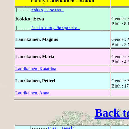
Family
Laurikainen - Kokko
|------
Kokko, Esaias 
Kokko, Eeva
Gender: 
Birth : 8
|------
Siitoinen, Margareta 
Laurikainen, Magnus
Gender: 
Birth : 2
Laurikainen, Maria
Gender: 
Birth : 4
Laurikainen, Katariina
Laurikainen, Petteri
Gender: 
Birth : 1
Laurikainen, Anna
Back t
      |-------
Ijäs, Taneli 