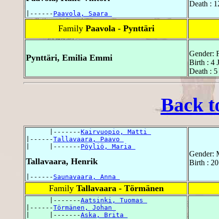
Death : 1
|------
Paavola, Saara 
Family
Paavola - Pynttäri
Gender: 
Pynttäri, Emilia Emmi
Birth : 4
Death : 5
Back t
      |-------
Kairvuopio, Matti 
|------
Tallavaara, Paavo 
|     |-------
Pöyliö, Maria 
Gender: 
Tallavaara, Henrik
Birth : 2
|------
Saunavaara, Anna 
Family
Tallavaara - Törmänen
      |-------
Aatsinki, Tuomas 
|------
Törmänen, Johan 
|     |-------
Aska, Brita 