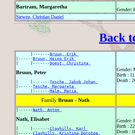
Bartram, Margaretha
Gender: 
Stewen, Christian Daniel
Back t
      |-------
Bruun, Erik 
|------
Bruun, Heino Erik 
|     |-------
Doest, Christina 
Gender: 
Bruun, Peter
Birth : 1
Death : 2
|     |-------
Tesche, Jakob Johan 
|------
Tesche, Margareta 
      |-------
Malm, Maria 
Family
Bruun - Nath
|------
Nath, Anton 
Nath, Elisabet
Gender: 
Birth : 2
|     |-------
Clayhills, Karl 
Death : 1
|------
Clayhills, Kristina Dorotea 