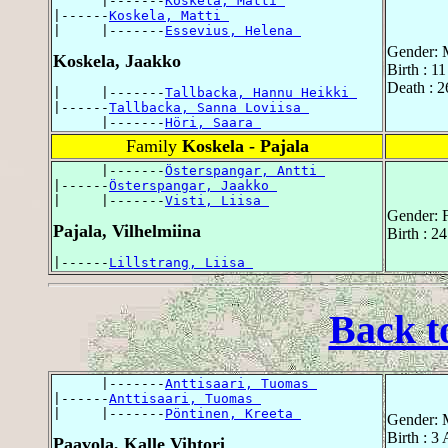
      |-------
Koskela, Matti 
|------
Koskela, Matti 
|     |-------
Essevius, Helena 
Gender: 
Koskela, Jaakko
Birth : 1
Death : 2
|     |-------
Tallbacka, Hannu Heikki 
|------
Tallbacka, Sanna Loviisa 
      |-------
Höri, Saara 
Family
Koskela - Pajala
      |-------
Österspangar, Antti 
|------
Österspangar, Jaakko 
|     |-------
Visti, Liisa 
Gender: 
Pajala, Vilhelmiina
Birth : 2
|------
Lillstrang, Liisa 
Back t
      |-------
Anttisaari, Tuomas 
|------
Anttisaari, Tuomas 
|     |-------
Pöntinen, Kreeta 
Gender: 
Birth : 3
Paavola, Kalle Vihtori