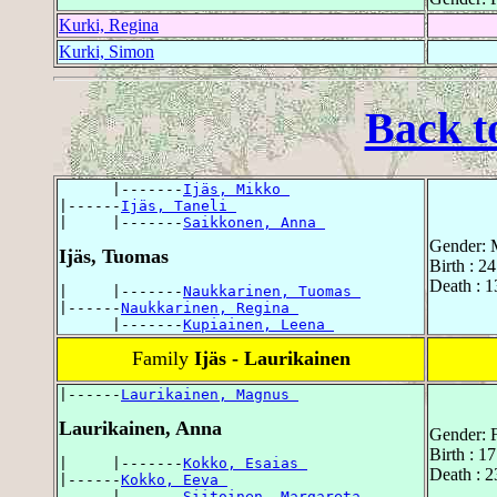
Kurki, Regina
Kurki, Simon
Back t
      |-------
Ijäs, Mikko 
|------
Ijäs, Taneli 
|     |-------
Saikkonen, Anna 
Gender: 
Ijäs, Tuomas
Birth : 2
Death : 1
|     |-------
Naukkarinen, Tuomas 
|------
Naukkarinen, Regina 
      |-------
Kupiainen, Leena 
Family
Ijäs - Laurikainen
|------
Laurikainen, Magnus 
Laurikainen, Anna
Gender: 
Birth : 1
|     |-------
Kokko, Esaias 
Death : 2
|------
Kokko, Eeva 
      |-------
Siitoinen, Margareta 