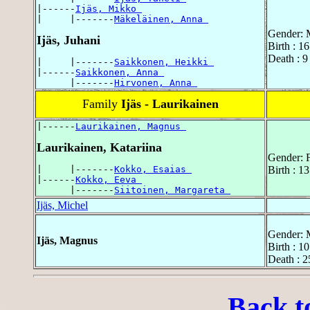
|------
Ijäs, Mikko 
|     |-------
Mäkeläinen, Anna 
Gender: 
Ijäs, Juhani
Birth : 1
Death : 9
|     |-------
Saikkonen, Heikki 
|------
Saikkonen, Anna 
      |-------
Hirvonen, Anna 
Family
Ijäs - Laurikainen
|------
Laurikainen, Magnus 
Laurikainen, Katariina
Gender: 
|     |-------
Kokko, Esaias 
Birth : 1
|------
Kokko, Eeva 
      |-------
Siitoinen, Margareta 
Ijäs, Michel
Gender: 
Ijäs, Magnus
Birth : 1
Death : 2
Back t