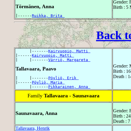
Gender: 
Törmänen, Anna
Birth : 5
|------
Ruikka, Brita 
Back t
      |-------
Kairvuopio, Matti 
|------
Kairvuopio, Matti 
|     |-------
Värriö, Margareta 
Gender: 
Tallavaara, Paavo
Birth : 1
Death : 
|     |-------
Pöyliö, Erik 
|------
Pöyliö, Maria 
      |-------
Pikkarainen, Anna 
Family
Tallavaara - Saunavaara
Gender: 
Saunavaara, Anna
Birth : 2
Death : 7
Tallavaara, Henrik