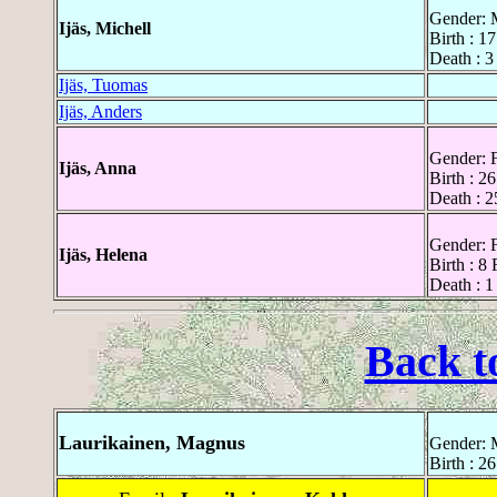
Gender: 
Ijäs, Michell
Birth : 1
Death : 3
Ijäs, Tuomas
Ijäs, Anders
Gender: 
Ijäs, Anna
Birth : 2
Death : 2
Gender: 
Ijäs, Helena
Birth : 8
Death : 
Back t
Laurikainen, Magnus
Gender: 
Birth : 2