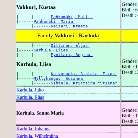
Gender:
Vakkuri, Kustaa
Birth : 
Death :
|     |-------
Pahkamäki, Matti 
|------
Pahkamäki, Maria 
      |-------
Keisari, Kreeta 
Family
Vakkuri - Karhula
      |-------
Oittinen, Eljas 
|------
Karhula, Elias 
|     |-------
Pynttäri, Regina 
Gender:
Karhula, Liisa
Birth : 
Death : 
|     |-------
Kuivasmäki, Sihtala, Elias 
|------
Myllykangas, Susanna 
      |-------
Sihtala, Kristiina "Stiina" 
Karhula, Juho
Karhula, Elias
Gender:
Karhula, Sanna Maria
Birth : 
Death :
Karhula, Johanna
Karhula, Wilhelmiina