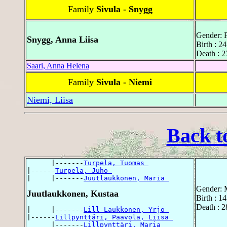
Family
Sivula - Snygg
Gender: 
Snygg, Anna Liisa
Birth : 2
Death : 2
Saari, Anna Helena
Family
Sivula - Niemi
Niemi, Liisa
Back t
      |-------
Turpela, Tuomas 
|------
Turpela, Juho 
|     |-------
Juutlaukkonen, Maria 
Gender: 
Juutlaukkonen, Kustaa
Birth : 1
Death : 2
|     |-------
Lill-Laukkonen, Yrjö 
|------
Lillpynttäri, Paavola, Liisa 
      |-------
Lillpynttäri, Maria 