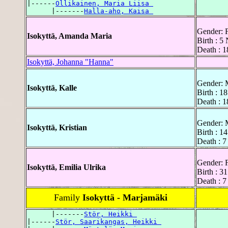
|------
Ollikainen, Maria Liisa 
      |-------
Halla-aho, Kaisa 
Gender: 
Isokyttä, Amanda Maria
Birth : 5
Death : 1
Isokyttä, Johanna "Hanna"
Gender: 
Isokyttä, Kalle
Birth : 1
Death : 1
Gender: 
Isokyttä, Kristian
Birth : 1
Death : 7
Gender: 
Isokyttä, Emilia Ulrika
Birth : 3
Death : 
Family
Isokyttä - Marjamäki
      |-------
Stör, Heikki 
|------
Stör, Saarikangas, Heikki 