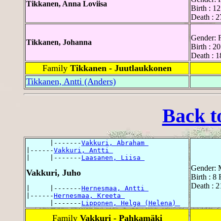
Tikkanen, Anna Loviisa
Birth : 1
Death : 2
Gender: 
Tikkanen, Johanna
Birth : 2
Death : 1
Family
Tikkanen - Juutlaukkonen
Tikkanen, Antti (Anders)
Back t
      |-------
Vakkuri, Abraham 
|------
Vakkuri, Antti 
|     |-------
Laasanen, Liisa 
Gender: 
Vakkuri, Juho
Birth : 8
Death : 2
|     |-------
Hernesmaa, Antti 
|------
Hernesmaa, Kreeta 
      |-------
Lipponen, Helga (Helena) 
Family
Vakkuri - Pahkamäki