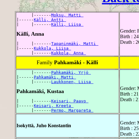
      |-------
Moksu, Matti 
|------
Källi, Antti 
|     |-------
Källi, Liisa 
Gender: 
Källi, Anna
Birth : 2
Death : 
|     |-------
Tapaninmäki, Matti 
|------
Kukkola, Liisa 
      |-------
Kukkola, Anna 
Family
Pahkamäki - Källi
      |-------
Pahkamäki, Yrjö 
|------
Pahkamäki, Matti 
|     |-------
Laukkonen, Liisa 
Gender: 
Pahkamäki, Kustaa
Birth : 2
Death : 2
|     |-------
Keisari, Paavo 
|------
Keisari, Kreeta 
      |-------
Permo, Margareta 
Gender: 
Isokyttä, Juho Konstantin
Birth : 2
Death : 2