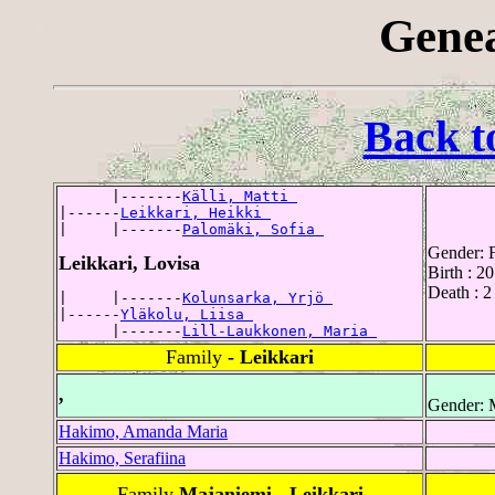
Genea
Back t
      |-------
Källi, Matti 
|------
Leikkari, Heikki 
|     |-------
Palomäki, Sofia 
Gender: 
Leikkari, Lovisa
Birth : 2
Death : 2
|     |-------
Kolunsarka, Yrjö 
|------
Yläkolu, Liisa 
      |-------
Lill-Laukkonen, Maria 
Family
- Leikkari
,
Gender: 
Hakimo, Amanda Maria
Hakimo, Serafiina
Family
Majaniemi - Leikkari