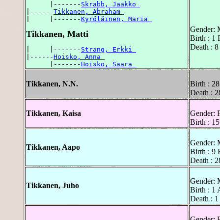
      |-------
Skrabb, Jaakko 
|------
Tikkanen, Abraham 
|     |-------
Kyröläinen, Maria 
Gender: 
Tikkanen, Matti
Birth : 1
Death : 8
|     |-------
Strang, Erkki 
|------
Hoisko, Anna 
      |-------
Hoisko, Saara 
Tikkanen, N.N.
Birth : 2
Death : 2
Tikkanen, Kaisa
Gender: 
Birth : 1
Gender: 
Tikkanen, Aapo
Birth : 9
Death : 2
Gender: 
Tikkanen, Juho
Birth : 1 
Death : 1
Gender: 