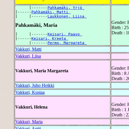
      |-------
Pahkamäki, Yrjö 
|------
Pahkamäki, Matti 
|     |-------
Laukkonen, Liisa 
Gender: 
Pahkamäki, Maria
Birth : 2
Death : 
|     |-------
Keisari, Paavo 
|------
Keisari, Kreeta 
      |-------
Permo, Margareta 
Vakkuri, Matti
Vakkuri, Liisa
Gender: 
Vakkuri, Maria Margareta
Birth : 8
Death : 2
Vakkuri, Juho Heikki
Vakkuri, Kustaa
Gender: 
Vakkuri, Helena
Birth : 1
Death : 2
Vakkuri, Maria
Vakkuri, Antti