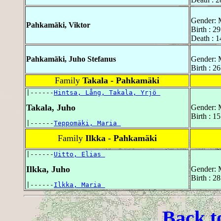
Gender: 
Pahkamäki, Viktor
Birth : 2
Death : 1
Pahkamäki, Juho Stefanus
Gender: 
Birth : 2
Family
Takala - Pahkamäki
|------
Hintsa, Lång, Takala, Yrjö 
Takala, Juho
Gender: 
Birth : 1
|------
Teppomäki, Maria 
Family
Ilkka - Pahkamäki
|------
Uitto, Elias 
Ilkka, Juho
Gender: 
Birth : 2
|------
Ilkka, Maria 
Back t