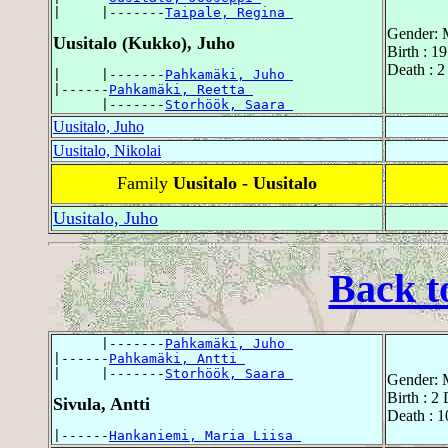
|     |-------
Taipale, Regina 
Gender: 
Uusitalo (Kukko), Juho
Birth : 1
Death : 2
|     |-------
Pahkamäki, Juho 
|------
Pahkamäki, Reetta 
      |-------
Storhöök, Saara 
Uusitalo, Juho
Uusitalo, Nikolai
Family
Uusitalo - Uusitalo
Uusitalo, Juho
Back t
      |-------
Pahkamäki, Juho 
|------
Pahkamäki, Antti 
|     |-------
Storhöök, Saara 
Gender: 
Birth : 2
Sivula, Antti
Death : 1
|------
Hankaniemi, Maria Liisa 