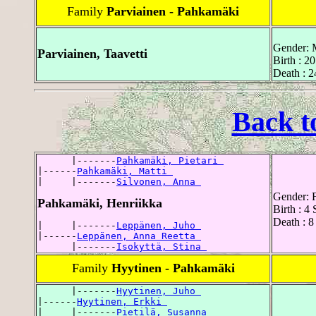
Family
Parviainen - Pahkamäki
Gender: 
Parviainen, Taavetti
Birth : 2
Death : 2
Back t
      |-------
Pahkamäki, Pietari 
|------
Pahkamäki, Matti 
|     |-------
Silvonen, Anna 
Gender: 
Pahkamäki, Henriikka
Birth : 4
Death : 8
|     |-------
Leppänen, Juho 
|------
Leppänen, Anna Reetta 
      |-------
Isokyttä, Stina 
Family
Hyytinen - Pahkamäki
      |-------
Hyytinen, Juho 
|------
Hyytinen, Erkki 
|     |-------
Pietilä, Susanna 