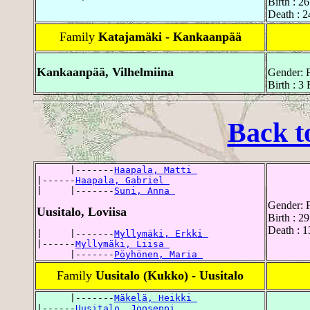
Birth : 2
Death : 2
Family
Katajamäki - Kankaanpää
Kankaanpää, Vilhelmiina
Gender: 
Birth : 3
Back t
      |-------
Haapala, Matti 
|------
Haapala, Gabriel 
|     |-------
Suni, Anna 
Gender: 
Uusitalo, Loviisa
Birth : 2
Death : 
|     |-------
Myllymäki, Erkki 
|------
Myllymäki, Liisa 
      |-------
Pöyhönen, Maria 
Family
Uusitalo (Kukko) - Uusitalo
      |-------
Mäkelä, Heikki 
|------
Uusitalo, Jooseppi 