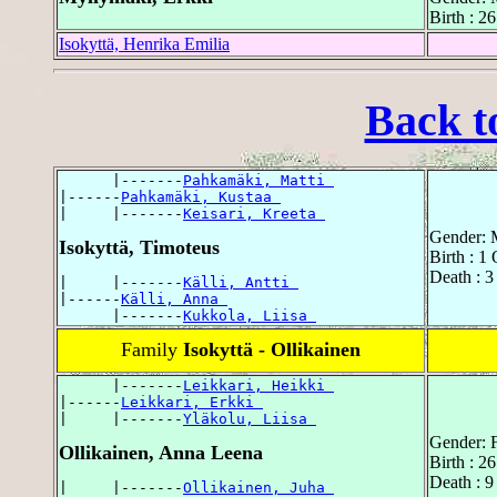
Birth : 2
Isokyttä, Henrika Emilia
Back t
      |-------
Pahkamäki, Matti 
|------
Pahkamäki, Kustaa 
|     |-------
Keisari, Kreeta 
Gender: 
Isokyttä, Timoteus
Birth : 1
Death : 3
|     |-------
Källi, Antti 
|------
Källi, Anna 
      |-------
Kukkola, Liisa 
Family
Isokyttä - Ollikainen
      |-------
Leikkari, Heikki 
|------
Leikkari, Erkki 
|     |-------
Yläkolu, Liisa 
Gender: 
Ollikainen, Anna Leena
Birth : 2
Death : 
|     |-------
Ollikainen, Juha 