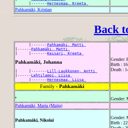
      |-------
Hernesmaa, Kreeta 
Pahkamäki, Kristian
Back t
      |-------
Pahkamäki, Matti 
|------
Pahkamäki, Matti 
|     |-------
Keisari, Kreeta 
Gender: 
Pahkamäki, Johanna
Birth : 1
Death : 
|     |-------
Lill-Laukkonen, Antti 
|------
Lehtilampi, Liisa 
      |-------
Hernesmaa, Liisa 
Family
- Pahkamäki
,
Gender: 
Pahkamäki, Maria (Maija)
Gender: 
Pahkamäki, Nikolai
Birth : 2
Death : 