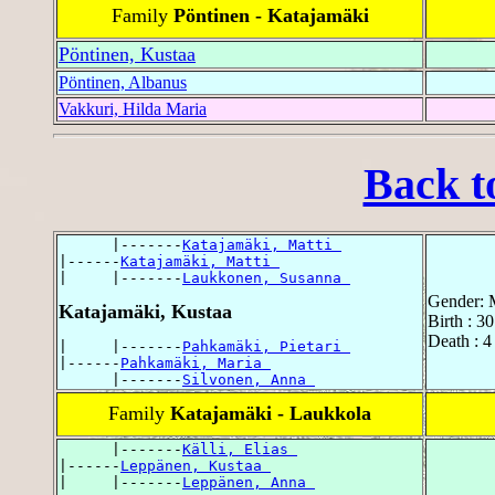
Family
Pöntinen - Katajamäki
Pöntinen, Kustaa
Pöntinen, Albanus
Vakkuri, Hilda Maria
Back t
      |-------
Katajamäki, Matti 
|------
Katajamäki, Matti 
|     |-------
Laukkonen, Susanna 
Gender: 
Katajamäki, Kustaa
Birth : 3
Death : 4
|     |-------
Pahkamäki, Pietari 
|------
Pahkamäki, Maria 
      |-------
Silvonen, Anna 
Family
Katajamäki - Laukkola
      |-------
Källi, Elias 
|------
Leppänen, Kustaa 
|     |-------
Leppänen, Anna 