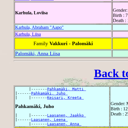
Gender:
Karhula, Loviisa
Birth : 
Death :
Karhula, Abraham "Aapo"
Karhula, Liisa
Family
Vakkuri - Palomäki
Palomäki, Anna Liisa
Back t
      |-------
Pahkamäki, Matti 
|------
Pahkamäki, Juho 
|     |-------
Keisari, Kreeta 
Gender: 
Pahkamäki, Juho
Birth : 1
Death : 
|     |-------
Laasanen, Jaakko 
|------
Laasanen, Leena 
      |-------
Laasanen, Anna 