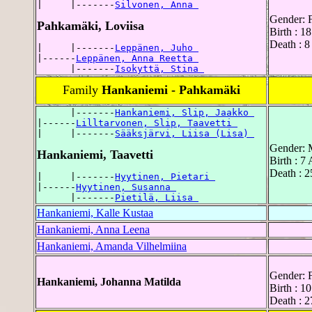
|     |-------
Silvonen, Anna 
Gender: 
Pahkamäki, Loviisa
Birth : 1
Death : 8
|     |-------
Leppänen, Juho 
|------
Leppänen, Anna Reetta 
      |-------
Isokyttä, Stina 
Family
Hankaniemi - Pahkamäki
      |-------
Hankaniemi, Slip, Jaakko 
|------
Lilltarvonen, Slip, Taavetti 
|     |-------
Sääksjärvi, Liisa (Lisa) 
Gender: 
Hankaniemi, Taavetti
Birth : 7
Death : 2
|     |-------
Hyytinen, Pietari 
|------
Hyytinen, Susanna 
      |-------
Pietilä, Liisa 
Hankaniemi, Kalle Kustaa
Hankaniemi, Anna Leena
Hankaniemi, Amanda Vilhelmiina
Gender: 
Hankaniemi, Johanna Matilda
Birth : 1
Death : 2