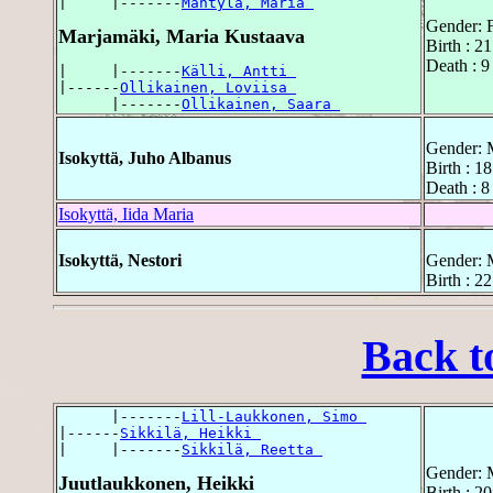
|     |-------
Mäntylä, Maria 
Gender: 
Marjamäki, Maria Kustaava
Birth : 2
Death : 9
|     |-------
Källi, Antti 
|------
Ollikainen, Loviisa 
      |-------
Ollikainen, Saara 
Gender: 
Isokyttä, Juho Albanus
Birth : 1
Death : 8
Isokyttä, Iida Maria
Isokyttä, Nestori
Gender: 
Birth : 2
Back t
      |-------
Lill-Laukkonen, Simo 
|------
Sikkilä, Heikki 
|     |-------
Sikkilä, Reetta 
Gender: 
Juutlaukkonen, Heikki
Birth : 2