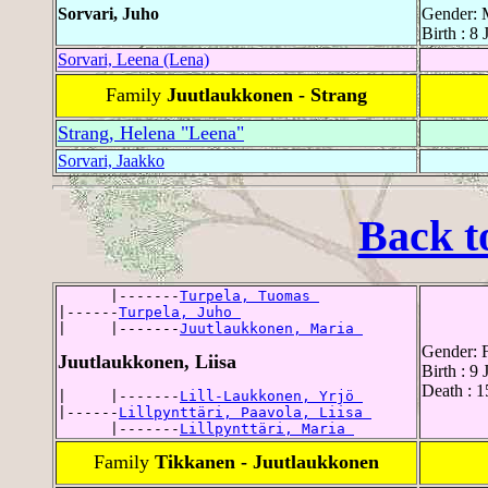
Sorvari, Juho
Gender: 
Birth : 8
Sorvari, Leena (Lena)
Family
Juutlaukkonen - Strang
Strang, Helena "Leena"
Sorvari, Jaakko
Back t
      |-------
Turpela, Tuomas 
|------
Turpela, Juho 
|     |-------
Juutlaukkonen, Maria 
Gender: 
Juutlaukkonen, Liisa
Birth : 9 
Death : 1
|     |-------
Lill-Laukkonen, Yrjö 
|------
Lillpynttäri, Paavola, Liisa 
      |-------
Lillpynttäri, Maria 
Family
Tikkanen - Juutlaukkonen