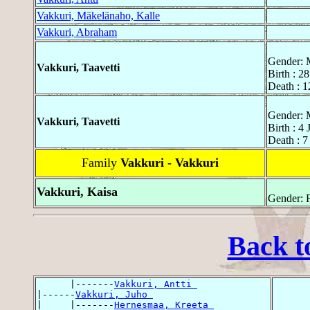
Vakkuri, Mäkelänaho, Kalle
Vakkuri, Abraham
Gender: 
Vakkuri, Taavetti
Birth : 2
Death : 1
Gender: 
Vakkuri, Taavetti
Birth : 4
Death : 7
Family
Vakkuri - Vakkuri
Vakkuri, Kaisa
Gender: 
Back t
      |-------
Vakkuri, Antti 
|------
Vakkuri, Juho 
|     |-------
Hernesmaa, Kreeta 