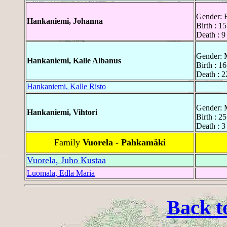
Gender: 
Hankaniemi, Johanna
Birth : 1
Death : 9
Gender: 
Hankaniemi, Kalle Albanus
Birth : 1
Death : 2
Hankaniemi, Kalle Risto
Gender: 
Hankaniemi, Vihtori
Birth : 2
Death : 3
Family
Vuorela - Pahkamäki
Vuorela, Juho Kustaa
Luomala, Edla Maria
Back t