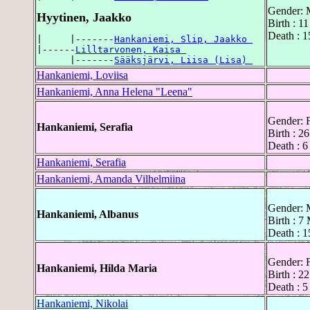
Gender: 
Hyytinen, Jaakko
Birth : 1
Death : 1
|     |-------
Hankaniemi, Slip, Jaakko 
|------
Lilltarvonen, Kaisa 
      |-------
Sääksjärvi, Liisa (Lisa) 
Hankaniemi, Loviisa
Hankaniemi, Anna Helena "Leena"
Gender: 
Hankaniemi, Serafia
Birth : 2
Death : 6
Hankaniemi, Serafia
Hankaniemi, Amanda Vilhelmiina
Gender: 
Hankaniemi, Albanus
Birth : 7
Death : 
Gender: 
Hankaniemi, Hilda Maria
Birth : 2
Death : 5
Hankaniemi, Nikolai