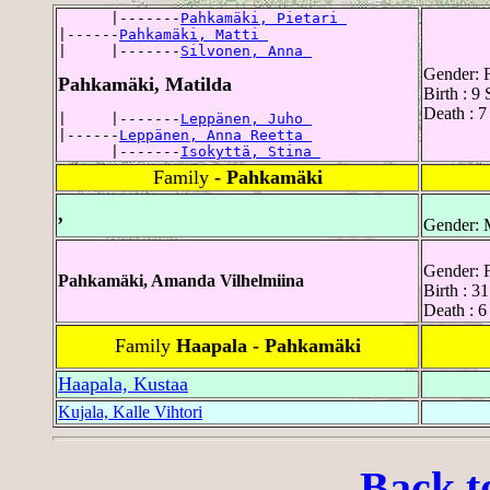
      |-------
Pahkamäki, Pietari 
|------
Pahkamäki, Matti 
|     |-------
Silvonen, Anna 
Gender: 
Pahkamäki, Matilda
Birth : 9
Death : 7
|     |-------
Leppänen, Juho 
|------
Leppänen, Anna Reetta 
      |-------
Isokyttä, Stina 
Family
- Pahkamäki
,
Gender: 
Gender: 
Pahkamäki, Amanda Vilhelmiina
Birth : 3
Death : 6
Family
Haapala - Pahkamäki
Haapala, Kustaa
Kujala, Kalle Vihtori
Back t