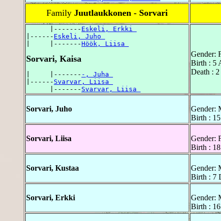
Family
Juutlaukkonen - Sorvari
      |-------
Eskeli, Erkki 
|------
Eskeli, Juho 
|     |-------
Höök, Liisa 
Gender: 
Sorvari, Kaisa
Birth : 5 
Death : 2
|     |-------
-, Juha 
|------
Svarvar, Liisa 
      |-------
Svarvar, Liisa 
Sorvari, Juho
Gender: 
Birth : 1
Sorvari, Liisa
Gender: 
Birth : 
Sorvari, Kustaa
Gender: 
Birth : 
Sorvari, Erkki
Gender: 
Birth : 1