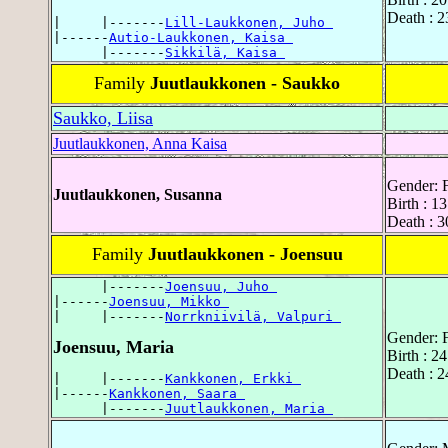
Death : 2
|     |-------
Lill-Laukkonen, Juho 
|------
Autio-Laukkonen, Kaisa 
      |-------
Sikkilä, Kaisa 
Family
Juutlaukkonen - Saukko
Saukko, Liisa
Juutlaukkonen, Anna Kaisa
Gender: 
Juutlaukkonen, Susanna
Birth : 1
Death : 3
Family
Juutlaukkonen - Joensuu
      |-------
Joensuu, Juho 
|------
Joensuu, Mikko 
|     |-------
Norrkniivilä, Valpuri 
Gender: 
Joensuu, Maria
Birth : 2
Death : 2
|     |-------
Kankkonen, Erkki 
|------
Kankkonen, Saara 
      |-------
Juutlaukkonen, Maria 