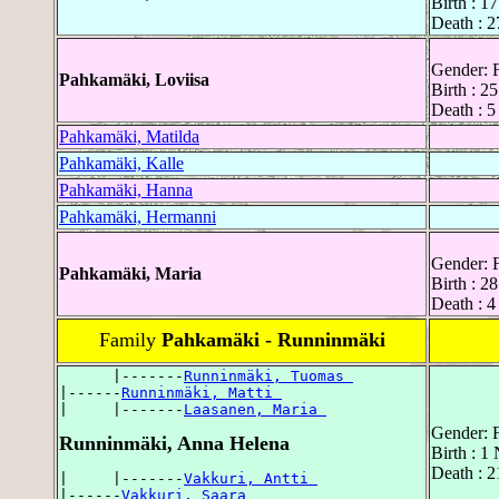
Birth : 1
Death : 2
Gender: 
Pahkamäki, Loviisa
Birth : 2
Death : 5
Pahkamäki, Matilda
Pahkamäki, Kalle
Pahkamäki, Hanna
Pahkamäki, Hermanni
Gender: 
Pahkamäki, Maria
Birth : 2
Death : 4
Family
Pahkamäki - Runninmäki
      |-------
Runninmäki, Tuomas 
|------
Runninmäki, Matti 
|     |-------
Laasanen, Maria 
Gender: 
Runninmäki, Anna Helena
Birth : 1
Death : 2
|     |-------
Vakkuri, Antti 
|------
Vakkuri, Saara 