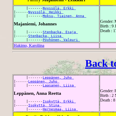
      |-------
Nyyssölä, Erkki 
|------
Nyyssölä, Heikki 
|     |-------
Moksu, Tiainen, Anna 
Gender: 
Majaniemi, Johannes
Birth : 9
Death : 
|     |-------
Stenbacka, Esaja 
|------
Stenbacka, Liisa 
      |-------
Pöyhönen, Valpuri 
Hakimo, Karoliina
Back t
      |-------
Leppänen, Juho 
|------
Leppänen, Juho 
|     |-------
Laasanen, Liisa 
Gender: 
Leppänen, Anna Reetta
Birth : 2
Death : 8
|     |-------
Isokyttä, Erkki 
|------
Isokyttä, Stina 
      |-------
Hernesmaa, Liisa 