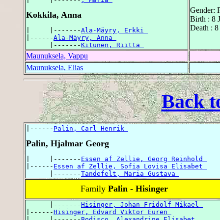
Gender: 
Kokkila, Anna
Birth : 8
Death : 8
|     |-------
Ala-Mäyry, Erkki 
|------
Ala-Mäyry, Anna 
      |-------
Kitunen, Riitta 
Maunuksela, Vappu
Maunuksela, Elias
Back t
|------
Palin, Carl Henrik 
Palin, Hjalmar Georg
|     |-------
Essen af Zellie, Georg Reinhold 
|------
Essen af Zellie, Sofia Lovisa Elisabet 
      |-------
Tandefelt, Maria Gustava 
Family
Palin - Hisinger
      |-------
Hisinger, Johan Fridolf Mikael 
|------
Hisinger, Edvard Viktor Euren 
|     |-------
Bodisco, Alexandrine Elisabet 