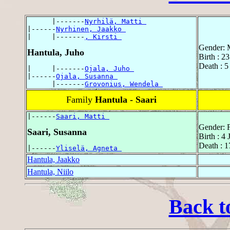
      |-------
Nyrhilä, Matti 
|------
Nyrhinen, Jaakko 
|     |-------
, Kirsti 
Gender: 
Hantula, Juho
Birth : 2
Death : 5
|     |-------
Ojala, Juho 
|------
Ojala, Susanna 
      |-------
Grovonius, Wendela 
Family
Hantula - Saari
|------
Saari, Matti 
Gender: 
Saari, Susanna
Birth : 4
Death : 
|------
Yliselä, Agneta 
Hantula, Jaakko
Hantula, Niilo
Back t