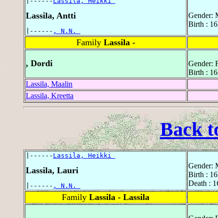
|------
Lassila, Heikki 
Lassila, Antti
Gender: 
Birth : 16
|------
, N.N. 
Family
Lassila -
, Dordi
Gender: 
Birth : 1
Lassila, Maalin
Lassila, Kreetta
Back t
|------
Lassila, Heikki 
Gender: 
Lassila, Lauri
Birth : 16
Death : 1
|------
, N.N. 
Family
Lassila - Lassila