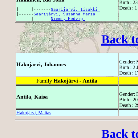
Birth : 2
Death : 
|     |-------
Saarijärvi, Iisakki 
|------
Saarijärvi, Susanna Maria 
      |-------
Niemi, Hedvig 
Back t
Gender: 
Hakojärvi, Johannes
Birth : 2
Death : 
Family
Hakojärvi - Antila
Gender: 
Antila, Kaisa
Birth : 
Death : 2
Hakojärvi, Matias
Back t