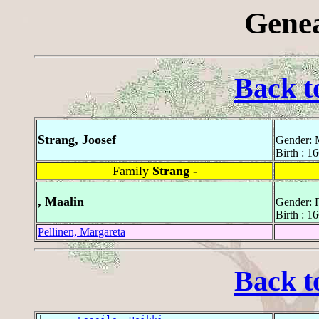
Genea
Back t
Strang, Joosef
Gender: 
Birth : 1
Family
Strang -
, Maalin
Gender: 
Birth : 1
Pellinen, Margareta
Back t