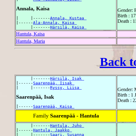
Annala, Kaisa
Gender: 
Birth : 1
|     |-------
Annala, Kustaa 
Death : 1
|------
Ala-Annala, Kaisa 
      |-------
Härsilä, Kaisa 
Hantula, Kaisa
Hantula, Maria
Back t
      |-------
Härsilä, Isak 
|------
Saarenpää, Iisak 
|     |-------
Ryssy, Liisa 
Gender: 
Birth : 1
Saarenpää, Isak
Death : 2
|------
Saarenpää, Kaisa 
Family
Saarenpää - Hantula
      |-------
Hantula, Juho 
|------
Hantula, Jaakko 
|     |-------
Saari, Susanna 