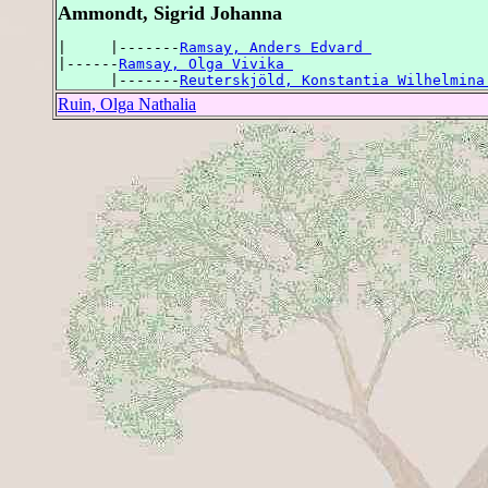
Ammondt, Sigrid Johanna
|     |-------
Ramsay, Anders Edvard 
|------
Ramsay, Olga Vivika 
      |-------
Reuterskjöld, Konstantia Wilhelmina
Ruin, Olga Nathalia