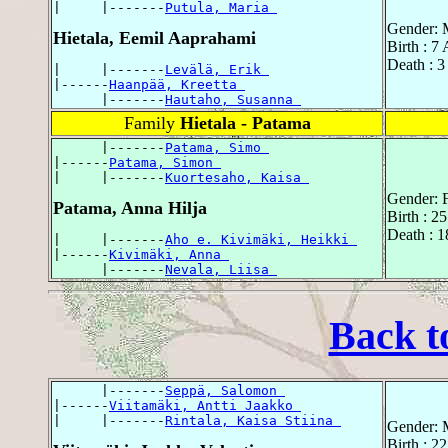
|     |-------
Putula, Maria 
Gender: 
Hietala, Eemil Aaprahami
Birth : 7
Death : 3
|     |-------
Levälä, Erik 
|------
Haanpää, Kreetta 
      |-------
Hautaho, Susanna 
Family
Hietala - Patama
      |-------
Patama, Simo 
|------
Patama, Simon 
|     |-------
Kuortesaho, Kaisa 
Gender: 
Patama, Anna Hilja
Birth : 2
Death : 
|     |-------
Aho e. Kivimäki, Heikki 
|------
Kivimäki, Anna 
      |-------
Nevala, Liisa 
Back t
      |-------
Seppä, Salomon 
|------
Viitamäki, Antti Jaakko 
|     |-------
Rintala, Kaisa Stiina 
Gender: 
Birth : 2