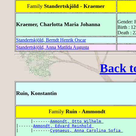
Family
Standertskjöld - Kraemer
Gender: 
Kraemer, Charlotta Maria Johanna
Birth : 1
Death : 
Standertskjöld, Berndt Henrik Oscar
Standertskjöld, Anna Matilda Augusta
Back t
Ruin, Konstantin
Family
Ruin - Ammondt
      |-------
Ammondt, Otto Wilhelm 
|------
Ammondt, Edvard Reinhold 
|     |-------
Cygnaeus, Anna Carolina Sofia 