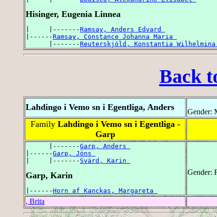
Hisinger, Eugenia Linnea
|     |-------
Ramsay, Anders Edvard 
|------
Ramsay, Constance Johanna Maria 
      |-------
Reuterskjöld, Konstantia Wilhelmina
Back t
Lahdingo i Vemo sn i Egentliga, Anders
Gender: 
Family
Lahdingo i Vemo sn i Egentliga -
Garp
      |-------
Garp, Anders 
|------
Garp, Jöns 
|     |-------
Svärd, Karin 
Gender: 
Garp, Karin
|------
Horn af Kanckas, Margareta 
, Brita