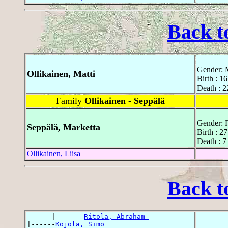
Back t
Gender: 
Ollikainen, Matti
Birth : 1
Death : 2
Family
Ollikainen - Seppälä
Gender: 
Seppälä, Marketta
Birth : 2
Death : 7
Ollikainen, Liisa
Back t
      |-------
Ritola, Abraham 
|------
Kojola, Simo 