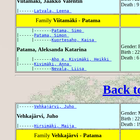
Viitamäki, Jaakko Valentin
Death : 9
|------
Latvala, Leena 
Family
Viitamäki - Patama
      |-------
Patama, Simo 
|------
Patama, Simon 
|     |-------
Kuortesaho, Kaisa 
Gender: 
Patama, Aleksanda Katarina
Birth : 2
Death : 6
|     |-------
Aho e. Kivimäki, Heikki 
|------
Kivimäki, Anna 
      |-------
Nevala, Liisa 
Back t
|------
Vehkajärvi, Juho 
Gender: 
Vehkajärvi, Juho
Birth : 2
Death : 1
|------
Hirsimäki, Maija 
Family
Vehkajärvi - Patama