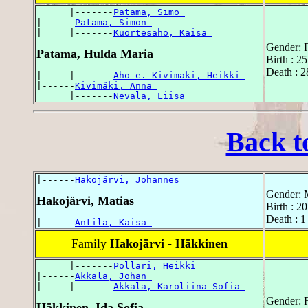
      |-------
Patama, Simo 
|------
Patama, Simon 
|     |-------
Kuortesaho, Kaisa 
Gender: 
Patama, Hulda Maria
Birth : 2
Death : 2
|     |-------
Aho e. Kivimäki, Heikki 
|------
Kivimäki, Anna 
      |-------
Nevala, Liisa 
Back t
|------
Hakojärvi, Johannes 
Gender: 
Hakojärvi, Matias
Birth : 2
Death : 1
|------
Antila, Kaisa 
Family
Hakojärvi - Häkkinen
      |-------
Pollari, Heikki 
|------
Akkala, Johan 
|     |-------
Akkala, Karoliina Sofia 
Gender: 
Häkkinen, Ida Sofia