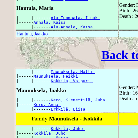
Gender: 
Hantula, Maria
Birth : 
Death : 
|     |-------
Ala-Tuomaala, Iisak 
|------
Annala, Kaisa 
      |-------
Ala-Annala, Kaisa 
Hantula, Jaakko
Back t
      |-------
Maunuksela, Matti 
|------
Maunuksela, Heikki 
|     |-------
Kokkila, Valpuri 
Gender: 
Maunuksela, Jaakko
Birth : 1
Death : 5
|     |-------
Kero, Klemettilä, Juha 
|------
Kero, Anna 
      |-------
Erkkilä, Liisa 
Family
Maunuksela - Kokkila
      |-------
Kokkila, Juho 
|------
Kokkila, Juho 
|     |-------
, Maria 