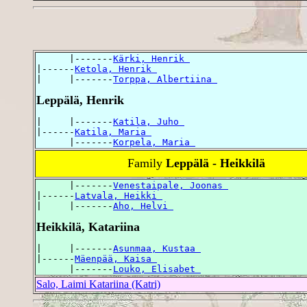
      |-------
Kärki, Henrik 
|------
Ketola, Henrik 
|     |-------
Torppa, Albertiina 
Leppälä, Henrik
|     |-------
Katila, Juho 
|------
Katila, Maria 
      |-------
Korpela, Maria 
Family
Leppälä - Heikkilä
      |-------
Venestaipale, Joonas 
|------
Latvala, Heikki 
|     |-------
Aho, Helvi 
Heikkilä, Katariina
|     |-------
Asunmaa, Kustaa 
|------
Mäenpää, Kaisa 
      |-------
Louko, Elisabet 
Salo, Laimi Katariina (Katri)