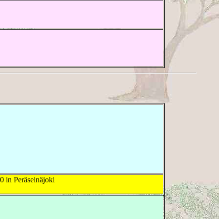
 in Peräseinäjoki