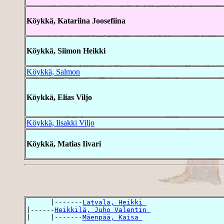
Köykkä, Katariina Joosefiina
Köykkä, Siimon Heikki
Köykkä, Salmon
Köykkä, Elias Viljo
Köykkä, Iisakki Viljo
Köykkä, Matias Iivari
      |-------
Latvala, Heikki 
|------
Heikkilä, Juho Valentin 
|     |-------
Mäenpää, Kaisa 