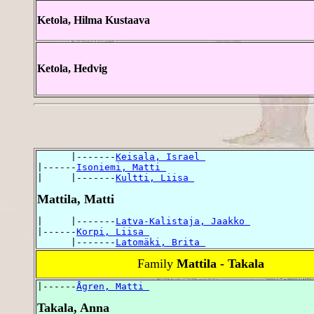
Ketola, Hilma Kustaava
Ketola, Hedvig
      |-------
Keisala, Israel 
|------
Isoniemi, Matti 
|     |-------
Kultti, Liisa 
Mattila, Matti
|     |-------
Latva-Kalistaja, Jaakko 
|------
Korpi, Liisa 
      |-------
Latomäki, Brita 
Family
Mattila - Takala
|------
Ågren, Matti 
Takala, Anna