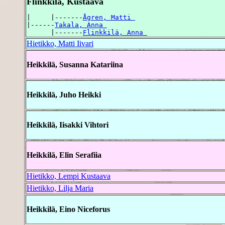
Flinkkilä, Kustaava
|     |-------
Ågren, Matti 
|------
Takala, Anna 
      |-------
Flinkkilä, Anna 
Hietikko, Matti Iivari
Heikkilä, Susanna Katariina
Heikkilä, Juho Heikki
Heikkilä, Iisakki Vihtori
Heikkilä, Elin Serafiia
Hietikko, Lempi Kustaava
Hietikko, Lilja Maria
Heikkilä, Eino Niceforus