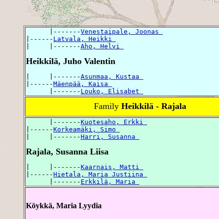
      |-------
Venestaipale, Joonas 
|------
Latvala, Heikki 
|     |-------
Aho, Helvi 
Heikkilä, Juho Valentin
|     |-------
Asunmaa, Kustaa 
|------
Mäenpää, Kaisa 
      |-------
Louko, Elisabet 
Family
Heikkilä - Rajala
      |-------
Kuotesaho, Erkki 
|------
Korkeamäki, Simo 
|     |-------
Harri, Susanna 
Rajala, Susanna Liisa
|     |-------
Kaarnais, Matti 
|------
Hietala, Maria Justiina 
      |-------
Erkkilä, Maria 
Köykkä, Maria Lyydia