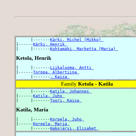
      |-------
Kärki, Michel (Mikko) 
|------
Kärki, Henrik 
|     |-------
Kohtamäki, Marketta (Maria) 
Ketola, Henrik
|     |-------
Liikaluoma, Antti 
|------
Torppa, Albertiina 
      |-------
, Kaisa 
Family
Ketola - Katila
      |-------
Katila, Johannes 
|------
Katila, Juho 
|     |-------
Tuuri, Kaisa 
Katila, Maria
|     |-------
Korpela, Juho 
|------
Korpela, Maria 
      |-------
Hakojärvi, Elisabet 