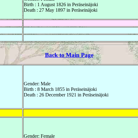
Birth : 1 August 1826 in Peräseinäjoki
Death : 27 May 1897 in Peräseinäjoki
Back to Main Page
Gender: Male
Birth : 8 March 1855 in Peräseinäjoki
Death : 26 December 1921 in Peräseinäjoki
Gender: Female