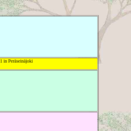
 in Peräseinäjoki