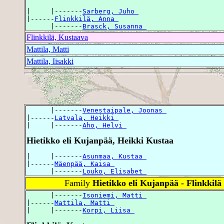
|     |-------
Sarberg, Juho 
|------
Flinkkilä, Anna 
      |-------
Brasck, Susanna 
Flinkkilä, Kustaava
Mattila, Matti
Mattila, Iisakki
      |-------
Venestaipale, Joonas 
|------
Latvala, Heikki 
|     |-------
Aho, Helvi 
Hietikko eli Kujanpää, Heikki Kustaa
|     |-------
Asunmaa, Kustaa 
|------
Mäenpää, Kaisa 
      |-------
Louko, Elisabet 
Family
Hietikko eli Kujanpää - Flinkkilä
      |-------
Isoniemi, Matti 
|------
Mattila, Matti 
|     |-------
Korpi, Liisa 