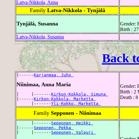
Latva-Nikkola, Anna
Family
Latva-Nikkola - Tynjälä
Tynjälä, Susanna
Gender: 
Birth : 2
Latva-Nikkola, Susanna
Back t
|------
Karjanmaa, Juho 
Niinimaa, Anna Maria
Gender: 
Birth : 2
|     |-------
Kirkon-Kokkola, Simuna 
Death : 8
|------
Kirkon-Kokkola, Marketta 
      |-------
Yli-Kokko, Marketta 
Family
Sepponen - Niinimaa
      |-------
Sepponen, Heikki 
|------
Sepponen, Pekka 
|     |-------
Sepponen, Valpuri 
Gender: 