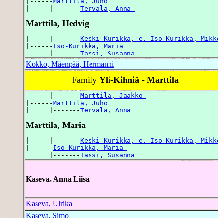
|------
Marttila, Juho 
|     |-------
Tervala, Anna 
Marttila, Hedvig
|     |-------
Keski-Kurikka, e. Iso-Kurikka, Mikk
|------
Iso-Kurikka, Maria 
      |-------
Tassi, Susanna 
Kokko, Mäenpää, Hermanni
Family
Yli-Kihniä - Marttila
      |-------
Marttila, Jaakko 
|------
Marttila, Juho 
|     |-------
Tervala, Anna 
Marttila, Maria
|     |-------
Keski-Kurikka, e. Iso-Kurikka, Mikk
|------
Iso-Kurikka, Maria 
      |-------
Tassi, Susanna 
Kaseva, Anna Liisa
Kaseva, Ulrika
Kaseva, Simo