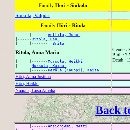
Family
Höri - Siukola
Siukola, Valpuri
Family
Höri - Ritola
      |-------
Anttila, Juho 
|------
Ritola, Esa 
|     |-------
, Brita 
Gender: 
Ritola, Anna Maria
Birth : 7
Death : 1
|     |-------
Mursula, Heikki 
|------
Mursula, Kaisa 
      |-------
Perälä (Kauppi), Kaisa 
Höri, Anna Justiina
Höri, Heikki
Naapila, Liisa Amalia
Back t
      |-------
Ansioniemi, Matti 