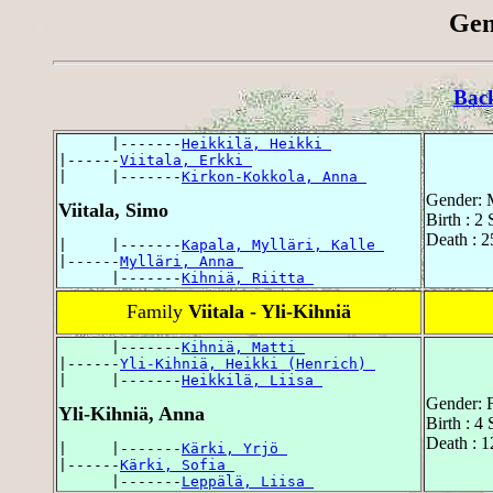
Gen
Bac
      |-------
Heikkilä, Heikki 
|------
Viitala, Erkki 
|     |-------
Kirkon-Kokkola, Anna 
Gender: 
Viitala, Simo
Birth : 2
Death : 2
|     |-------
Kapala, Mylläri, Kalle 
|------
Mylläri, Anna 
      |-------
Kihniä, Riitta 
Family
Viitala - Yli-Kihniä
      |-------
Kihniä, Matti 
|------
Yli-Kihniä, Heikki (Henrich) 
|     |-------
Heikkilä, Liisa 
Gender: 
Yli-Kihniä, Anna
Birth : 4
Death : 1
|     |-------
Kärki, Yrjö 
|------
Kärki, Sofia 
      |-------
Leppälä, Liisa 