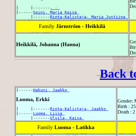
Bir
De
|     |-------
, - 
|------
Soini, Maria Kaisa 
      |-------
Rinta-Kalistaja, Maria Justiina 
Family
Järnström - Heikkilä
Ge
Heikkilä, Johanna (Hanna)
Bir
Dea
Back t
|------
Hakuni, Jaakko 
Luoma, Erkki
Gender: 
Birth : 2
|     |-------
Rinta-Kalistaja, Jaakko 
Death : 
|------
Luoma, Liisa 
      |-------
Ulvila, Kaisa 
Family
Luoma - Latikka