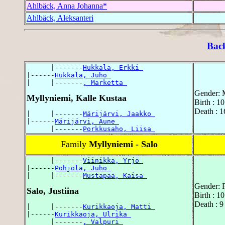
Ahlbäck, Anna Johanna*
Ahlbäck, Aleksanteri
Bac
      |-------
Hukkala, Erkki 
|------
Hukkala, Juho 
|     |-------
, Marketta 
Gender: 
Myllyniemi, Kalle Kustaa
Birth : 1
Death : 1
|     |-------
Märijärvi, Jaakko 
|------
Märijärvi, Aune 
      |-------
Porkkusaho, Liisa 
Family
Myllyniemi - Salo
      |-------
Viinikka, Yrjö 
|------
Pohjola, Juho 
|     |-------
Mustapää, Kaisa 
Gender: 
Salo, Justiina
Birth : 1
Death : 9
|     |-------
Kurikkaoja, Matti 
|------
Kurikkaoja, Ulrika 
      |-------
, Valpuri 