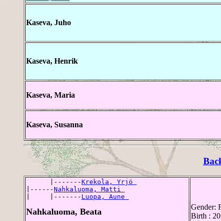
Kaseva, Juho
Kaseva, Henrik
Kaseva, Maria
Kaseva, Susanna
Bac
      |-------
Krekola, Yrjö 
|------
Nahkaluoma, Matti 
|     |-------
Luopa, Aune 
Gender: 
Nahkaluoma, Beata
Birth : 2