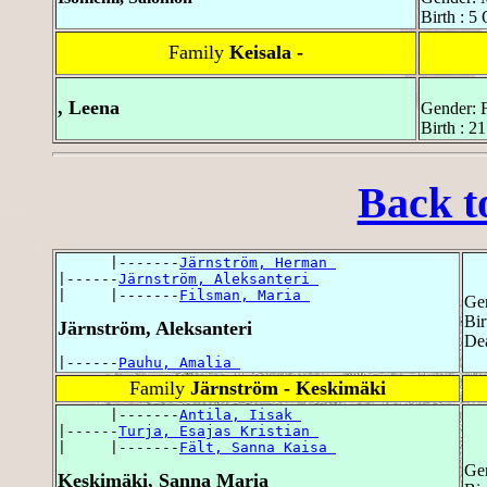
Birth : 5
Family
Keisala -
, Leena
Gender: 
Birth : 21
Back t
      |-------
Järnström, Herman 
|------
Järnström, Aleksanteri 
|     |-------
Filsman, Maria 
Ge
Bir
Järnström, Aleksanteri
De
|------
Pauhu, Amalia 
Family
Järnström - Keskimäki
      |-------
Antila, Iisak 
|------
Turja, Esajas Kristian 
|     |-------
Fält, Sanna Kaisa 
Ge
Keskimäki, Sanna Maria