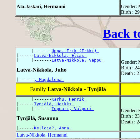
Ala-Jaskari, Hermanni
Gender: 
Birth : 
Back t
      |-------
Uppa, Erik (Erkki) 
|------
Latva-Nikkola, Elias 
|     |-------
Latva-Nikkola, Vappu 
Gender: 
Birth : 2
Latva-Nikkola, Juho
Death : 2
|------
, Magdalena 
Family
Latva-Nikkola - Tynjälä
      |-------
Karhu, Henrik 
|------
Tynjälä, Heikki 
|     |-------
Toppari, Valpuri 
Gender: 
Birth : 2
Tynjälä, Susanna
Death : 2
|------
Kelloja?, Anna 
Latva-Nikkola, Hermanni