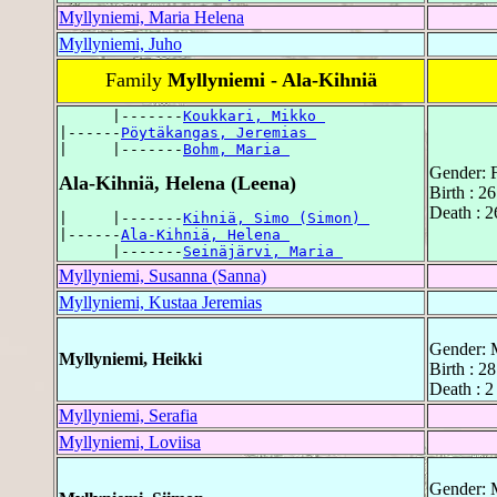
Myllyniemi, Maria Helena
Myllyniemi, Juho
Family
Myllyniemi - Ala-Kihniä
      |-------
Koukkari, Mikko 
|------
Pöytäkangas, Jeremias 
|     |-------
Bohm, Maria 
Gender: 
Ala-Kihniä, Helena (Leena)
Birth : 2
Death : 2
|     |-------
Kihniä, Simo (Simon) 
|------
Ala-Kihniä, Helena 
      |-------
Seinäjärvi, Maria 
Myllyniemi, Susanna (Sanna)
Myllyniemi, Kustaa Jeremias
Gender: 
Myllyniemi, Heikki
Birth : 2
Death : 
Myllyniemi, Serafia
Myllyniemi, Loviisa
Gender: 