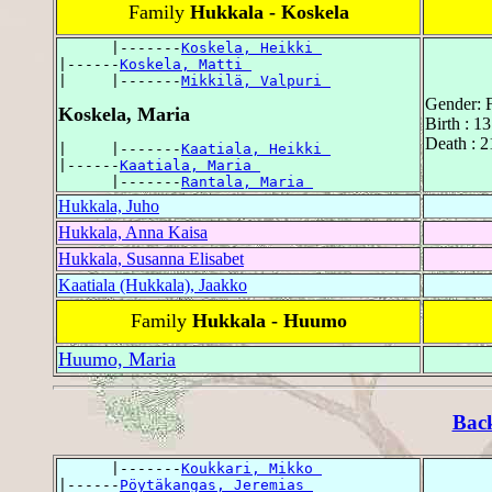
Family
Hukkala - Koskela
      |-------
Koskela, Heikki 
|------
Koskela, Matti 
|     |-------
Mikkilä, Valpuri 
Gender: 
Koskela, Maria
Birth : 1
Death : 
|     |-------
Kaatiala, Heikki 
|------
Kaatiala, Maria 
      |-------
Rantala, Maria 
Hukkala, Juho
Hukkala, Anna Kaisa
Hukkala, Susanna Elisabet
Kaatiala (Hukkala), Jaakko
Family
Hukkala - Huumo
Huumo, Maria
Bac
      |-------
Koukkari, Mikko 
|------
Pöytäkangas, Jeremias 