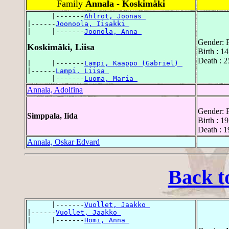
Family
Annala - Koskimäki
      |-------
Ahlrot, Joonas 
|------
Joonoola, Iisakki 
|     |-------
Joonola, Anna 
Gender: 
Koskimäki, Liisa
Birth : 14
Death : 2
|     |-------
Lampi, Kaappo (Gabriel) 
|------
Lampi, Liisa 
      |-------
Luoma, Maria 
Annala, Adolfina
Gender: 
Simppala, Iida
Birth : 1
Death : 1
Annala, Oskar Edvard
Back t
      |-------
Vuollet, Jaakko 
|------
Vuollet, Jaakko 
|     |-------
Homi, Anna 