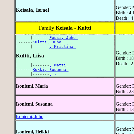
Gender: 
Keisala, Israel
Birth : 4
Death : 4
Family
Keisala - Kultti
      |-------
Fossi, Juho 
|------
Kultti, Juho 
|     |-------
, Kristina 
Gender: 
Kultti, Liisa
Birth : 1
Death : 2
|     |-------
, Matti 
|------
Kokki, Susanna 
      |-------
, - 
Isoniemi, Maria
Gender: 
Birth : 2
Isoniemi, Susanna
Gender: 
Birth : 1
Isoniemi, Juho
Gender: 
Isoniemi, Heikki