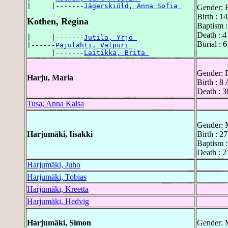
|     |-------
Jägerskiöld, Anna Sofia 
Gender: 
Birth : 1
Kothen, Regina
Baptism 
Death : 4
|     |-------
Jutila, Yrjö 
Burial : 
|------
Pajulahti, Valpuri 
      |-------
Laitikka, Brita 
Gender: 
Harju, Maria
Birth : 8
Death : 
Tusa, Anna Kaisa
Gender: 
Harjumäki, Iisakki
Birth : 
Baptism 
Death : 2
Harjumäki, Juho
Harjumäki, Tobias
Harjumäki, Kreetta
Harjumäki, Hedvig
Harjumäki, Simon
Gender: 