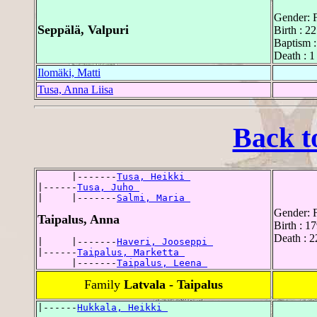
Gender: 
Seppälä, Valpuri
Birth : 2
Baptism :
Death : 1
Ilomäki, Matti
Tusa, Anna Liisa
Back t
      |-------
Tusa, Heikki 
|------
Tusa, Juho 
|     |-------
Salmi, Maria 
Gender: 
Taipalus, Anna
Birth : 1
Death : 
|     |-------
Haveri, Jooseppi 
|------
Taipalus, Marketta 
      |-------
Taipalus, Leena 
Family
Latvala - Taipalus
|------
Hukkala, Heikki 