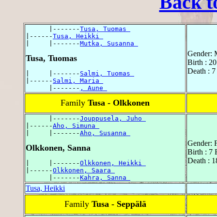
Back t
      |-------
Tusa, Tuomas 
|------
Tusa, Heikki 
|     |-------
Mutka, Susanna 
Gender: 
Tusa, Tuomas
Birth : 
Death : 7
|     |-------
Salmi, Tuomas 
|------
Salmi, Maria 
      |-------
, Aune 
Family
Tusa - Olkkonen
      |-------
Jouppusela, Juho 
|------
Aho, Simuna 
|     |-------
Aho, Susanna 
Gender: 
Olkkonen, Sanna
Birth : 7
Death : 1
|     |-------
Olkkonen, Heikki 
|------
Olkkonen, Saara 
      |-------
Kahra, Sanna 
Tusa, Heikki
Family
Tusa - Seppälä