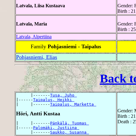
Latvala, Liisa Kustaava
Gender: 
Birth : 2
Latvala, Maria
Gender: 
Birth : 
Latvala, Alpertiina
Family
Pohjasniemi - Taipalus
Pohjasniemi, Elias
Back t
      |-------
Tusa, Juho 
|------
Taipalus, Heikki 
|     |-------
Taipalus, Marketta 
Gender: 
Höri, Antti Kustaa
Birth : 2
Death : 
|     |-------
Pänkälä, Tuomas 
|------
Palomäki, Justiina 
      |-------
Saukko, Susanna 