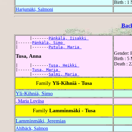
Birth : 1
Harjumäki, Salmoni
Bac
      |-------
Pänkälä, Iisakki 
|------
Pänkälä, Simo 
|     |-------
Putula, Maria 
Gender: 
Tusa, Anna
Birth : 5
Death : 
|     |-------
Tusa, Heikki 
|------
Tusa, Maria 
      |-------
Salmi, Maria 
Family
Yli-Kihniä - Tusa
Yli-Kihniä, Simo
, Maria Loviisa
Family
Lamminmäki - Tusa
Lamminmäki, Jeremias
Ahlbäck, Salmon