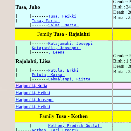
Gender: 
Tusa, Juho
Birth : 2
Death : 
|     |-------
Tusa, Heikki 
Burial : 
|------
Tusa, Maria 
      |-------
Salmi, Maria 
Family
Tusa - Rajalahti
      |-------
Katajamäki, Joseppi 
|------
Katajamäki, Jooseppi 
|     |-------
, Leena 
Gender: 
Rajalahti, Liisa
Birth : 1
Death : 2
|     |-------
Putula, Erkki 
Burial : 
|------
Putula, Kaisa 
      |-------
Lehmälampi, Riitta 
Harjumäki, Sofia
Harjumäki, Heikki
Harjumäki, Jooseppi
Harjumäki, Heikki
Family
Tusa - Kothen
      |-------
Kothen, Fredrik Gustaf 
|------
Kothen, Carl Fredrik 