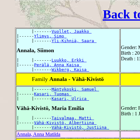
Back t
      |-------
Vuollet, Jaakko 
|------
Ylimys, Simo 
|     |-------
Yli-Kihniä, Saara 
Gender: 
Annala, Siimon
Birth : 2
Death : 1
|     |-------
Luukko, Erkki 
|------
Perälä, Anna Kaisa 
      |-------
Wikberg, Kaisa 
Family
Annala - Vähä-Kivistö
      |-------
Mäntykoski, Samuel 
|------
Kasari, Tuomas 
|     |-------
Kasari, Ulrica 
Vähä-Kivistö, Maria Emilia
Gender: 
Birth : 1 
|     |-------
Taivalmaa, Matti 
|------
Vähä-Kivistö, Albertiina 
      |-------
Vähä-Kivistö, Justiina 
Annala, Anna Matilda