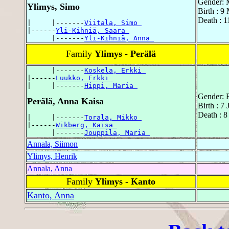
Gender: 
Ylimys, Simo
Birth : 9
Death : 1
|     |-------
Viitala, Simo 
|------
Yli-Kihniä, Saara 
      |-------
Yli-Kihniä, Anna 
Family
Ylimys - Perälä
      |-------
Koskela, Erkki 
|------
Luukko, Erkki 
|     |-------
Hippi, Maria 
Gender: 
Perälä, Anna Kaisa
Birth : 7
Death : 8
|     |-------
Torala, Mikko 
|------
Wikberg, Kaisa 
      |-------
Jouppila, Maria 
Annala, Siimon
Ylimys, Henrik
Annala, Anna
Family
Ylimys - Kanto
Kanto, Anna