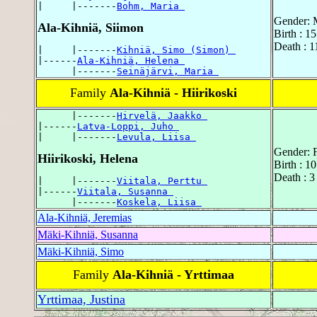
|     |-------
Bohm, Maria 
Gender: 
Ala-Kihniä, Siimon
Birth : 1
Death : 1
|     |-------
Kihniä, Simo (Simon) 
|------
Ala-Kihniä, Helena 
      |-------
Seinäjärvi, Maria 
Family
Ala-Kihniä - Hiirikoski
      |-------
Hirvelä, Jaakko 
|------
Latva-Loppi, Juho 
|     |-------
Levula, Liisa 
Gender: 
Hiirikoski, Helena
Birth : 1
Death : 3
|     |-------
Viitala, Perttu 
|------
Viitala, Susanna 
      |-------
Koskela, Liisa 
Ala-Kihniä, Jeremias
Mäki-Kihniä, Susanna
Mäki-Kihniä, Simo
Family
Ala-Kihniä - Yrttimaa
Yrttimaa, Justina