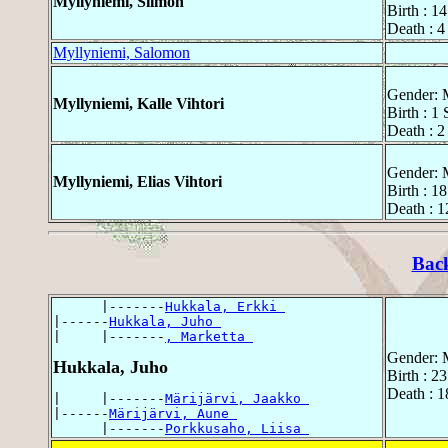
Myllyniemi, Siimon
Birth : 1
Death : 
Myllyniemi, Salomon
Gender: 
Myllyniemi, Kalle Vihtori
Birth : 1
Death : 
Gender: 
Myllyniemi, Elias Vihtori
Birth : 1
Death : 
Bac
      |-------
Hukkala, Erkki 
|------
Hukkala, Juho 
|     |-------
, Marketta 
Gender: 
Hukkala, Juho
Birth : 
Death : 1
|     |-------
Märijärvi, Jaakko 
|------
Märijärvi, Aune 
      |-------
Porkkusaho, Liisa 