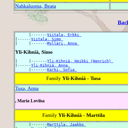
Nahkaluoma, Beata
Bac
      |-------
Viitala, Erkki 
|------
Viitala, Simo 
|     |-------
Mylläri, Anna 
Yli-Kihniä, Simo
|     |-------
Yli-Kihniä, Heikki (Henrich) 
|------
Yli-Kihniä, Anna 
      |-------
Kärki, Sofia 
Family
Yli-Kihniä - Tusa
Tusa, Anna
, Maria Loviisa
Family
Yli-Kihniä - Marttila
      |-------
Marttila, Jaakko 