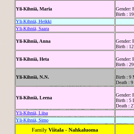
Yli-Kihniä, Maria
Gender: 
Birth : 1
Yli-Kihniä, Heikki
Yli-Kihniä, Saara
Yli-Kihniä, Anna
Gender: 
Birth : 1
Yli-Kihniä, Heta
Gender: 
Birth : 2
Yli-Kihniä, N.N.
Birth : 9
Death : 
Gender: 
Yli-Kihniä, Leena
Birth : 5
Death : 2
Yli-Kihniä, Liisa
Yli-Kihniä, Simo
Family
Viitala - Nahkaluoma