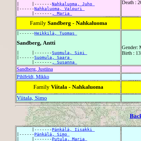
Death : 2
|     |-------
Nahkaluoma, Juho 
|------
Nahkaluoma, Valpuri 
      |-------
, Maria 
Family
Sandberg - Nahkaluoma
|------
Heikkilä, Tuomas 
Sandberg, Antti
Gender: 
|     |-------
Suomula, Sipi 
Birth : 1
|------
Suomula, Saara 
      |-------
, Susanna 
Sandberg, Justiina
Pihlfeldt, Mikko
Family
Viitala - Nahkaluoma
Viitala, Simo
Bac
      |-------
Pänkälä, Iisakki 
|------
Pänkälä, Simo 
|     |-------
Putula, Maria 