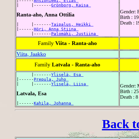
|------
Ansioniemi, Elias 
|     |-------
Grönborg, Kaisa 
Gender: 
Ranta-aho, Anna Ottilia
Birth : 
Death : 1
|     |-------
Taipalus, Heikki 
|------
Höri, Anna Stiina 
      |-------
Palomäki, Justiina 
Family
Viita - Ranta-aho
Viita, Jaakko
Family
Latvala - Ranta-aho
      |-------
Yliselä, Esa 
|------
Prepula, Juho 
|     |-------
Yliselä, Liisa 
Gender: 
Birth : 2
Latvala, Esa
Death : 8
|------
Kahila, Johanna 
Back t