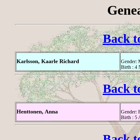
Genea
Back t
Karlsson, Kaarle Richard
Gender: 
Birth : 
Back t
Henttonen, Anna
Gender: 
Birth : 5
Back t