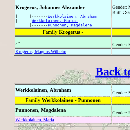
Krogerus, Johannes Alexander
Gender: 
Birth : S
|     |-------
Werkkolainen, Abraham 
|------
Werkkolainen, Maria 
      |-------
Punnonen, Magdalena 
Family
Krogerus -
, -
Gender: 
Krogerus, Magnus Wilhelm
Back t
Werkkolainen, Abraham
Gender: 
Family
Werkkolainen - Punnonen
Punnonen, Magdalena
Gender: 
Werkkolainen, Maria