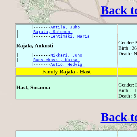
Back t
      |-------
Antila, Juho 
|------
Rajala, Salomon 
|     |-------
Lehtimäki, Maria 
Gender: 
Rajala, Aukusti
Birth : 2
Death : 
|     |-------
Nikkari, Juho 
|------
Ruostekoski, Kaisa 
      |-------
Autio, Hedvig 
Family
Rajala - Hast
Gender: 
Hast, Susanna
Birth : 
Death : 
Back t