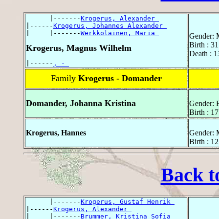
      |-------
Krogerus, Alexander 
|------
Krogerus, Johannes Alexander 
|     |-------
Werkkolainen, Maria 
Gender: 
Birth : 3
Krogerus, Magnus Wilhelm
Death : 
|------
, - 
Family
Krogerus - Domander
Domander, Johanna Kristina
Gender: 
Birth : 
Krogerus, Hannes
Gender: 
Birth : 1
Back t
      |-------
Krogerus, Gustaf Henrik 
|------
Krogerus, Alexander 
|     |-------
Brummer, Kristina Sofia 