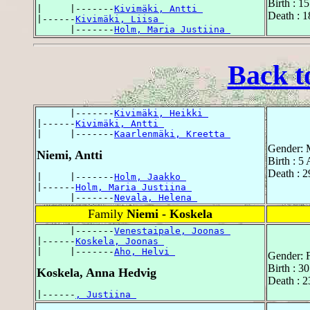
Birth : 1
|     |-------
Kivimäki, Antti 
Death : 
|------
Kivimäki, Liisa 
      |-------
Holm, Maria Justiina 
Back t
      |-------
Kivimäki, Heikki 
|------
Kivimäki, Antti 
|     |-------
Kaarlenmäki, Kreetta 
Gender: 
Niemi, Antti
Birth : 5
Death : 
|     |-------
Holm, Jaakko 
|------
Holm, Maria Justiina 
      |-------
Nevala, Helena 
Family
Niemi - Koskela
      |-------
Venestaipale, Joonas 
|------
Koskela, Joonas 
|     |-------
Aho, Helvi 
Gender: 
Birth : 3
Koskela, Anna Hedvig
Death : 2
|------
, Justiina 