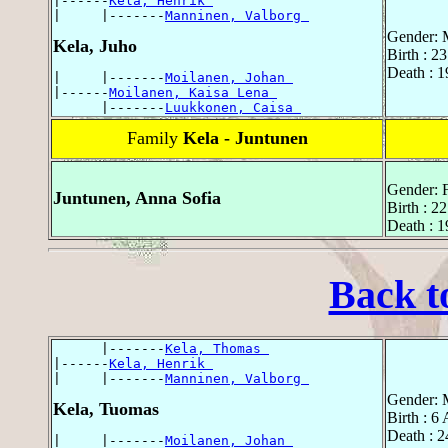
|------
Kela, Henrik 
|     |-------
Manninen, Valborg 
Gender: 
Kela, Juho
Birth : 
Death : 
|     |-------
Moilanen, Johan 
|------
Moilanen, Kaisa Lena 
      |-------
Luukkonen, Caisa 
Family
Kela - Juntunen
Gender: 
Juntunen, Anna Sofia
Birth : 
Death : 
Back t
      |-------
Kela, Thomas 
|------
Kela, Henrik 
|     |-------
Manninen, Valborg 
Gender: 
Kela, Tuomas
Birth : 6
Death : 2
|     |-------
Moilanen, Johan 