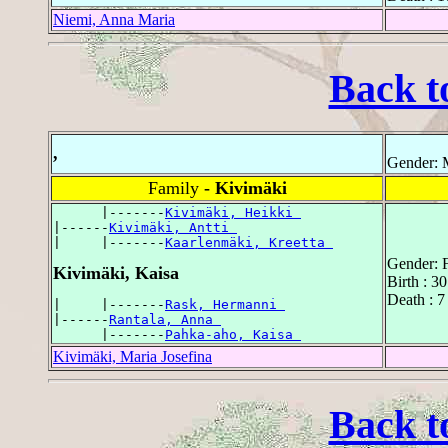
Niemi, Anna Maria
Back t
,
Gender: 
Family
- Kivimäki
      |-------
Kivimäki, Heikki 
|------
Kivimäki, Antti 
|     |-------
Kaarlenmäki, Kreetta 
Gender: 
Kivimäki, Kaisa
Birth : 3
Death : 7
|     |-------
Rask, Hermanni 
|------
Rantala, Anna 
      |-------
Pahka-aho, Kaisa 
Kivimäki, Maria Josefina
Back t