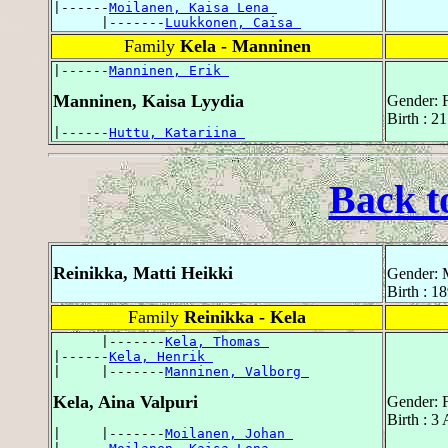
|------
Moilanen, Kaisa Lena 
      |-------
Luukkonen, Caisa 
Family
Kela - Manninen
|------
Manninen, Erik 
Manninen, Kaisa Lyydia
Gender: 
Birth : 
|------
Huttu, Katariina 
Back t
Reinikka, Matti Heikki
Gender: 
Birth : 1
Family
Reinikka - Kela
      |-------
Kela, Thomas 
|------
Kela, Henrik 
|     |-------
Manninen, Valborg 
Kela, Aina Valpuri
Gender: 
Birth : 3
|     |-------
Moilanen, Johan 