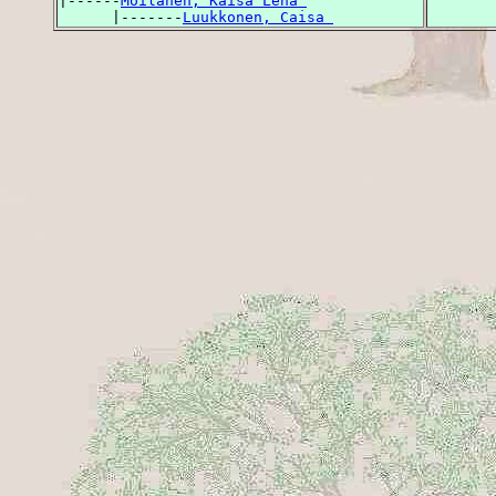
|------
Moilanen, Kaisa Lena 
      |-------
Luukkonen, Caisa 