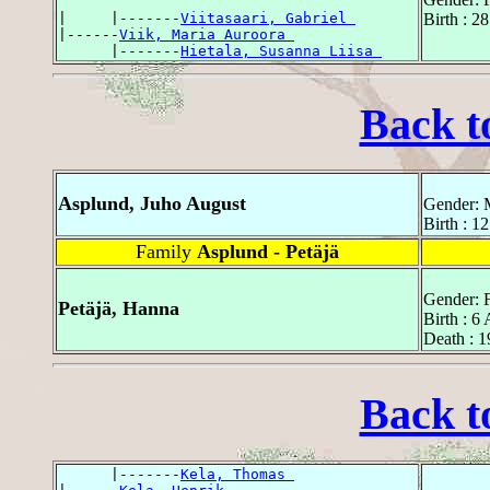
|     |-------
Viitasaari, Gabriel 
Birth : 2
|------
Viik, Maria Auroora 
      |-------
Hietala, Susanna Liisa 
Back t
Asplund, Juho August
Gender: 
Birth : 1
Family
Asplund - Petäjä
Gender: 
Petäjä, Hanna
Birth : 6
Death : 1
Back t
      |-------
Kela, Thomas 