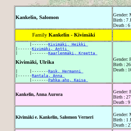
Gender: 
Kankelin, Salomon
Birth : 7
Death : 6
Family
Kankelin - Kivimäki
      |-------
Kivimäki, Heikki 
|------
Kivimäki, Antti 
|     |-------
Kaarlenmäki, Kreetta 
Gender: 
Kivimäki, Ulrika
Birth : 2
Death : 
|     |-------
Rask, Hermanni 
|------
Rantala, Anna 
      |-------
Pahka-aho, Kaisa 
Gender: 
Kankelin, Anna Aurora
Birth : 
Death : 9
Gender: 
Kivimäki e. Kankelin, Salomon Verneri
Birth : 1
Death : 