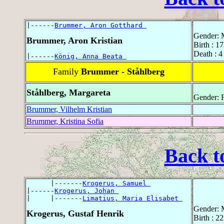
|------
Brummer, Aron Gotthard 
Gender: 
Brummer, Aron Kristian
Birth : 1
Death : 4 
|------
König, Anna Beata 
Family
Brummer - Ståhlberg
Ståhlberg, Margareta
Gender: 
Brummer, Vilhelm Kristian
Brummer, Kristina Sofia
Back t
      |-------
Krogerus, Samuel 
|------
Krogerus, Johan 
|     |-------
Limatius, Maria Elisabet 
Gender: 
Krogerus, Gustaf Henrik
Birth : 2