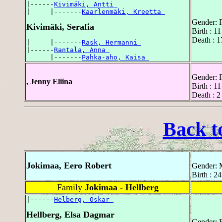
|------
Kivimäki, Antti 
|     |-------
Kaarlenmäki, Kreetta 
Gender: 
Kivimäki, Serafia
Birth : 
Death : 1
|     |-------
Rask, Hermanni 
|------
Rantala, Anna 
      |-------
Pahka-aho, Kaisa 
Gender: 
, Jenny Eliina
Birth : 1
Death : 2
Back t
Jokimaa, Eero Robert
Gender: 
Birth : 2
Family
Jokimaa - Hellberg
|------
Helberg, Oskar 
Hellberg, Elsa Dagmar
Gender: 