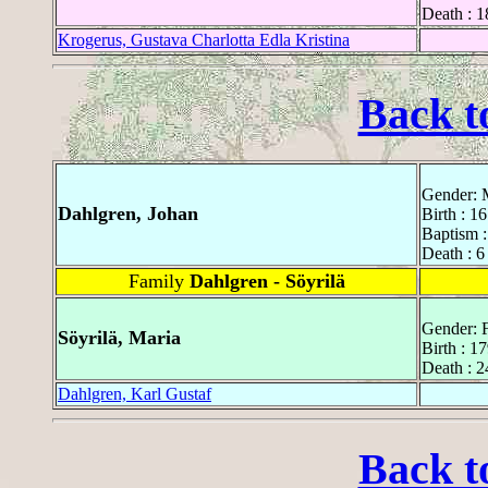
Death : 1
Krogerus, Gustava Charlotta Edla Kristina
Back t
Gender: 
Dahlgren, Johan
Birth : 1
Baptism :
Death : 6
Family
Dahlgren - Söyrilä
Gender: 
Söyrilä, Maria
Birth : 1
Death : 
Dahlgren, Karl Gustaf
Back t