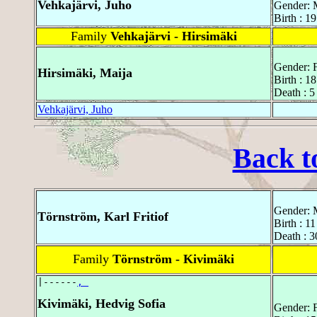
Vehkajärvi, Juho
Gender: 
Birth : 1
Family
Vehkajärvi - Hirsimäki
Gender: 
Hirsimäki, Maija
Birth : 1
Death : 
Vehkajärvi, Juho
Back t
Gender: 
Törnström, Karl Fritiof
Birth : 1
Death : 3
Family
Törnström - Kivimäki
|------
, 
Kivimäki, Hedvig Sofia
Gender: 