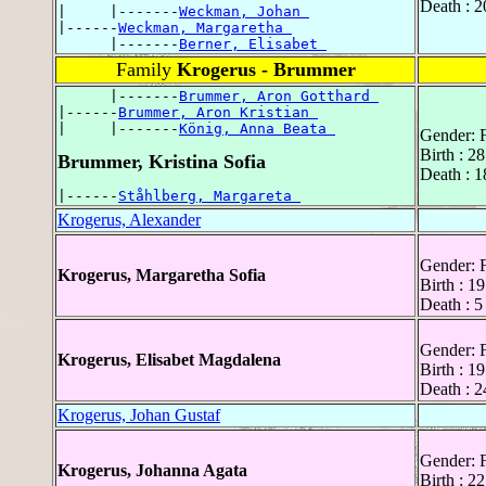
Death : 2
|     |-------
Weckman, Johan 
|------
Weckman, Margaretha 
      |-------
Berner, Elisabet 
Family
Krogerus - Brummer
      |-------
Brummer, Aron Gotthard 
|------
Brummer, Aron Kristian 
|     |-------
König, Anna Beata 
Gender: 
Birth : 2
Brummer, Kristina Sofia
Death : 1
|------
Ståhlberg, Margareta 
Krogerus, Alexander
Gender: 
Krogerus, Margaretha Sofia
Birth : 19
Death : 5
Gender: 
Krogerus, Elisabet Magdalena
Birth : 1
Death : 2
Krogerus, Johan Gustaf
Gender: 
Krogerus, Johanna Agata
Birth : 22