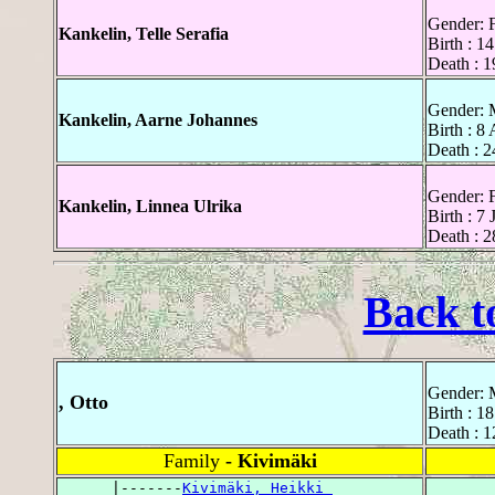
Gender: 
Kankelin, Telle Serafia
Birth : 1
Death : 
Gender: 
Kankelin, Aarne Johannes
Birth : 8
Death : 2
Gender: 
Kankelin, Linnea Ulrika
Birth : 7
Death : 2
Back t
Gender: 
, Otto
Birth : 1
Death : 
Family
- Kivimäki
      |-------
Kivimäki, Heikki 