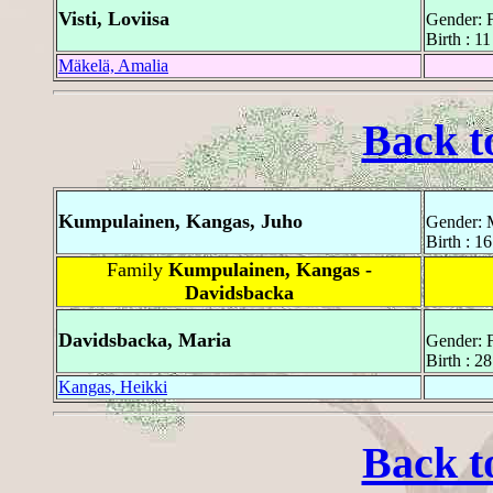
Visti, Loviisa
Gender: 
Birth : 1
Mäkelä, Amalia
Back t
Kumpulainen, Kangas, Juho
Gender: 
Birth : 1
Family
Kumpulainen, Kangas -
Davidsbacka
Davidsbacka, Maria
Gender: 
Birth : 2
Kangas, Heikki
Back t