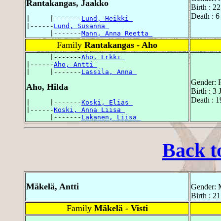
Rantakangas, Jaakko
Birth : 2
Death : 6
|     |-------
Lund, Heikki 
|------
Lund, Susanna 
      |-------
Mann, Anna Reetta 
Family
Rantakangas - Aho
      |-------
Aho, Erkki 
|------
Aho, Antti 
|     |-------
Lassila, Anna 
Gender: 
Aho, Hilda
Birth : 3
Death : 1
|     |-------
Koski, Elias 
|------
Koski, Anna Liisa 
      |-------
Lakanen, Liisa 
Back t
Mäkelä, Antti
Gender: 
Birth : 2
Family
Mäkelä - Visti