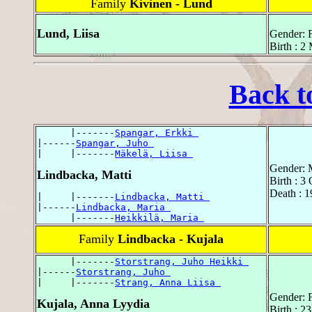
Family
Kivinen - Lund
Lund, Liisa
Gender: 
Birth : 2
Back t
      |-------
Spangar, Erkki 
|------
Spangar, Juho 
|     |-------
Mäkelä, Liisa 
Gender: 
Lindbacka, Matti
Birth : 3
Death : 1
|     |-------
Lindbacka, Matti 
|------
Lindbacka, Maria 
      |-------
Heikkilä, Maria 
Family
Lindbacka - Kujala
      |-------
Storstrang, Juho Heikki 
|------
Storstrang, Juho 
|     |-------
Strang, Anna Liisa 
Gender: 
Kujala, Anna Lyydia
Birth : 2