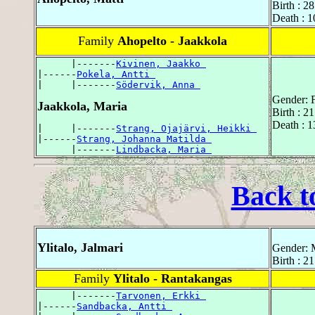
Birth : 2
Death : 
Family
Ahopelto - Jaakkola
      |-------
Kivinen, Jaakko 
|------
Pokela, Antti 
|     |-------
Södervik, Anna 
Gender: 
Jaakkola, Maria
Birth : 2
Death : 
|     |-------
Strang, Ojajärvi, Heikki 
|------
Strang, Johanna Matilda 
      |-------
Lindbacka, Maria 
Back t
Ylitalo, Jalmari
Gender: 
Birth : 2
Family
Ylitalo - Rantakangas
      |-------
Tarvonen, Erkki 
|------
Sandbacka, Antti 