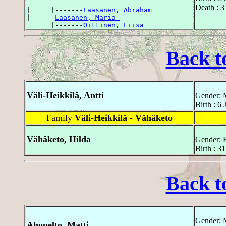
Death : 
|     |-------
Laasanen, Abraham 
|------
Laasanen, Maria 
      |-------
Oittinen, Liisa 
Back t
Väli-Heikkilä, Antti
Gender: 
Birth : 6
Family
Väli-Heikkilä - Vähäketo
Vähäketo, Hilda
Gender: 
Birth : 3
Back t
Gender: 
Ahopelto, Matti