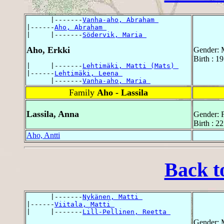
      |-------
Vanha-aho, Abraham 
|------
Aho, Abraham 
|     |-------
Södervik, Maria 
Aho, Erkki
Gender: 
Birth : 1
|     |-------
Lehtimäki, Matti (Mats) 
|------
Lehtimäki, Leena 
      |-------
Vanha-aho, Maria 
Family
Aho - Lassila
Lassila, Anna
Gender: 
Birth : 2
Aho, Antti
Back t
      |-------
Nykänen, Matti 
|------
Viitala, Matti 
|     |-------
Lill-Pellinen, Reetta 
Gender: 