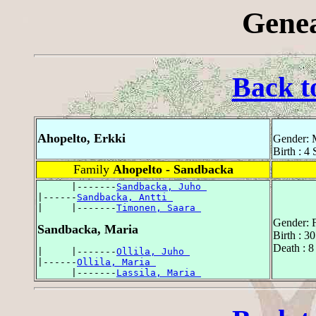
Genea
Back t
Ahopelto, Erkki
Gender: 
Birth : 4
Family
Ahopelto - Sandbacka
      |-------
Sandbacka, Juho 
|------
Sandbacka, Antti 
|     |-------
Timonen, Saara 
Gender: 
Sandbacka, Maria
Birth : 3
Death : 8
|     |-------
Ollila, Juho 
|------
Ollila, Maria 
      |-------
Lassila, Maria 