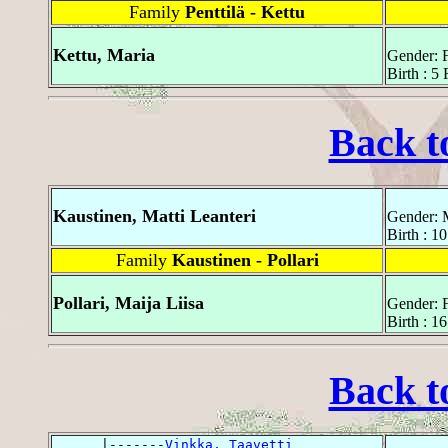
Family
Penttilä - Kettu
Kettu, Maria
Gender: 
Birth : 5
Back t
Kaustinen, Matti Leanteri
Gender: 
Birth : 1
Family
Kaustinen - Pollari
Pollari, Maija Liisa
Gender: 
Birth : 1
Back t
      |-------
Vinkka, Taavetti 