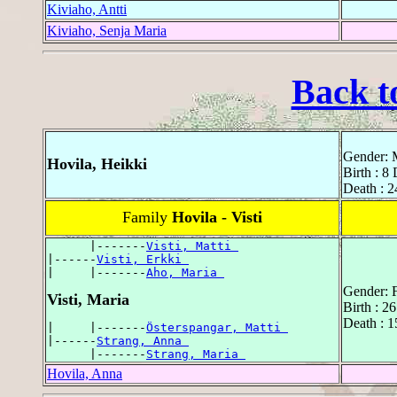
Kiviaho, Antti
Kiviaho, Senja Maria
Back t
Gender: 
Hovila, Heikki
Birth : 8
Death : 2
Family
Hovila - Visti
      |-------
Visti, Matti 
|------
Visti, Erkki 
|     |-------
Aho, Maria 
Gender: 
Visti, Maria
Birth : 2
Death : 1
|     |-------
Österspangar, Matti 
|------
Strang, Anna 
      |-------
Strang, Maria 
Hovila, Anna