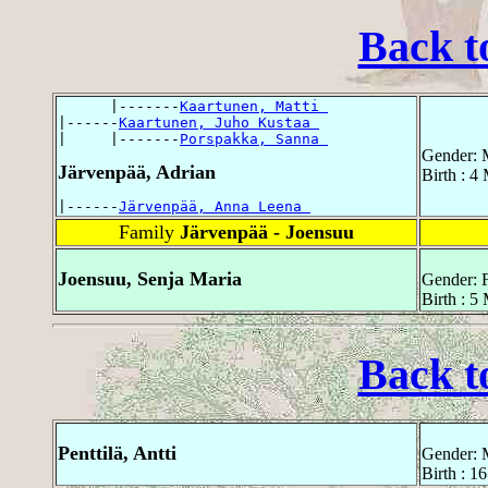
Back t
      |-------
Kaartunen, Matti 
|------
Kaartunen, Juho Kustaa 
|     |-------
Porspakka, Sanna 
Gender: 
Järvenpää, Adrian
Birth : 4
|------
Järvenpää, Anna Leena 
Family
Järvenpää - Joensuu
Joensuu, Senja Maria
Gender: 
Birth : 5
Back t
Penttilä, Antti
Gender: 
Birth : 1