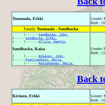
Back t
Tuomaala, Erkki
Gender: 
Birth : 1
Family
Tuomaala - Sandbacka
      |-------
Sandbacka, Juho 
|------
Sandbacka, Erkki 
|     |-------
Ollila, Reetta 
Sandbacka, Kaisa
Gender: 
Birth : 1
|     |-------
Nykänen, Juho 
|------
Pietilänketo, Maria 
      |-------
Rantakangas, Maria 
Back t
Kivinen, Erkki
Gender: 
Birth : 1