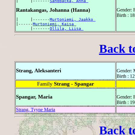
|     |-------
Sandbacka, Anna 
Rantakangas, Johanna (Hanna)
Gender: 
Birth : 1
|     |-------
Murtoniemi, Jaakko 
|------
Murtoniemi, Kaisa 
      |-------
Ollila, Liisa 
Back t
Strang, Aleksanteri
Gender: 
Birth : 1
Family
Strang - Spangar
Spangar, Maria
Gender: 
Birth : 1
Strang, Tyyne Maria
Back t