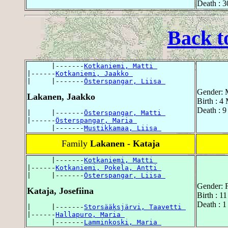
Death : 3
Back t
      |-------
Kotkaniemi, Matti 
|------
Kotkaniemi, Jaakko 
|     |-------
Österspangar, Liisa 
Gender: 
Lakanen, Jaakko
Birth : 4
Death : 9
|     |-------
Österspangar, Matti 
|------
Österspangar, Maria 
      |-------
Mustikkamaa, Liisa 
Family
Lakanen - Kataja
      |-------
Kotkaniemi, Matti 
|------
Kotkaniemi, Pokela, Antti 
|     |-------
Österspangar, Liisa 
Gender: 
Kataja, Josefiina
Birth : 1
Death : 
|     |-------
Storsääksjärvi, Taavetti 
|------
Hallapuro, Maria 
      |-------
Lamminkoski, Maria 