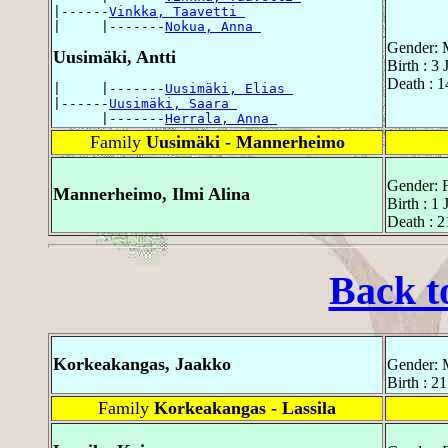
|------
Vinkka, Taavetti 
|     |-------
Nokua, Anna 
Gender: 
Uusimäki, Antti
Birth : 3
Death : 1
|     |-------
Uusimäki, Elias 
|------
Uusimäki, Saara 
      |-------
Herrala, Anna 
Family
Uusimäki - Mannerheimo
Gender: 
Mannerheimo, Ilmi Alina
Birth : 1
Death : 2
Back t
Korkeakangas, Jaakko
Gender: 
Birth : 2
Family
Korkeakangas - Lassila