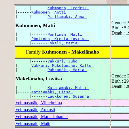
      |-------
Kuhmonen, Fredrik 
|------
Kuhmonen, Antti 
|     |-------
Pirttimäki, Anna 
Gender: 
Kuhmonen, Matti
Birth : 5
Death : 1
|     |-------
Pöntinen, Matti 
|------
Pöntinen, Kreeta Loviisa 
      |-------
Eskeli, Maria 
Family
Kuhmonen - Mäkelänaho
      |-------
Vakkuri, Juho 
|------
Vakkuri, Mäkelänaho, Kalle 
|     |-------
Pahkamäki, Maria 
Gender: 
Mäkelänaho, Loviisa
Birth : 2
Death : 2
|     |-------
Katajamäki, Matti 
|------
Katajamäki, Liisa 
      |-------
Laukkonen, Susanna 
Vehmasmäki, Vilhelmiina
Vehmasmäki, Aukusti
Vehmasmäki, Maria Johanna
Vehmasmäki, Matti