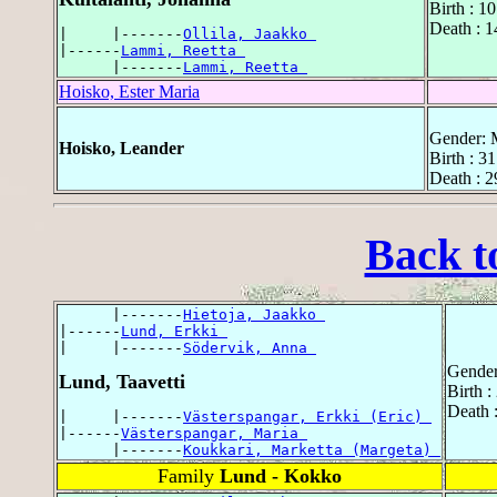
Birth : 1
Death : 1
|     |-------
Ollila, Jaakko 
|------
Lammi, Reetta 
      |-------
Lammi, Reetta 
Hoisko, Ester Maria
Gender: 
Hoisko, Leander
Birth : 3
Death : 2
Back t
      |-------
Hietoja, Jaakko 
|------
Lund, Erkki 
|     |-------
Södervik, Anna 
Gender
Lund, Taavetti
Birth 
Death 
|     |-------
Västerspangar, Erkki (Eric) 
|------
Västerspangar, Maria 
      |-------
Koukkari, Marketta (Margeta) 
Family
Lund - Kokko