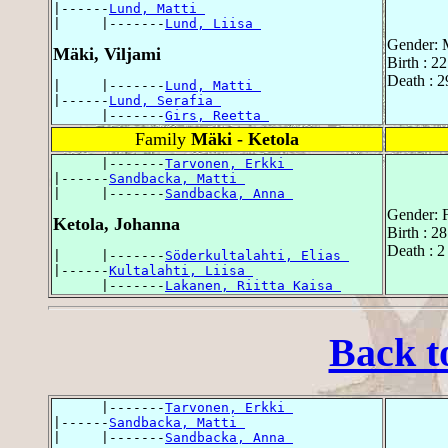
|------
Lund, Matti 
|     |-------
Lund, Liisa 
Gender: 
Mäki, Viljami
Birth : 2
Death : 2
|     |-------
Lund, Matti 
|------
Lund, Serafia 
      |-------
Girs, Reetta 
Family
Mäki - Ketola
      |-------
Tarvonen, Erkki 
|------
Sandbacka, Matti 
|     |-------
Sandbacka, Anna 
Gender: 
Ketola, Johanna
Birth : 2
Death : 
|     |-------
Söderkultalahti, Elias 
|------
Kultalahti, Liisa 
      |-------
Lakanen, Riitta Kaisa 
Back t
      |-------
Tarvonen, Erkki 
|------
Sandbacka, Matti 
|     |-------
Sandbacka, Anna 