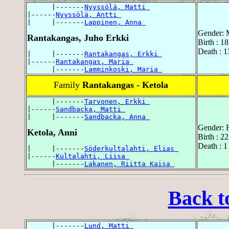
      |-------
Nyyssölä, Matti 
|------
Nyyssölä, Antti 
|     |-------
Lappinen, Anna 
Gender: 
Rantakangas, Juho Erkki
Birth : 1
Death : 1
|     |-------
Rantakangas, Erkki 
|------
Rantakangas, Maria 
      |-------
Lamminkoski, Maria 
Family
Rantakangas - Ketola
      |-------
Tarvonen, Erkki 
|------
Sandbacka, Matti 
|     |-------
Sandbacka, Anna 
Gender: 
Ketola, Anni
Birth : 2
Death : 
|     |-------
Söderkultalahti, Elias 
|------
Kultalahti, Liisa 
      |-------
Lakanen, Riitta Kaisa 
Back t
      |-------
Lund, Matti 