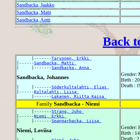
Sandbacka, Jaakko
Sandbacka, Matti
Sandbacka, Antti
Back t
      |-------
Tarvonen, Erkki 
|------
Sandbacka, Matti 
|     |-------
Sandbacka, Anna 
Gender: 
Sandbacka, Johannes
Birth : 2
Death : 1
|     |-------
Söderkultalahti, Elias 
|------
Kultalahti, Liisa 
      |-------
Lakanen, Riitta Kaisa 
Family
Sandbacka - Niemi
      |-------
Strang, Juho 
|------
Niemi, Erkki 
|     |-------
Spangarbacka, Liisa 
Gender: 
Niemi, Loviisa
Birth : 1
Death : 2