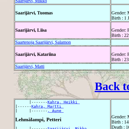
Saarijärvi, Mikko
Saarijärvi, Tuomas
Gender: 
Birth : 1
Saarijärvi, Liisa
Gender: 
Birth : 2
Saartenoja Saarijärvi, Salamon
Saarijärvi, Katariina
Gender: 
Birth : 2
Saarijärvi, Matti
Back t
      |-------
Kahra, Heikki 
|------
Kahra, Martti 
|     |-------
, Aune 
Gender: 
Lehmälampi, Petteri
Birth : 1
Death : 1
|     |-------
Saarijärvi, Mikko 