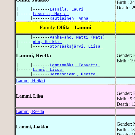
Birth : 2
Death : 
|     |-------
Lassila, Lauri 
|------
Lassila, Maria 
      |-------
Kautiainen, Anna 
Family
Ollila - Lammi
      |-------
Vanha-aho, Matti (Mats) 
|------
Aho, Heikki 
|     |-------
Storsääksjärvi, Liisa 
Lammi, Reetta
Gender: 
Birth : 1
|     |-------
Lamminmäki, Taavetti 
|------
Lammi, Liisa 
      |-------
Hernesniemi, Reetta 
Lammi, Heikki
Gender: 
Lammi, Liisa
Birth : 9
Death : 
Lammi, Reetta
Gender: 
Lammi, Jaakko
Birth : 1
Death : 1