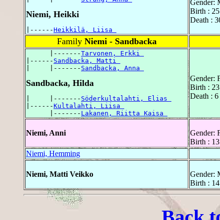
Gender: 
Birth : 2
Niemi, Heikki
Death : 3
|------
Heikkilä, Liisa 
Family
Niemi - Sandbacka
      |-------
Tarvonen, Erkki 
|------
Sandbacka, Matti 
|     |-------
Sandbacka, Anna 
Gender: 
Sandbacka, Hilda
Birth : 2
Death : 6
|     |-------
Söderkultalahti, Elias 
|------
Kultalahti, Liisa 
      |-------
Lakanen, Riitta Kaisa 
Niemi, Anni
Gender: 
Birth : 1
Niemi, Hemming
Niemi, Matti Veikko
Gender: 
Birth : 1
Back t