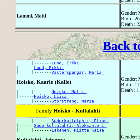
Gender: 
Lammi, Matti
Birth : 2
Death : 2
Back t
      |-------
Lund, Erkki 
|------
Lund, Erkki 
|     |-------
Västerspangar, Maria 
Gender: 
Hoisko, Kaarle (Kalle)
Birth : 1
Death : 1
|     |-------
Hoisko, Matti 
|------
Hoisko, Liisa 
      |-------
Storstrang, Maria 
Family
Hoisko - Kultalahti
      |-------
Söderkultalahti, Elias 
|------
Söderkultalahti, Aleksanteri 
|     |-------
Lakanen, Riitta Kaisa 
Gender: 
Kultalahti, Johanna