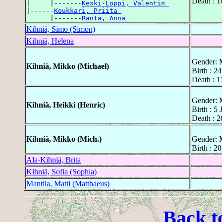
Death : 1
|     |-------
Keski-Loppi, Valentin 
|------
Koukkari, Priita 
      |-------
Ranta, Anna 
Kihniä, Simo (Simon)
Kihniä, Helena
Gender: 
Kihniä, Mikko (Michael)
Birth : 2
Death : 1
Gender: 
Kihniä, Heikki (Henric)
Birth : 5
Death : 
Kihniä, Mikko (Mich.)
Gender: 
Birth : 2
Ala-Kihniä, Brita
Kihniä, Sofia (Sophia)
Mantila, Matti (Matthaeus)
Back t