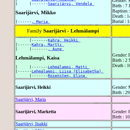
Gender: 
|     |-------
Saarijärvi, Vendela 
Birth : 7
Baptism :
Saarijärvi, Mikko
Death : 1
Burial : 
|------
, Maria 
Family
Saarijärvi - Lehmälampi
      |-------
Kahra, Heikki 
|------
Kahra, Martti 
|     |-------
, Aune 
Gender: 
Lehmälampi, Kaisa
Birth : 2
Death : 
|     |-------
Lehmälampi, Matti 
|------
Lehmälampi, Liisa (Elisabetha) 
      |-------
Rosensten, Elina 
Saarijärvi, Heikki
Gender: 
Birth : 2
Saarijärvi, Maria
Saarijärvi, Marketta
Gender: 
Birth : 1
Saarijärvi, Iisakki