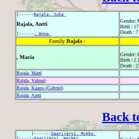
|------
Rajala, Juha 
Gender: 
Rajala, Antti
Birth : 1
Death : 7
|------
, Anna 
Family
Rajala -
Gender: 
, Maria
Birth : 2.
Death : 2
Rajala, Matti
Rajala, Valpuri
Rajala, Kaapo (Gabriel)
Rajala, Antti
Back t
      |-------
Saarijärvi, Mikko 
|------
Saarijärvi, Heikki 