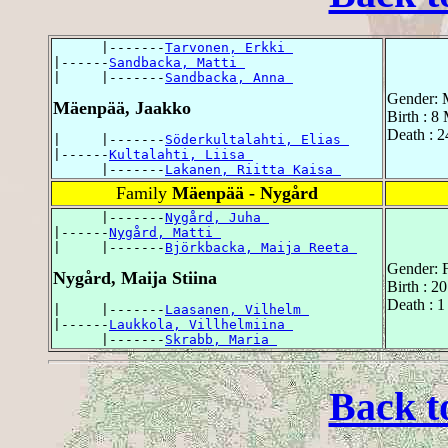
      |-------
Tarvonen, Erkki 
|------
Sandbacka, Matti 
|     |-------
Sandbacka, Anna 
Gender: 
Mäenpää, Jaakko
Birth : 8
Death : 2
|     |-------
Söderkultalahti, Elias 
|------
Kultalahti, Liisa 
      |-------
Lakanen, Riitta Kaisa 
Family
Mäenpää - Nygård
      |-------
Nygård, Juha 
|------
Nygård, Matti 
|     |-------
Björkbacka, Maija Reeta 
Gender: 
Nygård, Maija Stiina
Birth : 2
Death : 1
|     |-------
Laasanen, Vilhelm 
|------
Laukkola, Villhelmiina 
      |-------
Skrabb, Maria 
Back t