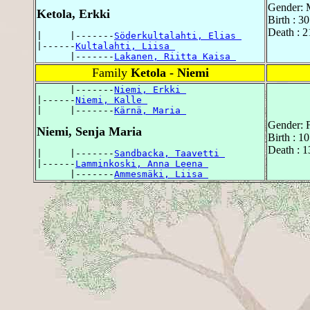
Gender: 
Ketola, Erkki
Birth : 3
Death : 2
|     |-------
Söderkultalahti, Elias 
|------
Kultalahti, Liisa 
      |-------
Lakanen, Riitta Kaisa 
Family
Ketola - Niemi
      |-------
Niemi, Erkki 
|------
Niemi, Kalle 
|     |-------
Kärnä, Maria 
Gender: 
Niemi, Senja Maria
Birth : 1
Death : 1
|     |-------
Sandbacka, Taavetti 
|------
Lamminkoski, Anna Leena 
      |-------
Ammesmäki, Liisa 