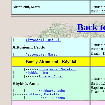
Aittoniemi, Matti
Gender: 
Birth : 2
Back t
|------
Aittoniemi, Heikki 
Gender: 
Aittoniemi, Perttu
Birth : 8.
Death : 1
|------
Aittoniemi, Maria 
Family
Aittoniemi - Köykkä
      |-------
Luopajärvi, Valetin 
|------
Köykkä, Simo 
|     |-------
Torala, Anna 
Gender: 
Köykkä, Anna
Birth : 1
Baptism :
|     |-------
Koukkari, Juho 
Death : 6
|------
Koukkari, Marketta 
      |-------
Saari, Susanna 