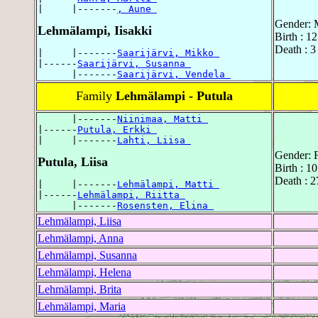
|     |-------
, Aune 
Gender: 
Lehmälampi, Iisakki
Birth : 1
Death : 3
|     |-------
Saarijärvi, Mikko 
|------
Saarijärvi, Susanna 
      |-------
Saarijärvi, Vendela 
Family
Lehmälampi - Putula
      |-------
Niinimaa, Matti 
|------
Putula, Erkki 
|     |-------
Lahti, Liisa 
Gender: 
Putula, Liisa
Birth : 1
Death : 2
|     |-------
Lehmälampi, Matti 
|------
Lehmälampi, Riitta 
      |-------
Rosensten, Elina 
Lehmälampi, Liisa
Lehmälampi, Anna
Lehmälampi, Susanna
Lehmälampi, Helena
Lehmälampi, Brita
Lehmälampi, Maria