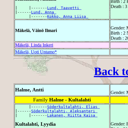
Birth : 2
Death : 
|     |-------
Lund, Taavetti 
|------
Lund, Anna 
      |-------
Kokko, Anna Liisa 
Gender: 
Mäkelä, Väinö Ilmari
Birth : 2
Death : 2
Mäkelä, Linda Inkeri
Mäkelä, Uoti Untamo*
Back t
Halme, Antti
Gender: 
Family
Halme - Kultalahti
      |-------
Söderkultalahti, Elias 
|------
Söderkultalahti, Aleksanteri 
|     |-------
Lakanen, Riitta Kaisa 
Kultalahti, Lyydia
Gender: 