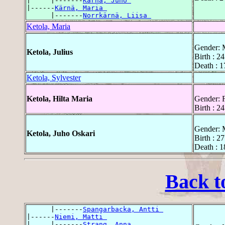
|     |-------
Kärnä, Juho 
|------
Kärnä, Maria 
      |-------
Norrkärnä, Liisa 
Ketola, Maria
Gender: 
Ketola, Julius
Birth : 2
Death : 
Ketola, Sylvester
Ketola, Hilta Maria
Gender: 
Birth : 2
Gender: 
Ketola, Juho Oskari
Birth : 2
Death : 
Back t
      |-------
Spangarbacka, Antti 
|------
Niemi, Matti 
|     |-------
Strang, Anna 