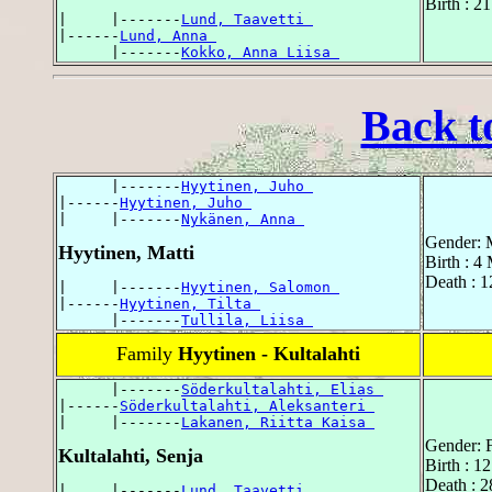
Birth : 2
|     |-------
Lund, Taavetti 
|------
Lund, Anna 
      |-------
Kokko, Anna Liisa 
Back t
      |-------
Hyytinen, Juho 
|------
Hyytinen, Juho 
|     |-------
Nykänen, Anna 
Gender: 
Hyytinen, Matti
Birth : 4
Death : 1
|     |-------
Hyytinen, Salomon 
|------
Hyytinen, Tilta 
      |-------
Tullila, Liisa 
Family
Hyytinen - Kultalahti
      |-------
Söderkultalahti, Elias 
|------
Söderkultalahti, Aleksanteri 
|     |-------
Lakanen, Riitta Kaisa 
Gender: 
Kultalahti, Senja
Birth : 1
Death : 2
|     |-------
Lund, Taavetti 