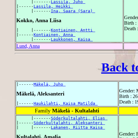
      |-------
Lassila, Juho 
|------
Lassila, Heikki 
|     |-------
Ina, Saara (Sara) 
Gender
Kokko, Anna Liisa
Birth 
Death 
|     |-------
Kontiainen, Antti 
|------
Kontiainen, Anna 
      |-------
Laukkonen, Kaisa 
Lund, Anna
Back t
|------
Mäkelä, Juho 
Gender: 
Mäkelä, Aleksanteri
Birth : 2
Death : 1
|------
Haukilahti, Kaisa Matilda 
Family
Mäkelä - Kultalahti
      |-------
Söderkultalahti, Elias 
|------
Söderkultalahti, Aleksanteri 
|     |-------
Lakanen, Riitta Kaisa 
Gender: 
Kultalahti, Amalia