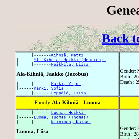
Genea
Back t
      |-------
Kihniä, Matti 
|------
Yli-Kihniä, Heikki (Henrich) 
|     |-------
Heikkilä, Liisa 
Gender: 
Ala-Kihniä, Jaakko (Jacobus)
Birth : 26
Death : 2
|     |-------
Kärki, Yrjö 
|------
Kärki, Sofia 
      |-------
Leppälä, Liisa 
Family
Ala-Kihniä - Luoma
      |-------
Luoma, Heikki 
|------
Luoma, Tuomas (Thomas) 
|     |-------
Niinimaa, Kaisa 
Gender: 
Luoma, Liisa
Birth : 2