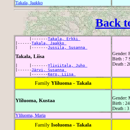
Takala, Jaakko
Back t
      |-------
Takala, Erkki 
|------
Takala, Jaakko 
|     |-------
Jussila, Susanna 
Gender: 
Takala, Liisa
Birth : 7
Death : 
|     |-------
Yliviitala, Juho 
|------
Järvi, Susanna 
      |-------
Kero, Liisa 
Family
Yliluoma - Takala
Gender: 
Yliluoma, Kustaa
Birth : 2
Death : 3
Yliluoma, Maria
Family
Isoluoma - Takala