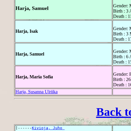
Gender: 
Harja, Samuel
Birth : 3
Death : 1
Gender: 
Harja, Isak
Birth : 3
Death : 
Gender: 
Harja, Samuel
Birth : 6
Death : 
Gender: 
Harja, Maria Sofia
Birth : 2
Death : 1
Harja, Susanna Ulriika
Back t
|------
Kivioja, Juho 