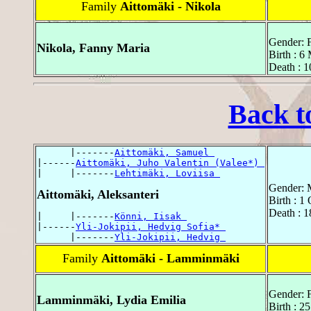
Family
Aittomäki - Nikola
Gender: 
Nikola, Fanny Maria
Birth : 6
Death : 1
Back t
      |-------
Aittomäki, Samuel 
|------
Aittomäki, Juho Valentin (Valee*) 
|     |-------
Lehtimäki, Loviisa 
Gender: 
Aittomäki, Aleksanteri
Birth : 1
Death : 1
|     |-------
Könni, Iisak 
|------
Yli-Jokipii, Hedvig Sofia* 
      |-------
Yli-Jokipii, Hedvig 
Family
Aittomäki - Lamminmäki
Gender: 
Lamminmäki, Lydia Emilia
Birth : 2