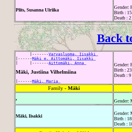
Gender: 
Plits, Susanna Ulriika
Birth : 1
Death : 2
Back t
      |-------
Varvasluoma, Iisakki 
|------
Mäki e. Aittomäki, Iisakki 
|     |-------
Aittomäki, Anna 
Gender: 
Birth : 2
Mäki, Justiina Vilhelmiina
Death : 9
|------
Mäki, Maria 
Family
- Mäki
,
Gender: 
Gender: 
Mäki, Iisakki
Birth : 1
Death : 