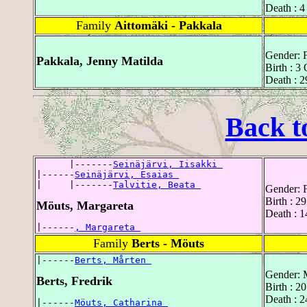
Death : 4
Family
Aittomäki - Pakkala
Gender: 
Pakkala, Jenny Matilda
Birth : 3
Death : 2
Back t
      |-------
Seinäjärvi, Iisakki 
|------
Seinäjärvi, Esaias 
|     |-------
Talvitie, Beata 
Gender: 
Birth : 2
Möuts, Margareta
Death : 1
|------
, Margareta 
Family
Berts - Möuts
|------
Berts, Mårten 
Gender: 
Berts, Fredrik
Birth : 2
Death : 2
|------
Möuts, Catharina 