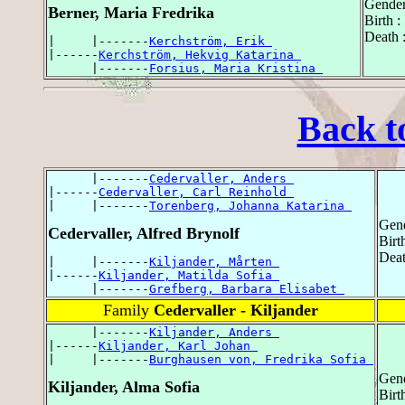
Gender
Berner, Maria Fredrika
Birth 
Death 
|     |-------
Kerchström, Erik 
|------
Kerchström, Hekvig Katarina 
      |-------
Forsius, Maria Kristina 
Back t
      |-------
Cedervaller, Anders 
|------
Cedervaller, Carl Reinhold 
|     |-------
Torenberg, Johanna Katarina 
Gend
Cedervaller, Alfred Brynolf
Birt
Deat
|     |-------
Kiljander, Mårten 
|------
Kiljander, Matilda Sofia 
      |-------
Grefberg, Barbara Elisabet 
Family
Cedervaller - Kiljander
      |-------
Kiljander, Anders 
|------
Kiljander, Karl Johan 
|     |-------
Burghausen von, Fredrika Sofia 
Gend
Kiljander, Alma Sofia
Birt