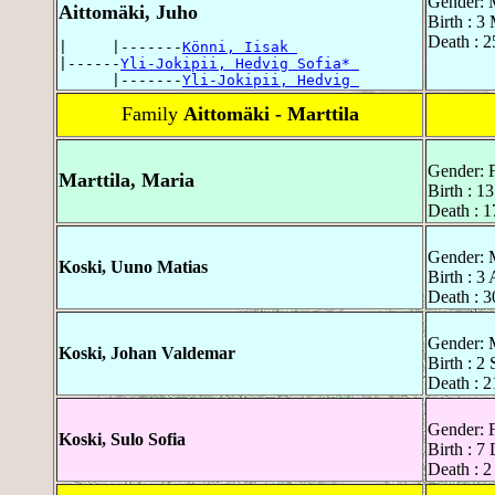
Gender: 
Aittomäki, Juho
Birth : 3
Death : 2
|     |-------
Könni, Iisak 
|------
Yli-Jokipii, Hedvig Sofia* 
      |-------
Yli-Jokipii, Hedvig 
Family
Aittomäki - Marttila
Gender: 
Marttila, Maria
Birth : 1
Death : 1
Gender: 
Koski, Uuno Matias
Birth : 3
Death : 
Gender: 
Koski, Johan Valdemar
Birth : 2
Death : 2
Gender: 
Koski, Sulo Sofia
Birth : 
Death : 2