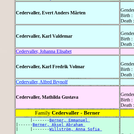
Gender
Cedervaller, Evert Anders Mårten
Birth :
Death :
Gender
Cedervaller, Karl Valdemar
Birth :
Death :
Cedervaller, Johanna Elisabet
Gender
Cedervaller, Karl Fredrik Volmar
Birth 
Death 
Cedervaller, Alfred Brynolf
Gender
Cedervaller, Mathilda Gustava
Birth 
Death 
Family
Cedervaller - Berner
      |-------
Berner, Emmanuel 
|------
Berner, Aksel Abraham 
|     |-------
Willström, Anna Sofia 