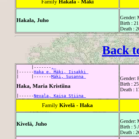
Family
Hakala - Mäki
Gender: 
Hakala, Juho
Birth : 2
Death : 2
Back t
      |-------
, 
|------
Haka e. Mäki, Iisakki 
|     |-------
Mäki, Susanna 
Gender: 
Birth : 2
Haka, Maria Kristiina
Death : 1
|------
Nevala, Kaisa Stiina 
Family
Kivelä - Haka
Gender: 
Kivelä, Juho
Birth : 5
Death : 2