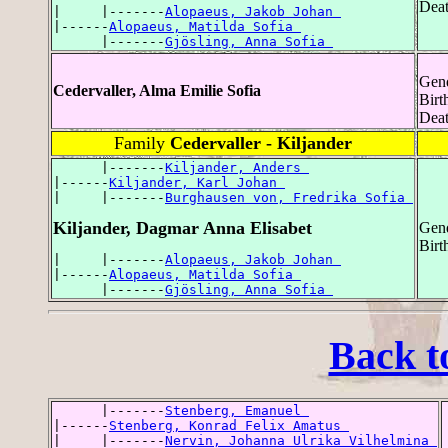
Deat
|     |-------
Alopaeus, Jakob Johan 
|------
Alopaeus, Matilda Sofia 
      |-------
Gjösling, Anna Sofia 
Gend
Cedervaller, Alma Emilie Sofia
Birt
Deat
Family
Cedervaller - Kiljander
      |-------
Kiljander, Anders 
|------
Kiljander, Karl Johan 
|     |-------
Burghausen von, Fredrika Sofia 
Kiljander, Dagmar Anna Elisabet
Gend
Birt
|     |-------
Alopaeus, Jakob Johan 
|------
Alopaeus, Matilda Sofia 
      |-------
Gjösling, Anna Sofia 
Back t
      |-------
Stenberg, Emanuel 
|------
Stenberg, Konrad Felix Amatus 
|     |-------
Nervin, Johanna Ulrika Vilhelmina 