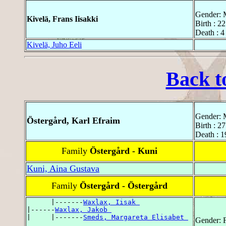
Gender: 
Kivelä, Frans Iisakki
Birth : 2
Death : 4
Kivelä, Juho Eeli
Back t
Gender: 
Östergård, Karl Efraim
Birth : 2
Death : 
Family
Östergård - Kuni
Kuni, Aina Gustava
Family
Östergård - Östergård
      |-------
Waxlax, Iisak 
|------
Waxlax, Jakob 
|     |-------
Smeds, Margareta Elisabet 
Gender: 