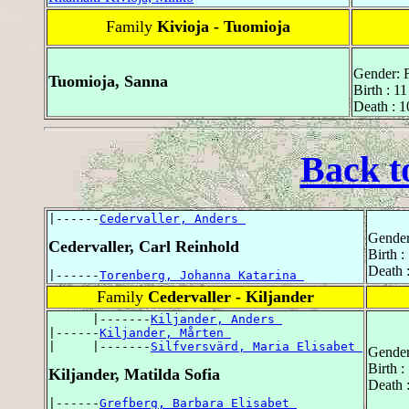
Family
Kivioja - Tuomioja
Gender: 
Tuomioja, Sanna
Birth : 1
Death : 1
Back t
|------
Cedervaller, Anders 
Gender
Cedervaller, Carl Reinhold
Birth 
Death 
|------
Torenberg, Johanna Katarina 
Family
Cedervaller - Kiljander
      |-------
Kiljander, Anders 
|------
Kiljander, Mårten 
|     |-------
Silfversvärd, Maria Elisabet 
Gender
Birth 
Kiljander, Matilda Sofia
Death 
|------
Grefberg, Barbara Elisabet 