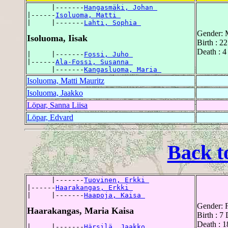
      |-------
Hangasmäki, Johan 
|------
Isoluoma, Matti 
|     |-------
Lahti, Sophia 
Gender: 
Isoluoma, Iisak
Birth : 2
Death : 4
|     |-------
Fossi, Juho 
|------
Ala-Fossi, Susanna 
      |-------
Kangasluoma, Maria 
Isoluoma, Matti Mauritz
Isoluoma, Jaakko
Löpar, Sanna Liisa
Löpar, Edvard
Back t
      |-------
Tuovinen, Erkki 
|------
Haarakangas, Erkki 
|     |-------
Haapoja, Kaisa 
Gender: 
Haarakangas, Maria Kaisa
Birth : 7
Death : 1
|     |-------
Härsilä, Jaakko 