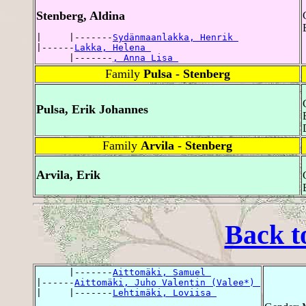
Stenberg, Aldina
|     |-------
Sydänmaanlakka, Henrik 
|------
Lakka, Helena 
      |-------
, Anna Lisa 
Family
Pulsa - Stenberg
Pulsa, Erik Johannes
Family
Arvila - Stenberg
Arvila, Erik
Back t
      |-------
Aittomäki, Samuel 
|------
Aittomäki, Juho Valentin (Valee*) 
|     |-------
Lehtimäki, Loviisa 