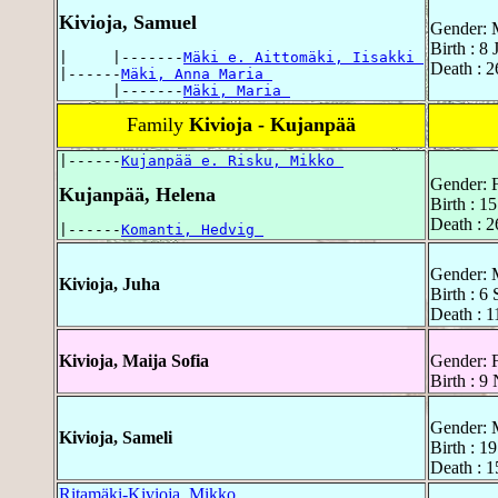
Kivioja, Samuel
Gender: 
Birth : 8
|     |-------
Mäki e. Aittomäki, Iisakki 
Death : 2
|------
Mäki, Anna Maria 
      |-------
Mäki, Maria 
Family
Kivioja - Kujanpää
|------
Kujanpää e. Risku, Mikko 
Gender: 
Kujanpää, Helena
Birth : 1
Death : 2
|------
Komanti, Hedvig 
Gender: 
Kivioja, Juha
Birth : 6
Death : 1
Kivioja, Maija Sofia
Gender: 
Birth : 9
Gender: 
Kivioja, Sameli
Birth : 1
Death : 1
Ritamäki-Kivioja, Mikko