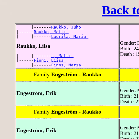
Back t
      |-------
Raukko, Juho 
|------
Raukko, Matti 
|     |-------
Laurila, Maria 
Gender: 
Raukko, Liisa
Birth : 2
Death : 1
|     |-------
-, Matti 
|------
Finni, Liisa 
      |-------
Finni, Maria 
Family
Engeström - Raukko
Gender: 
Engeström, Erik
Birth : 2
Death : 
Family
Engeström - Raukko
Gender: 
Engeström, Erik
Birth : 2
Death : 