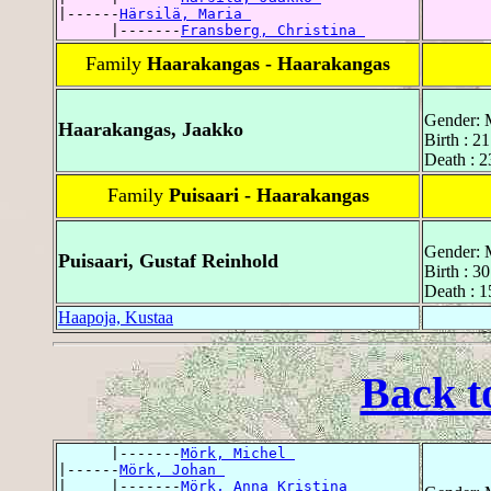
|------
Härsilä, Maria 
      |-------
Fransberg, Christina 
Family
Haarakangas - Haarakangas
Gender: 
Haarakangas, Jaakko
Birth : 2
Death : 2
Family
Puisaari - Haarakangas
Gender: 
Puisaari, Gustaf Reinhold
Birth : 3
Death : 
Haapoja, Kustaa
Back t
      |-------
Mörk, Michel 
|------
Mörk, Johan 
|     |-------
Mörk, Anna Kristina 