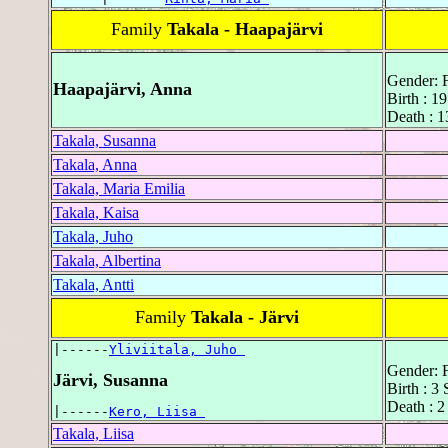
Family
Takala - Haapajärvi
Gender: 
Haapajärvi, Anna
Birth : 1
Death : 1
Takala, Susanna
Takala, Anna
Takala, Maria Emilia
Takala, Kaisa
Takala, Juho
Takala, Albertina
Takala, Antti
Family
Takala - Järvi
|------
Yliviitala, Juho 
Gender: 
Järvi, Susanna
Birth : 3
Death : 2
|------
Kero, Liisa 
Takala, Liisa