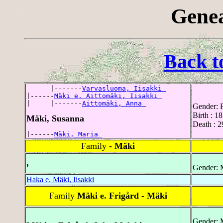
Genea
Back t
      |-------
Varvasluoma, Iisakki 
|------
Mäki e. Aittomäki, Iisakki 
|     |-------
Aittomäki, Anna 
Gender: 
Birth : 1
Mäki, Susanna
Death : 2
|------
Mäki, Maria 
Family
- Mäki
,
Gender: 
Haka e. Mäki, Iisakki
Family
Mäki e. Frigård - Mäki
Gender: 