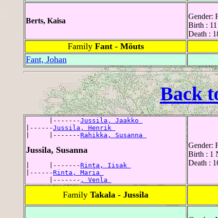
Gender: 
Berts, Kaisa
Birth : 1
Death : 1
Family
Fant - Möuts
Fant, Johan
Back t
      |-------
Jussila, Jaakko 
|------
Jussila, Henrik 
|     |-------
Rahikka, Susanna 
Gender: 
Jussila, Susanna
Birth : 
Death : 1
|     |-------
Rinta, Iisak 
|------
Rinta, Maria 
      |-------
, Venla 
Family
Takala - Jussila