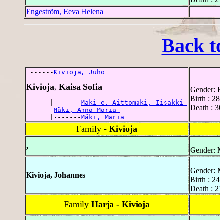
Engeström, Eeva Helena
Back t
|------
Kivioja, Juho 
Kivioja, Kaisa Sofia
Gender: 
Birth : 2
|     |-------
Mäki e. Aittomäki, Iisakki 
Death : 
|------
Mäki, Anna Maria 
      |-------
Mäki, Maria 
Family
- Kivioja
,
Gender: 
Gender: 
Kivioja, Johannes
Birth : 2
Death : 
Family
Harja - Kivioja