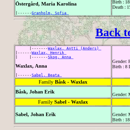
Birth : 1
Östergård, Maria Karolina
Death : 
|------
Granholm, Sofia 
Back t
      |-------
Waxlax, Antti (Anders) 
|------
Waxlax, Henrik 
|     |-------
Skog, Anna 
Gender: 
Waxlax, Anna
Birth : 8
|------
Sabel, Beata 
Family
Båsk - Waxlax
Båsk, Johan Erik
Gender: 
Family
Sabel - Waxlax
Sabel, Johan Erik
Gender: 
Birth : 1