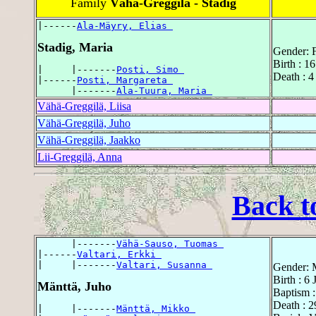
Family
Vähä-Greggilä - Stadig
|------
Ala-Mäyry, Elias 
Stadig, Maria
Gender: 
Birth : 1
|     |-------
Posti, Simo 
Death : 4
|------
Posti, Margareta 
      |-------
Ala-Tuura, Maria 
Vähä-Greggilä, Liisa
Vähä-Greggilä, Juho
Vähä-Greggilä, Jaakko
Lii-Greggilä, Anna
Back t
      |-------
Vähä-Sauso, Tuomas 
|------
Valtari, Erkki 
|     |-------
Valtari, Susanna 
Gender: 
Birth : 6
Mänttä, Juho
Baptism :
Death : 
|     |-------
Mänttä, Mikko 