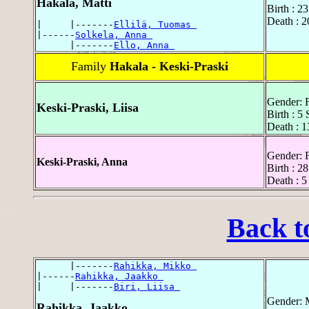
Hakala, Matti
Birth : 2
Death : 
|     |-------
Ellilä, Tuomas 
|------
Solkela, Anna 
      |-------
Ello, Anna 
Family
Hakala - Keski-Praski
Gender: 
Keski-Praski, Liisa
Birth : 5
Death : 
Gender: 
Keski-Praski, Anna
Birth : 2
Death : 
Back t
      |-------
Rahikka, Mikko 
|------
Rahikka, Jaakko 
|     |-------
Biri, Liisa 
Gender: 
Rahikka, Jaakko