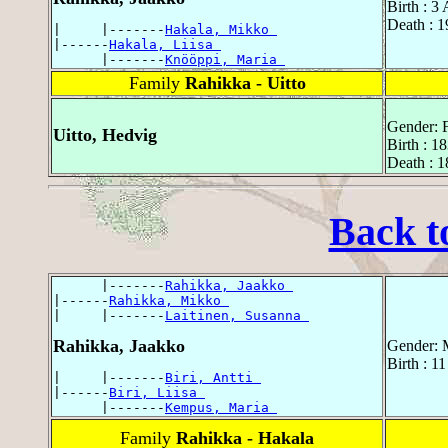
Birth : 3
Death : 
|     |-------
Hakala, Mikko 
|------
Hakala, Liisa 
      |-------
Knööppi, Maria 
Family
Rahikka - Uitto
Gender: 
Uitto, Hedvig
Birth : 1
Death : 
Back t
      |-------
Rahikka, Jaakko 
|------
Rahikka, Mikko 
|     |-------
Laitinen, Susanna 
Rahikka, Jaakko
Gender: 
Birth : 1
|     |-------
Biri, Antti 
|------
Biri, Liisa 
      |-------
Kempus, Maria 
Family
Rahikka - Hakala