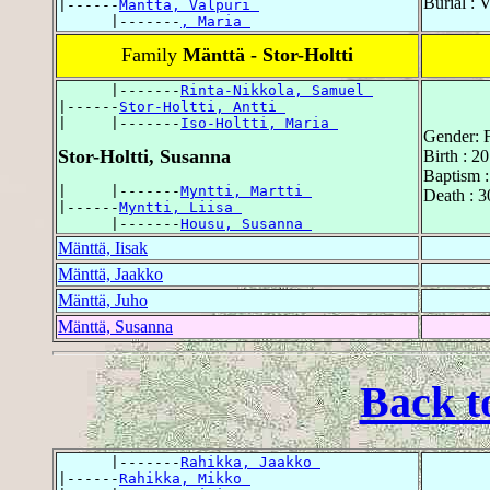
Burial : 
|------
Mänttä, Valpuri 
      |-------
, Maria 
Family
Mänttä - Stor-Holtti
      |-------
Rinta-Nikkola, Samuel 
|------
Stor-Holtti, Antti 
|     |-------
Iso-Holtti, Maria 
Gender: 
Stor-Holtti, Susanna
Birth : 
Baptism 
|     |-------
Myntti, Martti 
Death : 
|------
Myntti, Liisa 
      |-------
Housu, Susanna 
Mänttä, Iisak
Mänttä, Jaakko
Mänttä, Juho
Mänttä, Susanna
Back t
      |-------
Rahikka, Jaakko 
|------
Rahikka, Mikko 