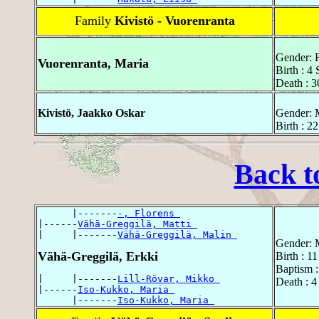
Family
Kivistö - Vuorenranta
Gender: 
Vuorenranta, Maria
Birth : 4
Death : 3
Kivistö, Jaakko Oskar
Gender: 
Birth : 2
Back t
      |-------
-, Florens 
|------
Vähä-Greggilä, Matti 
|     |-------
Vähä-Greggilä, Malin 
Gender: 
Vähä-Greggilä, Erkki
Birth : 1
Baptism 
|     |-------
Lill-Rövar, Mikko 
Death : 
|------
Iso-Kukko, Maria 
      |-------
Iso-Kukko, Maria 