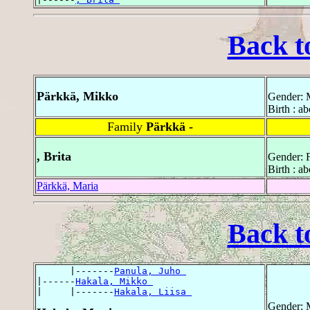
Back t
Pärkkä, Mikko
Gender: 
Birth : a
Family
Pärkkä -
, Brita
Gender: 
Birth : a
Pärkkä, Maria
Back t
      |-------
Panula, Juho 
|------
Hakala, Mikko 
|     |-------
Hakala, Liisa 
Gender: 