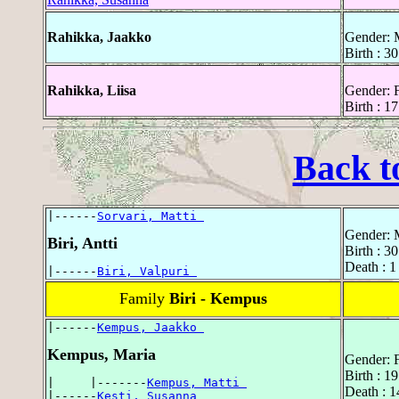
Rahikka, Jaakko
Gender: 
Birth : 
Rahikka, Liisa
Gender: 
Birth : 1
Back t
|------
Sorvari, Matti 
Gender: 
Biri, Antti
Birth : 
Death : 
|------
Biri, Valpuri 
Family
Biri - Kempus
|------
Kempus, Jaakko 
Kempus, Maria
Gender: 
Birth : 
|     |-------
Kempus, Matti 
Death : 
|------
Kesti, Susanna 