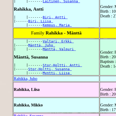
|     |-------
Laitinen, Susanna 
Gender: 
Rahikka, Antti
Birth : 
Death : 2
|     |-------
Biri, Antti 
|------
Biri, Liisa 
      |-------
Kempus, Maria 
Family
Rahikka - Mänttä
      |-------
Valtari, Erkki 
|------
Mänttä, Juho 
|     |-------
Mänttä, Valpuri 
Gender: 
Mänttä, Susanna
Birth : 2
Baptism 
|     |-------
Stor-Holtti, Antti 
Death : 1
|------
Stor-Holtti, Susanna 
      |-------
Myntti, Liisa 
Rahikka, Juho
Rahikka, Liisa
Gender: 
Birth : 
Rahikka, Mikko
Gender: 
Birth : 1
Rahikka, Susanna