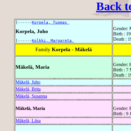
Back t
|------
Korpela, Tuomas 
Gender: 
Korpela, Juho
Birth : 1
Death : 
|------
Kolkki, Margareta 
Family
Korpela - Mäkelä
Gender: 
Mäkelä, Maria
Birth : 
Death : 1
Mäkelä, Juho
Mäkelä, Brita
Mäkelä, Susanna
Mäkelä, Maria
Gender: 
Birth : 9
Mäkelä, Liisa