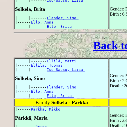
|     |-------
Iso-Sauso, Liisa 
Solkela, Brita
Gender: 
Birth : 6
|     |-------
Flander, Simo 
|------
Ello, Anna 
      |-------
Ello, Brita 
Back t
      |-------
Ellilä, Matti 
|------
Ellilä, Tuomas 
|     |-------
Iso-Sauso, Liisa 
Gender: 
Solkela, Simo
Birth : 2
Death : 
|     |-------
Flander, Simo 
|------
Ello, Anna 
      |-------
Ello, Brita 
Family
Solkela - Pärkkä
|------
Pärkkä, Mikko 
Gender: 
Pärkkä, Maria
Birth : 
Death : 
|------
, Brita 