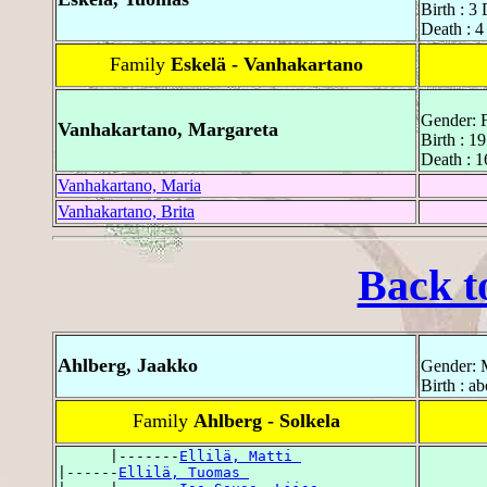
Birth : 
Death : 4
Family
Eskelä - Vanhakartano
Gender: 
Vanhakartano, Margareta
Birth : 1
Death : 
Vanhakartano, Maria
Vanhakartano, Brita
Back t
Ahlberg, Jaakko
Gender: 
Birth : a
Family
Ahlberg - Solkela
      |-------
Ellilä, Matti 
|------
Ellilä, Tuomas 