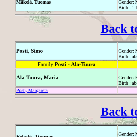
Mäkelä, Tuomas
Gender: 
Birth : 
Back t
Posti, Simo
Gender: 
Birth : a
Family
Posti - Ala-Tuura
Ala-Tuura, Maria
Gender: 
Birth : a
Posti, Margareta
Back t
Gender: 
Eskelä, Tuomas