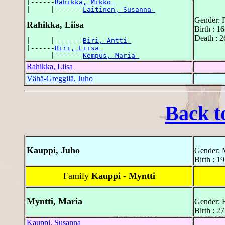
|------
Rahikka, Mikko 
|     |-------
Laitinen, Susanna 
Gender: 
Rahikka, Liisa
Birth : 1
Death : 
|     |-------
Biri, Antti 
|------
Biri, Liisa 
      |-------
Kempus, Maria 
Rahikka, Liisa
Vähä-Greggilä, Juho
Back t
Kauppi, Juho
Gender: 
Birth : 1
Family
Kauppi - Myntti
Myntti, Maria
Gender: 
Birth : 2
Kauppi, Susanna