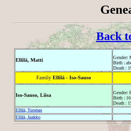
Genea
Back t
Gender: 
Ellilä, Matti
Birth : a
Death : 1
Family
Ellilä - Iso-Sauso
Gender: 
Iso-Sauso, Liisa
Birth : 
Death : 
Ellilä, Tuomas
Ellilä, Jaakko