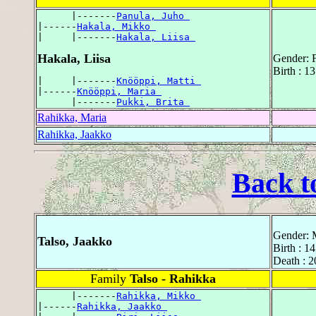
      |-------
Panula, Juho 
|------
Hakala, Mikko 
|     |-------
Hakala, Liisa 
Hakala, Liisa
Gender: 
Birth : 1
|     |-------
Knööppi, Matti 
|------
Knööppi, Maria 
      |-------
Pukki, Brita 
Rahikka, Maria
Rahikka, Jaakko
Back t
Gender: 
Talso, Jaakko
Birth : 1
Death : 2
Family
Talso - Rahikka
      |-------
Rahikka, Mikko 
|------
Rahikka, Jaakko 