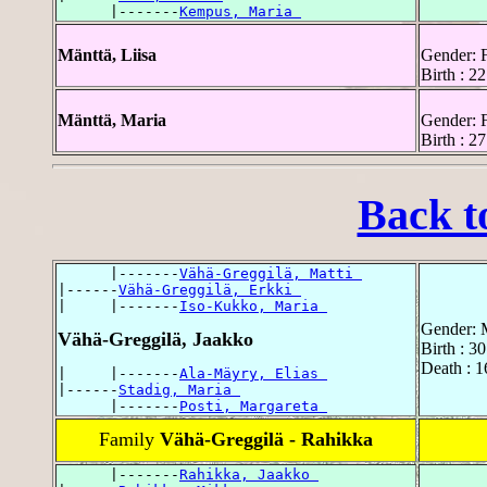
      |-------
Kempus, Maria 
Mänttä, Liisa
Gender: 
Birth : 
Mänttä, Maria
Gender: 
Birth : 2
Back t
      |-------
Vähä-Greggilä, Matti 
|------
Vähä-Greggilä, Erkki 
|     |-------
Iso-Kukko, Maria 
Gender: 
Vähä-Greggilä, Jaakko
Birth : 3
Death : 
|     |-------
Ala-Mäyry, Elias 
|------
Stadig, Maria 
      |-------
Posti, Margareta 
Family
Vähä-Greggilä - Rahikka
      |-------
Rahikka, Jaakko 