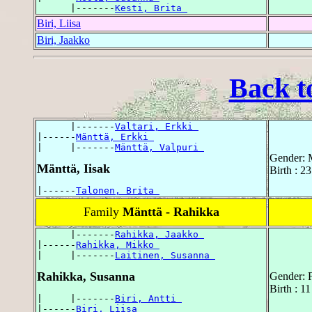
      |-------
Kesti, Brita 
Biri, Liisa
Biri, Jaakko
Back t
      |-------
Valtari, Erkki 
|------
Mänttä, Erkki 
|     |-------
Mänttä, Valpuri 
Gender: 
Mänttä, Iisak
Birth : 2
|------
Talonen, Brita 
Family
Mänttä - Rahikka
      |-------
Rahikka, Jaakko 
|------
Rahikka, Mikko 
|     |-------
Laitinen, Susanna 
Rahikka, Susanna
Gender: 
Birth : 1
|     |-------
Biri, Antti 
|------
Biri, Liisa 