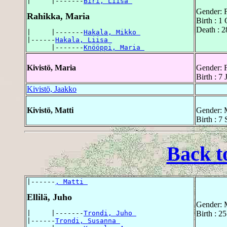
|     |-------
Biri, Liisa 
Gender: 
Rahikka, Maria
Birth : 1
Death : 2
|     |-------
Hakala, Mikko 
|------
Hakala, Liisa 
      |-------
Knööppi, Maria 
Kivistö, Maria
Gender: 
Birth : 7
Kivistö, Jaakko
Kivistö, Matti
Gender: 
Birth : 7
Back t
|------
, Matti 
Ellilä, Juho
Gender: 
|     |-------
Trondi, Juho 
Birth : 2
|------
Trondi, Susanna 