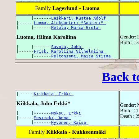
Family
Lagerlund - Luoma
      |-------
Leikkari, Kustaa Adolf 
|------
Luoma, Aleksanteri "Santeri" 
|     |-------
Ketola, Maria Greta 
Luoma, Hilma Karoliina
Gender: 
Birth : 1
|     |-------
Savola, Juho 
|------
Frisk, Karoliina Vilhelmiina 
      |-------
Peltoniemi, Maija Stiina 
Back t
|------
Kiikkala, Erkki 
Kiikkala, Juho Erkki*
Gender: 
Birth : 1
|     |-------
Moksu, Erkki 
Death : 2
|------
Mesimäki, Anna 
      |-------
Hyvönen, Kaisa 
Family
Kiikkala - Kukkeenmäki