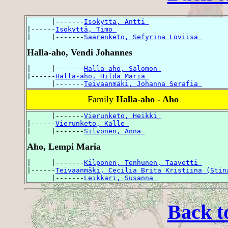
      |-------
Isokyttä, Antti 
|------
Isokyttä, Timo 
|     |-------
Saarenketo, Sefyrina Loviisa 
Halla-aho, Vendi Johannes
|     |-------
Halla-aho, Salomon 
|------
Halla-aho, Hilda Maria 
      |-------
Teivaanmäki, Johanna Serafia 
Family
Halla-aho - Aho
      |-------
Vierunketo, Heikki 
|------
Vierunketo, Kalle 
|     |-------
Silvonen, Anna 
Aho, Lempi Maria
|     |-------
Kilponen, Tenhunen, Taavetti 
|------
Teivaanmäki, Cecilia Brita Kristiina (Stin
      |-------
Leikkari, Susanna 
Back t