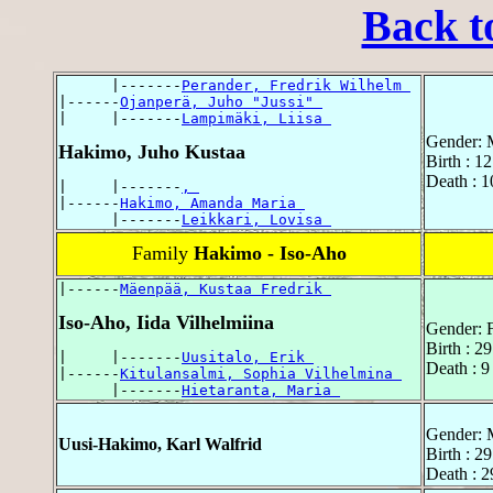
Back t
      |-------
Perander, Fredrik Wilhelm 
|------
Ojanperä, Juho "Jussi" 
|     |-------
Lampimäki, Liisa 
Gender: 
Hakimo, Juho Kustaa
Birth : 1
Death : 
|     |-------
, 
|------
Hakimo, Amanda Maria 
      |-------
Leikkari, Lovisa 
Family
Hakimo - Iso-Aho
|------
Mäenpää, Kustaa Fredrik 
Iso-Aho, Iida Vilhelmiina
Gender: 
Birth : 2
|     |-------
Uusitalo, Erik 
Death : 9
|------
Kitulansalmi, Sophia Vilhelmina 
      |-------
Hietaranta, Maria 
Gender: 
Uusi-Hakimo, Karl Walfrid
Birth : 2
Death : 2