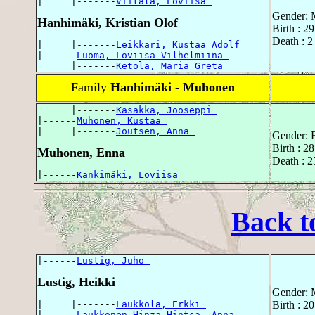
|     |-------
Viitala, Loviisa 
Gender: 
Hanhimäki, Kristian Olof
Birth : 2
Death : 2
|     |-------
Leikkari, Kustaa Adolf 
|------
Luoma, Loviisa Vilhelmiina 
      |-------
Ketola, Maria Greta 
Family
Hanhimäki - Muhonen
      |-------
Kasakka, Jooseppi 
|------
Muhonen, Kustaa 
|     |-------
Joutsen, Anna 
Gender: 
Birth : 2
Muhonen, Enna
Death : 2
|------
Kankimäki, Loviisa 
Back t
|------
Lustig, Juho 
Lustig, Heikki
Gender: 
|     |-------
Laukkola, Erkki 
Birth : 2
|------
Laukkonen-Hinza-Hintsa, Anna 