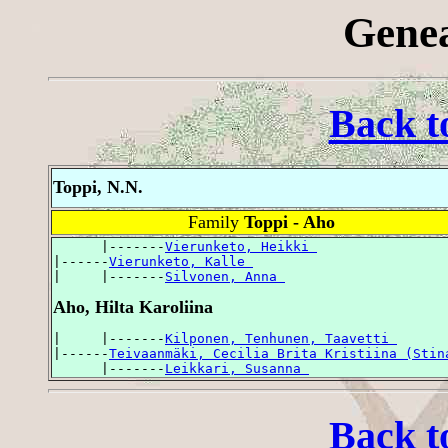
Genea
Back t
Toppi, N.N.
Family
Toppi - Aho
      |-------
Vierunketo, Heikki 
|------
Vierunketo, Kalle 
|     |-------
Silvonen, Anna 
Aho, Hilta Karoliina
|     |-------
Kilponen, Tenhunen, Taavetti 
|------
Teivaanmäki, Cecilia Brita Kristiina (Stin
      |-------
Leikkari, Susanna 
Back t