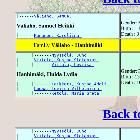
|------
Väliaho, Samuel 
Gender: 
Väliaho, Samuel Heikki
Birth : 1
Death : 
|------
Kananen, Karoliina 
Family
Väliaho - Hanhimäki
      |-------
Nyyssölä, Juho 
|------
Viitala, Kustaa Stefanias 
|     |-------
Viitala, Loviisa 
Gender: 
Hanhimäki, Hulda Lydia
Birth : 1
Death : 
|     |-------
Leikkari, Kustaa Adolf 
|------
Luoma, Loviisa Vilhelmiina 
      |-------
Ketola, Maria Greta 
Back t
      |-------
Nyyssölä, Juho 
|------
Viitala, Kustaa Stefanias 