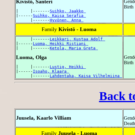
Kivistö, Santeri
Gende
Birth
|     |-------
Suihko, Jaakko 
|------
Suihko, Kaisa Serafia 
      |-------
Hyvönen, Anna 
Family
Kivistö - Luoma
      |-------
Leikkari, Kustaa Adolf 
|------
Luoma, Heikki Ristiani 
|     |-------
Ketola, Maria Greta 
Luoma, Olga
Gende
Birth 
|     |-------
Lustig, Heikki 
|------
Isoaho, Klaara 
      |-------
Lahdentaka, Kaisa Vilhelmiina 
Back t
Juusela, Kaarlo Villiam
Gende
Death
Family
Juusela - Luoma