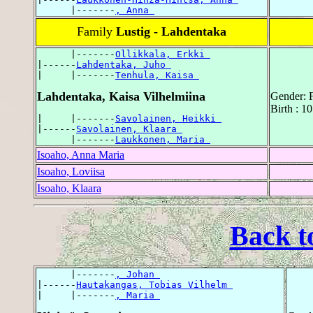
      |-------
, Anna 
Family
Lustig - Lahdentaka
      |-------
Ollikkala, Erkki 
|------
Lahdentaka, Juho 
|     |-------
Tenhula, Kaisa 
Lahdentaka, Kaisa Vilhelmiina
Gender: 
Birth : 1
|     |-------
Savolainen, Heikki 
|------
Savolainen, Klaara 
      |-------
Laukkonen, Maria 
Isoaho, Anna Maria
Isoaho, Loviisa
Isoaho, Klaara
Back t
      |-------
, Johan 
|------
Hautakangas, Tobias Vilhelm 
|     |-------
, Maria 