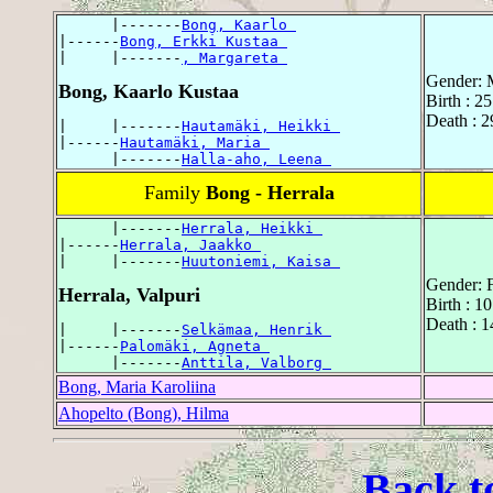
      |-------
Bong, Kaarlo 
|------
Bong, Erkki Kustaa 
|     |-------
, Margareta 
Gender: 
Bong, Kaarlo Kustaa
Birth : 2
Death : 2
|     |-------
Hautamäki, Heikki 
|------
Hautamäki, Maria 
      |-------
Halla-aho, Leena 
Family
Bong - Herrala
      |-------
Herrala, Heikki 
|------
Herrala, Jaakko 
|     |-------
Huutoniemi, Kaisa 
Gender: 
Herrala, Valpuri
Birth : 1
Death : 1
|     |-------
Selkämaa, Henrik 
|------
Palomäki, Agneta 
      |-------
Anttila, Valborg 
Bong, Maria Karoliina
Ahopelto (Bong), Hilma
Back t