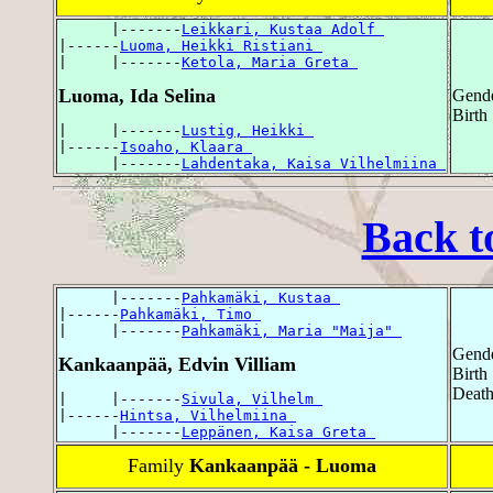
      |-------
Leikkari, Kustaa Adolf 
|------
Luoma, Heikki Ristiani 
|     |-------
Ketola, Maria Greta 
Luoma, Ida Selina
Gende
Birth
|     |-------
Lustig, Heikki 
|------
Isoaho, Klaara 
      |-------
Lahdentaka, Kaisa Vilhelmiina 
Back t
      |-------
Pahkamäki, Kustaa 
|------
Pahkamäki, Timo 
|     |-------
Pahkamäki, Maria "Maija" 
Gende
Kankaanpää, Edvin Villiam
Birth
Death
|     |-------
Sivula, Vilhelm 
|------
Hintsa, Vilhelmiina 
      |-------
Leppänen, Kaisa Greta 
Family
Kankaanpää - Luoma