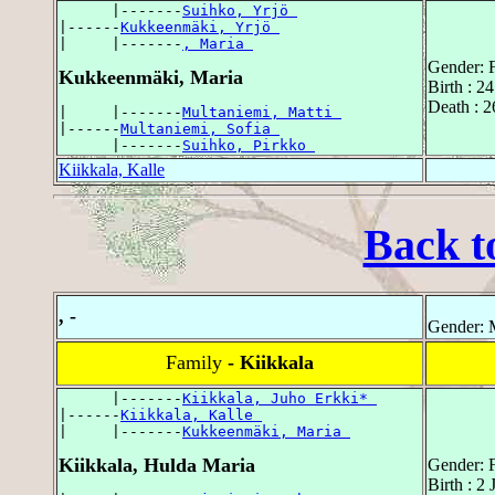
      |-------
Suihko, Yrjö 
|------
Kukkeenmäki, Yrjö 
|     |-------
, Maria 
Gender: 
Kukkeenmäki, Maria
Birth : 2
Death : 
|     |-------
Multaniemi, Matti 
|------
Multaniemi, Sofia 
      |-------
Suihko, Pirkko 
Kiikkala, Kalle
Back t
, -
Gender: 
Family
- Kiikkala
      |-------
Kiikkala, Juho Erkki* 
|------
Kiikkala, Kalle 
|     |-------
Kukkeenmäki, Maria 
Kiikkala, Hulda Maria
Gender: 
Birth : 2