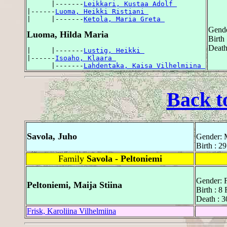
      |-------
Leikkari, Kustaa Adolf 
|------
Luoma, Heikki Ristiani 
|     |-------
Ketola, Maria Greta 
Gende
Luoma, Hilda Maria
Birth
Death
|     |-------
Lustig, Heikki 
|------
Isoaho, Klaara 
      |-------
Lahdentaka, Kaisa Vilhelmiina 
Back t
Savola, Juho
Gender: 
Birth : 2
Family
Savola - Peltoniemi
Gender: 
Peltoniemi, Maija Stiina
Birth : 8
Death : 3
Frisk, Karoliina Vilhelmiina