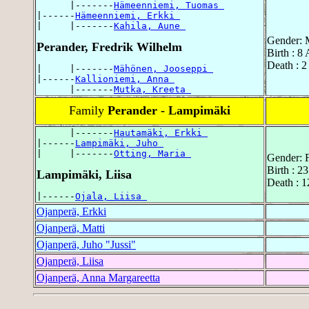
      |-------
Hämeenniemi, Tuomas 
|------
Hämeenniemi, Erkki 
|     |-------
Kahila, Aune 
Gender: 
Perander, Fredrik Wilhelm
Birth : 8
Death : 2
|     |-------
Mähönen, Jooseppi 
|------
Kallioniemi, Anna 
      |-------
Mutka, Kreeta 
Family
Perander - Lampimäki
      |-------
Hautamäki, Erkki 
|------
Lampimäki, Juho 
|     |-------
Otting, Maria 
Gender: 
Birth : 2
Lampimäki, Liisa
Death : 1
|------
Ojala, Liisa 
Ojanperä, Erkki
Ojanperä, Matti
Ojanperä, Juho "Jussi"
Ojanperä, Liisa
Ojanperä, Anna Margareetta