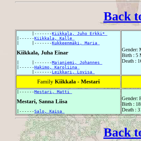
Back t
      |-------
Kiikkala, Juho Erkki* 
|------
Kiikkala, Kalle 
|     |-------
Kukkeenmäki, Maria 
Gender: 
Kiikkala, Juha Einar
Birth : 5
Death : 
|     |-------
Majaniemi, Johannes 
|------
Hakimo, Karoliina 
      |-------
Leikkari, Lovisa 
Family
Kiikkala - Mestari
|------
Mestari, Matti 
Gender: 
Mestari, Sanna Liisa
Birth : 1
Death : 3
|------
Salo, Kaisa 
Back t