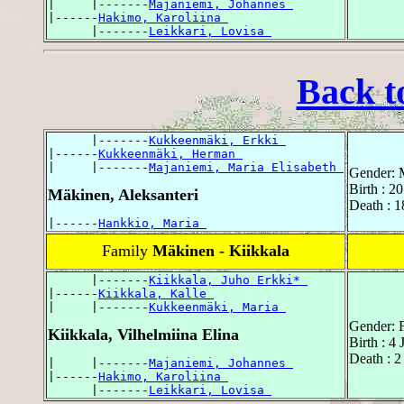
|     |-------
Majaniemi, Johannes 
|------
Hakimo, Karoliina 
      |-------
Leikkari, Lovisa 
Back t
      |-------
Kukkeenmäki, Erkki 
|------
Kukkeenmäki, Herman 
|     |-------
Majaniemi, Maria Elisabeth 
Gender: 
Birth : 2
Mäkinen, Aleksanteri
Death : 
|------
Hankkio, Maria 
Family
Mäkinen - Kiikkala
      |-------
Kiikkala, Juho Erkki* 
|------
Kiikkala, Kalle 
|     |-------
Kukkeenmäki, Maria 
Gender: 
Kiikkala, Vilhelmiina Elina
Birth : 4
Death : 2
|     |-------
Majaniemi, Johannes 
|------
Hakimo, Karoliina 
      |-------
Leikkari, Lovisa 