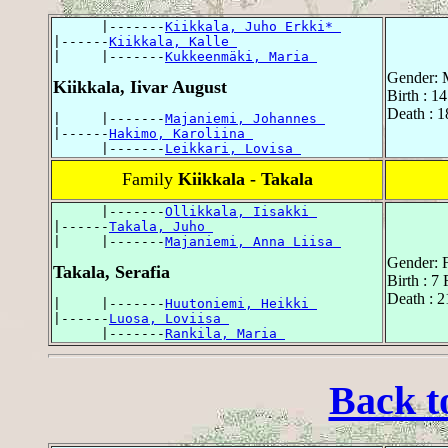
      |-------
Kiikkala, Juho Erkki* 
|------
Kiikkala, Kalle 
|     |-------
Kukkeenmäki, Maria 
Gender: 
Kiikkala, Iivar August
Birth : 1
Death : 1
|     |-------
Majaniemi, Johannes 
|------
Hakimo, Karoliina 
      |-------
Leikkari, Lovisa 
Family
Kiikkala - Takala
      |-------
Ollikkala, Iisakki 
|------
Takala, Juho 
|     |-------
Majaniemi, Anna Liisa 
Gender: 
Takala, Serafia
Birth : 7
Death : 2
|     |-------
Huutoniemi, Heikki 
|------
Luosa, Loviisa 
      |-------
Rankila, Maria 
Back t