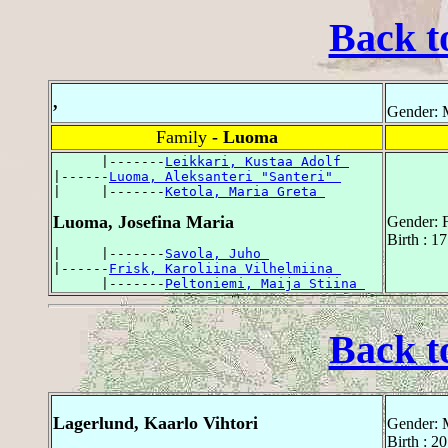
Back t
,
Gender: 
Family
- Luoma
      |-------
Leikkari, Kustaa Adolf 
|------
Luoma, Aleksanteri "Santeri" 
|     |-------
Ketola, Maria Greta 
Luoma, Josefina Maria
Gender: 
Birth : 1
|     |-------
Savola, Juho 
|------
Frisk, Karoliina Vilhelmiina 
      |-------
Peltoniemi, Maija Stiina 
Back t
Lagerlund, Kaarlo Vihtori
Gender: 
Birth : 2