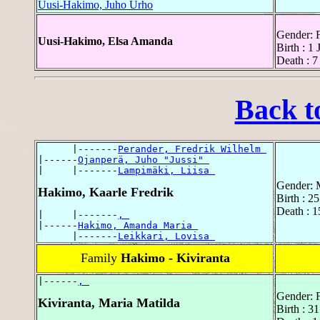
Uusi-Hakimo, Juho Urho
Gender: 
Uusi-Hakimo, Elsa Amanda
Birth : 1
Death : 7
Back t
      |-------
Perander, Fredrik Wilhelm 
|------
Ojanperä, Juho "Jussi" 
|     |-------
Lampimäki, Liisa 
Gender: 
Hakimo, Kaarle Fredrik
Birth : 2
Death : 1
|     |-------
, 
|------
Hakimo, Amanda Maria 
      |-------
Leikkari, Lovisa 
Family
Hakimo - Kiviranta
|------
, 
Gender: 
Kiviranta, Maria Matilda
Birth : 3