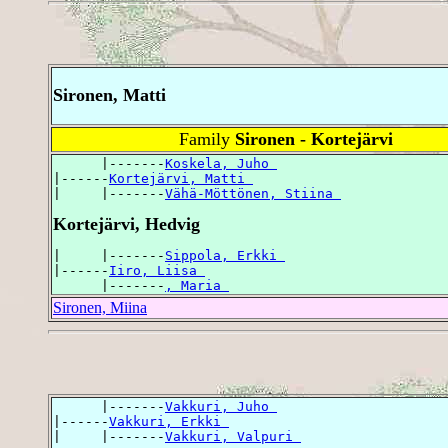
Sironen, Matti
Family
Sironen - Kortejärvi
      |-------
Koskela, Juho 
|------
Kortejärvi, Matti 
|     |-------
Vähä-Möttönen, Stiina 
Kortejärvi, Hedvig
|     |-------
Sippola, Erkki 
|------
Iiro, Liisa 
      |-------
, Maria 
Sironen, Miina
      |-------
Vakkuri, Juho 
|------
Vakkuri, Erkki 
|     |-------
Vakkuri, Valpuri 