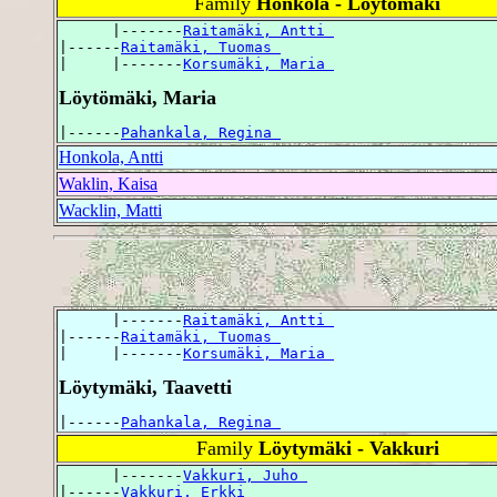
Family
Honkola - Löytömäki
      |-------
Raitamäki, Antti 
|------
Raitamäki, Tuomas 
|     |-------
Korsumäki, Maria 
Löytömäki, Maria
|------
Pahankala, Regina 
Honkola, Antti
Waklin, Kaisa
Wacklin, Matti
      |-------
Raitamäki, Antti 
|------
Raitamäki, Tuomas 
|     |-------
Korsumäki, Maria 
Löytymäki, Taavetti
|------
Pahankala, Regina 
Family
Löytymäki - Vakkuri
      |-------
Vakkuri, Juho 
|------
Vakkuri, Erkki 