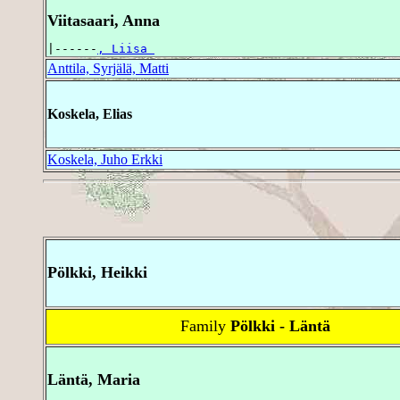
Viitasaari, Anna
|------
, Liisa 
Anttila, Syrjälä, Matti
Koskela, Elias
Koskela, Juho Erkki
Pölkki, Heikki
Family
Pölkki - Läntä
Läntä, Maria