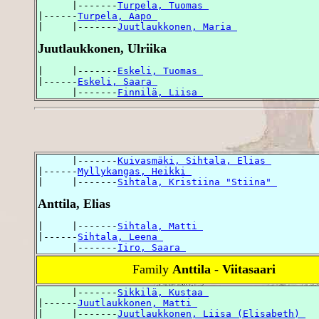
      |-------
Turpela, Tuomas 
|------
Turpela, Aapo 
|     |-------
Juutlaukkonen, Maria 
Juutlaukkonen, Ulriika
|     |-------
Eskeli, Tuomas 
|------
Eskeli, Saara 
      |-------
Finnilä, Liisa 
      |-------
Kuivasmäki, Sihtala, Elias 
|------
Myllykangas, Heikki 
|     |-------
Sihtala, Kristiina "Stiina" 
Anttila, Elias
|     |-------
Sihtala, Matti 
|------
Sihtala, Leena 
      |-------
Iiro, Saara 
Family
Anttila - Viitasaari
      |-------
Sikkilä, Kustaa 
|------
Juutlaukkonen, Matti 
|     |-------
Juutlaukkonen, Liisa (Elisabeth) 