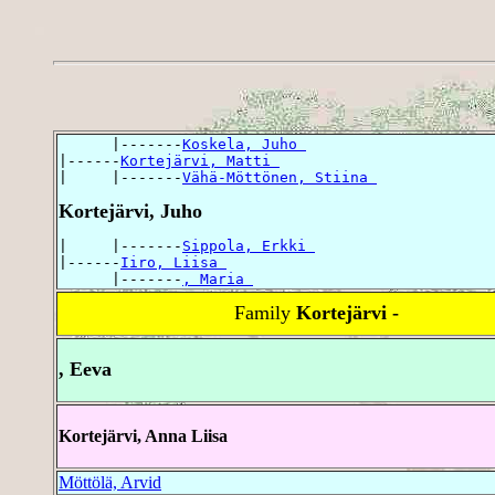
      |-------
Koskela, Juho 
|------
Kortejärvi, Matti 
|     |-------
Vähä-Möttönen, Stiina 
Kortejärvi, Juho
|     |-------
Sippola, Erkki 
|------
Iiro, Liisa 
      |-------
, Maria 
Family
Kortejärvi -
, Eeva
Kortejärvi, Anna Liisa
Möttölä, Arvid