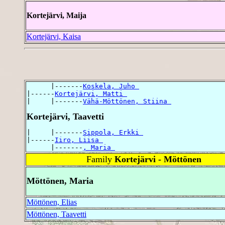
Kortejärvi, Maija
Kortejärvi, Kaisa
      |-------
Koskela, Juho 
|------
Kortejärvi, Matti 
|     |-------
Vähä-Möttönen, Stiina 
Kortejärvi, Taavetti
|     |-------
Sippola, Erkki 
|------
Iiro, Liisa 
      |-------
, Maria 
Family
Kortejärvi - Möttönen
Möttönen, Maria
Möttönen, Elias
Möttönen, Taavetti