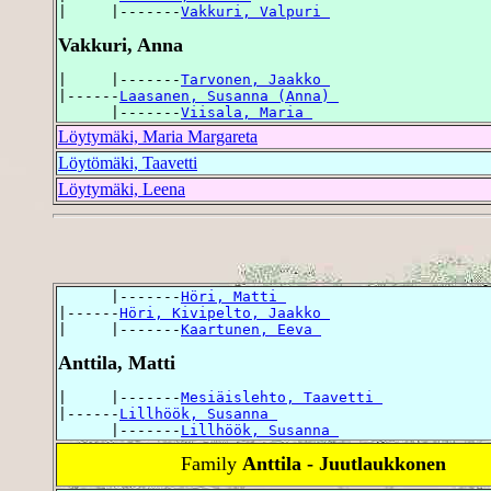
|     |-------
Vakkuri, Valpuri 
Vakkuri, Anna
|     |-------
Tarvonen, Jaakko 
|------
Laasanen, Susanna (Anna) 
      |-------
Viisala, Maria 
Löytymäki, Maria Margareta
Löytömäki, Taavetti
Löytymäki, Leena
      |-------
Höri, Matti 
|------
Höri, Kivipelto, Jaakko 
|     |-------
Kaartunen, Eeva 
Anttila, Matti
|     |-------
Mesiäislehto, Taavetti 
|------
Lillhöök, Susanna 
      |-------
Lillhöök, Susanna 
Family
Anttila - Juutlaukkonen