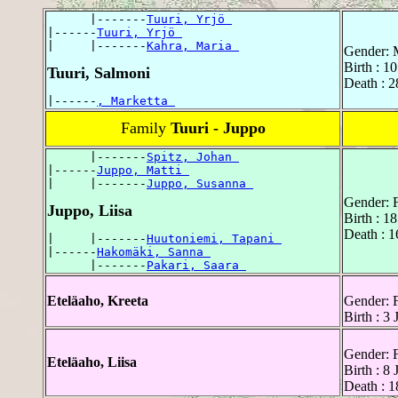
      |-------
Tuuri, Yrjö 
|------
Tuuri, Yrjö 
|     |-------
Kahra, Maria 
Gender: 
Birth : 1
Tuuri, Salmoni
Death : 
|------
, Marketta 
Family
Tuuri - Juppo
      |-------
Spitz, Johan 
|------
Juppo, Matti 
|     |-------
Juppo, Susanna 
Gender: 
Juppo, Liisa
Birth : 
Death : 1
|     |-------
Huutoniemi, Tapani 
|------
Hakomäki, Sanna 
      |-------
Pakari, Saara 
Eteläaho, Kreeta
Gender: 
Birth : 3
Gender: 
Eteläaho, Liisa
Birth : 8
Death : 1