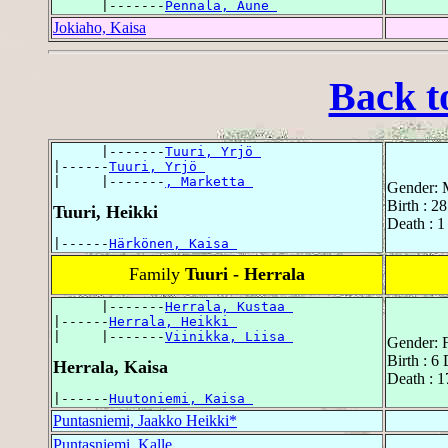
      |-------
Pennala, Aune 
Jokiaho, Kaisa
Back t
      |-------
Tuuri, Yrjö 
|------
Tuuri, Yrjö 
|     |-------
, Marketta 
Gender: 
Birth : 2
Tuuri, Heikki
Death : 1
|------
Härkönen, Kaisa 
Family
Tuuri - Herrala
      |-------
Herrala, Kustaa 
|------
Herrala, Heikki 
|     |-------
Viinikka, Liisa 
Gender: 
Birth : 6
Herrala, Kaisa
Death : 1
|------
Huutoniemi, Kaisa 
Puntasniemi, Jaakko Heikki*
Puntasniemi, Kalle