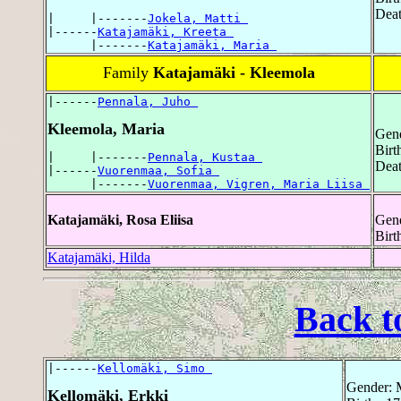
Deat
|     |-------
Jokela, Matti 
|------
Katajamäki, Kreeta 
      |-------
Katajamäki, Maria 
Family
Katajamäki - Kleemola
|------
Pennala, Juho 
Kleemola, Maria
Gend
Birt
|     |-------
Pennala, Kustaa 
Deat
|------
Vuorenmaa, Sofia 
      |-------
Vuorenmaa, Vigren, Maria Liisa 
Katajamäki, Rosa Eliisa
Gend
Birt
Katajamäki, Hilda
Back t
|------
Kellomäki, Simo 
Gender: 
Kellomäki, Erkki