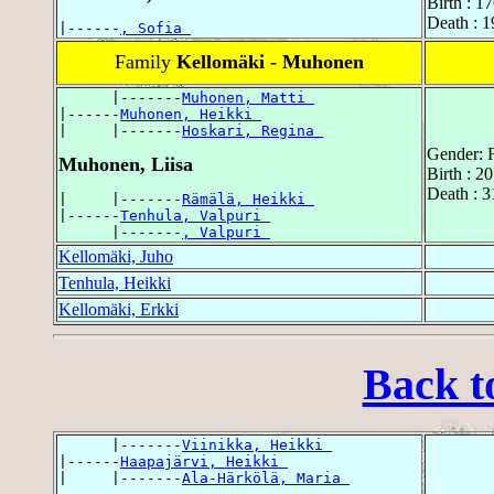
Birth : 1
Death : 1
|------
, Sofia 
Family
Kellomäki - Muhonen
      |-------
Muhonen, Matti 
|------
Muhonen, Heikki 
|     |-------
Hoskari, Regina 
Gender: 
Muhonen, Liisa
Birth : 2
Death : 3
|     |-------
Rämälä, Heikki 
|------
Tenhula, Valpuri 
      |-------
, Valpuri 
Kellomäki, Juho
Tenhula, Heikki
Kellomäki, Erkki
Back t
      |-------
Viinikka, Heikki 
|------
Haapajärvi, Heikki 
|     |-------
Ala-Härkölä, Maria 