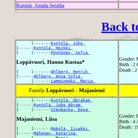
Ramsila, Amalia Serafiia
Back t
      |-------
Kyntölä, Juho 
|------
Kyntölä, Heikki 
|     |-------
Pöyhönen, Sofia 
Gender: 
Leppävuori, Hannu Kustaa*
Birth : 2
Death : 2
|     |-------
Ahlberg, Henrik 
|------
Ahlberg, Anna Sofia 
      |-------
Lamminmäki, Maria 
Family
Leppävuori - Majaniemi
      |-------
Kyntölä, Abraham 
|------
Kyntölä, Juho Abram 
|     |-------
Stenbacka, Eeva 
Gender: 
Majaniemi, Liisa
Birth : 4
Death : 1
|     |-------
Mäkölä, Iisakki 
|------
Mähönen, Katarina 
      |-------
, Maria 