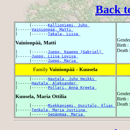
Back t
      |-------
Kallioniemi, Juho 
|------
Vainionpää, Matti 
|     |-------
Takala, Liisa 
Gender
Vainionpää, Matti
Birth 
Death 
|     |-------
Juppo, Kaappo (Gabriel) 
|------
Juppo, Liisa Lovisa 
      |-------
Juppo, Maria 
Family
Vainionpää - Kuusela
      |-------
Hautala, Juho Heikki 
|------
Hautala, Aleksander 
|     |-------
Pollari, Anna Kreeta 
Gender
Kuusela, Maria Ottilia
Birth 
Death 
|     |-------
Miekkaniemi, Uusitalo, Elias 
|------
Tenkula, Maria Justiina 
      |-------
Sepänmaa, Maria 