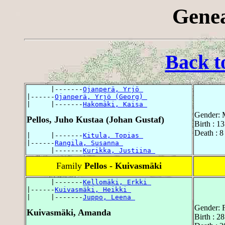
Genea
Back t
      |-------
Ojanperä, Yrjö 
|------
Ojanperä, Yrjö (Georg) 
|     |-------
Hakomäki, Kaisa 
Gender: 
Pellos, Juho Kustaa (Johan Gustaf)
Birth : 1
Death : 8
|     |-------
Kitula, Topias 
|------
Rangila, Susanna 
      |-------
Kurikka, Justiina 
Family
Pellos - Kuivasmäki
      |-------
Kellomäki, Erkki 
|------
Kuivasmäki, Heikki 
|     |-------
Juppo, Leena 
Gender: 
Kuivasmäki, Amanda
Birth : 