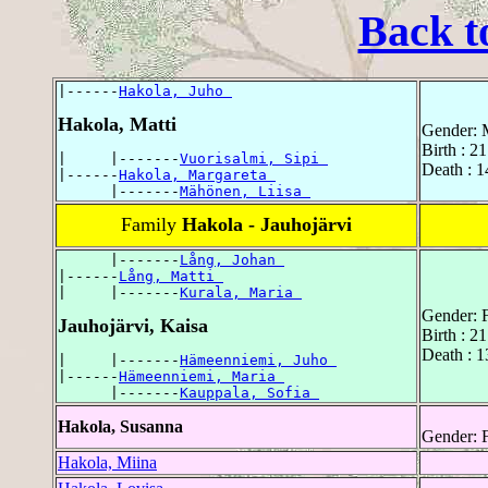
Back t
|------
Hakola, Juho 
Hakola, Matti
Gender: 
Birth : 2
|     |-------
Vuorisalmi, Sipi 
Death : 
|------
Hakola, Margareta 
      |-------
Mähönen, Liisa 
Family
Hakola - Jauhojärvi
      |-------
Lång, Johan 
|------
Lång, Matti 
|     |-------
Kurala, Maria 
Gender: 
Jauhojärvi, Kaisa
Birth : 2
Death : 
|     |-------
Hämeenniemi, Juho 
|------
Hämeenniemi, Maria 
      |-------
Kauppala, Sofia 
Hakola, Susanna
Gender: 
Hakola, Miina