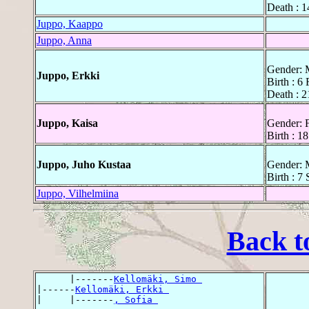
Death : 1
Juppo, Kaappo
Juppo, Anna
Gender: 
Juppo, Erkki
Birth : 6
Death : 
Juppo, Kaisa
Gender: 
Birth : 
Juppo, Juho Kustaa
Gender: 
Birth : 7
Juppo, Vilhelmiina
Back t
      |-------
Kellomäki, Simo 
|------
Kellomäki, Erkki 
|     |-------
, Sofia 