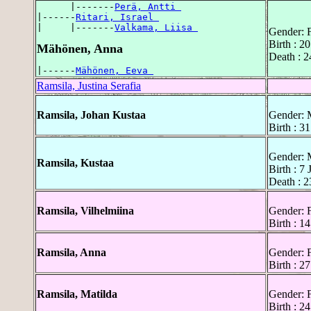
      |-------
Perä, Antti 
|------
Ritari, Israel 
|     |-------
Valkama, Liisa 
Gender: 
Birth : 2
Mähönen, Anna
Death : 
|------
Mähönen, Eeva 
Ramsila, Justina Serafia
Ramsila, Johan Kustaa
Gender: 
Birth : 3
Gender: 
Ramsila, Kustaa
Birth : 7
Death : 2
Ramsila, Vilhelmiina
Gender: 
Birth : 1
Ramsila, Anna
Gender: 
Birth : 
Ramsila, Matilda
Gender: 
Birth : 2