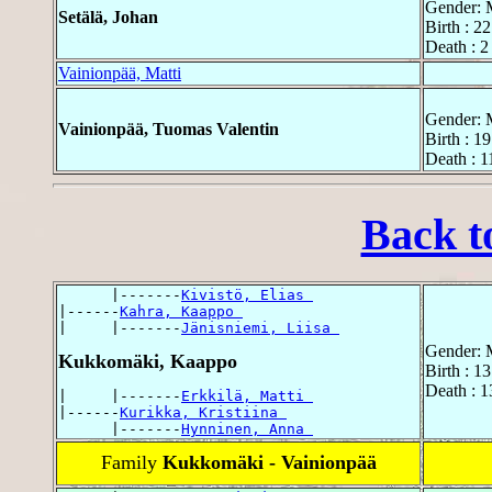
Gender: 
Setälä, Johan
Birth : 2
Death : 2
Vainionpää, Matti
Gender: 
Vainionpää, Tuomas Valentin
Birth : 1
Death : 
Back t
      |-------
Kivistö, Elias 
|------
Kahra, Kaappo 
|     |-------
Jänisniemi, Liisa 
Gender: 
Kukkomäki, Kaappo
Birth : 1
Death : 1
|     |-------
Erkkilä, Matti 
|------
Kurikka, Kristiina 
      |-------
Hynninen, Anna 
Family
Kukkomäki - Vainionpää