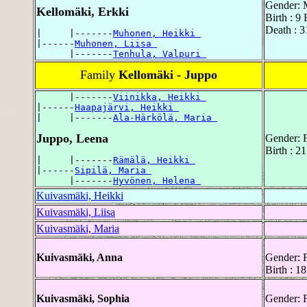
Gender: 
Kellomäki, Erkki
Birth : 9
Death : 3
|     |-------
Muhonen, Heikki 
|------
Muhonen, Liisa 
      |-------
Tenhula, Valpuri 
Family
Kellomäki - Juppo
      |-------
Viinikka, Heikki 
|------
Haapajärvi, Heikki 
|     |-------
Ala-Härkölä, Maria 
Juppo, Leena
Gender: 
Birth : 2
|     |-------
Rämälä, Heikki 
|------
Sipilä, Maria 
      |-------
Hyvönen, Helena 
Kuivasmäki, Heikki
Kuivasmäki, Liisa
Kuivasmäki, Maria
Kuivasmäki, Anna
Gender: 
Birth : 
Kuivasmäki, Sophia
Gender: 