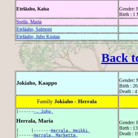
Eteläaho, Kaisa
Gender: 
Birth : 1
Sorila, Maria
Eteläaho, Salmoni
Eteläaho, Juho Kustaa
Back t
Gender: 
Jokiaho, Kaappo
Birth : 2
Death : 
Family
Jokiaho - Herrala
|------
-, Juho 
Herrala, Maria
Gender: 
Birth : 1
|     |-------
Herrala, Heikki 
Death : 1
|------
Herrala, Marketta 