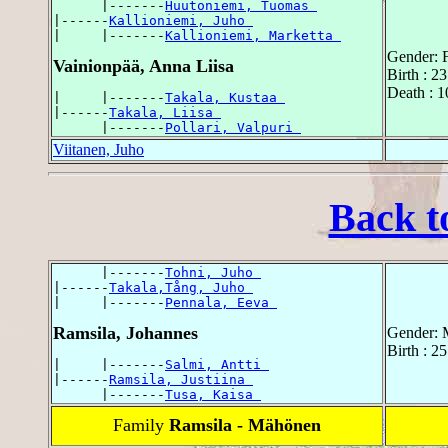
      |-------
Huutoniemi, Tuomas 
|------
Kallioniemi, Juho 
|     |-------
Kallioniemi, Marketta 
Gender: 
Vainionpää, Anna Liisa
Birth : 
Death : 
|     |-------
Takala, Kustaa 
|------
Takala, Liisa 
      |-------
Pollari, Valpuri 
Viitanen, Juho
Back t
      |-------
Tohni, Juho 
|------
Takala,Tång, Juho 
|     |-------
Pennala, Eeva 
Ramsila, Johannes
Gender: 
Birth : 2
|     |-------
Salmi, Antti 
|------
Ramsila, Justiina 
      |-------
Tusa, Kaisa 
Family
Ramsila - Mähönen