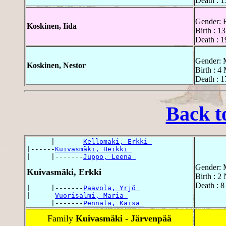
Death : 1
Gender: 
Koskinen, Iida
Birth : 1
Death : 1
Gender: 
Koskinen, Nestor
Birth : 4
Death : 
Back t
      |-------
Kellomäki, Erkki 
|------
Kuivasmäki, Heikki 
|     |-------
Juppo, Leena 
Gender: 
Kuivasmäki, Erkki
Birth : 
Death : 
|     |-------
Paavola, Yrjö 
|------
Vuorisalmi, Maria 
      |-------
Pennala, Kaisa 
Family
Kuivasmäki - Järvenpää