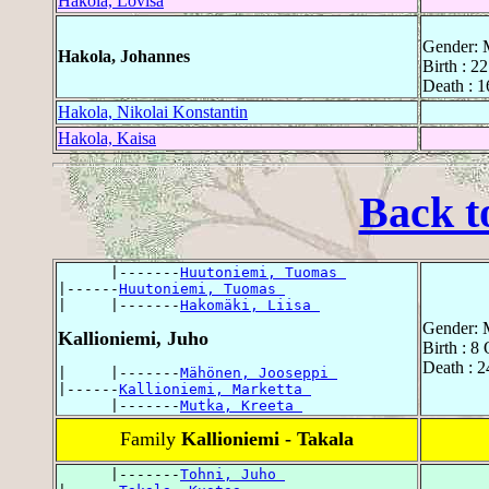
Hakola, Lovisa
Gender: 
Hakola, Johannes
Birth : 2
Death : 
Hakola, Nikolai Konstantin
Hakola, Kaisa
Back t
      |-------
Huutoniemi, Tuomas 
|------
Huutoniemi, Tuomas 
|     |-------
Hakomäki, Liisa 
Gender: 
Kallioniemi, Juho
Birth : 8
Death : 2
|     |-------
Mähönen, Jooseppi 
|------
Kallioniemi, Marketta 
      |-------
Mutka, Kreeta 
Family
Kallioniemi - Takala
      |-------
Tohni, Juho 