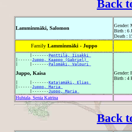
Back t
Gender: 
Lamminmäki, Salomon
Birth : 6
Death : 1
Family
Lamminmäki - Juppo
      |-------
Penttilä, Iisakki 
|------
Juppo, Kaappo (Gabriel) 
|     |-------
Palomäki, Valpuri 
Juppo, Kaisa
Gender: 
Birth : 4
|     |-------
Katajamäki, Elias 
|------
Juppo, Maria 
      |-------
Juppo, Maria 
Huhtala, Senia Katrina
Back t