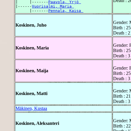
Death : 
|     |-------
Paavola, Yrjö 
|------
Vuorisalmi, Maria 
      |-------
Pennala, Kaisa 
Gender: 
Koskinen, Juho
Birth : 2
Death : 
Gender: 
Koskinen, Maria
Birth : 2
Death : 
Gender: 
Koskinen, Maija
Birth : 2
Death : 
Gender: 
Koskinen, Matti
Birth : 2
Death : 
Mäkinen, Kustaa
Gender: 
Koskinen, Aleksanteri
Birth : 2