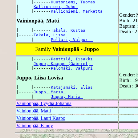
      |-------
Huutoniemi, Tuomas 
|------
Kallioniemi, Juho 
|     |-------
Kallioniemi, Marketta 
Gender: 
Vainionpää, Matti
Birth : 2
Baptism 
|     |-------
Takala, Kustaa 
Death : 2
|------
Takala, Liisa 
      |-------
Pollari, Valpuri 
Family
Vainionpää - Juppo
      |-------
Penttilä, Iisakki 
|------
Juppo, Kaappo (Gabriel) 
|     |-------
Palomäki, Valpuri 
Gender: 
Juppo, Liisa Lovisa
Birth : 1
Death : 
|     |-------
Katajamäki, Elias 
|------
Juppo, Maria 
      |-------
Juppo, Maria 
Vainionpää, Lyydia Johanna
Vainionpää, Matti
Vainionpää, Lauri Kaapo
Vainionpää, Fanny