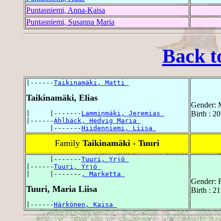
Puntasniemi, Anna-Kaisa
Puntasniemi, Susanna Maria
Back t
|------
Taikinamäki, Matti 
Taikinamäki, Elias
Gender: 
|     |-------
Lamminmäki, Jeremias 
Birth : 2
|------
Ahlbäck, Hedvig Maria 
      |-------
Hiidenniemi, Liisa 
Family
Taikinamäki - Tuuri
      |-------
Tuuri, Yrjö 
|------
Tuuri, Yrjö 
|     |-------
, Marketta 
Gender: 
Tuuri, Maria Liisa
Birth : 2
|------
Härkönen, Kaisa 