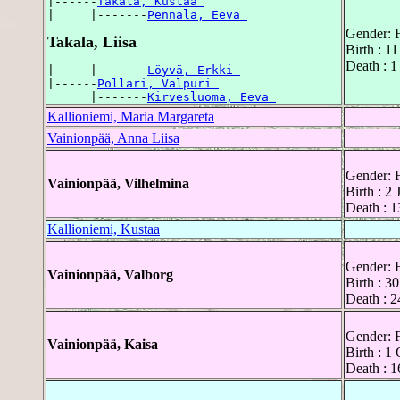
|------
Takala, Kustaa 
|     |-------
Pennala, Eeva 
Gender: 
Takala, Liisa
Birth : 1
Death : 1
|     |-------
Löyvä, Erkki 
|------
Pollari, Valpuri 
      |-------
Kirvesluoma, Eeva 
Kallioniemi, Maria Margareta
Vainionpää, Anna Liisa
Gender: 
Vainionpää, Vilhelmina
Birth : 2
Death : 1
Kallioniemi, Kustaa
Gender: 
Vainionpää, Valborg
Birth : 3
Death : 2
Gender: 
Vainionpää, Kaisa
Birth : 1
Death : 1