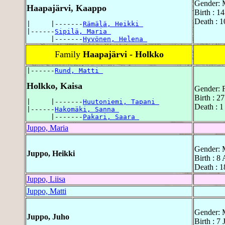
Gender: 
Haapajärvi, Kaappo
Birth : 1
Death : 1
|     |-------
Rämälä, Heikki 
|------
Sipilä, Maria 
      |-------
Hyvönen, Helena 
Family
Haapajärvi - Holkko
|------
Rund, Matti 
Holkko, Kaisa
Gender: 
Birth : 2
|     |-------
Huutoniemi, Tapani 
Death : 1
|------
Hakomäki, Sanna 
      |-------
Pakari, Saara 
Juppo, Maria
Gender: 
Juppo, Heikki
Birth : 8
Death : 
Juppo, Liisa
Juppo, Matti
Gender: 
Juppo, Juho
Birth : 7