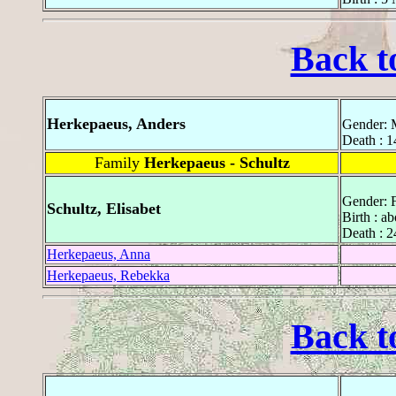
Back t
Herkepaeus, Anders
Gender: 
Death : 1
Family
Herkepaeus - Schultz
Gender: 
Schultz, Elisabet
Birth : a
Death : 2
Herkepaeus, Anna
Herkepaeus, Rebekka
Back t