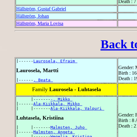
Death : 
Hällström, Gustaf Gabriel
Hällström, Johan
Hällström, Maria Lovisa
Back t
|------
Laurosela, Efraim 
Gender: 
Laurosela, Martti
Birth : 1
Death : 1
|------
, Beata 
Family
Laurosela - Luhtasela
      |-------
-, Mikko 
|------
Ala-Kiikkala, Mikko 
|     |-------
Ala-Kiikkala, Valpuri 
Gender: 
Luhtasela, Kristiina
Birth : 8
Death : 2
|     |-------
Malmsten, Juho 
|------
Malmsten, Angeta 
      |-------
Wegelia, Kristina 