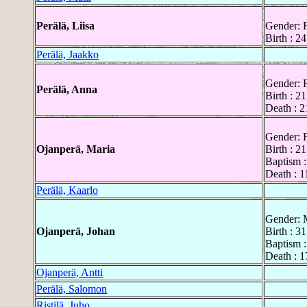
Perälä, Liisa
Gender: 
Birth : 2
Perälä, Jaakko
Gender: 
Perälä, Anna
Birth : 2
Death : 2
Gender: 
Ojanperä, Maria
Birth : 2
Baptism 
Death : 1
Perälä, Kaarlo
Gender: 
Ojanperä, Johan
Birth : 3
Baptism 
Death : 1
Ojanperä, Antti
Perälä, Salomon
Ristilä, Juho