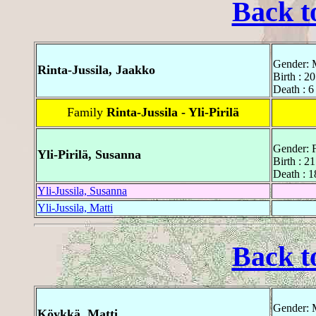
Back t
Gender: 
Rinta-Jussila, Jaakko
Birth : 2
Death : 6
Family
Rinta-Jussila - Yli-Pirilä
Gender: 
Yli-Pirilä, Susanna
Birth : 2
Death : 1
Yli-Jussila, Susanna
Yli-Jussila, Matti
Back t
Gender: 
Köykkä, Matti