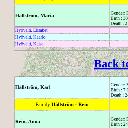
Gender: 
Hällström, Maria
Birth : 3
Death : 2
Hyövälti, Elisabet
Hyövälti, Kaarlo
Hyövälti, Kaisa
Back t
Gender: 
Hällström, Karl
Birth : 7
Death : 2
Family
Hällström - Rein
Gender: 
Rein, Anna
Birth : 2