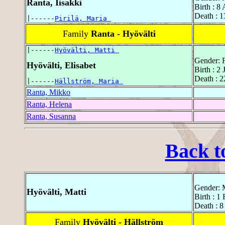
Ranta, Iisakki
Birth : 8
Death : 1
|------
Pirilä, Maria 
Family
Ranta - Hyövälti
|------
Hyövälti, Matti 
Gender: 
Hyövälti, Elisabet
Birth : 2
Death : 
|------
Hällström, Maria 
Ranta, Mikko
Ranta, Helena
Ranta, Susanna
Back t
Gender: 
Hyövälti, Matti
Birth : 1
Death : 8
Family
Hyövälti - Hällström