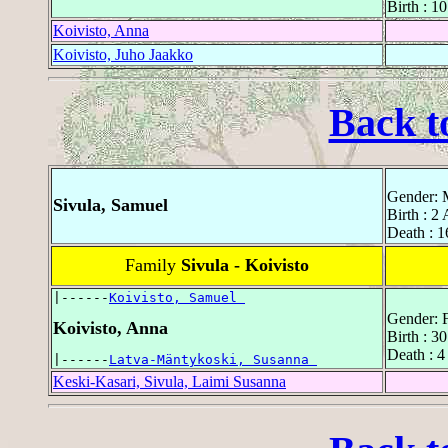
Birth : 1
Koivisto, Anna
Koivisto, Juho Jaakko
Back t
Gender: 
Sivula, Samuel
Birth : 2
Death : 1
Family
Sivula - Koivisto
|------
Koivisto, Samuel 
Gender: 
Koivisto, Anna
Birth : 30
Death : 4
|------
Latva-Mäntykoski, Susanna 
Keski-Kasari, Sivula, Laimi Susanna