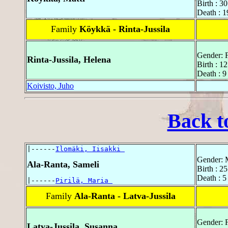
Birth : 30
Death : 1
Family
Köykkä - Rinta-Jussila
Gender: 
Rinta-Jussila, Helena
Birth : 1
Death : 9
Koivisto, Juho
Back t
|------
Ilomäki, Iisakki 
Gender: 
Ala-Ranta, Sameli
Birth : 2
Death : 5
|------
Pirilä, Maria 
Family
Ala-Ranta - Latva-Jussila
Gender: 
Latva-Jussila, Susanna