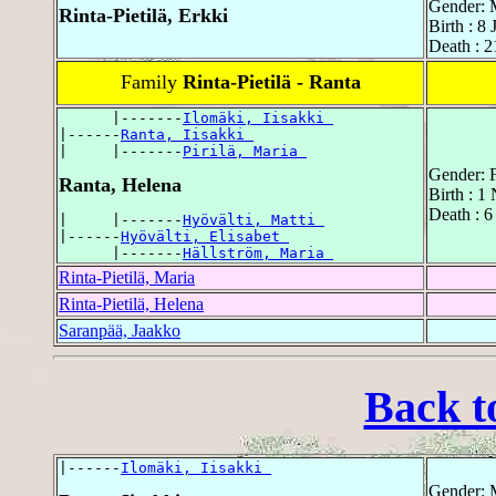
Gender: 
Rinta-Pietilä, Erkki
Birth : 8
Death : 2
Family
Rinta-Pietilä - Ranta
      |-------
Ilomäki, Iisakki 
|------
Ranta, Iisakki 
|     |-------
Pirilä, Maria 
Gender: 
Ranta, Helena
Birth : 1
Death : 6
|     |-------
Hyövälti, Matti 
|------
Hyövälti, Elisabet 
      |-------
Hällström, Maria 
Rinta-Pietilä, Maria
Rinta-Pietilä, Helena
Saranpää, Jaakko
Back t
|------
Ilomäki, Iisakki 
Gender: 