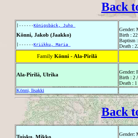
Back t
|------
Königsbäck, Juho 
Gender: 
Könni, Jakob (Jaakko)
Birth : 2
Baptism :
|------
Kriikku, Maria 
Death : 2
Family
Könni - Ala-Pirilä
Gender: 
Ala-Pirilä, Ulrika
Birth : 2
Death : 1
Könni, Iisakki
Back t
Gender: 
Tuisku, Mikko