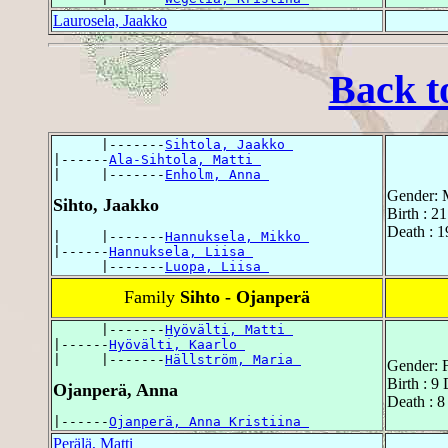
Laurosela, Jaakko
Back t
      |-------
Sihtola, Jaakko 
|------
Ala-Sihtola, Matti 
|     |-------
Enholm, Anna 
Gender: 
Sihto, Jaakko
Birth : 2
Death : 1
|     |-------
Hannuksela, Mikko 
|------
Hannuksela, Liisa 
      |-------
Luopa, Liisa 
Family
Sihto - Ojanperä
      |-------
Hyövälti, Matti 
|------
Hyövälti, Kaarlo 
|     |-------
Hällström, Maria 
Gender: 
Birth : 9
Ojanperä, Anna
Death : 8
|------
Ojanperä, Anna Kristiina 
Perälä, Matti