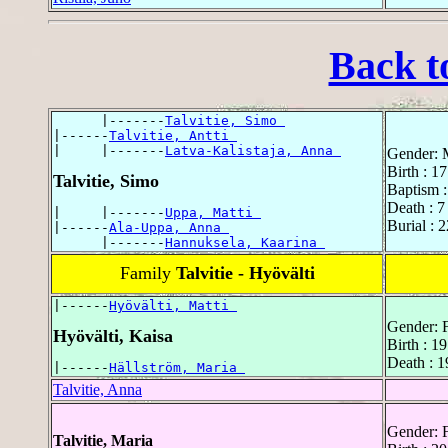
Back t
      |-------
Talvitie, Simo 
|------
Talvitie, Antti 
|     |-------
Latva-Kalistaja, Anna 
Gender: 
Birth : 1
Talvitie, Simo
Baptism 
Death : 7
|     |-------
Uppa, Matti 
Burial : 
|------
Ala-Uppa, Anna 
      |-------
Hannuksela, Kaarina 
Family
Talvitie - Hyövälti
|------
Hyövälti, Matti 
Gender: 
Hyövälti, Kaisa
Birth : 1
Death : 1
|------
Hällström, Maria 
Talvitie, Anna
Gender: 
Talvitie, Maria