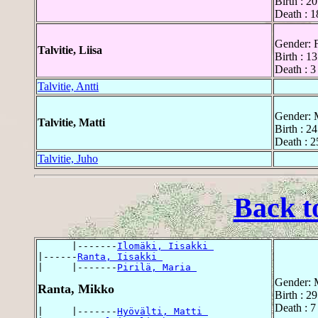
Birth : 2
Death : 1
Gender: 
Talvitie, Liisa
Birth : 1
Death : 3
Talvitie, Antti
Gender: 
Talvitie, Matti
Birth : 2
Death : 2
Talvitie, Juho
Back t
      |-------
Ilomäki, Iisakki 
|------
Ranta, Iisakki 
|     |-------
Pirilä, Maria 
Gender: 
Ranta, Mikko
Birth : 2
Death : 7
|     |-------
Hyövälti, Matti 