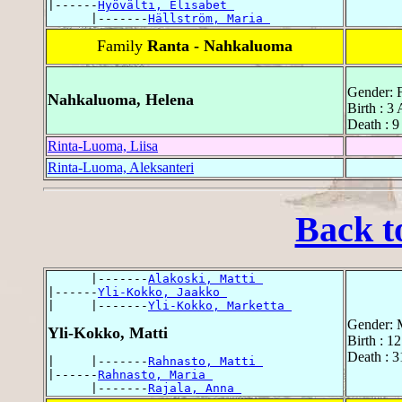
|------
Hyövälti, Elisabet 
      |-------
Hällström, Maria 
Family
Ranta - Nahkaluoma
Gender: 
Nahkaluoma, Helena
Birth : 3
Death : 9
Rinta-Luoma, Liisa
Rinta-Luoma, Aleksanteri
Back t
      |-------
Alakoski, Matti 
|------
Yli-Kokko, Jaakko 
|     |-------
Yli-Kokko, Marketta 
Gender: 
Yli-Kokko, Matti
Birth : 1
Death : 3
|     |-------
Rahnasto, Matti 
|------
Rahnasto, Maria 
      |-------
Rajala, Anna 