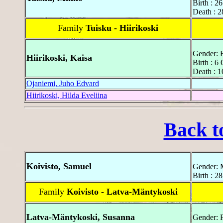
Birth : 26
Death : 2
Family
Tuisku - Hiirikoski
Gender: 
Hiirikoski, Kaisa
Birth : 6
Death : 1
Ojaniemi, Juho Edvard
Hiirikoski, Hilda Eveliina
Back t
Koivisto, Samuel
Gender: 
Birth : 2
Family
Koivisto - Latva-Mäntykoski
Latva-Mäntykoski, Susanna
Gender: 