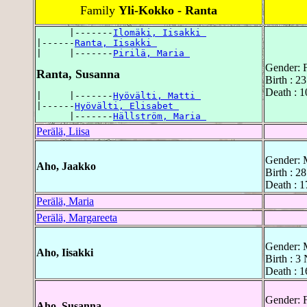
Family
Yli-Kokko - Ranta
      |-------
Ilomäki, Iisakki 
|------
Ranta, Iisakki 
|     |-------
Pirilä, Maria 
Gender: 
Ranta, Susanna
Birth : 2
Death : 1
|     |-------
Hyövälti, Matti 
|------
Hyövälti, Elisabet 
      |-------
Hällström, Maria 
Perälä, Liisa
Gender: 
Aho, Jaakko
Birth : 2
Death : 1
Perälä, Maria
Perälä, Margareeta
Gender: 
Aho, Iisakki
Birth : 3
Death : 1
Gender: 
Aho, Susanna