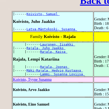
Back t
|------
Koivisto, Samuel 
Gender: 
Koivisto, Juho Jaakko
Birth : 18
Death : 6
|------
Latva-Mäntykoski, Susanna 
Family
Koivisto - Rajala
      |-------
Lauronen, Iisakki 
|------
Rajala, Juho Jaakko 
|     |-------
Rajala, Kaisa 
Gender: 
Rajala, Lempi Katariina
Birth : 17
Death : 1
|     |-------
Rajala, Joonas 
|------
Mäki-Rajala, Hedvig Kustaava 
      |-------
Lammi, Susanna Loviisa 
Koivisto, Tyyne Susanna
Koivisto, Arvo Jaakko
Gender: 
Birth : 1
Koivisto, Eino Samuel
Gender: 
Birth : 5