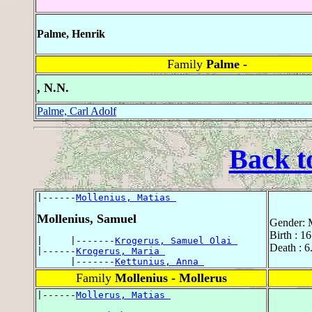
Palme, Henrik
Family
Palme -
, N.N.
Palme, Carl Adolf
Back t
|------
Mollenius, Matias 
Mollenius, Samuel
Gender: 
Birth : 1
|     |-------
Krogerus, Samuel Olai 
Death : 6
|------
Krogerus, Maria 
      |-------
Kettunius, Anna 
Family
Mollenius - Mollerus
|------
Mollerus, Matias 