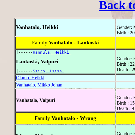
Back t
Vanhatalo, Heikki
Gender: 
Birth : 2
Family
Vanhatalo - Lankoski
|------
Hannula, Heikki 
Gender: 
Lankoski, Valpuri
Birth : 2
Death : 2
|------
Siiro, Liisa 
Otamo, Heikki
Vanhatalo, Mikko Johan
Gender: 
Vanhatalo, Valpuri
Birth : 1
Death : 9
Family
Vanhatalo - Wrang
Gender: 