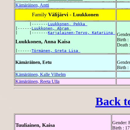
Kämäräinen, Antti
Family
Välijärvi - Luukkonen
      |-------
Luukkonen, Pekka 
|------
Luukkonen, Abram 
|     |-------
Karjalainen-Tervo, Katariina 
Gender
Birth 
Luukkonen, Anna Kaisa
Death 
|------
Törmänen, Greta Lisa 
Kämäräinen, Eetu
Gender
Birth 
Kämäräinen, Kalle Vilhelm
Kämäräinen, Reeta Ulla
Back t
Gender: 
Tuuliainen, Kaisa
Birth : 1