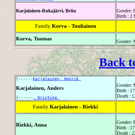
Karjalainen-Rukajärvi, Brita
Gender: 
Birth : 2
Family
Korva - Tuuliainen
Korva, Tuomas
Gender: 
Back t
|------
Karjalainen, Henrik 
Gender: 
Karjalainen, Anders
Birth : 1
Death : 
|------
, Kristina 
Family
Karjalainen - Riekki
Gender: 
Riekki, Anna
Birth : 1
Death : 2