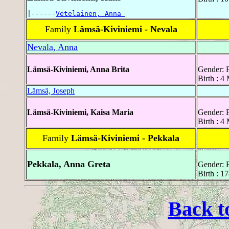
|------
Veteläinen, Anna 
Family
Lämsä-Kiviniemi - Nevala
Nevala, Anna
Lämsä-Kiviniemi, Anna Brita
Gender: 
Birth : 4
Lämsä, Joseph
Lämsä-Kiviniemi, Kaisa Maria
Gender: 
Birth : 4
Family
Lämsä-Kiviniemi - Pekkala
Pekkala, Anna Greta
Gender: 
Birth : 1
Back t