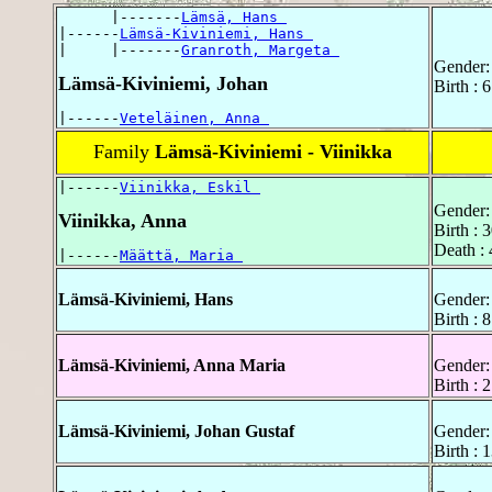
      |-------
Lämsä, Hans 
|------
Lämsä-Kiviniemi, Hans 
|     |-------
Granroth, Margeta 
Gender:
Lämsä-Kiviniemi, Johan
Birth : 
|------
Veteläinen, Anna 
Family
Lämsä-Kiviniemi - Viinikka
|------
Viinikka, Eskil 
Gender:
Viinikka, Anna
Birth :
Death :
|------
Määttä, Maria 
Lämsä-Kiviniemi, Hans
Gender:
Birth : 
Lämsä-Kiviniemi, Anna Maria
Gender:
Birth : 
Lämsä-Kiviniemi, Johan Gustaf
Gender:
Birth : 