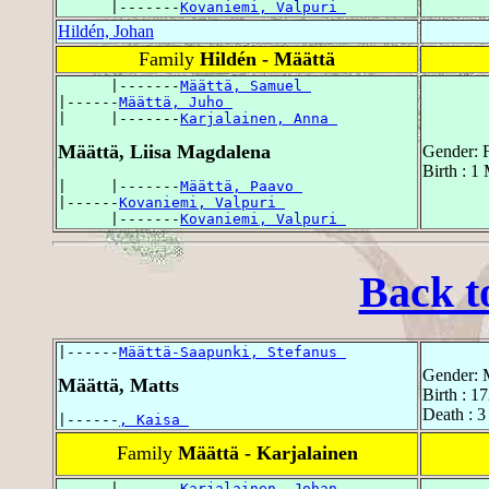
      |-------
Kovaniemi, Valpuri 
Hildén, Johan
Family
Hildén - Määttä
      |-------
Määttä, Samuel 
|------
Määttä, Juho 
|     |-------
Karjalainen, Anna 
Määttä, Liisa Magdalena
Gender: 
Birth : 1
|     |-------
Määttä, Paavo 
|------
Kovaniemi, Valpuri 
      |-------
Kovaniemi, Valpuri 
Back t
|------
Määttä-Saapunki, Stefanus 
Gender: 
Määttä, Matts
Birth : 1
Death : 3
|------
, Kaisa 
Family
Määttä - Karjalainen
      |-------
Karjalainen, Johan 