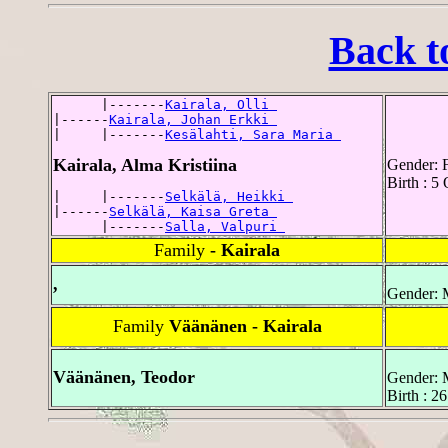
Back t
      |-------
Kairala, Olli 
|------
Kairala, Johan Erkki 
|     |-------
Kesälahti, Sara Maria 
Kairala, Alma Kristiina
Gender: 
Birth : 5
|     |-------
Selkälä, Heikki 
|------
Selkälä, Kaisa Greta 
      |-------
Salla, Valpuri 
Family
- Kairala
,
Gender: 
Family
Väänänen - Kairala
Väänänen, Teodor
Gender: 
Birth : 2