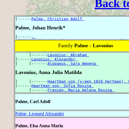
Back t
|------
Palme, Christian Adolf 
Palme, Johan Henrik*
|------
, 
Family
Palme - Lavonius
      |-------
Lavonius, Abraham 
|------
Lavonius, Alexander 
|     |-------
Alopaeus, Sara Amoena 
Lavonius, Anna Julia Matilda
|     |-------
Haartman von (v:een 1810 Hartman), 
|------
Haartman von, Sofia Rosina 
      |-------
Franzén, Maria Helena Rosina 
Palme, Carl Adolf
Palme, Leonard Alexander
Palme, Elsa Anna Maria