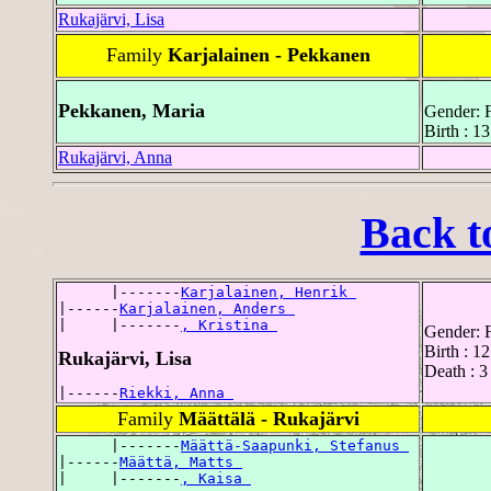
Rukajärvi, Lisa
Family
Karjalainen - Pekkanen
Pekkanen, Maria
Gender: 
Birth : 1
Rukajärvi, Anna
Back t
      |-------
Karjalainen, Henrik 
|------
Karjalainen, Anders 
|     |-------
, Kristina 
Gender: 
Birth : 1
Rukajärvi, Lisa
Death : 
|------
Riekki, Anna 
Family
Määttälä - Rukajärvi
      |-------
Määttä-Saapunki, Stefanus 
|------
Määttä, Matts 
|     |-------
, Kaisa 