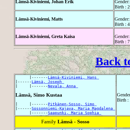
Lämsä-Kiviniemi, Johan Erik
Gender:
Birth :
Lämsä-Kiviniemi, Matts
Gender:
Birth : 
Lämsä-Kiviniemi, Greta Kaisa
Gender:
Birth :
Back t
      |-------
Lämsä-Kiviniemi, Hans 
|------
Lämsä, Joseph 
|     |-------
Nevala, Anna 
Lämsä, Simo Kustaa
Gender
Birth 
|     |-------
Pitkänen-Sosso, Simo 
|------
Sossonniemi-Kajava, Maria Magdalena 
      |-------
Saapunki, Maria Sophia 
Family
Lämsä - Sosso