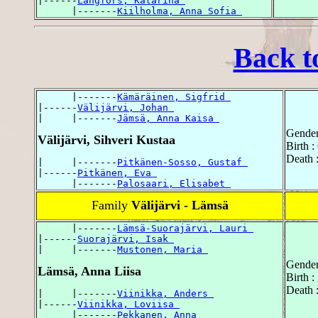
|------
Långfors, Katarina 
      |-------
Kiilholma, Anna Sofia 
Back t
      |-------
Kämäräinen, Sigfrid 
|------
Välijärvi, Johan 
|     |-------
Jämsä, Anna Kaisa 
Gender
Välijärvi, Sihveri Kustaa
Birth 
Death 
|     |-------
Pitkänen-Sosso, Gustaf 
|------
Pitkänen, Eva 
      |-------
Palosaari, Elisabet 
Family
Välijärvi - Lämsä
      |-------
Lämsä-Suorajärvi, Lauri 
|------
Suorajärvi, Isak 
|     |-------
Mustonen, Maria 
Gender
Lämsä, Anna Liisa
Birth 
Death 
|     |-------
Viinikka, Anders 
|------
Viinikka, Loviisa 
      |-------
Pekkanen, Anna 