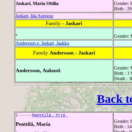
Jaskari, Maria Ottilia
Gender: 
Birth : 2
Jaskari, Ida Auroora
Family
- Jaskari
,
Gender: 
Andersson e. Jaskari, Jaakko
Family
Andersson - Jaskari
Gender: 
Andersson, Aukusti
Birth : 3
Death : 3
Back t
|------
Penttilä, Yrjö 
Gender: 
Penttilä, Maria
Birth : 1
Death : 