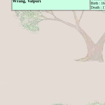
Wrang, Valpuri
Birth : 
Death : 