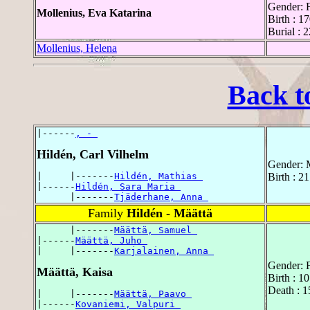
Gender: 
Mollenius, Eva Katarina
Birth : 1
Burial : 
Mollenius, Helena
Back t
|------
, - 
Hildén, Carl Vilhelm
Gender: 
|     |-------
Hildén, Mathias 
Birth : 
|------
Hildén, Sara Maria 
      |-------
Tjäderhane, Anna 
Family
Hildén - Määttä
      |-------
Määttä, Samuel 
|------
Määttä, Juho 
|     |-------
Karjalainen, Anna 
Gender: 
Määttä, Kaisa
Birth : 
Death : 
|     |-------
Määttä, Paavo 
|------
Kovaniemi, Valpuri 