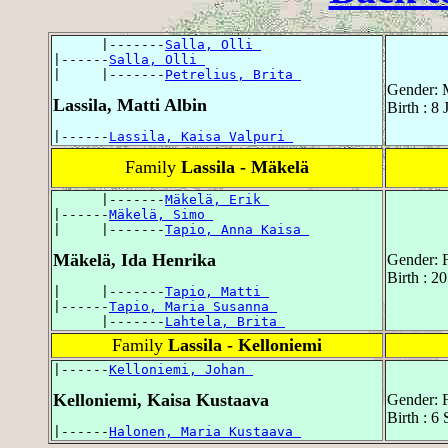
      |-------
Salla, Olli 
|------
Salla, Olli 
|     |-------
Petrelius, Brita 
Gender: 
Lassila, Matti Albin
Birth : 8
|------
Lassila, Kaisa Valpuri 
Family
Lassila - Mäkelä
      |-------
Mäkelä, Erik 
|------
Mäkelä, Simo 
|     |-------
Tapio, Anna Kaisa 
Mäkelä, Ida Henrika
Gender: 
Birth : 2
|     |-------
Tapio, Matti 
|------
Tapio, Maria Susanna 
      |-------
Lahtela, Brita 
Family
Lassila - Kelloniemi
|------
Kelloniemi, Johan 
Kelloniemi, Kaisa Kustaava
Gender: 
Birth : 6
|------
Halonen, Maria Kustaava 