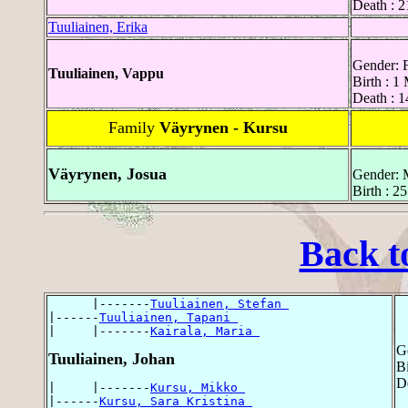
Death : 
Tuuliainen, Erika
Gender: 
Tuuliainen, Vappu
Birth : 1
Death : 1
Family
Väyrynen - Kursu
Väyrynen, Josua
Gender: 
Birth : 2
Back t
      |-------
Tuuliainen, Stefan 
|------
Tuuliainen, Tapani 
|     |-------
Kairala, Maria 
G
Tuuliainen, Johan
B
D
|     |-------
Kursu, Mikko 
|------
Kursu, Sara Kristina 