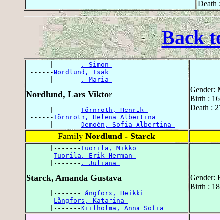
Death 
Back t
      |-------
, Simon 
|------
Nordlund, Isak 
|     |-------
, Maria 
Gender: 
Nordlund, Lars Viktor
Birth : 1
Death : 
|     |-------
Törnroth, Henrik 
|------
Törnroth, Helena Albertina 
      |-------
Demoén, Sofia Albertina 
Family
Nordlund - Starck
      |-------
Tuorila, Mikko 
|------
Tuorila, Erik Herman 
|     |-------
, Juliana 
Starck, Amanda Gustava
Gender: 
Birth : 1
|     |-------
Långfors, Heikki 
|------
Långfors, Katarina 
      |-------
Kiilholma, Anna Sofia 