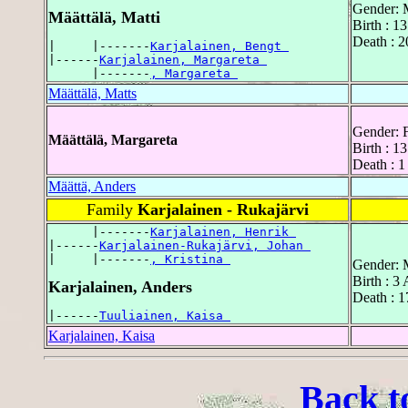
Gender: 
Määttälä, Matti
Birth : 1
Death : 2
|     |-------
Karjalainen, Bengt 
|------
Karjalainen, Margareta 
      |-------
, Margareta 
Määttälä, Matts
Gender: 
Määttälä, Margareta
Birth : 
Death : 1
Määttä, Anders
Family
Karjalainen - Rukajärvi
      |-------
Karjalainen, Henrik 
|------
Karjalainen-Rukajärvi, Johan 
|     |-------
, Kristina 
Gender: 
Birth : 3
Karjalainen, Anders
Death : 
|------
Tuuliainen, Kaisa 
Karjalainen, Kaisa
Back t