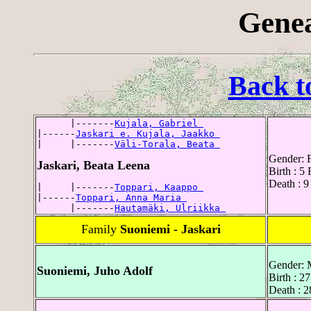
Genea
Back t
      |-------
Kujala, Gabriel 
|------
Jaskari e. Kujala, Jaakko 
|     |-------
Väli-Torala, Beata 
Gender: 
Jaskari, Beata Leena
Birth : 5
Death : 9
|     |-------
Toppari, Kaappo 
|------
Toppari, Anna Maria 
      |-------
Hautamäki, Ulriikka 
Family
Suoniemi - Jaskari
Gender: 
Suoniemi, Juho Adolf
Birth : 2
Death : 2