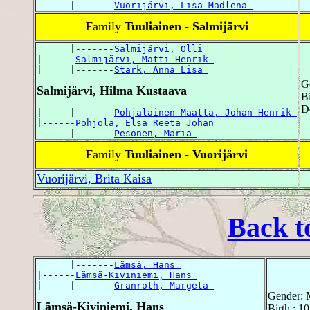
      |-------
Vuorijärvi, Lisa Madlena 
Family
Tuuliainen - Salmijärvi
      |-------
Salmijärvi, Olli 
|------
Salmijärvi, Matti Henrik 
|     |-------
Stark, Anna Lisa 
G
Salmijärvi, Hilma Kustaava
B
D
|     |-------
Pohjalainen Määttä, Johan Henrik 
|------
Pohjola, Elsa Reeta Johan 
      |-------
Pesonen, Maria 
Family
Tuuliainen - Vuorijärvi
Vuorijärvi, Brita Kaisa
Back t
      |-------
Lämsä, Hans 
|------
Lämsä-Kiviniemi, Hans 
|     |-------
Granroth, Margeta 
Gender: 
Lämsä-Kiviniemi, Hans
Birth : 1