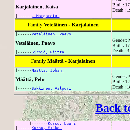
Birth : 1
Karjalainen, Kaisa
Death : 1
|------
, Margareta 
Family
Veteläinen - Karjalainen
|------
Veteläinen, Paavo 
Gender: 
Veteläinen, Paavo
Birth : 1
Death : 
|------
Sirniö, Riitta 
Family
Määttä - Karjalainen
|------
Määttä, Johan 
Gender: 
Määttä, Pehr
Birth : 1
Death : 
|------
Säkkinen, Valpuri 
Back t
      |-------
Kursu, Lauri 
|------
Kursu, Mikko 