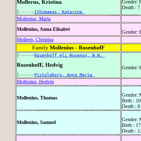
Mollerus, Kristina
Gender: 
Death : 
|------
Ithimaeus, Katarina 
Mollenius, Maria
Mollenius, Anna Elisabet
Gender: 
Molleen, Christina
Family
Mollenius - RosenhofF
|------
Rosenhoff eli Rosenov, N.N. 
RosenhofF, Hedvig
Gender: 
|------
Pistolekors, Anna Maria 
Mollenius, Hedvig
Gender: 
Mollenius, Thomas
Birth : 1
Death : 8
Gender: 
Mollenius, Samuel
Birth : 1
Death : 1