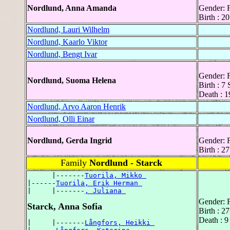
Nordlund, Anna Amanda
Gender: 
Birth : 2
Nordlund, Lauri Wilhelm
Nordlund, Kaarlo Viktor
Nordlund, Bengt Ivar
Gender: 
Nordlund, Suoma Helena
Birth : 7
Death : 
Nordlund, Arvo Aaron Henrik
Nordlund, Olli Einar
Nordlund, Gerda Ingrid
Gender: 
Birth : 
Family
Nordlund - Starck
      |-------
Tuorila, Mikko 
|------
Tuorila, Erik Herman 
|     |-------
, Juliana 
Gender: 
Starck, Anna Sofia
Birth : 2
Death : 9
|     |-------
Långfors, Heikki 