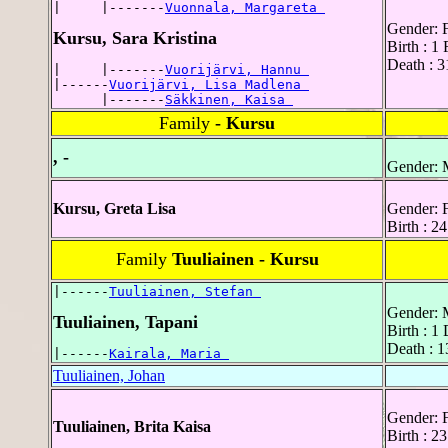
|     |-------
Vuonnala, Margareta 
Gender: 
Kursu, Sara Kristina
Birth : 1
Death : 
|     |-------
Vuorijärvi, Hannu 
|------
Vuorijärvi, Lisa Madlena 
      |-------
Säkkinen, Kaisa 
Family
- Kursu
, -
Gender: 
Kursu, Greta Lisa
Gender: 
Birth : 2
Family
Tuuliainen - Kursu
|------
Tuuliainen, Stefan 
Gender: 
Tuuliainen, Tapani
Birth : 
Death : 1
|------
Kairala, Maria 
Tuuliainen, Johan
Gender: 
Tuuliainen, Brita Kaisa
Birth : 2