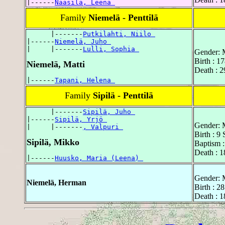
|------
Nääsilä, Leena 
Family
Niemelä - Penttilä
      |-------
Putkilahti, Niilo 
|------
Niemelä, Juho 
|     |-------
Lulli, Sophia 
Gender: 
Birth : 1
Niemelä, Matti
Death : 
|------
Tapani, Helena 
Family
Sipilä - Penttilä
      |-------
Sipilä, Juho 
|------
Sipilä, Yrjö 
Gender: 
|     |-------
, Valpuri 
Birth : 9
Sipilä, Mikko
Baptism 
Death : 
|------
Huusko, Maria (Leena) 
Gender: 
Niemelä, Herman
Birth : 2
Death : 1