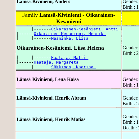
Lämsä-Kiviniemi, Anders
Gender:
Birth : 
Family
Lämsä-Kiviniemi - Oikarainen-
Kesäniemi
      |-------
Oikarainen-Kesäniemi, Antti 
|------
Oikarainen-Kesäniemi, Henrik 
|     |-------
Maaninka, Liisa 
Oikarainen-Kesäniemi, Liisa Helena
Gender:
Birth :
|     |-------
Haataja, Matti 
|------
Haataja, Margareta 
      |-------
Säkkinen, Kaarina 
Lämsä-Kiviniemi, Lena Kaisa
Gender:
Birth :
Lämsä-Kiviniemi, Henrik Abram
Gender:
Birth :
Gender:
Lämsä-Kiviniemi, Henrik Matias
Birth : 
Death :