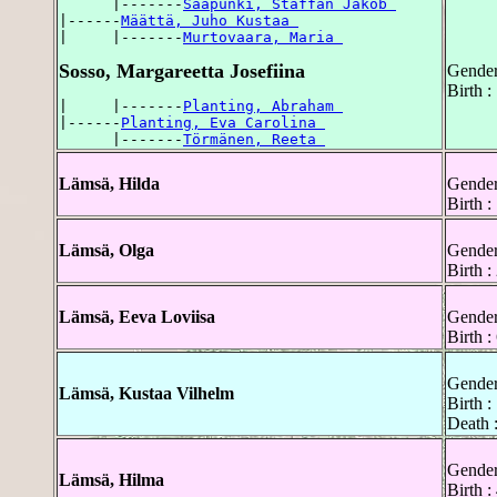
      |-------
Saapunki, Staffan Jakob 
|------
Määttä, Juho Kustaa 
|     |-------
Murtovaara, Maria 
Sosso, Margareetta Josefiina
Gender
Birth 
|     |-------
Planting, Abraham 
|------
Planting, Eva Carolina 
      |-------
Törmänen, Reeta 
Lämsä, Hilda
Gender
Birth 
Lämsä, Olga
Gender
Birth 
Lämsä, Eeva Loviisa
Gender
Birth 
Gender
Lämsä, Kustaa Vilhelm
Birth 
Death 
Gender
Lämsä, Hilma
Birth 