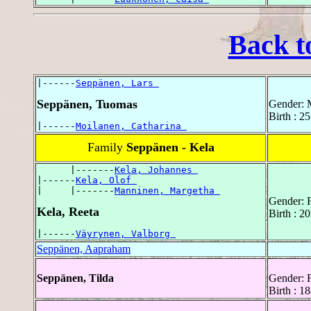
Back t
|------
Seppänen, Lars 
Seppänen, Tuomas
Gender: 
Birth : 
|------
Moilanen, Catharina 
Family
Seppänen - Kela
      |-------
Kela, Johannes 
|------
Kela, Olof 
|     |-------
Manninen, Margetha 
Gender: 
Kela, Reeta
Birth : 2
|------
Väyrynen, Valborg 
Seppänen, Aapraham
Seppänen, Tilda
Gender: 
Birth : 1