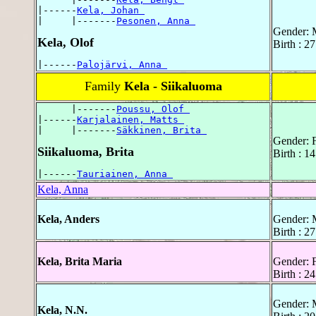
|------
Kela, Johan 
|     |-------
Pesonen, Anna 
Gender: 
Kela, Olof
Birth : 2
|------
Palojärvi, Anna 
Family
Kela - Siikaluoma
      |-------
Poussu, Olof 
|------
Karjalainen, Matts 
|     |-------
Säkkinen, Brita 
Gender: 
Siikaluoma, Brita
Birth : 1
|------
Tauriainen, Anna 
Kela, Anna
Kela, Anders
Gender: 
Birth : 
Kela, Brita Maria
Gender: 
Birth : 2
Gender: 
Kela, N.N.