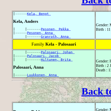
Back t
|------
Kela, Bengt 
Kela, Anders
Gender: 
|     |-------
Pesonen, Pekka 
Birth : 1
|------
Pesonen, Anna 
      |-------
Granroth, Anna 
Family
Kela - Palosaari
      |-------
Palosaari, Johan 
|------
Palosaari, Jacob 
|     |-------
Hiltunen, Brita 
Gender: 
Birth : 2
Palosaari, Anna
Death : 
|------
Luukkonen, Anna 
Back t
Gender: 