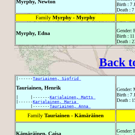
Myrphy, Newton
Birth : 7
Death : 7
Family
Myrphy - Myrphy
Gender: 
Myrphy, Edna
Birth : 1
Death : 2
Back t
|------
Tauriainen, Sigfrid 
Tauriainen, Henrik
Gender: 
Birth : 7
|     |-------
Karjalainen, Matts 
Death : 
|------
Karjalainen, Maria 
      |-------
Tauriainen, Anna 
Family
Tauriainen - Kämäräinen
Gender: 
Kämäräinen, Caisa