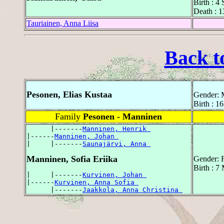
Birth : 
Death : 
Tauriainen, Anna Liisa
Back t
Pesonen, Elias Kustaa
Gender: 
Birth : 1
Family
Pesonen - Manninen
      |-------
Manninen, Henrik 
|------
Manninen, Johan 
|     |-------
Saunajärvi, Anna 
Manninen, Sofia Eriika
Gender: 
Birth : 
|     |-------
Kurvinen, Johan 
|------
Kurvinen, Anna Sofia 
      |-------
Jaakkola, Anna Christina 