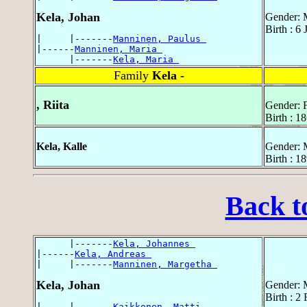
Kela, Johan
Gender: 
Birth : 6
|     |-------
Manninen, Paulus 
|------
Manninen, Maria 
      |-------
Kela, Maria 
Family
Kela -
, Riita
Gender: 
Birth : 1
Kela, Kalle
Gender: 
Birth : 1
Back t
      |-------
Kela, Johannes 
|------
Kela, Andreas 
|     |-------
Manninen, Margetha 
Kela, Johan
Gender: 
Birth : 2
|     |-------
Kaikkonen, Matti 