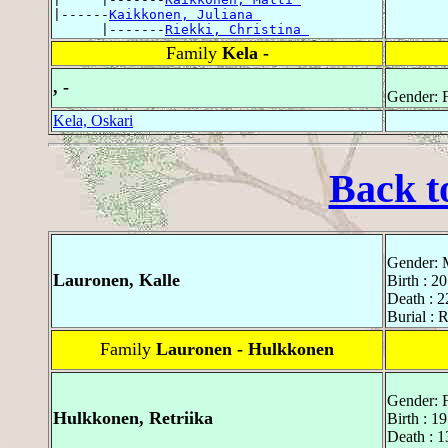
|------
Kaikkonen, Juliana 
      |-------
Riekki, Christina 
Family
Kela -
, -
Gender: 
Kela, Oskari
Back t
Gender: 
Lauronen, Kalle
Birth : 2
Death : 
Burial : 
Family
Lauronen - Hulkkonen
Gender: 
Hulkkonen, Retriika
Birth : 
Death : 