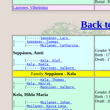
Burial : 
Lauronen, Vilhelmiina
Back t
      |-------
Seppänen, Lars 
|------
Seppänen, Tuomas 
|     |-------
Moilanen, Catharina 
Gender: 
Seppänen, Antti
Birth : 1
Death : 
|     |-------
Kela, Olof 
|------
Kela, Reeta 
      |-------
Väyrynen, Valborg 
Family
Seppänen - Kela
      |-------
Kela, Thomas 
|------
Kela, Henrik 
|     |-------
Manninen, Valborg 
Gender: 
Kela, Hilda Maria
Birth : 5
Death : 
|     |-------
Moilanen, Johan 
|------
Moilanen, Kaisa Lena 
      |-------
Luukkonen, Caisa 