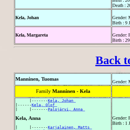
Birth : 
Death : 
Kela, Johan
Gender: 
Birth : 9
Kela, Margareta
Gender: 
Birth : 
Back t
Manninen, Tuomas
Gender: 
Family
Manninen - Kela
      |-------
Kela, Johan 
|------
Kela, Olof 
|     |-------
Palojärvi, Anna 
Kela, Anna
Gender: 
Birth : 1
|     |-------
Karjalainen, Matts 