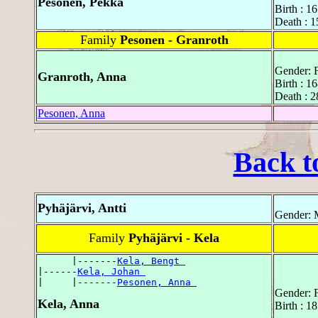
Pesonen, Pekka
Birth : 1
Death : 
Family
Pesonen - Granroth
Gender: 
Granroth, Anna
Birth : 
Death : 
Pesonen, Anna
Back t
Pyhäjärvi, Antti
Gender: 
Family
Pyhäjärvi - Kela
      |-------
Kela, Bengt 
|------
Kela, Johan 
|     |-------
Pesonen, Anna 
Gender: 
Kela, Anna
Birth : 