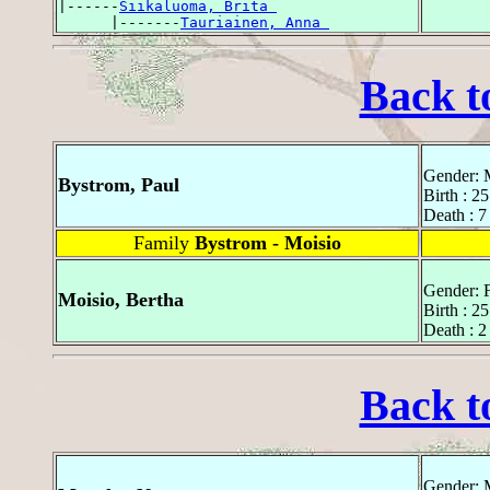
|------
Siikaluoma, Brita 
      |-------
Tauriainen, Anna 
Back t
Gender: 
Bystrom, Paul
Birth : 2
Death : 7
Family
Bystrom - Moisio
Gender: 
Moisio, Bertha
Birth : 2
Death : 2
Back t
Gender: 