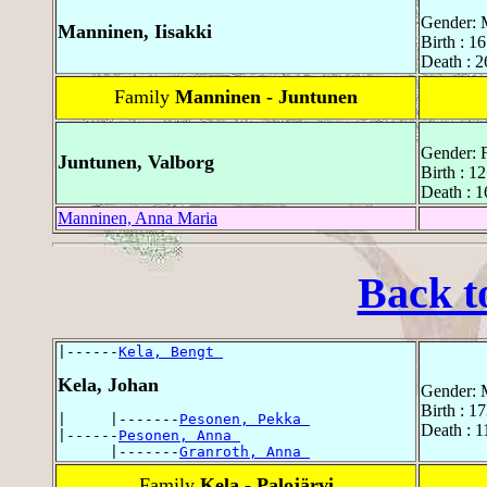
Gender: 
Manninen, Iisakki
Birth : 1
Death : 2
Family
Manninen - Juntunen
Gender: 
Juntunen, Valborg
Birth : 1
Death : 
Manninen, Anna Maria
Back t
|------
Kela, Bengt 
Kela, Johan
Gender: 
Birth : 1
|     |-------
Pesonen, Pekka 
Death : 1
|------
Pesonen, Anna 
      |-------
Granroth, Anna 
Family
Kela - Palojärvi