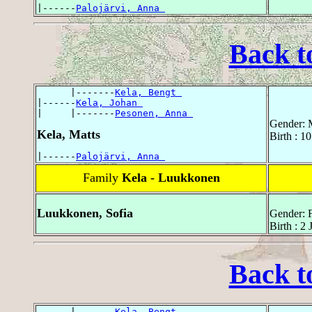
|------
Palojärvi, Anna 
Back t
      |-------
Kela, Bengt 
|------
Kela, Johan 
|     |-------
Pesonen, Anna 
Gender: 
Kela, Matts
Birth : 1
|------
Palojärvi, Anna 
Family
Kela - Luukkonen
Luukkonen, Sofia
Gender: 
Birth : 2
Back t
      |-------
Kela, Bengt 