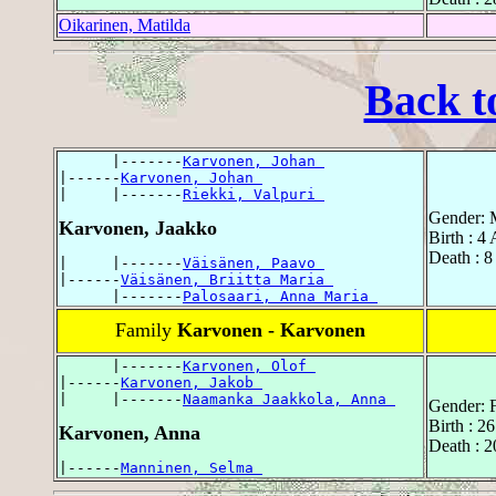
Oikarinen, Matilda
Back t
      |-------
Karvonen, Johan 
|------
Karvonen, Johan 
|     |-------
Riekki, Valpuri 
Gender: 
Karvonen, Jaakko
Birth : 
Death : 
|     |-------
Väisänen, Paavo 
|------
Väisänen, Briitta Maria 
      |-------
Palosaari, Anna Maria 
Family
Karvonen - Karvonen
      |-------
Karvonen, Olof 
|------
Karvonen, Jakob 
|     |-------
Naamanka Jaakkola, Anna 
Gender: 
Birth : 2
Karvonen, Anna
Death : 
|------
Manninen, Selma 