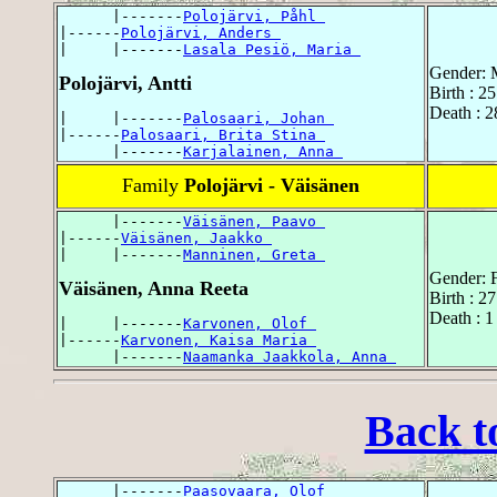
      |-------
Polojärvi, Påhl 
|------
Polojärvi, Anders 
|     |-------
Lasala Pesiö, Maria 
Gender: 
Polojärvi, Antti
Birth : 
Death : 
|     |-------
Palosaari, Johan 
|------
Palosaari, Brita Stina 
      |-------
Karjalainen, Anna 
Family
Polojärvi - Väisänen
      |-------
Väisänen, Paavo 
|------
Väisänen, Jaakko 
|     |-------
Manninen, Greta 
Gender: 
Väisänen, Anna Reeta
Birth : 2
Death : 
|     |-------
Karvonen, Olof 
|------
Karvonen, Kaisa Maria 
      |-------
Naamanka Jaakkola, Anna 
Back t
      |-------
Paasovaara, Olof 