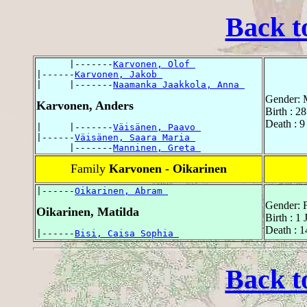
Back t
      |-------
Karvonen, Olof 
|------
Karvonen, Jakob 
|     |-------
Naamanka Jaakkola, Anna 
Gender: 
Karvonen, Anders
Birth : 
Death : 9
|     |-------
Väisänen, Paavo 
|------
Väisänen, Saara Maria 
      |-------
Manninen, Greta 
Family
Karvonen - Oikarinen
|------
Oikarinen, Abram 
Gender: 
Oikarinen, Matilda
Birth : 1
Death : 
|------
Bisi, Caisa Sophia 
Back t