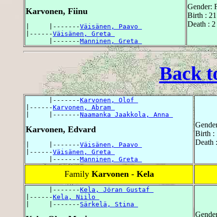
Gender: 
Karvonen, Fiinu
Birth : 
Death : 
|     |-------
Väisänen, Paavo 
|------
Väisänen, Greta 
      |-------
Manninen, Greta 
Back t
      |-------
Karvonen, Olof 
|------
Karvonen, Abram 
|     |-------
Naamanka Jaakkola, Anna 
Gender
Karvonen, Edvard
Birth 
Death 
|     |-------
Väisänen, Paavo 
|------
Väisänen, Greta 
      |-------
Manninen, Greta 
Family
Karvonen - Kela
      |-------
Kela, Jöran Gustaf 
|------
Kela, Niilo 
|     |-------
Särkelä, Stina 
Gender