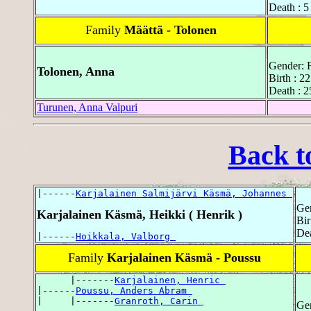
Death : 
Family
Määttä - Tolonen
Gender: 
Tolonen, Anna
Birth : 2
Death : 
Turunen, Anna Valpuri
Back t
|------
Karjalainen Salmijärvi Käsmä, Johannes 
Ge
Karjalainen Käsmä, Heikki ( Henrik )
Bi
De
|------
Hoikkala, Valborg 
Family
Karjalainen Käsmä - Poussu
      |-------
Karjalainen, Henric 
|------
Poussu, Anders Abram 
|     |-------
Granroth, Carin 
Ge