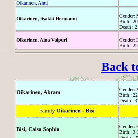
Oikarinen, Antti
Gender: 
Oikarinen, Iisakki Hermanni
Birth : 2
Death : 
Oikarinen, Aina Valpuri
Gender: 
Birth : 2
Back t
Gender: 
Oikarinen, Abram
Birth : 2
Death : 
Family
Oikarinen - Bisi
Gender: 
Bisi, Caisa Sophia
Birth : 3
Death : 2