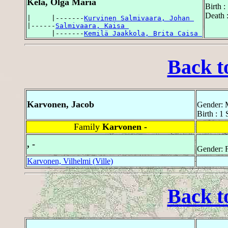
Kela, Olga Maria
Birth 
Death 
|     |-------
Kurvinen Salmivaara, Johan 
|------
Salmivaara, Kaisa 
      |-------
Kemilä Jaakkola, Brita Caisa 
Back t
Karvonen, Jacob
Gender: 
Birth : 
Family
Karvonen -
, -
Gender: 
Karvonen, Vilhelmi (Ville)
Back t