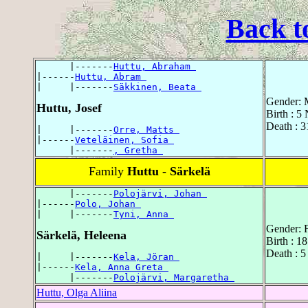
Back t
      |-------
Huttu, Abraham 
|------
Huttu, Abram 
|     |-------
Säkkinen, Beata 
Gender: 
Huttu, Josef
Birth : 5
Death : 
|     |-------
Orre, Matts 
|------
Veteläinen, Sofia 
      |-------
, Gretha 
Family
Huttu - Särkelä
      |-------
Polojärvi, Johan 
|------
Polo, Johan 
|     |-------
Tyni, Anna 
Gender: 
Särkelä, Heleena
Birth : 
Death : 
|     |-------
Kela, Jöran 
|------
Kela, Anna Greta 
      |-------
Polojärvi, Margaretha 
Huttu, Olga Aliina