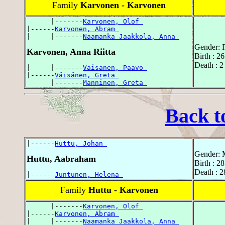
Family
Karvonen - Karvonen
      |-------
Karvonen, Olof 
|------
Karvonen, Abram 
|     |-------
Naamanka Jaakkola, Anna 
Gender: 
Karvonen, Anna Riitta
Birth : 2
Death : 2
|     |-------
Väisänen, Paavo 
|------
Väisänen, Greta 
      |-------
Manninen, Greta 
Back t
|------
Huttu, Johan 
Gender: 
Huttu, Aabraham
Birth : 
Death : 
|------
Juntunen, Helena 
Family
Huttu - Karvonen
      |-------
Karvonen, Olof 
|------
Karvonen, Abram 
|     |-------
Naamanka Jaakkola, Anna 