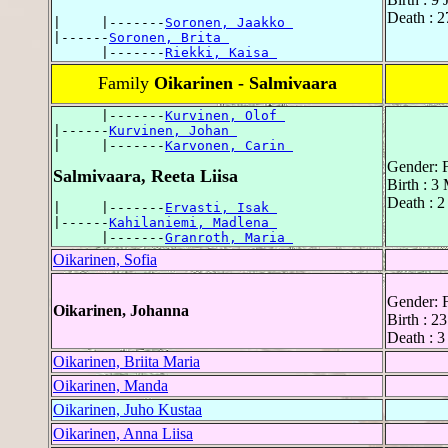
Death : 
|     |-------
Soronen, Jaakko 
|------
Soronen, Brita 
      |-------
Riekki, Kaisa 
Family
Oikarinen - Salmivaara
      |-------
Kurvinen, Olof 
|------
Kurvinen, Johan 
|     |-------
Karvonen, Carin 
Gender: 
Salmivaara, Reeta Liisa
Birth : 
Death : 
|     |-------
Ervasti, Isak 
|------
Kahilaniemi, Madlena 
      |-------
Granroth, Maria 
Oikarinen, Sofia
Gender: 
Oikarinen, Johanna
Birth : 
Death : 
Oikarinen, Briita Maria
Oikarinen, Manda
Oikarinen, Juho Kustaa
Oikarinen, Anna Liisa