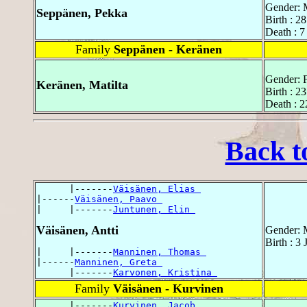
Gender: 
Seppänen, Pekka
Birth : 
Death : 7
Family
Seppänen - Keränen
Gender: 
Keränen, Matilta
Birth : 2
Death : 
Back t
      |-------
Väisänen, Elias 
|------
Väisänen, Paavo 
|     |-------
Juntunen, Elin 
Väisänen, Antti
Gender: 
Birth : 3
|     |-------
Manninen, Thomas 
|------
Manninen, Greta 
      |-------
Karvonen, Kristina 
Family
Väisänen - Kurvinen
      |-------
Kurvinen, Jacob 