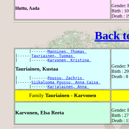
Gender: 
Huttu, Aada
Birth : 
Death : 
Back t
      |-------
Manninen, Thomas 
|------
Tauriainen, Tuomas 
|     |-------
Karvonen, Kristina 
Gender: 
Tauriainen, Kustaa
Birth : 
Death : 
|     |-------
Poussu, Zachris 
|------
Siikaluoma Poussu, Anna Caisa 
      |-------
Karjalainen, Anna 
Family
Tauriainen - Karvonen
Gender: 
Karvonen, Elsa Reeta
Birth : 
Death : 