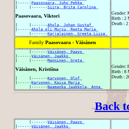
|------
Paasovaara, Juho Pekka 
|     |-------
Siira, Brita Carolina 
Gender: 
Paasovaara, Viktori
Birth : 
Death : 
|     |-------
Ahola, Johan Gustaf 
|------
Ahola eli Mursu, Reeta Maria 
      |-------
Karjalainen, Greeta Liisa 
Family
Paasovaara - Väisänen
      |-------
Väisänen, Paavo 
|------
Väisänen, Jaakko 
|     |-------
Manninen, Greta 
Gender: 
Väisänen, Kristiina
Birth : 
Death : 
|     |-------
Karvonen, Olof 
|------
Karvonen, Kaisa Maria 
      |-------
Naamanka Jaakkola, Anna 
Back t
      |-------
Väisänen, Paavo 
|------
Väisänen, Jaakko 