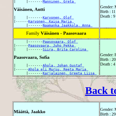
|     |-------
Manninen, Greta 
Gender: 
Väisänen, Antti
Birth : 
Death : 
|     |-------
Karvonen, Olof 
|------
Karvonen, Kaisa Maria 
      |-------
Naamanka Jaakkola, Anna 
Family
Väisänen - Paasovaara
      |-------
Paasovaara, Olof 
|------
Paasovaara, Juho Pekka 
|     |-------
Siira, Brita Carolina 
Gender: 
Paasovaara, Sofia
Birth : 
Death : 
|     |-------
Ahola, Johan Gustaf 
|------
Ahola eli Mursu, Reeta Maria 
      |-------
Karjalainen, Greeta Liisa 
Back t
Gender: 
Määttä, Jaakko
Birth : 