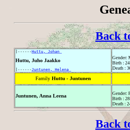
Genea
Back t
|------
Huttu, Johan 
Gender: 
Huttu, Juho Jaakko
Birth : 
Death : 
|------
Juntunen, Helena 
Family
Huttu - Juntunen
Gender: 
Juntunen, Anna Leena
Birth : 2
Death : 
Back t