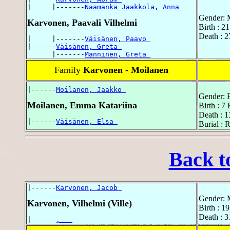
|     |-------
Naamanka Jaakkola, Anna 
Gender: 
Karvonen, Paavali Vilhelmi
Birth : 2
Death : 
|     |-------
Väisänen, Paavo 
|------
Väisänen, Greta 
      |-------
Manninen, Greta 
Family
Karvonen - Moilanen
|------
Moilanen, Jaakko 
Gender: 
Moilanen, Emma Katariina
Birth : 7
Death : 
|------
Väisänen, Elsa 
Burial : 
Back t
|------
Karvonen, Jacob 
Gender: 
Karvonen, Vilhelmi (Ville)
Birth : 
Death : 
|------
, - 