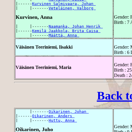
|------
Kurvinen Salmivaara, Johan 
|     |-------
Veteläinen, Valborg 
Kurvinen, Anna
Gender: 
Birth : 7
|     |-------
Naamanka, Johan Henrik 
|------
Kemilä Jaakkola, Brita Caisa 
      |-------
Määttä, Anna 
Väisänen Teeriniemi, Iisakki
Gender: 
Birth : 
Gender: 
Väisänen Teeriniemi, Maria
Birth : 
Death : 
Back t
      |-------
Oikarinen, Johan 
|------
Oikarinen, Anders 
|     |-------
Huttu, Anna 
Gender: 
Oikarinen, Juho
Birth : 9