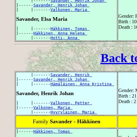
      |-------
Savander, Henrik Johan 
|------
Savander, Henrik Johan 
|     |-------
Valkonen, Maria 
Gender: 
Savander, Elsa Maria
Birth : 1
Death : 
|     |-------
Häkkinen, Tomas 
|------
Häkkinen, Anna Helena 
      |-------
Hotti, Anna 
Back t
      |-------
Savander, Henrik 
|------
Savander, Henrik Johan 
|     |-------
Hämäläinen, Anna Kristina 
Gender: 
Savander, Henrik Johan
Birth : 2
Death : 
|     |-------
Valkonen, Petter 
|------
Valkonen, Maria 
      |-------
Hyyryläinen, Maria 
Family
Savander - Häkkinen
|------
Häkkinen, Tomas 