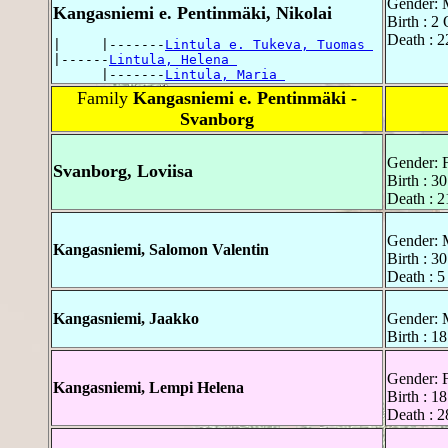
Gender: 
Kangasniemi e. Pentinmäki, Nikolai
Birth : 2
Death : 2
|     |-------
Lintula e. Tukeva, Tuomas 
|------
Lintula, Helena 
      |-------
Lintula, Maria 
Family
Kangasniemi e. Pentinmäki -
Svanborg
Gender: 
Svanborg, Loviisa
Birth : 3
Death : 2
Gender: 
Kangasniemi, Salomon Valentin
Birth : 30
Death : 5
Kangasniemi, Jaakko
Gender: 
Birth : 1
Gender: 
Kangasniemi, Lempi Helena
Birth : 18
Death : 2