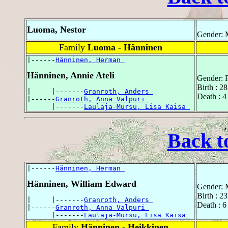
Luoma, Nestor
Gender: 
Family
Luoma - Hänninen
|------
Hänninen, Herman 
Hänninen, Annie Ateli
Gender: 
Birth : 2
|     |-------
Granroth, Anders 
Death : 
|------
Granroth, Anna Valpuri 
      |-------
Laulaja-Mursu, Lisa Kaisa 
Back t
|------
Hänninen, Herman 
Hänninen, William Edward
Gender: 
Birth : 2
|     |-------
Granroth, Anders 
Death : 
|------
Granroth, Anna Valpuri 
      |-------
Laulaja-Mursu, Lisa Kaisa 
Family
Hänninen - Heikkinen