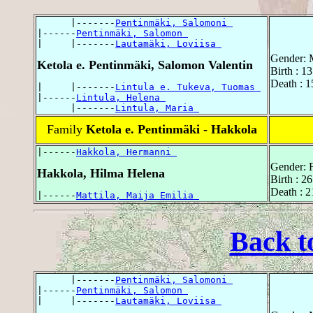
      |-------
Pentinmäki, Salomoni 
|------
Pentinmäki, Salomon 
|     |-------
Lautamäki, Loviisa 
Gender: 
Ketola e. Pentinmäki, Salomon Valentin
Birth : 1
Death : 1
|     |-------
Lintula e. Tukeva, Tuomas 
|------
Lintula, Helena 
      |-------
Lintula, Maria 
Family
Ketola e. Pentinmäki - Hakkola
|------
Hakkola, Hermanni 
Gender: 
Hakkola, Hilma Helena
Birth : 2
Death : 2
|------
Mattila, Maija Emilia 
Back t
      |-------
Pentinmäki, Salomoni 
|------
Pentinmäki, Salomon 
|     |-------
Lautamäki, Loviisa 