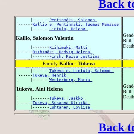
Back t
      |-------
Pentinmäki, Salomon 
|------
Kallio e. Pentinmäki, Tuomas Manasse 
|     |-------
Lintula, Helena 
Gende
Kallio, Salomon Valentin
Birth
Death 
|     |-------
Riihimäki, Matti 
|------
Riihimäki, Hedvig Helena 
      |-------
Finsk, Kaisa Justiina 
Family
Kallio - Tukeva
      |-------
Tukeva e. Lintula, Salomon 
|------
Tukeva, Henrik 
|     |-------
Westerberg, Maria 
Gende
Tukeva, Aini Helena
Birth 
Death
|     |-------
Tukeva, Jaakko 
|------
Tukeva, Susanna Ulriika 
      |-------
Luhtanen, Loviisa 
Back t