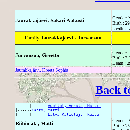
Gender: 
Jaurakkajärvi, Sakari Aukusti
Birth : 2
Death : 1
Family
Jaurakkajärvi - Jurvansuu
Gender: 
Jurvansuu, Greetta
Birth : 3
Death : 2
Jaurakkajärvi, Kreeta Sophia
Back t
      |-------
Vuollet, Annala, Matti 
|------
Kanto, Matti 
|     |-------
Latva-Kalistaja, Kaisa 
Gender: 
Riihimäki, Matti
Birth : 2