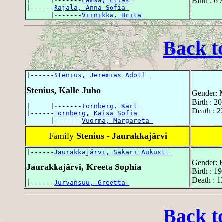
|     |-------
Lämsä, Elias 
Birth : 
|------
Rajala, Anna Sofia 
      |-------
Viinikka, Brita 
Back t
|------
Stenius, Jeremias Adolf 
Stenius, Kalle Juho
Gender: 
Birth : 2
|     |-------
Tornberg, Karl 
Death : 
|------
Tornberg, Kaisa Sofia 
      |-------
Vuorma, Margareta 
Family
Stenius - Jaurakkajärvi
|------
Jaurakkajärvi, Sakari Aukusti 
Gender: 
Jaurakkajärvi, Kreeta Sophia
Birth : 1
Death : 1
|------
Jurvansuu, Greetta 
Back t