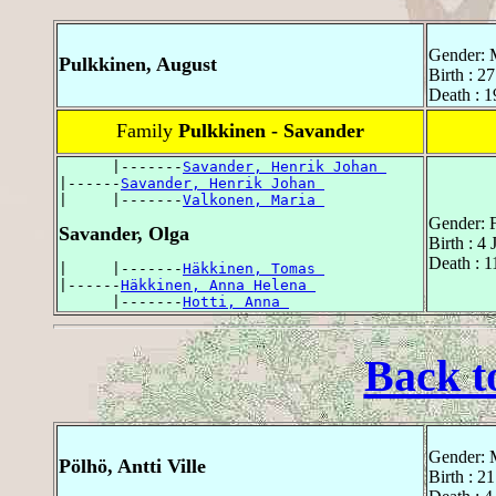
Gender: 
Pulkkinen, August
Birth : 
Death : 1
Family
Pulkkinen - Savander
      |-------
Savander, Henrik Johan 
|------
Savander, Henrik Johan 
|     |-------
Valkonen, Maria 
Gender: 
Savander, Olga
Birth : 4
Death : 
|     |-------
Häkkinen, Tomas 
|------
Häkkinen, Anna Helena 
      |-------
Hotti, Anna 
Back t
Gender: 
Pölhö, Antti Ville
Birth : 