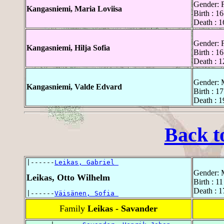
Gender: 
Kangasniemi, Maria Loviisa
Birth : 1
Death : 1
Gender: 
Kangasniemi, Hilja Sofia
Birth : 1
Death : 1
Gender: 
Kangasniemi, Valde Edvard
Birth : 1
Death : 1
Back t
|------
Leikas, Gabriel 
Gender: 
Leikas, Otto Wilhelm
Birth : 1
Death : 
|------
Väisänen, Sofia 
Family
Leikas - Savander