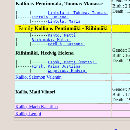
Gender: 
Kallio e. Pentinmäki, Tuomas Manasse
Birth : 2
Death : 1
|     |-------
Lintula e. Tukeva, Tuomas 
|------
Lintula, Helena 
      |-------
Lintula, Maria 
Family
Kallio e. Pentinmäki - Riihimäki
      |-------
Kanto, Matti 
|------
Riihimäki, Matti 
|     |-------
Perälä, Susanna 
Gender: 
Riihimäki, Hedvig Helena
Birth : 16
Death : 1
|     |-------
Finsk, Matti (Matts) 
|------
Finsk, Kaisa Justiina 
      |-------
Wegelius, Hedvig 
Kallio, Salomon Valentin
Gender: 
Kallio, Matti Vihtori
Birth : 1
Death : 
Kallio, Maria Katariina
Kallio, Lempi