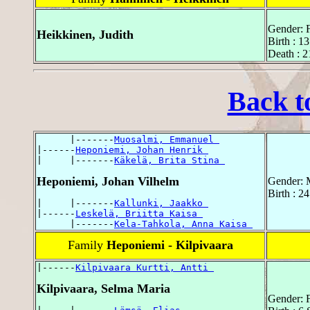
Gender: 
Heikkinen, Judith
Birth : 1
Death : 
Back t
      |-------
Muosalmi, Emmanuel 
|------
Heponiemi, Johan Henrik 
|     |-------
Käkelä, Brita Stina 
Heponiemi, Johan Vilhelm
Gender: 
Birth : 2
|     |-------
Kallunki, Jaakko 
|------
Leskelä, Briitta Kaisa 
      |-------
Kela-Tahkola, Anna Kaisa 
Family
Heponiemi - Kilpivaara
|------
Kilpivaara Kurtti, Antti 
Kilpivaara, Selma Maria
Gender: 