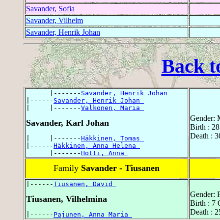
Savander, Sofia
Savander, Vilhelm
Savander, Henrik Johan
Back t
      |-------
Savander, Henrik Johan 
|------
Savander, Henrik Johan 
|     |-------
Valkonen, Maria 
Gender: 
Savander, Karl Johan
Birth : 2
Death : 3
|     |-------
Häkkinen, Tomas 
|------
Häkkinen, Anna Helena 
      |-------
Hotti, Anna 
Family
Savander - Tiusanen
|------
Tiusanen, David 
Gender: 
Tiusanen, Vilhelmina
Birth : 7
Death : 2
|------
Pajunen, Anna Maria 