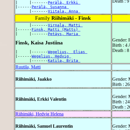
Death : 9
|     |-------
Perälä, Erkki 
|------
Perälä, Susanna 
      |-------
Viitala, Anna 
Family
Riihimäki - Finsk
      |-------
Virnala, Matti 
|------
Finsk, Matti (Matts) 
|     |-------
Petäys, Maria 
Gender: 
Finsk, Kaisa Justiina
Birth : 4 
Death : 8
|     |-------
Wegelius,  Elias 
|------
Wegelius, Hedvig 
      |-------
Katila, Brita 
Ruutila, Matti
Riihimäki, Jaakko
Gender: 
Birth : 26
Gender: 
Riihimäki, Erkki Valentin
Birth : 24
Death : 2
Riihimäki, Hedvig Helena
Riihimäki, Samuel Laurentin
Gender: 