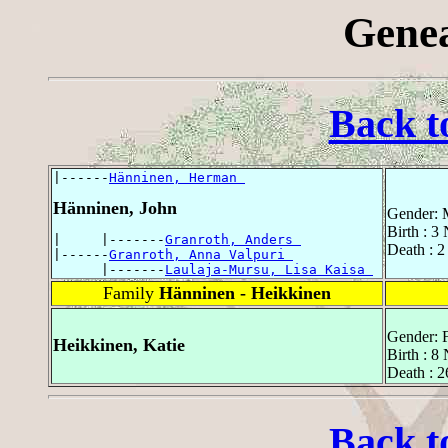
Genea
Back t
|------
Hänninen, Herman 
Hänninen, John
Gender: 
Birth : 
|     |-------
Granroth, Anders 
Death : 
|------
Granroth, Anna Valpuri 
      |-------
Laulaja-Mursu, Lisa Kaisa 
Family
Hänninen - Heikkinen
Gender: 
Heikkinen, Katie
Birth : 
Death : 
Back t