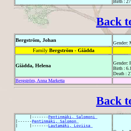
Birth : 2
Back t
Bergström, Johan
Gender: 
Family
Bergström - Giädda
Gender: 
Giädda, Helena
Birth : 6
Death : 2
Bergström, Anna Marketta
Back t
      |-------
Pentinmäki, Salomoni 
|------
Pentinmäki, Salomon 
|     |-------
Lautamäki, Loviisa 