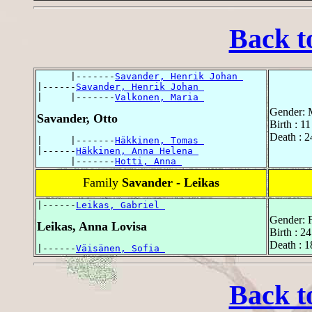
Back t
      |-------
Savander, Henrik Johan 
|------
Savander, Henrik Johan 
|     |-------
Valkonen, Maria 
Gender: 
Savander, Otto
Birth : 1
Death : 2
|     |-------
Häkkinen, Tomas 
|------
Häkkinen, Anna Helena 
      |-------
Hotti, Anna 
Family
Savander - Leikas
|------
Leikas, Gabriel 
Gender: 
Leikas, Anna Lovisa
Birth : 
Death : 1
|------
Väisänen, Sofia 
Back t