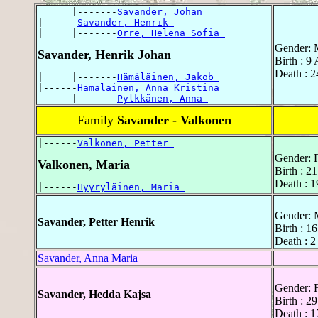
      |-------
Savander, Johan 
|------
Savander, Henrik 
|     |-------
Orre, Helena Sofia 
Gender: 
Savander, Henrik Johan
Birth : 9
Death : 
|     |-------
Hämäläinen, Jakob 
|------
Hämäläinen, Anna Kristina 
      |-------
Pylkkänen, Anna 
Family
Savander - Valkonen
|------
Valkonen, Petter 
Gender: 
Valkonen, Maria
Birth : 2
Death : 1
|------
Hyyryläinen, Maria 
Gender: 
Savander, Petter Henrik
Birth : 1
Death : 
Savander, Anna Maria
Gender: 
Savander, Hedda Kajsa
Birth : 2
Death : 1