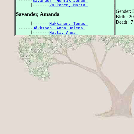
|------
Savander, Henrik Johan 
|     |-------
Valkonen, Maria 
Gender: 
Savander, Amanda
Birth : 2
Death : 7
|     |-------
Häkkinen, Tomas 
|------
Häkkinen, Anna Helena 
      |-------
Hotti, Anna 