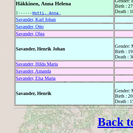
Gender: 
Häkkinen, Anna Helena
Birth : 2
Death : 1
|------
Hotti, Anna 
Savander, Karl Johan
Savander, Otto
Savander, Olga
Gender: 
Savander, Henrik Johan
Birth : 1
Death : 3
Savander, Hilda Maria
Savander, Amanda
Savander, Elsa Maria
Gender: 
Savander, Henrik
Birth : 2
Death : 
Back t