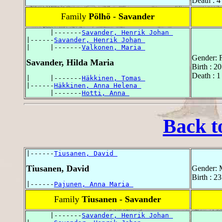
Death : 
Family
Pölhö - Savander
      |-------
Savander, Henrik Johan 
|------
Savander, Henrik Johan 
|     |-------
Valkonen, Maria 
Gender: 
Savander, Hilda Maria
Birth : 2
Death : 1
|     |-------
Häkkinen, Tomas 
|------
Häkkinen, Anna Helena 
      |-------
Hotti, Anna 
Back t
|------
Tiusanen, David 
Tiusanen, David
Gender: 
Birth : 2
|------
Pajunen, Anna Maria 
Family
Tiusanen - Savander
      |-------
Savander, Henrik Johan 