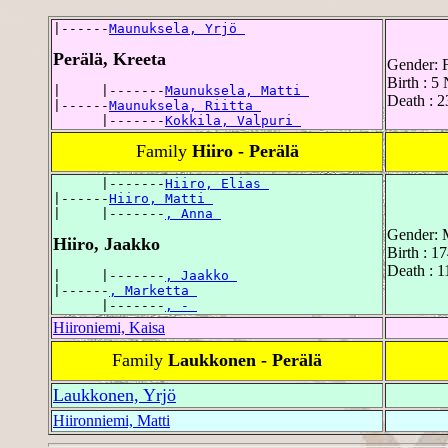
|------
Maunuksela, Yrjö 
Perälä, Kreeta
Gender: 
Birth : 
|     |-------
Maunuksela, Matti 
Death : 
|------
Maunuksela, Riitta 
      |-------
Kokkila, Valpuri 
Family
Hiiro - Perälä
      |-------
Hiiro, Elias 
|------
Hiiro, Matti 
|     |-------
, Anna 
Gender: 
Hiiro, Jaakko
Birth : 1
Death : 1
|     |-------
, Jaakko 
|------
, Marketta 
      |-------
, - 
Hiironiemi, Kaisa
Family
Laukkonen - Perälä
Laukkonen, Yrjö
Hiironniemi, Matti