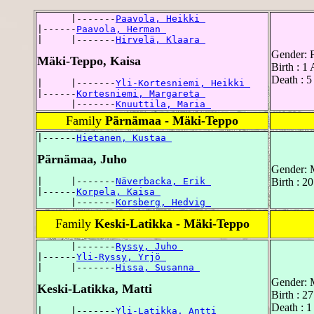
      |-------
Paavola, Heikki 
|------
Paavola, Herman 
|     |-------
Hirvelä, Klaara 
Gender: 
Mäki-Teppo, Kaisa
Birth : 1
Death : 
|     |-------
Yli-Kortesniemi, Heikki 
|------
Kortesniemi, Margareta 
      |-------
Knuuttila, Maria 
Family
Pärnämaa - Mäki-Teppo
|------
Hietanen, Kustaa 
Pärnämaa, Juho
Gender: 
|     |-------
Näverbacka, Erik 
Birth : 2
|------
Korpela, Kaisa 
      |-------
Korsberg, Hedvig 
Family
Keski-Latikka - Mäki-Teppo
      |-------
Ryssy, Juho 
|------
Yli-Ryssy, Yrjö 
|     |-------
Hissa, Susanna 
Gender: 
Keski-Latikka, Matti
Birth : 2
Death : 
|     |-------
Yli-Latikka, Antti 