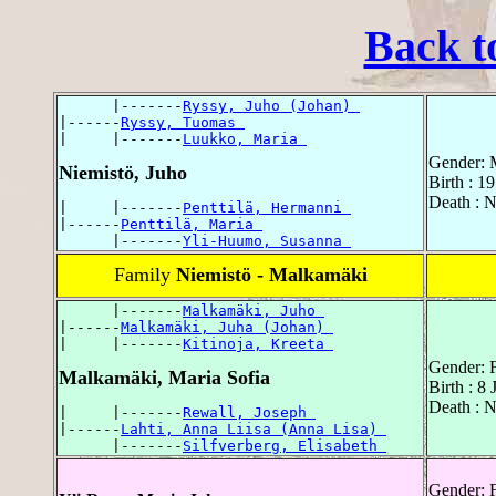
Back t
      |-------
Ryssy, Juho (Johan) 
|------
Ryssy, Tuomas 
|     |-------
Luukko, Maria 
Gender: 
Niemistö, Juho
Birth : 1
Death : 
|     |-------
Penttilä, Hermanni 
|------
Penttilä, Maria 
      |-------
Yli-Huumo, Susanna 
Family
Niemistö - Malkamäki
      |-------
Malkamäki, Juho 
|------
Malkamäki, Juha (Johan) 
|     |-------
Kitinoja, Kreeta 
Gender: 
Malkamäki, Maria Sofia
Birth : 8
Death : 
|     |-------
Rewall, Joseph 
|------
Lahti, Anna Liisa (Anna Lisa) 
      |-------
Silfverberg, Elisabeth 
Gender: 