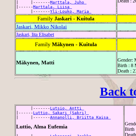
Death : 
|     |-------
Marttala, Juho 
|------
Marttala, Liisa 
      |-------
Yli-Louko, Maria 
Family
Jaskari - Kuitula
Jaskari, Mikko Nikolai
Jaskari, Iita Elisabet
Family
Mäkynen - Kuitula
Gender: 
Mäkynen, Matti
Birth : 8
Death : 2
Back t
      |-------
Lutsio, Antti 
|------
Luttio, Sakari (Sakri) 
|     |-------
Annanolli, Briitta Kaisa 
Gende
Luttio, Alma Eufemia
Birth
Death