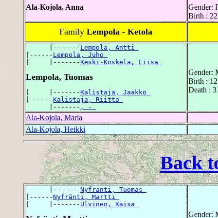
Ala-Kojola, Anna
Gender: 
Birth : 
Family
Lempola - Ketola
      |-------
Lempola, Antti 
|------
Lempola, Juho 
|     |-------
Keski-Koskela, Liisa 
Gender: 
Lempola, Tuomas
Birth : 1
Death : 
|     |-------
Kalistaja, Jaakko 
|------
Kalistaja, Riitta 
      |-------
, - 
Ala-Kojola, Maria
Ala-Kojola, Heikki
Back t
      |-------
Nyfränti, Tuomas 
|------
Nyfränti, Martti 
|     |-------
Ulvinen, Kaisa 
Gender: 