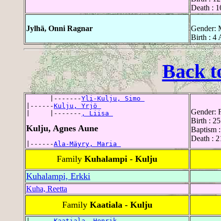
Death : 1
Jylhä, Onni Ragnar
Gender: 
Birth : 4
Back t
      |-------
Yli-Kulju, Simo 
|------
Kulju, Yrjö 
Gender: 
|     |-------
, Liisa 
Birth : 2
Kulju, Agnes Aune
Baptism 
Death : 
|------
Ala-Mäyry, Maria 
Family
Kuhalampi - Kulju
Kuhalampi, Erkki
Kuha, Reetta
Family
Kaatiala - Kulju
|------
Kaatiala, Henrik 