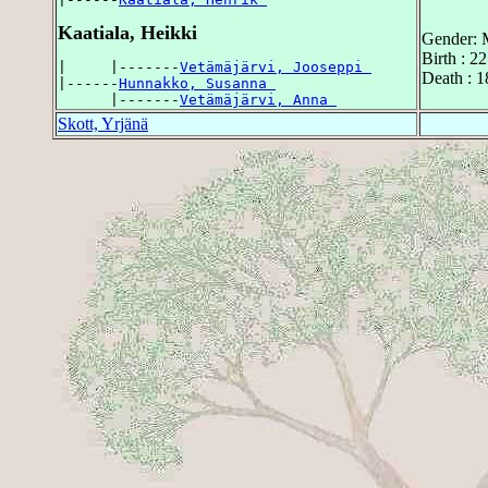
Kaatiala, Heikki
Gender: 
Birth : 2
|     |-------
Vetämäjärvi, Jooseppi 
Death : 
|------
Hunnakko, Susanna 
      |-------
Vetämäjärvi, Anna 
Skott, Yrjänä