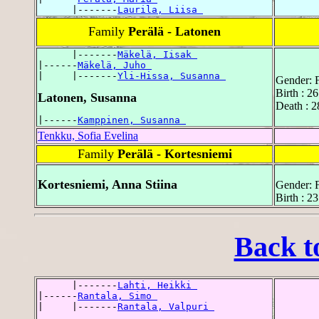
      |-------
Laurila, Liisa 
Family
Perälä - Latonen
      |-------
Mäkelä, Iisak 
|------
Mäkelä, Juho 
|     |-------
Yli-Hissa, Susanna 
Gender: 
Birth : 2
Latonen, Susanna
Death : 2
|------
Kamppinen, Susanna 
Tenkku, Sofia Evelina
Family
Perälä - Kortesniemi
Kortesniemi, Anna Stiina
Gender: 
Birth : 2
Back t
      |-------
Lahti, Heikki 
|------
Rantala, Simo 
|     |-------
Rantala, Valpuri 