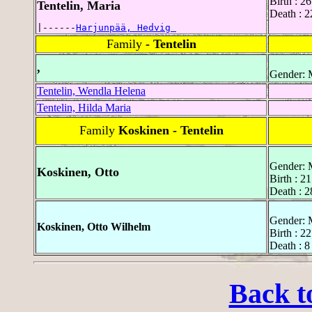
Birth : 2
Tentelin, Maria
Death : 2
|------
Harjunpää, Hedvig 
Family
- Tentelin
,
Gender: 
Tentelin, Wendla Helena
Tentelin, Hilda Maria
Family
Koskinen - Tentelin
Gender: 
Koskinen, Otto
Birth : 2
Death : 2
Gender: 
Koskinen, Otto Wilhelm
Birth : 
Death : 
Back t