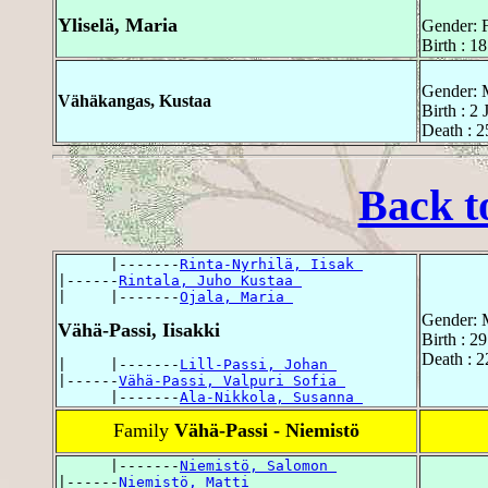
Yliselä, Maria
Gender: 
Birth : 1
Gender: 
Vähäkangas, Kustaa
Birth : 2
Death : 2
Back t
      |-------
Rinta-Nyrhilä, Iisak 
|------
Rintala, Juho Kustaa 
|     |-------
Ojala, Maria 
Gender: 
Vähä-Passi, Iisakki
Birth : 2
Death : 
|     |-------
Lill-Passi, Johan 
|------
Vähä-Passi, Valpuri Sofia 
      |-------
Ala-Nikkola, Susanna 
Family
Vähä-Passi - Niemistö
      |-------
Niemistö, Salomon 
|------
Niemistö, Matti 