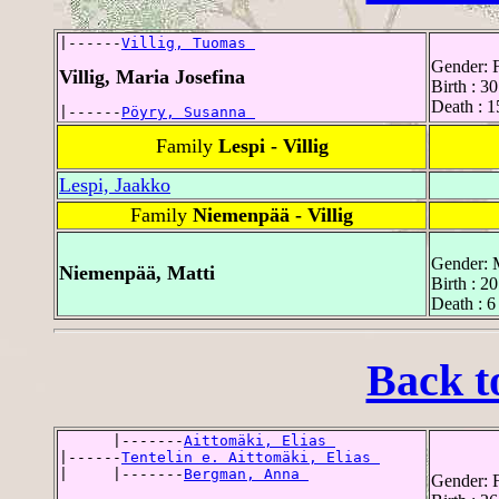
|------
Villig, Tuomas 
Gender: 
Villig, Maria Josefina
Birth : 3
Death : 1
|------
Pöyry, Susanna 
Family
Lespi - Villig
Lespi, Jaakko
Family
Niemenpää - Villig
Gender: 
Niemenpää, Matti
Birth : 2
Death : 6
Back t
      |-------
Aittomäki, Elias 
|------
Tentelin e. Aittomäki, Elias 
|     |-------
Bergman, Anna 
Gender: 