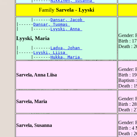
      |-------
Nikkinen, Susanna 
Family
Sarvela - Lyyski
      |-------
Dansar, Jacob 
|------
Dansar, Tuomas 
|     |-------
Lyyski, Anna 
Gender: 
Lyyski, Maria
Birth : 1
Death : 2
|     |-------
Ladva, Johan 
|------
Lyyski, Liisa 
      |-------
Hukka, Maria 
Gender: 
Sarvela, Anna Liisa
Birth : 1
Baptism :
Death : 1
Gender: 
Sarvela, Maria
Birth : 2
Death : 2
Gender: 
Sarvela, Susanna
Birth : 4
Death : 