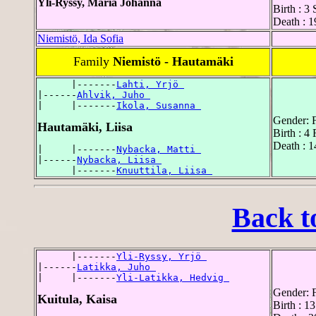
Yli-Ryssy, Maria Johanna
Birth : 
Death : 
Niemistö, Ida Sofia
Family
Niemistö - Hautamäki
      |-------
Lahti, Yrjö 
|------
Ahlvik, Juho 
|     |-------
Ikola, Susanna 
Gender: 
Hautamäki, Liisa
Birth : 4
Death : 
|     |-------
Nybacka, Matti 
|------
Nybacka, Liisa 
      |-------
Knuuttila, Liisa 
Back t
      |-------
Yli-Ryssy, Yrjö 
|------
Latikka, Juho 
|     |-------
Yli-Latikka, Hedvig 
Gender: 
Kuitula, Kaisa
Birth : 1