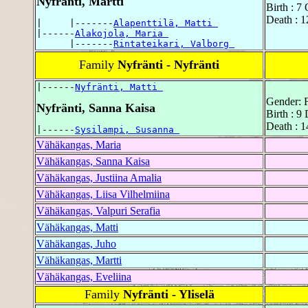
Nyfränti, Martti
Birth : 7
Death : 1
|     |-------
Alapenttilä, Matti 
|------
Alakojola, Maria 
      |-------
Rintateikari, Valborg 
Family
Nyfränti - Nyfränti
|------
Nyfränti, Matti 
Gender: 
Nyfränti, Sanna Kaisa
Birth : 
Death : 1
|------
Sysilampi, Susanna 
Vähäkangas, Maria
Vähäkangas, Sanna Kaisa
Vähäkangas, Justiina Amalia
Vähäkangas, Liisa Vilhelmiina
Vähäkangas, Valpuri Serafia
Vähäkangas, Matti
Vähäkangas, Juho
Vähäkangas, Martti
Vähäkangas, Eveliina
Family
Nyfränti - Yliselä