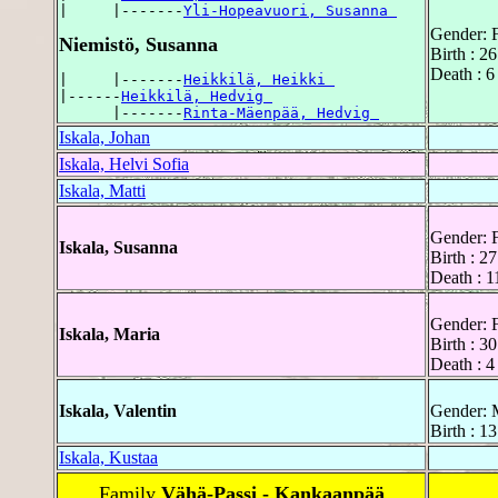
|     |-------
Yli-Hopeavuori, Susanna 
Gender: 
Niemistö, Susanna
Birth : 2
Death : 6
|     |-------
Heikkilä, Heikki 
|------
Heikkilä, Hedvig 
      |-------
Rinta-Mäenpää, Hedvig 
Iskala, Johan
Iskala, Helvi Sofia
Iskala, Matti
Gender: 
Iskala, Susanna
Birth : 2
Death : 1
Gender: 
Iskala, Maria
Birth : 3
Death : 
Iskala, Valentin
Gender: 
Birth : 1
Iskala, Kustaa
Family
Vähä-Passi - Kankaanpää