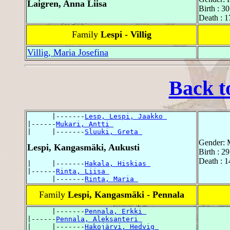
Laigren, Anna Liisa
Birth : 3
Death : 1
Family
Lespi - Villig
Villig, Maria Josefina
Back t
      |-------
Lesp, Lespi, Jaakko 
|------
Mukari, Antti 
|     |-------
Sluuki, Greta 
Gender: 
Lespi, Kangasmäki, Aukusti
Birth : 2
Death : 1
|     |-------
Hakala, Hiskias 
|------
Rinta, Liisa 
      |-------
Rinta, Maria 
Family
Lespi, Kangasmäki - Pennala
      |-------
Pennala, Erkki 
|------
Pennala, Aleksanteri 
|     |-------
Hakojärvi, Hedvig 