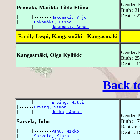
Gender: 
Pennala, Matilda Tilda Eliina
Birth : 2
Death : 
|     |-------
Hakomäki, Yrjö 
|------
Hakomäki, Liisa 
      |-------
Hakomäki, Anna 
Family
Lespi, Kangasmäki - Kangasmäki
Gender: 
Kangasmäki, Olga Kyllikki
Birth : 2
Death : 1
Back t
      |-------
Erving, Matti 
|------
Erving, Simon 
|     |-------
Hukka, Anna 
Gender: 
Sarvela, Juho
Birth : 1
Baptism :
|     |-------
Panu, Mikko 
Death : 1
|------
Sarvela, Klara 