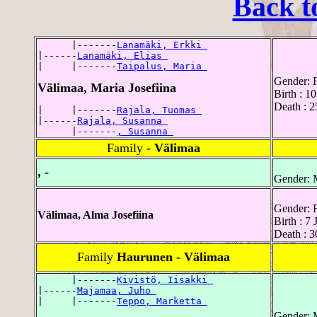
Back t
      |-------
Lanamäki, Erkki 
|------
Lanamäki, Elias 
|     |-------
Taipalus, Maria 
Gender: 
Välimaa, Maria Josefiina
Birth : 1
Death : 
|     |-------
Rajala, Tuomas 
|------
Rajala, Susanna 
      |-------
, Susanna 
Family
- Välimaa
, -
Gender: 
Gender: 
Välimaa, Alma Josefiina
Birth : 7
Death : 3
Family
Haurunen - Välimaa
      |-------
Kivistö, Iisakki 
|------
Majamaa, Juho 
|     |-------
Teppo, Marketta 
Gender: 