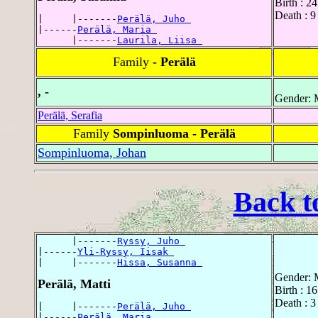
Birth : 2
Death : 9
|     |-------
Perälä, Juho 
|------
Perälä, Maria 
      |-------
Laurila, Liisa 
Family
- Perälä
, -
Gender: 
Perälä, Serafia
Family
Sompinluoma - Perälä
Sompinluoma, Johan
Back t
      |-------
Ryssy, Juho 
|------
Yli-Ryssy, Iisak 
|     |-------
Hissa, Susanna 
Gender: 
Perälä, Matti
Birth : 1
Death : 3
|     |-------
Perälä, Juho 
|------
Perälä, Maria 