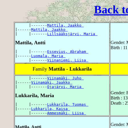
Back t
      |-------
Mattila, Jaakko 
|------
Mattila, Jaakko 
|     |-------
Lillsääksjärvi, Maria 
Mattila, Antti
Gender: 
Birth : 1
|     |-------
Essevius, Abraham 
|------
Luomala, Maria 
      |-------
Viinaniemi, Liisa 
Family
Mattila - Lukkarila
      |-------
Viinamäki, Juho 
|------
Viinamäki, Jaakko 
|     |-------
Ojajärvi, Maria 
Gender: 
Lukkarila, Maria
Birth : 1
Death : 2
|     |-------
Lukkarila, Tuomas 
|------
Lukkarila, Kaisa 
      |-------
Ammesmäki, Liisa 
Gender: 
Mattila, Antti