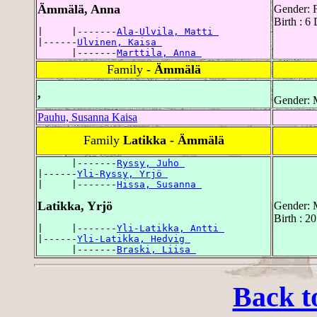
Ämmälä, Anna
Gender: 
Birth : 
|     |-------
Ala-Ulvila, Matti 
|------
Ulvinen, Kaisa 
      |-------
Marttila, Anna 
Family
- Ämmälä
,
Gender: 
Pauhu, Susanna Kaisa
Family
Latikka - Ämmälä
      |-------
Ryssy, Juho 
|------
Yli-Ryssy, Yrjö 
|     |-------
Hissa, Susanna 
Latikka, Yrjö
Gender: 
Birth : 2
|     |-------
Yli-Latikka, Antti 
|------
Yli-Latikka, Hedvig 
      |-------
Braski, Liisa 
Back t