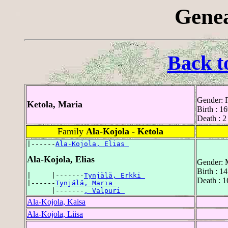
Genea
Back t
Gender: 
Ketola, Maria
Birth : 1
Death : 2
Family
Ala-Kojola - Ketola
|------
Ala-Kojola, Elias 
Ala-Kojola, Elias
Gender: 
Birth : 1
|     |-------
Tynjälä, Erkki 
Death : 
|------
Tynjälä, Maria 
      |-------
, Valpuri 
Ala-Kojola, Kaisa
Ala-Kojola, Liisa