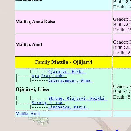
Birth : 8
Death : 1
Gender: 
Mattila, Anna Kaisa
Birth : 2
Death : 
Gender: 
Mattila, Anni
Birth : 2
Death : 2
Family
Mattila - Ojäjärvi
      |-------
Ojajärvi, Erkki 
|------
Ojajärvi, Juho 
|     |-------
Österspangar, Anna 
Gender: 
Ojäjärvi, Liisa
Birth : 17
Death : 8
|     |-------
Strang, Ojajärvi, Heikki 
|------
Strang, Liisa 
      |-------
Lindbacka, Maria 
Mattila, Antti