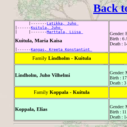
Back t
      |-------
Latikka, Juho 
|------
Kuitula, Juho 
|     |-------
Marttala, Liisa 
Gender: 
Birth : 6
Kuitula, Maria Kaisa
Death : 1
|------
Kangas, Kreeta Konstantint 
Family
Lindholm - Kuitula
Gender: 
Lindholm, Juho Vilhelmi
Birth : 1
Death : 
Family
Koppala - Kuitula
Gender: 
Koppala, Elias
Birth : 1
Death : 