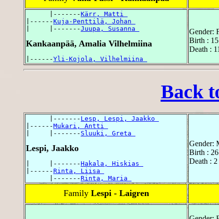
      |-------
Kärr, Matti 
|------
Kuja-Penttilä, Johan 
|     |-------
Juupa, Susanna 
Gender: 
Birth : 
Kankaanpää, Amalia Vilhelmiina
Death : 
|------
Yli-Kojola, Vilhelmiina 
Back t
      |-------
Lesp, Lespi, Jaakko 
|------
Mukari, Antti 
|     |-------
Sluuki, Greta 
Gender: 
Lespi, Jaakko
Birth : 2
Death : 2
|     |-------
Hakala, Hiskias 
|------
Rinta, Liisa 
      |-------
Rinta, Maria 
Family
Lespi - Laigren
Gender: 