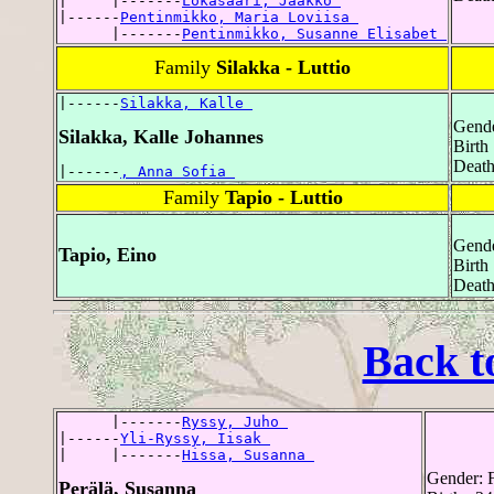
|     |-------
Lokasaari, Jaakko 
|------
Pentinmikko, Maria Loviisa 
      |-------
Pentinmikko, Susanne Elisabet 
Family
Silakka - Luttio
|------
Silakka, Kalle 
Gende
Silakka, Kalle Johannes
Birth
Death
|------
, Anna Sofia 
Family
Tapio - Luttio
Gende
Tapio, Eino
Birth
Death
Back t
      |-------
Ryssy, Juho 
|------
Yli-Ryssy, Iisak 
|     |-------
Hissa, Susanna 
Gender: 
Perälä, Susanna