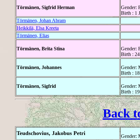
Törmänen, Sigfrid Herman
Gender: 
Birth : 1
Törmänen, Johan Abram
Heikkilä, Elsa Kreeta
Törmänen, Elias
Törmänen, Brita Stina
Gender: 
Birth : 2
Törmänen, Johannes
Gender: 
Birth : 1
Törmänen, Sigfrid
Gender: 
Birth : 1
Back t
Teudschovius, Jakobus Petri
Gender: 