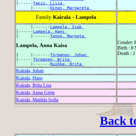
|------
Tapio, Liisa 
      |-------
Oinas, Margareta 
Family
Kairala - Lampela
      |-------
Lampela, Isak 
|------
Lampela, Hans 
|     |-------
Tenno, Margeta 
Gender: 
Lampela, Anna Kaisa
Birth : 
Death : 
|     |-------
Törmänen, Johan 
|------
Törmänen, Brita 
      |-------
Ruikka, Brita 
Kairala, Johan
Kairala, Hans
Kairala, Brita Lisa
Kairala, Anna Greta
Kairala, Matilda Sofia
Back t