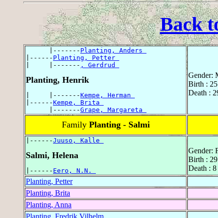
Back t
      |-------
Planting, Anders 
|------
Planting, Petter 
|     |-------
, Gerdrud 
Gender: 
Planting, Henrik
Birth : 2
Death : 
|     |-------
Kempe, Herman 
|------
Kempe, Brita 
      |-------
Grape, Margareta 
Family
Planting - Salmi
|------
Juuso, Kalle 
Gender: 
Salmi, Helena
Birth : 2
Death : 
|------
Eero, N.N. 
Planting, Petter
Planting, Brita
Planting, Anna
Planting, Fredrik Vilhelm