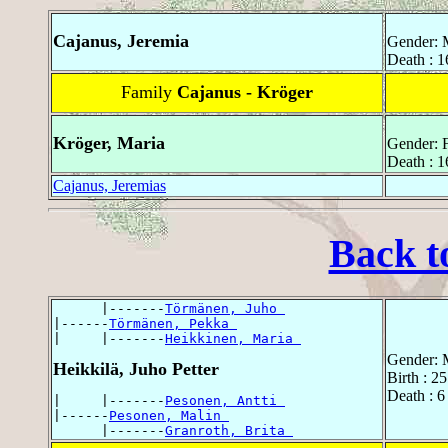
Cajanus, Jeremia
Gender: 
Death : 1
Family
Cajanus - Kröger
Kröger, Maria
Gender: 
Death : 
Cajanus, Jeremias
Back t
      |-------
Törmänen, Juho 
|------
Törmänen, Pekka 
|     |-------
Heikkinen, Maria 
Gender: 
Heikkilä, Juho Petter
Birth : 2
Death : 
|     |-------
Pesonen, Antti 
|------
Pesonen, Malin 
      |-------
Granroth, Brita 