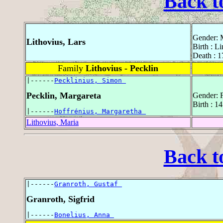
Back t
Gender: 
Lithovius, Lars
Birth : L
Death : 1
Family
Lithovius - Pecklin
|------
Pecklinius, Simon 
Pecklin, Margareta
Gender: 
Birth : 1
|------
Hoffrénius, Margaretha 
Lithovius, Maria
Back t
|------
Granroth, Gustaf 
Granroth, Sigfrid
|------
Bonelius, Anna 