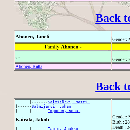
Back t
Ahonen, Taneli
Gender: 
Family
Ahonen -
, -
Gender: 
Ahonen, Riitta
Back t
      |-------
Salmijärvi, Matti 
|------
Salmijärvi, Johan 
|     |-------
Imponen, Anna 
Gender: 
Kairala, Jakob
Birth : 
Death : 
|     |-------
Tapio, Jaakko 