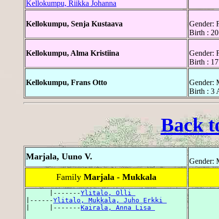
Kellokumpu, Riikka Johanna
Kellokumpu, Senja Kustaava
Gender: 
Birth : 2
Kellokumpu, Alma Kristiina
Gender: 
Birth : 1
Kellokumpu, Frans Otto
Gender: 
Birth : 3
Back t
Marjala, Uuno V.
Gender: 
Family
Marjala - Mukkala
      |-------
Ylitalo, Olli 
|------
Ylitalo, Mukkala, Juho Erkki 
|     |-------
Kairala, Anna Lisa 