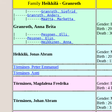
Family
Heikkilä - Granroth
      |-------
Granroth, Sigfrid 
|------
Granroth, Anders 
|     |-------
Määttä, Marketta 
Gender: 
Granroth, Anna Brita
Birth : 
Death : 
|     |-------
Pesonen, Olli 
|------
Pesonen, Elin 
      |-------
Heikkinen, Anna 
Gender: 
Heikkilä, Jonas Abram
Birth : 2
Death : 
Törmänen, Petter Emmanuel
Törmänen, Antti
Törmänen, Magdalena Fredrika
Gender: 
Birth : 
Gender: 
Törmänen, Johan Abram
Birth : 2
Death : 