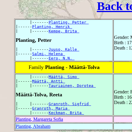
Back t
      |-------
Planting, Petter 
|------
Planting, Henrik 
|     |-------
Kempe, Brita 
Gender: 
Planting, Petter
Birth : 1
Death : 
|     |-------
Juuso, Kalle 
|------
Salmi, Helena 
      |-------
Eero, N.N. 
Family
Planting - Määttä-Tolva
      |-------
Määttä, Simo 
|------
Määttä, Antti 
|     |-------
Tauriainen, Dorotea 
Gender: 
Määttä-Tolva, Reeta
Birth : 1
Death : 
|     |-------
Granroth, Sigfrid 
|------
Granroth, Maria 
      |-------
Keckman, Brita 
Planting, Margareta Sofia
Planting, Abraham