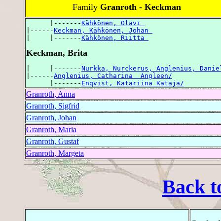
Family
Granroth - Keckman
      |-------
Kähkönen, Olavi 
|------
Keckman, Kähkönen, Johan 
|     |-------
Kähkönen, Riitta 
Keckman, Brita
|     |-------
Nurkka, Nurckerus, Anglenius, Danie
|------
Anglenius, Catharina  Angleen/
      |-------
Enqvist, Katariina Kataja/
Granroth, Anna
Granroth, Sigfrid
Granroth, Johan
Granroth, Maria
Granroth, Gustaf
Granroth, Margeta
Back t