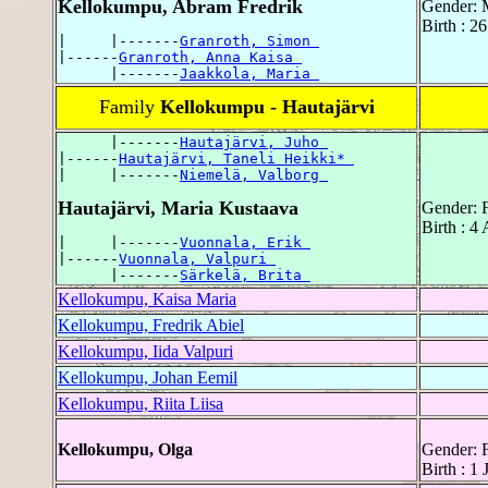
Kellokumpu, Abram Fredrik
Gender: 
Birth : 
|     |-------
Granroth, Simon 
|------
Granroth, Anna Kaisa 
      |-------
Jaakkola, Maria 
Family
Kellokumpu - Hautajärvi
      |-------
Hautajärvi, Juho 
|------
Hautajärvi, Taneli Heikki* 
|     |-------
Niemelä, Valborg 
Hautajärvi, Maria Kustaava
Gender: 
Birth : 4
|     |-------
Vuonnala, Erik 
|------
Vuonnala, Valpuri 
      |-------
Särkelä, Brita 
Kellokumpu, Kaisa Maria
Kellokumpu, Fredrik Abiel
Kellokumpu, Iida Valpuri
Kellokumpu, Johan Eemil
Kellokumpu, Riita Liisa
Kellokumpu, Olga
Gender: 
Birth : 1