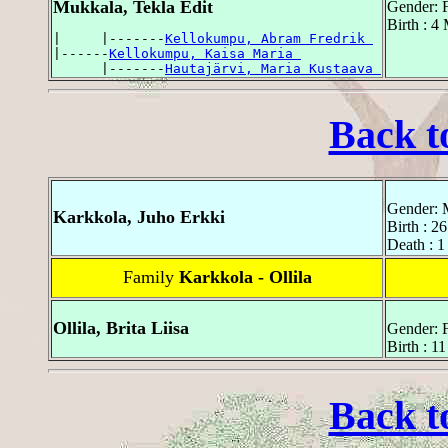
Mukkala, Tekla Edit
Gender: 
Birth : 4
|     |-------
Kellokumpu, Abram Fredrik 
|------
Kellokumpu, Kaisa Maria 
      |-------
Hautajärvi, Maria Kustaava 
Back t
Gender: 
Karkkola, Juho Erkki
Birth : 2
Death : 
Family
Karkkola - Ollila
Ollila, Brita Liisa
Gender: 
Birth : 1
Back t