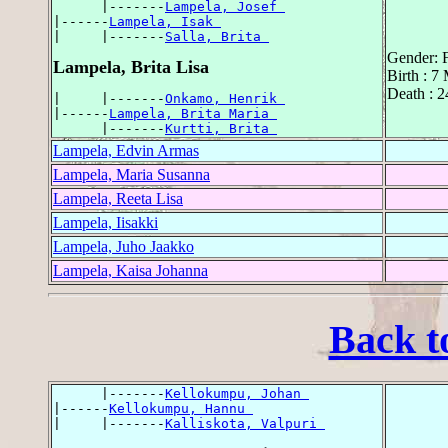
      |-------
Lampela, Josef 
|------
Lampela, Isak 
|     |-------
Salla, Brita 
Gender: 
Lampela, Brita Lisa
Birth : 7
Death : 2
|     |-------
Onkamo, Henrik 
|------
Lampela, Brita Maria 
      |-------
Kurtti, Brita 
Lampela, Edvin Armas
Lampela, Maria Susanna
Lampela, Reeta Lisa
Lampela, Iisakki
Lampela, Juho Jaakko
Lampela, Kaisa Johanna
Back t
      |-------
Kellokumpu, Johan 
|------
Kellokumpu, Hannu 
|     |-------
Kalliskota, Valpuri 