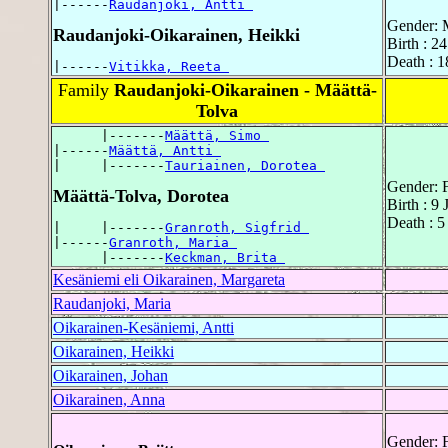
|------
Raudanjoki, Antti 
Gender: 
Raudanjoki-Oikarainen, Heikki
Birth : 2
Death : 
|------
Vitikka, Reeta 
Family
Raudanjoki-Oikarainen - Määttä-
Tolva
      |-------
Määttä, Simo 
|------
Määttä, Antti 
|     |-------
Tauriainen, Dorotea 
Gender: 
Määttä-Tolva, Dorotea
Birth : 9
Death : 
|     |-------
Granroth, Sigfrid 
|------
Granroth, Maria 
      |-------
Keckman, Brita 
Kesäniemi eli Oikarainen, Margareta
Raudanjoki, Maria
Oikarainen-Kesäniemi, Antti
Oikarainen, Heikki
Oikarainen, Johan
Oikarainen, Anna
Gender: 