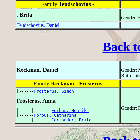
Family
Teudschovius -
, Brita
Gender: 
Teudschovius, Daniel
Back t
Keckman, Daniel
Gender: 
Birth : a
Family
Keckman - Frosterus
|------
Frosterus, Simon 
Frosterus, Anna
Gender: 
|     |-------
Forbus, Henrik 
|------
Forbus, Catharina 
      |-------
Carlander, Brita 