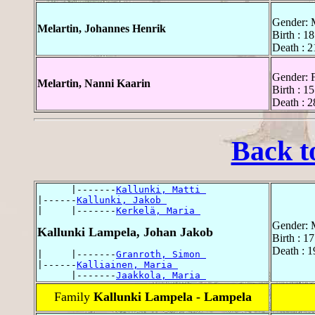
Gender: 
Melartin, Johannes Henrik
Birth : 
Death : 
Gender: 
Melartin, Nanni Kaarin
Birth : 1
Death : 
Back t
      |-------
Kallunki, Matti 
|------
Kallunki, Jakob 
|     |-------
Kerkelä, Maria 
Gender: 
Kallunki Lampela, Johan Jakob
Birth : 1
Death : 
|     |-------
Granroth, Simon 
|------
Kalliainen, Maria 
      |-------
Jaakkola, Maria 
Family
Kallunki Lampela - Lampela