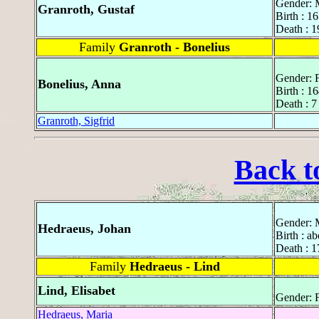
Gender: 
Granroth, Gustaf
Birth : 1
Death : 1
Family
Granroth - Bonelius
Gender: 
Bonelius, Anna
Birth : 1
Death : 7
Granroth, Sigfrid
Back t
Gender: 
Hedraeus, Johan
Birth : a
Death : 1
Family
Hedraeus - Lind
Lind, Elisabet
Gender: 
Hedraeus, Maria