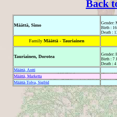
Back t
Gender: 
Määttä, Simo
Birth : 
Death : 
Family
Määttä - Tauriainen
Gender: 
Tauriainen, Dorotea
Birth : 7
Death : 
Määttä, Antti
Määttä, Marketta
Määttä-Tolva, Sigfrid