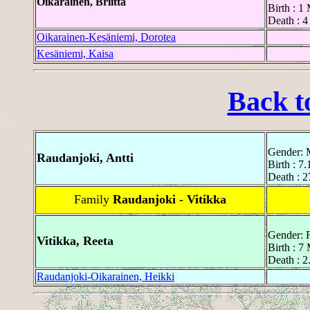
Oikarainen, Briitta
Birth : 
Death : 
Oikarainen-Kesäniemi, Dorotea
Kesäniemi, Kaisa
Back t
Gender: 
Raudanjoki, Antti
Birth : 7
Death : 2
Family
Raudanjoki - Vitikka
Gender: 
Vitikka, Reeta
Birth : 7
Death : 2
Raudanjoki-Oikarainen, Heikki