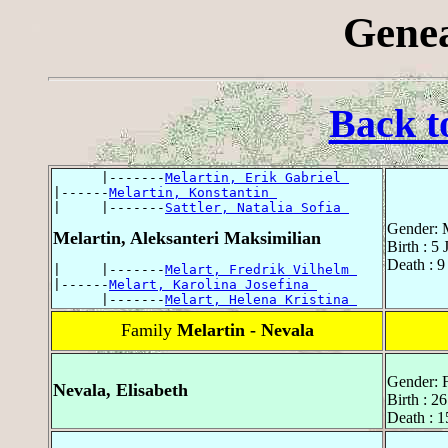
Genea
Back t
      |-------
Melartin, Erik Gabriel 
|------
Melartin, Konstantin 
|     |-------
Sattler, Natalia Sofia 
Gender: 
Melartin, Aleksanteri Maksimilian
Birth : 5 
Death : 9
|     |-------
Melart, Fredrik Vilhelm 
|------
Melart, Karolina Josefina 
      |-------
Melart, Helena Kristina 
Family
Melartin - Nevala
Gender: 
Nevala, Elisabeth
Birth : 2
Death : 