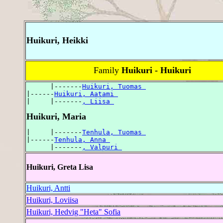
Huikuri, Heikki
Family
Huikuri - Huikuri
      |-------
Huikuri, Tuomas 
|------
Huikuri, Aatami 
|     |-------
, Liisa 
Huikuri, Maria
|     |-------
Tenhula, Tuomas 
|------
Tenhula, Anna 
      |-------
, Valpuri 
Huikuri, Greta Lisa
Huikuri, Antti
Huikuri, Loviisa
Huikuri, Hedvig "Heta" Sofia