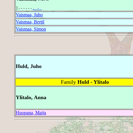
|------
, - 
Vaismaa, Juho
Vaismaa, Bertil
Vaismaa, Simon
Huld, Juho
Family
Huld - Ylitalo
Ylitalo, Anna
Huopana, Maija