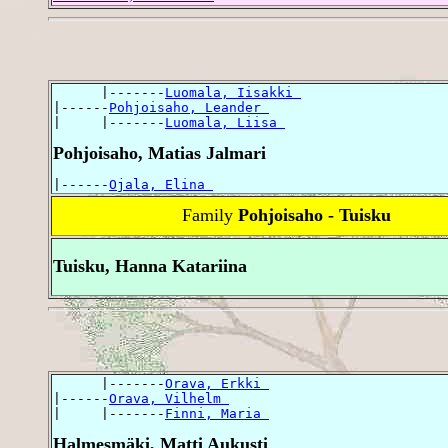
      |-------
Luomala, Iisakki 
|------
Pohjoisaho, Leander 
|     |-------
Luomala, Liisa 
Pohjoisaho, Matias Jalmari
|------
Ojala, Elina 
Family
Pohjoisaho - Tuisku
Tuisku, Hanna Katariina
      |-------
Orava, Erkki 
|------
Orava, Vilhelm 
|     |-------
Finni, Maria 
Halmesmäki, Matti Aukusti