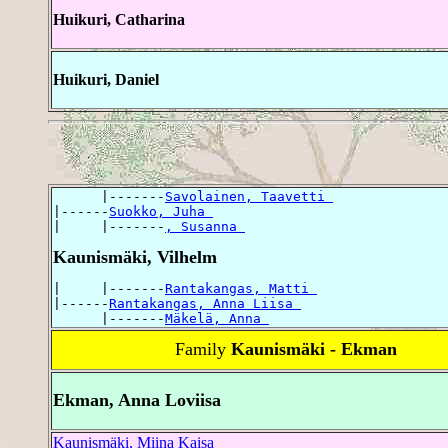
Huikuri, Catharina
Huikuri, Daniel
      |-------
Savolainen, Taavetti 
|------
Suokko, Juha 
|     |-------
, Susanna 
Kaunismäki, Vilhelm
|     |-------
Rantakangas, Matti 
|------
Rantakangas, Anna Liisa 
      |-------
Mäkelä, Anna 
Family
Kaunismäki - Ekman
Ekman, Anna Loviisa
Kaunismäki, Miina Kaisa