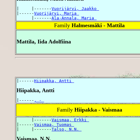
|     |-------
Vuorijärvi, Jaakko 
|------
Vuorijärvi, Maria 
      |-------
Ala-Annala, Maria 
Family
Halmesmäki - Mattila
Mattila, Iida Adolfiina
|------
Hiipakka, Antti 
Hiipakka, Antti
|------
, - 
Family
Hiipakka - Vaismaa
      |-------
Vaismaa, Erkki 
|------
Vaismaa, Tuomas 
|     |-------
Talso, N.N. 
Vaismaa, N.N.