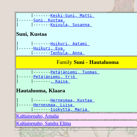
      |-------
Keski-Suni, Matti 
|------
Suni, Kustaa 
|     |-------
Koivula, Susanna 
Suni, Kustaa
|     |-------
Huikuri, Aatami 
|------
Huikuri, Eva 
      |-------
Tenhula, Anna 
Family
Suni - Hautaluoma
      |-------
Petäjäniemi, Tuomas 
|------
Petäjäniemi, Yrjö 
|     |-------
, Kaisa 
Hautaluoma, Klaara
|     |-------
Hernesmaa, Kustaa 
|------
Hernesmaa, Liisa 
      |-------
Isokyttä, Maria 
Kaltiaisenaho, Amalia
Kaltiaisenaho, Sandra Eliina