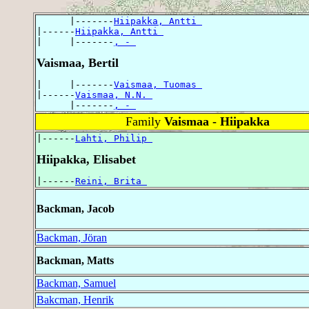
      |-------
Hiipakka, Antti 
|------
Hiipakka, Antti 
|     |-------
, - 
Vaismaa, Bertil
|     |-------
Vaismaa, Tuomas 
|------
Vaismaa, N.N. 
      |-------
, - 
Family
Vaismaa - Hiipakka
|------
Lahti, Philip 
Hiipakka, Elisabet
|------
Reini, Brita 
Backman, Jacob
Backman, Jöran
Backman, Matts
Backman, Samuel
Bakcman, Henrik