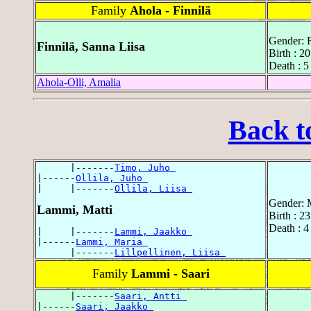
Family
Ahola - Finnilä
Gender: 
Finnilä, Sanna Liisa
Birth : 2
Death : 5
Ahola-Olli, Amalia
Back t
      |-------
Timo, Juho 
|------
Ollila, Juho 
|     |-------
Ollila, Liisa 
Gender: 
Lammi, Matti
Birth : 2
Death : 4
|     |-------
Lammi, Jaakko 
|------
Lammi, Maria 
      |-------
Lillpellinen, Liisa 
Family
Lammi - Saari
      |-------
Saari, Antti 
|------
Saari, Jaakko 