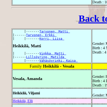
Death : 1
Back t
      |-------
Tarvonen, Matti 
|------
Tarvonen, Erkki 
|     |-------
Korri, Liisa 
Gender: 
Heikkilä, Matti
Birth : 
Death : 4
|     |-------
Vinkka, Matti 
|------
Lillsöyring, Matilda 
      |-------
Vähäsöyrinki, Kaisa 
Family
Heikkilä - Vesala
Gender: 
Vesala, Amanda
Birth : 
Death : 
Heikkilä, Viljami
Gender: 
Heikkilä, Elli