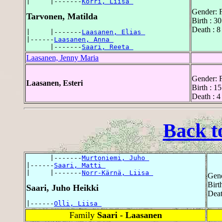
|     |-------
Korri, Liisa 
Gender: 
Tarvonen, Matilda
Birth : 3
Death : 
|     |-------
Laasanen, Elias 
|------
Laasanen, Anna 
      |-------
Saari, Reeta 
Laasanen, Jenny Maria
Gender: 
Laasanen, Esteri
Birth : 1
Death : 
Back t
      |-------
Murtoniemi, Juho 
|------
Saari, Matti 
|     |-------
Norr-Kärnä, Liisa 
Gend
Birt
Saari, Juho Heikki
Deat
|------
Olli, Liisa 
Family
Saari - Laasanen