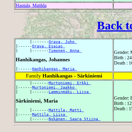
Hautala, Matilda
Back t
      |-------
Orava, Juho 
|------
Orava, Esaias 
|     |-------
Timonen, Anna 
Gender: 
Birth : 2
Hanhikangas, Johannes
Death : 1
|------
Hanhikangas, Maria 
Family
Hanhikangas - Särkiniemi
      |-------
Murtoniemi, Erkki 
|------
Murtoniemi, Jaakko 
|     |-------
Lamminmäki, Liisa 
Gender: 
Särkiniemi, Maria
Birth : 1
Death : 1
|     |-------
Mattila, Matti 
|------
Mattila, Liisa 
      |-------
Nykänen, Saara Stiina 