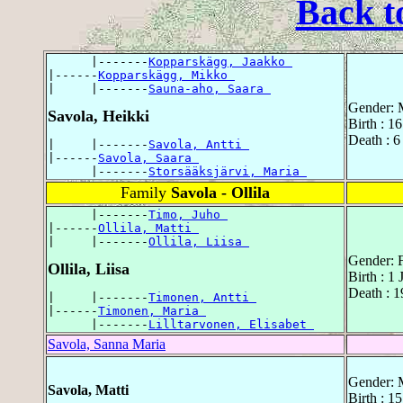
Back t
      |-------
Kopparskägg, Jaakko 
|------
Kopparskägg, Mikko 
|     |-------
Sauna-aho, Saara 
Gender: 
Savola, Heikki
Birth : 1
Death : 
|     |-------
Savola, Antti 
|------
Savola, Saara 
      |-------
Storsääksjärvi, Maria 
Family
Savola - Ollila
      |-------
Timo, Juho 
|------
Ollila, Matti 
|     |-------
Ollila, Liisa 
Gender: 
Ollila, Liisa
Birth : 1
Death : 1
|     |-------
Timonen, Antti 
|------
Timonen, Maria 
      |-------
Lilltarvonen, Elisabet 
Savola, Sanna Maria
Gender: 
Savola, Matti
Birth : 1