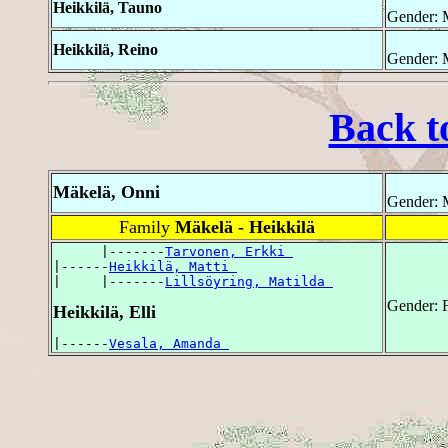
Heikkilä, Tauno
Gender: 
Heikkilä, Reino
Gender: 
Back t
Mäkelä, Onni
Gender: 
Family
Mäkelä - Heikkilä
      |-------
Tarvonen, Erkki 
|------
Heikkilä, Matti 
|     |-------
Lillsöyring, Matilda 
Gender: 
Heikkilä, Elli
|------
Vesala, Amanda 