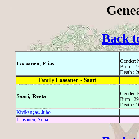
Genea
Back t
Gender: 
Laasanen, Elias
Birth : 1
Death : 2
Family
Laasanen - Saari
Gender: 
Saari, Reeta
Birth : 2
Death : 1
Kivikangas, Juho
Laasanen, Anna