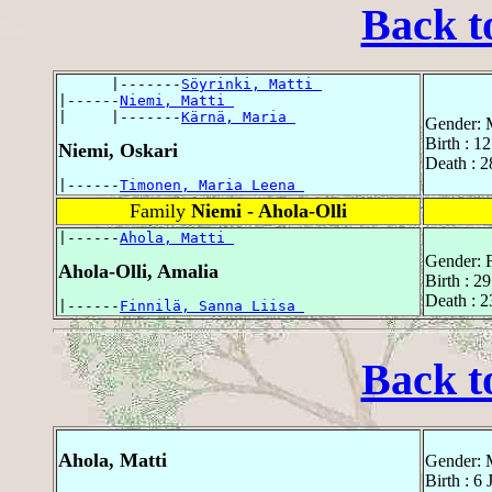
Back t
      |-------
Söyrinki, Matti 
|------
Niemi, Matti 
|     |-------
Kärnä, Maria 
Gender: 
Birth : 1
Niemi, Oskari
Death : 
|------
Timonen, Maria Leena 
Family
Niemi - Ahola-Olli
|------
Ahola, Matti 
Gender: 
Ahola-Olli, Amalia
Birth : 2
Death : 2
|------
Finnilä, Sanna Liisa 
Back t
Ahola, Matti
Gender: 
Birth : 6