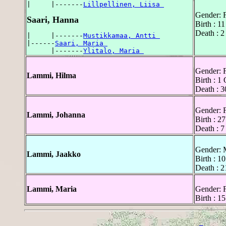
|     |-------
Lillpellinen, Liisa 
Gender: 
Saari, Hanna
Birth : 1
Death : 2
|     |-------
Mustikkamaa, Antti 
|------
Saari, Maria 
      |-------
Ylitalo, Maria 
Gender: 
Lammi, Hilma
Birth : 1
Death : 3
Gender: 
Lammi, Johanna
Birth : 2
Death : 7
Gender: 
Lammi, Jaakko
Birth : 1
Death : 2
Lammi, Maria
Gender: 
Birth : 1