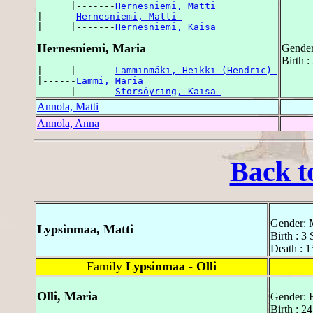
      |-------
Hernesniemi, Matti 
|------
Hernesniemi, Matti 
|     |-------
Hernesniemi, Kaisa 
Hernesniemi, Maria
Gender
Birth :
|     |-------
Lamminmäki, Heikki (Hendric) 
|------
Lammi, Maria 
      |-------
Storsöyring, Kaisa 
Annola, Matti
Annola, Anna
Back t
Gender: 
Lypsinmaa, Matti
Birth : 3
Death : 1
Family
Lypsinmaa - Olli
Olli, Maria
Gender: 
Birth : 2