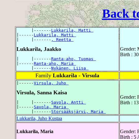
Back t
      |-------
Lukkarila, Matti 
|------
Lukkarila, Matti 
|     |-------
, Reetta 
Lukkarila, Jaakko
Gender: 
Birth : 3
|     |-------
Ranta-aho, Tuomas 
|------
Ranta-aho, Maria 
      |-------
Nykänen, Liisa 
Family
Lukkarila - Virsula
|------
Virsula, Juho 
Virsula, Sanna Kaisa
Gender: 
|     |-------
Savola, Antti 
Birth : 1
|------
Savola, Maria 
      |-------
Storsääksjärvi, Maria 
Lukkarila, Juho Kustaa
Lukkarila, Maria
Gender: 
Birth : 5