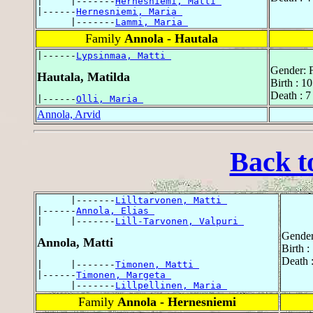
|     |-------
Hernesniemi, Matti 
|------
Hernesniemi, Maria 
      |-------
Lammi, Maria 
Family
Annola - Hautala
|------
Lypsinmaa, Matti 
Gender: 
Hautala, Matilda
Birth : 1
Death : 7
|------
Olli, Maria 
Annola, Arvid
Back t
      |-------
Lilltarvonen, Matti 
|------
Annola, Elias 
|     |-------
Lill-Tarvonen, Valpuri 
Gender
Annola, Matti
Birth :
Death 
|     |-------
Timonen, Matti 
|------
Timonen, Margeta 
      |-------
Lillpellinen, Maria 
Family
Annola - Hernesniemi