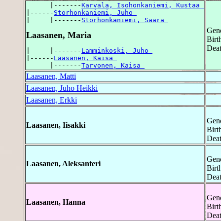
      |-------
Karvala, Isohonkaniemi, Kustaa 
|------
Storhonkaniemi, Juho 
|     |-------
Storhonkaniemi, Saara 
Gend
Laasanen, Maria
Birt
Deat
|     |-------
Lamminkoski, Juho 
|------
Laasanen, Kaisa 
      |-------
Tarvonen, Kaisa 
Laasanen, Matti
Laasanen, Juho Heikki
Laasanen, Erkki
Gend
Laasanen, Iisakki
Birt
Deat
Gend
Laasanen, Aleksanteri
Birt
Deat
Gend
Laasanen, Hanna
Birt
Deat