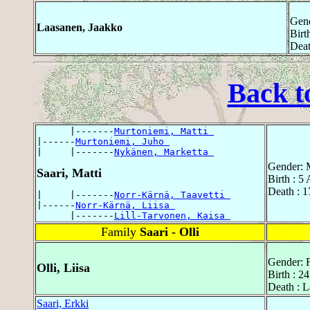
Gend
Laasanen, Jaakko
Birt
Deat
Back t
      |-------
Murtoniemi, Matti 
|------
Murtoniemi, Juho 
|     |-------
Nykänen, Marketta 
Gender: 
Saari, Matti
Birth : 5
Death : 1
|     |-------
Norr-Kärnä, Taavetti 
|------
Norr-Kärnä, Liisa 
      |-------
Lill-Tarvonen, Kaisa 
Family
Saari - Olli
Gender: 
Olli, Liisa
Birth : 2
Death : L
Saari, Erkki