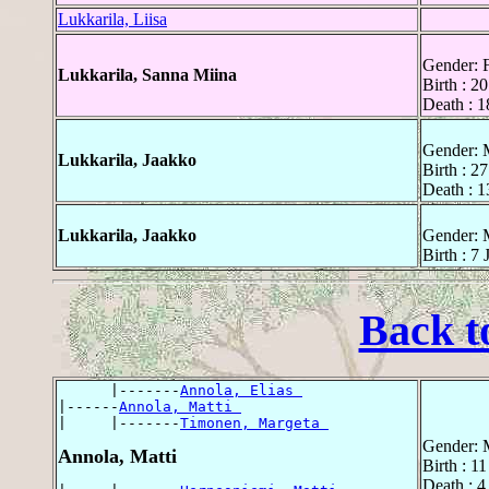
Lukkarila, Liisa
Gender: 
Lukkarila, Sanna Miina
Birth : 2
Death : 1
Gender: 
Lukkarila, Jaakko
Birth : 2
Death : 1
Lukkarila, Jaakko
Gender: 
Birth : 7
Back t
      |-------
Annola, Elias 
|------
Annola, Matti 
|     |-------
Timonen, Margeta 
Gender: 
Annola, Matti
Birth : 1
Death : 4