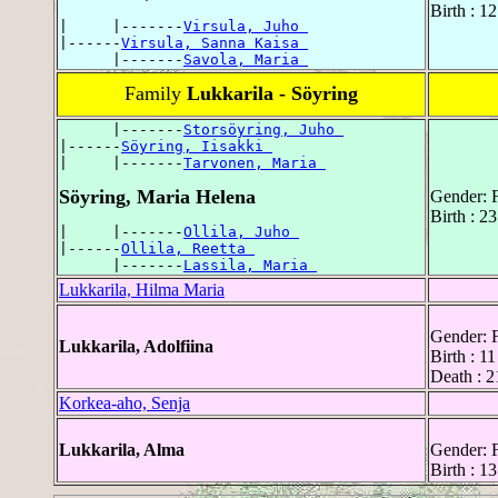
Birth : 1
|     |-------
Virsula, Juho 
|------
Virsula, Sanna Kaisa 
      |-------
Savola, Maria 
Family
Lukkarila - Söyring
      |-------
Storsöyring, Juho 
|------
Söyring, Iisakki 
|     |-------
Tarvonen, Maria 
Söyring, Maria Helena
Gender: 
Birth : 2
|     |-------
Ollila, Juho 
|------
Ollila, Reetta 
      |-------
Lassila, Maria 
Lukkarila, Hilma Maria
Gender: 
Lukkarila, Adolfiina
Birth : 1
Death : 2
Korkea-aho, Senja
Lukkarila, Alma
Gender: 
Birth : 1