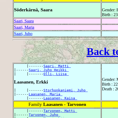
Söderkärnä, Saara
Gender: 
Birth : 2
Saari, Saara
Saari, Maria
Saari, Juho
Back t
      |-------
Saari, Matti 
|------
Saari, Juho Heikki 
|     |-------
Olli, Liisa 
Gender: 
Laasanen, Erkki
Birth : 2
Death : 
|     |-------
Storhonkaniemi, Juho 
|------
Laasanen, Maria 
      |-------
Laasanen, Kaisa 
Family
Laasanen - Tarvonen
      |-------
Tarvonen, Matti 
|------
Tarvonen, Juho 