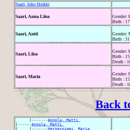
Saari, Juho Heikki
Saari, Anna Liisa
Gender: 
Birth : 1
Saari, Antti
Gender: 
Birth : 3
Gender: 
Saari, Liisa
Birth : 1
Death : 1
Gender: 
Saari, Maria
Birth : 1
Death : 1
Back t
      |-------
Annola, Matti 
|------
Annola, Matti 
|     |-------
Hernesniemi, Maria 