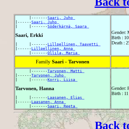
Back t
      |-------
Saari, Juho 
|------
Saari, Juho 
|     |-------
Söderkärnä, Saara 
Gender: 
Saari, Erkki
Birth : 1
Death : 
|     |-------
Lillpellinen, Taavetti 
|------
Lillpellinen, Anna 
      |-------
Ollila, Maria 
Family
Saari - Tarvonen
      |-------
Tarvonen, Matti 
|------
Tarvonen, Juho 
|     |-------
Korri, Liisa 
Tarvonen, Hanna
Gender: 
Birth : 1
|     |-------
Laasanen, Elias 
|------
Laasanen, Anna 
      |-------
Saari, Reeta 
Back t