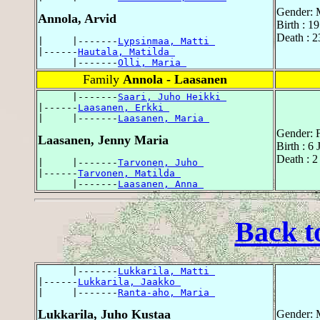
Gender: 
Annola, Arvid
Birth : 1
Death : 
|     |-------
Lypsinmaa, Matti 
|------
Hautala, Matilda 
      |-------
Olli, Maria 
Family
Annola - Laasanen
      |-------
Saari, Juho Heikki 
|------
Laasanen, Erkki 
|     |-------
Laasanen, Maria 
Gender: 
Laasanen, Jenny Maria
Birth : 6
Death : 
|     |-------
Tarvonen, Juho 
|------
Tarvonen, Matilda 
      |-------
Laasanen, Anna 
Back t
      |-------
Lukkarila, Matti 
|------
Lukkarila, Jaakko 
|     |-------
Ranta-aho, Maria 
Lukkarila, Juho Kustaa
Gender: 