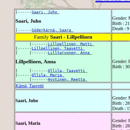
|------
Saari, Juho 
Gender: 
Saari, Juho
Birth : 2
Death : 9
|------
Söderkärnä, Saara 
Family
Saari - Lillpellinen
      |-------
Lillpellinen, Matti 
|------
Lillpellinen, Taavetti 
|     |-------
Lilltarvonen, Anna 
Lillpellinen, Anna
Gender: 
Birth : 3
|     |-------
Ollila, Taavetti 
|------
Ollila, Maria 
      |-------
Hyytinen, Reetta 
Kärnä, Taavetti
Gender: 
Saari, Juho
Birth : 2
Death : 
Gender: 
Saari, Maria
Birth : 2