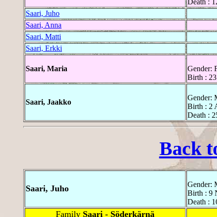
Death : 1
Saari, Juho
Saari, Anna
Saari, Matti
Saari, Erkki
Saari, Maria
Gender: 
Birth : 2
Gender: 
Saari, Jaakko
Birth : 2
Death : 2
Back t
Gender: 
Saari, Juho
Birth : 9
Death : 1
Family
Saari - Söderkärnä