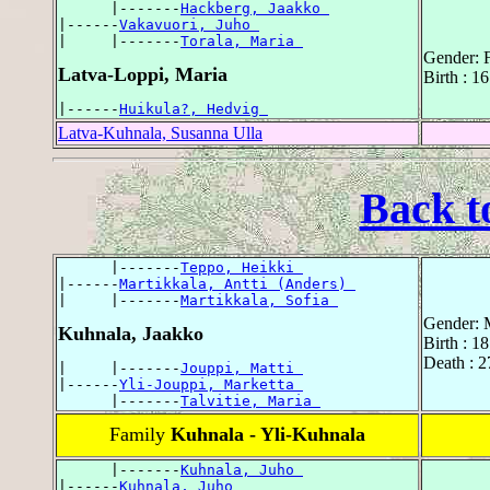
      |-------
Hackberg, Jaakko 
|------
Vakavuori, Juho 
|     |-------
Torala, Maria 
Gender: 
Latva-Loppi, Maria
Birth : 1
|------
Huikula?, Hedvig 
Latva-Kuhnala, Susanna Ulla
Back t
      |-------
Teppo, Heikki 
|------
Martikkala, Antti (Anders) 
|     |-------
Martikkala, Sofia 
Gender: 
Kuhnala, Jaakko
Birth : 
Death : 2
|     |-------
Jouppi, Matti 
|------
Yli-Jouppi, Marketta 
      |-------
Talvitie, Maria 
Family
Kuhnala - Yli-Kuhnala
      |-------
Kuhnala, Juho 
|------
Kuhnala, Juho 