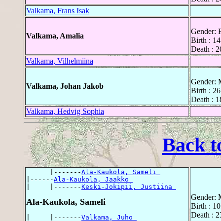
Valkama, Frans Isak
Gender: 
Valkama, Amalia
Birth : 1
Death : 2
Valkama, Vilhelmiina
Gender: 
Valkama, Johan Jakob
Birth : 26
Death : 1
Valkama, Hedvig Sophia
Back t
      |-------
Ala-Kaukola, Sameli 
|------
Ala-Kaukola, Jaakko 
|     |-------
Keski-Jokipii, Justiina 
Gender: 
Ala-Kaukola, Sameli
Birth : 
Death : 2
|     |-------
Valkama, Juho 