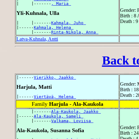
|     |-------
, Maria 
Gender: 
Yli-Kuhnala, Ulla
Birth : 8
Death : 9
|     |-------
Kahmala, Juho 
|------
Kahmala, Helena 
      |-------
Rinta-Nikola, Anna 
Latva-Kuhnala, Antti
Back t
|------
Vierikko, Jaakko 
Gender: 
Harjula, Matti
Birth : 1
Death : 2
|------
Viertävä, Helena 
Family
Harjula - Ala-Kaukola
      |-------
Ala-Kaukola, Jaakko 
|------
Ala-Kaukola, Sameli 
|     |-------
Valkama, Loviisa 
Gender: 
Ala-Kaukola, Susanna Sofia
Birth : 2
Death : 