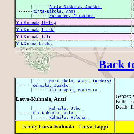
|     |-------
Rinta-Nikkola, Jaakko 
|------
Rinta-Nikola, Anna 
      |-------
Korhonen, Elisabet 
Yli-Kuhnala, Hedvig
Yli-Kuhnala, Iisakki
Yli-Kuhnala, Ulla
Yli-Kuhna, Jaakko
Back t
      |-------
Martikkala, Antti (Anders) 
|------
Kuhnala, Jaakko 
|     |-------
Yli-Jouppi, Marketta 
Gender: 
Latva-Kuhnala, Antti
Birth : 1
Death : I
|     |-------
Kuhnala, Juho 
|------
Yli-Kuhnala, Ulla 
      |-------
Kahmala, Helena 
Family
Latva-Kuhnala - Latva-Loppi