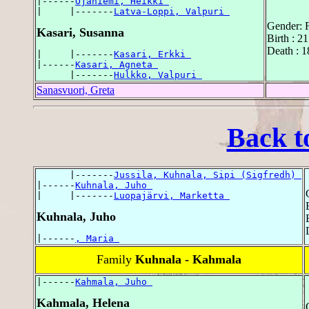
|------
Ojaniemi, Heikki 
|     |-------
Latva-Loppi, Valpuri 
Gender: 
Kasari, Susanna
Birth : 2
Death : 1
|     |-------
Kasari, Erkki 
|------
Kasari, Agneta 
      |-------
Hulkko, Valpuri 
Sanasvuori, Greta
Back t
      |-------
Jussila, Kuhnala, Sipi (Sigfredh) 
|------
Kuhnala, Juho 
|     |-------
Luopajärvi, Marketta 
Kuhnala, Juho
|------
, Maria 
Family
Kuhnala - Kahmala
|------
Kahmala, Juho 
Kahmala, Helena