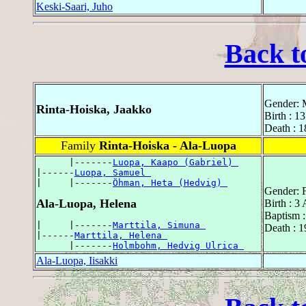
Keski-Saari, Juho
Back t
Gender: 
Rinta-Hoiska, Jaakko
Birth : 1
Death : 1
Family
Rinta-Hoiska - Ala-Luopa
      |-------
Luopa, Kaapo (Gabriel) 
|------
Luopa, Samuel 
|     |-------
Öhman, Heta (Hedvig) 
Gender: 
Ala-Luopa, Helena
Birth : 3
Baptism 
|     |-------
Marttila, Simuna 
Death : 1
|------
Marttila, Helena 
      |-------
Holmbohm, Hedvig Ulrica 
Ala-Luopa, Iisakki