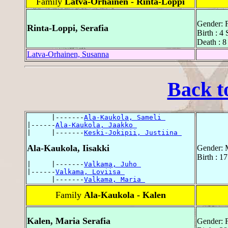
Family
Latva-Orhainen - Rinta-Loppi
Gender: 
Rinta-Loppi, Serafia
Birth : 4
Death : 8
Latva-Orhainen, Susanna
Back t
      |-------
Ala-Kaukola, Sameli 
|------
Ala-Kaukola, Jaakko 
|     |-------
Keski-Jokipii, Justiina 
Ala-Kaukola, Iisakki
Gender: 
Birth : 1
|     |-------
Valkama, Juho 
|------
Valkama, Loviisa 
      |-------
Valkama, Maria 
Family
Ala-Kaukola - Kalen
Kalen, Maria Serafia
Gender: 