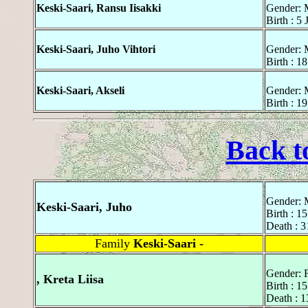
Keski-Saari, Ransu Iisakki
Gender: 
Birth : 5
Keski-Saari, Juho Vihtori
Gender: 
Birth : 1
Keski-Saari, Akseli
Gender: 
Birth : 1
Back t
Gender: 
Keski-Saari, Juho
Birth : 1
Death : 3
Family
Keski-Saari -
Gender: 
, Kreta Liisa
Birth : 1
Death : 1