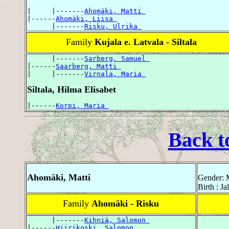
|     |-------
Ahomäki, Matti 
|------
Ahomäki, Liisa 
      |-------
Risku, Ulrika 
Family
Kujala e. Latvala - Siltala
      |-------
Sarberg, Samuel 
|------
Saarberg, Matti 
|     |-------
Virnala, Maria 
Siltala, Hilma Elisabet
|------
Korpi, Maria 
Back t
Ahomäki, Matti
Gender: 
Birth : Ja
Family
Ahomäki - Risku
      |-------
Kihniä, Salomon 
|------
Hiirikoski, Salomon 