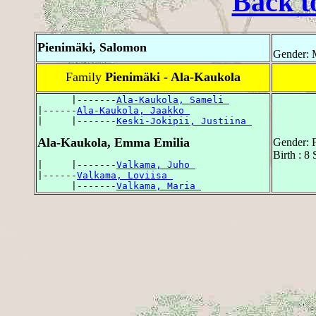
Back t
Pienimäki, Salomon
Gender: 
Family
Pienimäki - Ala-Kaukola
      |-------
Ala-Kaukola, Sameli 
|------
Ala-Kaukola, Jaakko 
|     |-------
Keski-Jokipii, Justiina 
Ala-Kaukola, Emma Emilia
Gender: 
Birth : 8
|     |-------
Valkama, Juho 
|------
Valkama, Loviisa 
      |-------
Valkama, Maria 