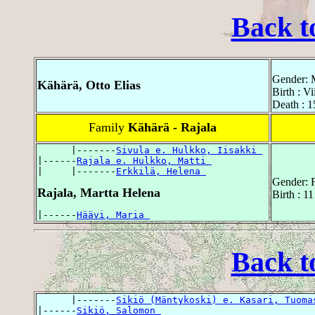
Back t
Gender: 
Kähärä, Otto Elias
Birth : Vi
Death : 
Family
Kähärä - Rajala
      |-------
Sivula e. Hulkko, Iisakki 
|------
Rajala e. Hulkko, Matti 
|     |-------
Erkkilä, Helena 
Gender: 
Rajala, Martta Helena
Birth : 1
|------
Häävi, Maria 
Back t
      |-------
Sikiö (Mäntykoski) e. Kasari, Tuoma
|------
Sikiö, Salomon 