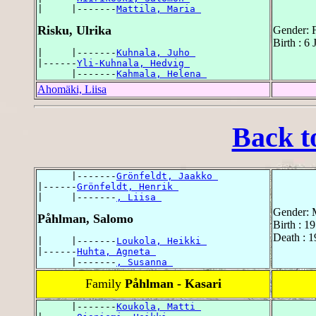
|     |-------
Mattila, Maria 
Risku, Ulrika
Gender: 
Birth : 6
|     |-------
Kuhnala, Juho 
|------
Yli-Kuhnala, Hedvig 
      |-------
Kahmala, Helena 
Ahomäki, Liisa
Back t
      |-------
Grönfeldt, Jaakko 
|------
Grönfeldt, Henrik 
|     |-------
, Liisa 
Gender: 
Påhlman, Salomo
Birth : 1
Death : 1
|     |-------
Loukola, Heikki 
|------
Huhta, Agneta 
      |-------
, Susanna 
Family
Påhlman - Kasari
      |-------
Koukola, Matti 