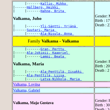
      |-------
Kallio, Mikko 
|------
Hällberg, Heikki 
|     |-------
Hahne, Brita 
Gender: 
Valkama, Juho
Birth : 1
Death : 2
|     |-------
Yli-Säntti, Yrjänä 
|------
Suutari, Maria 
      |-------
Ala-Nisula, Anna 
Family
Valkama - Valkama
      |-------
Gran, Perttu 
|------
Ala-Jokipii, Kaapriel 
|     |-------
Lampi, Beata 
Gender: 
Valkama, Maria
Birth : 2
Death : 2
|     |-------
Ala-Penttilä, Iisakki 
|------
Ala-Penttilä, Liisa 
      |-------
Latva-Nikkola, Maria 
Valkama, Loviisa
Valkama, Gabriel
Gender: 
Valkama, Maja Gustava
Birth : 3
Death : 2