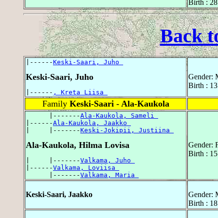
Birth : 2
Back t
|------
Keski-Saari, Juho 
Keski-Saari, Juho
Gender: 
Birth : 1
|------
, Kreta Liisa 
Family
Keski-Saari - Ala-Kaukola
      |-------
Ala-Kaukola, Sameli 
|------
Ala-Kaukola, Jaakko 
|     |-------
Keski-Jokipii, Justiina 
Ala-Kaukola, Hilma Lovisa
Gender: 
Birth : 1
|     |-------
Valkama, Juho 
|------
Valkama, Loviisa 
      |-------
Valkama, Maria 
Keski-Saari, Jaakko
Gender: 
Birth : 1