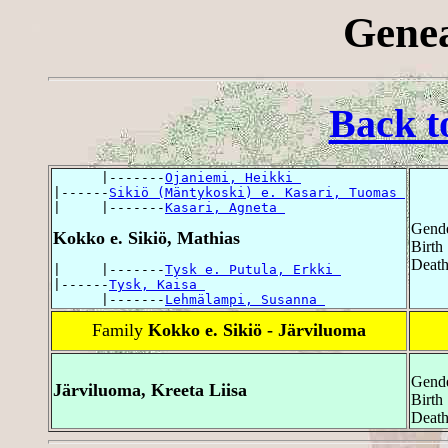
Genea
Back t
      |-------
Ojaniemi, Heikki 
|------
Sikiö (Mäntykoski) e. Kasari, Tuomas 
|     |-------
Kasari, Agneta 
Gende
Kokko e. Sikiö, Mathias
Birth
Death
|     |-------
Tysk e. Putula, Erkki 
|------
Tysk, Kaisa 
      |-------
Lehmälampi, Susanna 
Family
Kokko e. Sikiö - Järviluoma
Gende
Järviluoma, Kreeta Liisa
Birth
Death