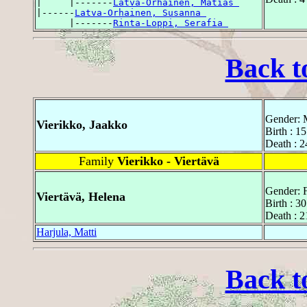
|     |-------
Latva-Orhainen, Matias 
|------
Latva-Orhainen, Susanna 
      |-------
Rinta-Loppi, Serafia 
Back t
Gender: 
Vierikko, Jaakko
Birth : 1
Death : 
Family
Vierikko - Viertävä
Gender: 
Viertävä, Helena
Birth : 3
Death : 2
Harjula, Matti
Back t