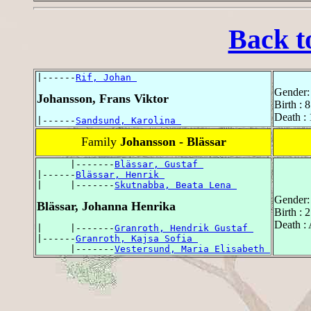
Back t
|------
Rif, Johan 
Gender:
Johansson, Frans Viktor
Birth : 
Death :
|------
Sandsund, Karolina 
Family
Johansson - Blässar
      |-------
Blässar, Gustaf 
|------
Blässar, Henrik 
|     |-------
Skutnabba, Beata Lena 
Gender:
Blässar, Johanna Henrika
Birth : 
Death :
|     |-------
Granroth, Hendrik Gustaf 
|------
Granroth, Kajsa Sofia 
      |-------
Vestersund, Maria Elisabeth 