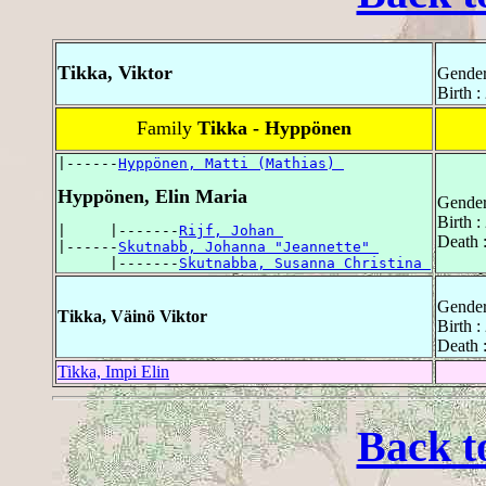
Tikka, Viktor
Gender
Birth 
Family
Tikka - Hyppönen
|------
Hyppönen, Matti (Mathias) 
Hyppönen, Elin Maria
Gender
Birth :
|     |-------
Rijf, Johan 
Death 
|------
Skutnabb, Johanna "Jeannette" 
      |-------
Skutnabba, Susanna Christina 
Gender
Tikka, Väinö Viktor
Birth 
Death 
Tikka, Impi Elin
Back t