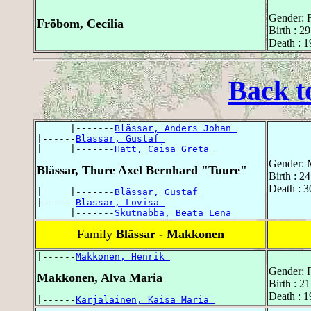
Gender: 
Fröbom, Cecilia
Birth : 2
Death : 
Back t
      |-------
Blässar, Anders Johan 
|------
Blässar, Gustaf 
|     |-------
Hatt, Caisa Greta 
Gender: 
Blässar, Thure Axel Bernhard "Tuure"
Birth : 2
Death : 3
|     |-------
Blässar, Gustaf 
|------
Blässar, Lovisa 
      |-------
Skutnabba, Beata Lena 
Family
Blässar - Makkonen
|------
Makkonen, Henrik 
Gender: 
Makkonen, Alva Maria
Birth : 2
Death : 1
|------
Karjalainen, Kaisa Maria 