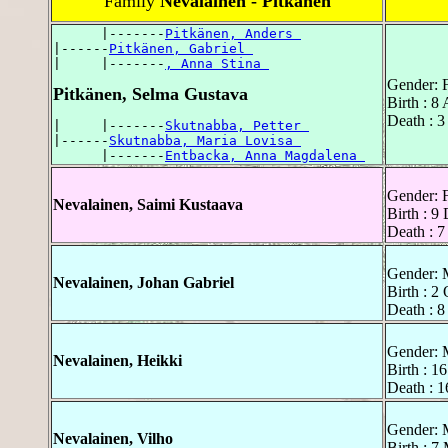
Family
Nevalainen - Pitkänen
      |-------
Pitkänen, Anders 
|------
Pitkänen, Gabriel 
|     |-------
, Anna Stina 
Gender: 
Pitkänen, Selma Gustava
Birth : 8
Death : 3
|     |-------
Skutnabba, Petter 
|------
Skutnabba, Maria Lovisa 
      |-------
Entbacka, Anna Magdalena 
Gender: 
Nevalainen, Saimi Kustaava
Birth : 9
Death : 7
Gender: 
Nevalainen, Johan Gabriel
Birth : 2
Death : 8
Gender: 
Nevalainen, Heikki
Birth : 1
Death : 
Gender: 
Nevalainen, Vilho
Birth : 7