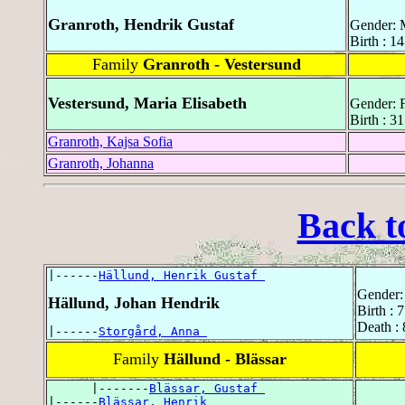
Granroth, Hendrik Gustaf
Gender: 
Birth : 1
Family
Granroth - Vestersund
Vestersund, Maria Elisabeth
Gender: 
Birth : 3
Granroth, Kajsa Sofia
Granroth, Johanna
Back t
|------
Hällund, Henrik Gustaf 
Gender:
Hällund, Johan Hendrik
Birth : 
Death :
|------
Storgård, Anna 
Family
Hällund - Blässar
      |-------
Blässar, Gustaf 
|------
Blässar, Henrik 