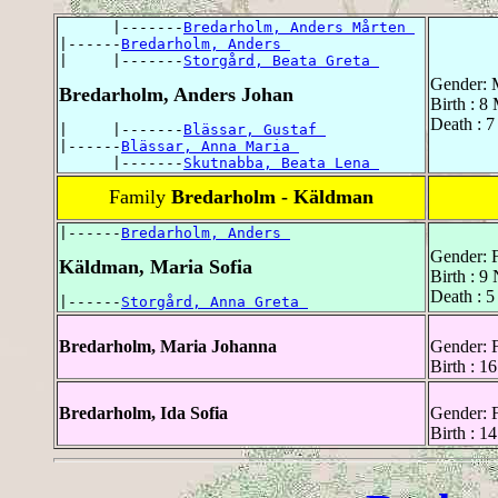
      |-------
Bredarholm, Anders Mårten 
|------
Bredarholm, Anders 
|     |-------
Storgård, Beata Greta 
Gender: 
Bredarholm, Anders Johan
Birth : 8
Death : 
|     |-------
Blässar, Gustaf 
|------
Blässar, Anna Maria 
      |-------
Skutnabba, Beata Lena 
Family
Bredarholm - Käldman
|------
Bredarholm, Anders 
Gender: 
Käldman, Maria Sofia
Birth : 9
Death : 5
|------
Storgård, Anna Greta 
Bredarholm, Maria Johanna
Gender: 
Birth : 1
Bredarholm, Ida Sofia
Gender: 
Birth : 1