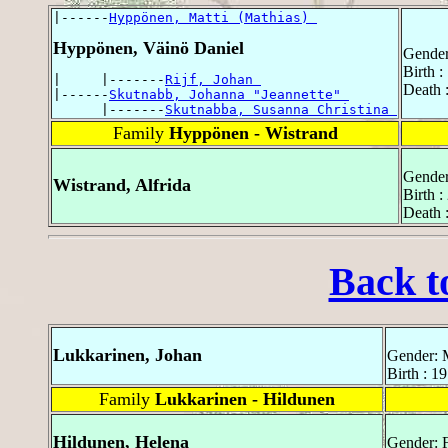
|------
Hyppönen, Matti (Mathias) 
Hyppönen, Väinö Daniel
Gender
Birth 
|     |-------
Rijf, Johan 
Death :
|------
Skutnabb, Johanna "Jeannette" 
      |-------
Skutnabba, Susanna Christina 
Family
Hyppönen - Wistrand
Gender
Wistrand, Alfrida
Birth 
Death 
Back t
Lukkarinen, Johan
Gender: 
Birth : 1
Family
Lukkarinen - Hildunen
Hildunen, Helena
Gender: 