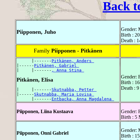
Back t
Gender: 
Piipponen, Juho
Birth : 2
Death : 1
Family
Piipponen - Pitkänen
      |-------
Pitkänen, Anders 
|------
Pitkänen, Gabriel 
|     |-------
, Anna Stina 
Gender: 
Pitkänen, Elisa
Birth : 1
Death : 9
|     |-------
Skutnabba, Petter 
|------
Skutnabba, Maria Lovisa 
      |-------
Entbacka, Anna Magdalena 
Piipponen, Liina Kustaava
Gender: 
Birth : 5
Gender: 
Piipponen, Onni Gabriel
Birth : 1