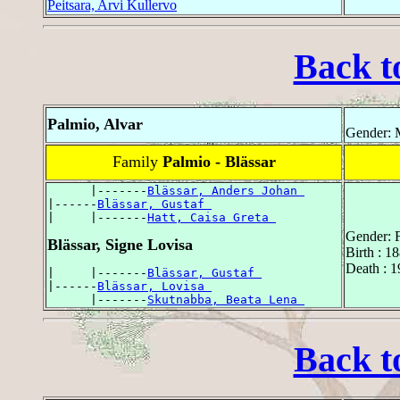
Peitsara, Arvi Kullervo
Back t
Palmio, Alvar
Gender: 
Family
Palmio - Blässar
      |-------
Blässar, Anders Johan 
|------
Blässar, Gustaf 
|     |-------
Hatt, Caisa Greta 
Gender: 
Blässar, Signe Lovisa
Birth : 1
Death : 1
|     |-------
Blässar, Gustaf 
|------
Blässar, Lovisa 
      |-------
Skutnabba, Beata Lena 
Back t