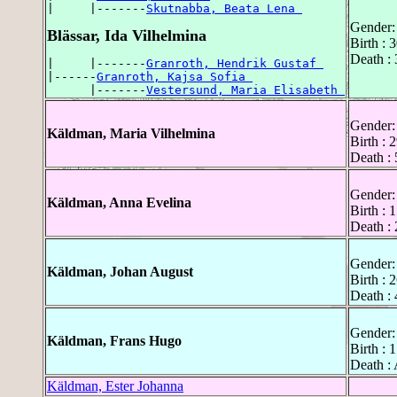
|     |-------
Skutnabba, Beata Lena 
Gender:
Blässar, Ida Vilhelmina
Birth : 
Death : 
|     |-------
Granroth, Hendrik Gustaf 
|------
Granroth, Kajsa Sofia 
      |-------
Vestersund, Maria Elisabeth 
Gender:
Käldman, Maria Vilhelmina
Birth : 
Death :
Gender:
Käldman, Anna Evelina
Birth : 
Death : 
Gender:
Käldman, Johan August
Birth : 
Death : 
Gender:
Käldman, Frans Hugo
Birth : 
Death :
Käldman, Ester Johanna