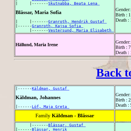
|     |-------
Skutnabba, Beata Lena 
Gender:
Blässar, Maria Sofia
Birth : 
Death :
|     |-------
Granroth, Hendrik Gustaf 
|------
Granroth, Kajsa Sofia 
      |-------
Vestersund, Maria Elisabeth 
Gender:
Hällund, Maria Irene
Birth : 
Death :
Back t
|------
Käldman, Gustaf 
Gender:
Käldman, Johannes
Birth : 
Death :
|------
Löf, Maja Greta 
Family
Käldman - Blässar
      |-------
Blässar, Gustaf 
|------
Blässar, Henrik 