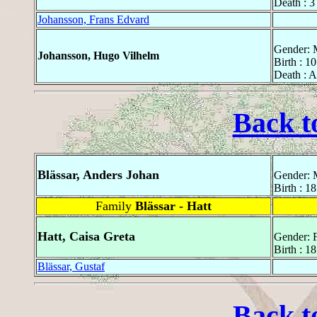
Death : 3
Johansson, Frans Edvard
Gender: 
Johansson, Hugo Vilhelm
Birth : 1
Death : 
Back t
Blässar, Anders Johan
Gender: 
Birth : 1
Family
Blässar - Hatt
Hatt, Caisa Greta
Gender: 
Birth : 1
Blässar, Gustaf
Back t