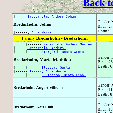
Back t
|------
Bredarholm, Anders Johan 
Gender: 
Bredarholm, Johan
Birth : 2
Death : 1
|------
, Anna Maria 
Family
Bredarholm - Bredarholm
      |-------
Bredarholm, Anders Mårten 
|------
Bredarholm, Anders 
|     |-------
Storgård, Beata Greta 
Gender: 
Bredarholm, Maria Mathilda
Birth : 2
Death : 6
|     |-------
Blässar, Gustaf 
|------
Blässar, Anna Maria 
      |-------
Skutnabba, Beata Lena 
Gender: 
Bredarholm, August Vilhelm
Birth : 1
Death : 
Gender: 
Bredarholm, Karl Emil
Birth : 1