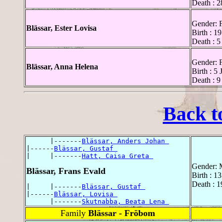
Death : 
Gender: 
Blässar, Ester Lovisa
Birth : 1
Death : 5
Gender: 
Blässar, Anna Helena
Birth : 5
Death : 9
Back t
      |-------
Blässar, Anders Johan 
|------
Blässar, Gustaf 
|     |-------
Hatt, Caisa Greta 
Gender: 
Blässar, Frans Evald
Birth : 1
Death : 
|     |-------
Blässar, Gustaf 
|------
Blässar, Lovisa 
      |-------
Skutnabba, Beata Lena 
Family
Blässar - Fröbom