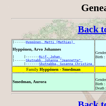
Genea
Back t
|------
Hyppönen, Matti (Mathias) 
Hyppönen, Arvo Johannes
Gender
|     |-------
Rijf, Johan 
Birth 
|------
Skutnabb, Johanna "Jeannette" 
      |-------
Skutnabba, Susanna Christina 
Family
Hyppönen - Smedman
Gender
Smedman, Aurora
Birth 
Death 
Back t