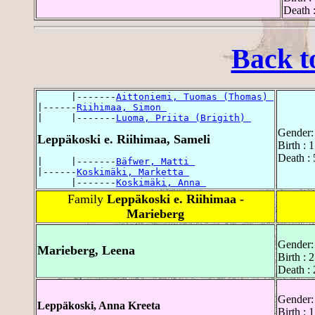
Death 
Back t
      |-------
Aittoniemi, Tuomas (Thomas) 
|------
Riihimaa, Simon 
|     |-------
Luoma, Priita (Brigith) 
Gender:
Leppäkoski e. Riihimaa, Sameli
Birth : 
Death : 
|     |-------
Bäfwer, Matti 
|------
Koskimäki, Marketta 
      |-------
Koskimäki, Anna 
Family
Leppäkoski e. Riihimaa -
Marieberg
Gender:
Marieberg, Leena
Birth : 
Death : 
Gender:
Leppäkoski, Anna Kreeta
Birth : 