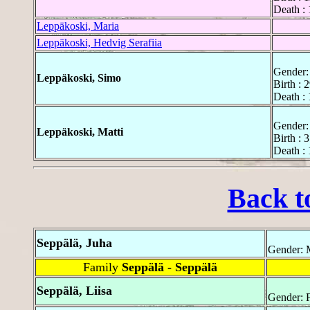
Death : 
Leppäkoski, Maria
Leppäkoski, Hedvig Serafiia
Gender:
Leppäkoski, Simo
Birth : 
Death : 
Gender:
Leppäkoski, Matti
Birth : 
Death : 
Back t
Seppälä, Juha
Gender: 
Family
Seppälä - Seppälä
Seppälä, Liisa
Gender: 