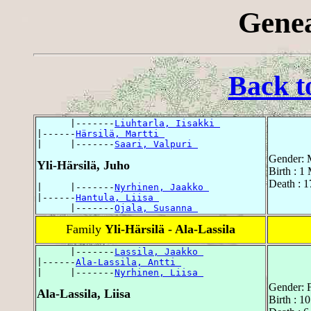
Genea
Back t
      |-------
Liuhtarla, Iisakki 
|------
Härsilä, Martti 
|     |-------
Saari, Valpuri 
Gender: 
Yli-Härsilä, Juho
Birth : 1
Death : 
|     |-------
Nyrhinen, Jaakko 
|------
Hantula, Liisa 
      |-------
Ojala, Susanna 
Family
Yli-Härsilä - Ala-Lassila
      |-------
Lassila, Jaakko 
|------
Ala-Lassila, Antti 
|     |-------
Nyrhinen, Liisa 
Gender: 
Ala-Lassila, Liisa
Birth : 1