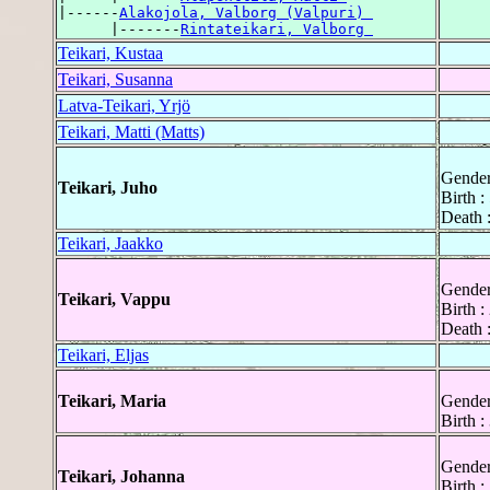
|------
Alakojola, Valborg (Valpuri) 
      |-------
Rintateikari, Valborg 
Teikari, Kustaa
Teikari, Susanna
Latva-Teikari, Yrjö
Teikari, Matti (Matts)
Gender
Teikari, Juho
Birth 
Death 
Teikari, Jaakko
Gender
Teikari, Vappu
Birth 
Death 
Teikari, Eljas
Teikari, Maria
Gender
Birth 
Gender
Teikari, Johanna
Birth 