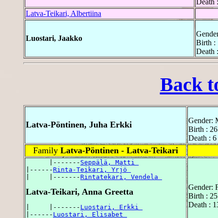
Death 
Latva-Teikari, Albertiina
Gender
Luostari, Jaakko
Birth 
Death 
Back t
Gender: 
Latva-Pöntinen, Juha Erkki
Birth : 2
Death : 6
Family
Latva-Pöntinen - Latva-Teikari
      |-------
Seppälä, Matti 
|------
Rinta-Teikari, Yrjö 
|     |-------
Rintatekari, Vendela 
Gender: 
Latva-Teikari, Anna Greetta
Birth : 2
Death : 1
|     |-------
Luostari, Erkki 
|------
Luostari, Elisabet 