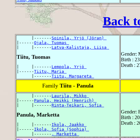
Back t
      |-------
Soinila, Yrjö (Jöran) 
|------
Ojala, Tuomas 
|     |-------
Latva-Kalistaja, Liisa 
Gender: 
Tiitu, Tuomas
Birth : 2
Death : 2
|     |-------
Lempola, Yrjö 
|------
Tiitu, Maria 
      |-------
Tiitu, Margareta 
Family
Tiitu - Panula
      |-------
Laurila, Mikko 
|------
Panula, Heikki (Henrich) 
|     |-------
Rinta-Teikari, Sofia 
Gender: 
Panula, Marketta
Birth : 2
Death : 
|     |-------
Ikola, Jaakko 
|------
Ikola, Sofia (Sophia) 
      |-------
, Marketta 