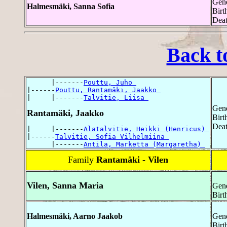
Gend
Halmesmäki, Sanna Sofia
Birt
Deat
Back t
      |-------
Pouttu, Juho 
|------
Pouttu, Rantamäki, Jaakko 
|     |-------
Talvitie, Liisa 
Gend
Rantamäki, Jaakko
Birt
Deat
|     |-------
Alatalvitie, Heikki (Henricus) 
|------
Talvitie, Sofia Vilhelmiina 
      |-------
Antila, Marketta (Margaretha) 
Family
Rantamäki - Vilen
Vilen, Sanna Maria
Gend
Birt
Halmesmäki, Aarno Jaakob
Gend
Birt