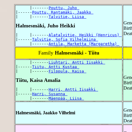
      |-------
Pouttu, Juho 
|------
Pouttu, Rantamäki, Jaakko 
|     |-------
Talvitie, Liisa 
Gend
Halmesmäki, Juho Heikki
Birt
Deat
|     |-------
Alatalvitie, Heikki (Henricus) 
|------
Talvitie, Sofia Vilhelmiina 
      |-------
Antila, Marketta (Margaretha) 
Family
Halmesmäki - Tiitu
      |-------
Liuhtari, Antti Iisakki 
|------
Tiitu, Antti Kustaa 
|     |-------
Filppula, Kaisa 
Gend
Tiitu, Kaisa Amalia
Birt
Deat
|     |-------
Harri, Antti Iisakki 
|------
Harri, Susanna 
      |-------
Mäenpää, Liisa 
Gend
Halmesmäki, Jaakko Vilhelmi
Birt
Deat