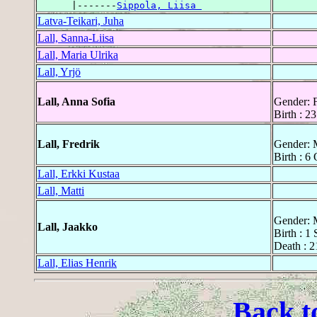
      |-------
Sippola, Liisa 
Latva-Teikari, Juha
Lall, Sanna-Liisa
Lall, Maria Ulrika
Lall, Yrjö
Lall, Anna Sofia
Gender: 
Birth : 2
Lall, Fredrik
Gender: 
Birth : 6
Lall, Erkki Kustaa
Lall, Matti
Gender: 
Lall, Jaakko
Birth : 1
Death : 2
Lall, Elias Henrik
Back t