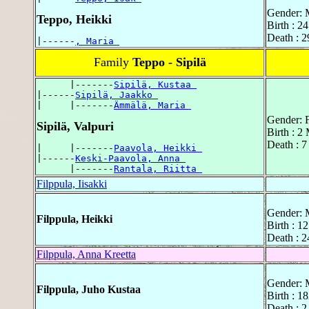
Gender: 
Teppo, Heikki
Birth : 
Death : 
|------
, Maria 
Family
Teppo - Sipilä
      |-------
Sipilä, Kustaa 
|------
Sipilä, Jaakko 
|     |-------
Ämmälä, Maria 
Gender: 
Sipilä, Valpuri
Birth : 2
Death : 
|     |-------
Paavola, Heikki 
|------
Keski-Paavola, Anna 
      |-------
Rantala, Riitta 
Filppula, Iisakki
Gender: 
Filppula, Heikki
Birth : 1
Death : 2
Filppula, Anna Kreetta
Gender: 
Filppula, Juho Kustaa
Birth : 1
Death : 2