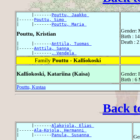
      |-------
Pouttu, Jaakko 
|------
Pouttu, Simo 
|     |-------
Pouttu, Maria 
Gender: 
Pouttu, Kristian
Birth : 1
Death : 
|     |-------
Anttila, Tuomas 
|------
Anttila, Sanna 
      |-------
, Vendela 
Family
Pouttu - Kalliokoski
Kalliokoski, Katariina (Kaisa)
Gender: 
Birth : 6
Pouttu, Kustaa
Back t
      |-------
Alakojola, Elias 
|------
Ala-Kojola, Hermanni 
|     |-------
Panula, Susanna 
Ge