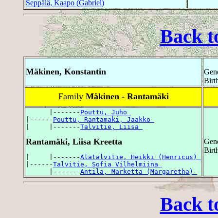
Seppälä, Kaapo (Gabriel)
Back t
Mäkinen, Konstantin
Gend
Birt
Family
Mäkinen - Rantamäki
      |-------
Pouttu, Juho 
|------
Pouttu, Rantamäki, Jaakko 
|     |-------
Talvitie, Liisa 
Rantamäki, Liisa Kreetta
Gend
Birt
|     |-------
Alatalvitie, Heikki (Henricus) 
|------
Talvitie, Sofia Vilhelmiina 
      |-------
Antila, Marketta (Margaretha) 
Back t