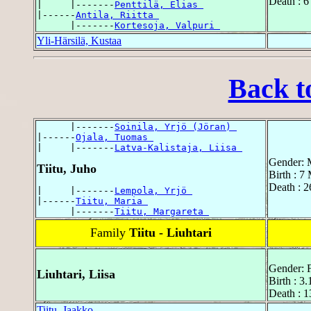
Death : 6
|     |-------
Penttilä, Elias 
|------
Antila, Riitta 
      |-------
Kortesoja, Valpuri 
Yli-Härsilä, Kustaa
Back t
      |-------
Soinila, Yrjö (Jöran) 
|------
Ojala, Tuomas 
|     |-------
Latva-Kalistaja, Liisa 
Gender: 
Tiitu, Juho
Birth : 7
Death : 2
|     |-------
Lempola, Yrjö 
|------
Tiitu, Maria 
      |-------
Tiitu, Margareta 
Family
Tiitu - Liuhtari
Gender: 
Liuhtari, Liisa
Birth : 3
Death : 
Tiitu, Jaakko