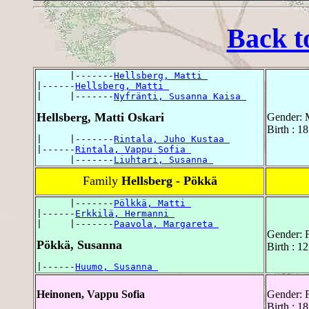
Back t
      |-------
Hellsberg, Matti 
|------
Hellsberg, Matti 
|     |-------
Nyfränti, Susanna Kaisa 
Hellsberg, Matti Oskari
Gender: 
Birth : 1
|     |-------
Rintala, Juho Kustaa 
|------
Rintala, Vappu Sofia 
      |-------
Liuhtari, Susanna 
Family
Hellsberg - Pökkä
      |-------
Pölkkä, Matti 
|------
Erkkilä, Hermanni 
|     |-------
Paavola, Margareta 
Gender: 
Pökkä, Susanna
Birth : 1
|------
Huumo, Susanna 
Heinonen, Vappu Sofia
Gender: 
Birth : 1