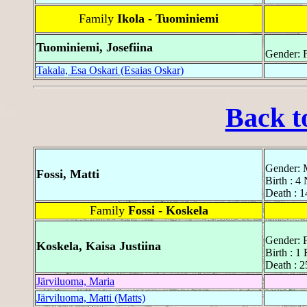
Family
Ikola - Tuominiemi
Tuominiemi, Josefiina
Gender: 
Takala, Esa Oskari (Esaias Oskar)
Back t
Gender: 
Fossi, Matti
Birth : 
Death : 
Family
Fossi - Koskela
Gender: 
Koskela, Kaisa Justiina
Birth : 1
Death : 2
Järviluoma, Maria
Järviluoma, Matti (Matts)