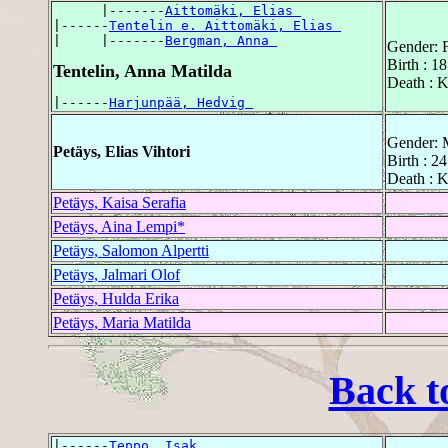
      |-------
Aittomäki, Elias 
|------
Tentelin e. Aittomäki, Elias 
|     |-------
Bergman, Anna 
Gender: 
Birth : 1
Tentelin, Anna Matilda
Death : 
|------
Harjunpää, Hedvig 
Gender: 
Petäys, Elias Vihtori
Birth : 24
Death : 
Petäys, Kaisa Serafia
Petäys, Aina Lempi*
Petäys, Salomon Alpertti
Petäys, Jalmari Olof
Petäys, Hulda Erika
Petäys, Maria Matilda
Back t
|------
Teppo, Isak 