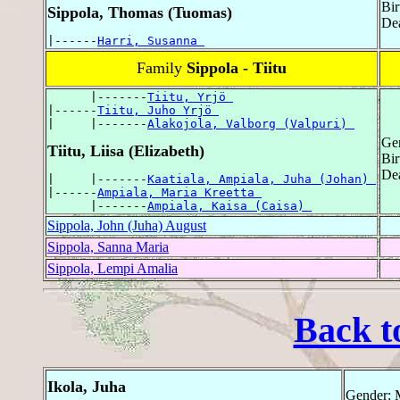
Bir
Sippola, Thomas (Tuomas)
Dea
|------
Harri, Susanna 
Family
Sippola - Tiitu
      |-------
Tiitu, Yrjö 
|------
Tiitu, Juho Yrjö 
|     |-------
Alakojola, Valborg (Valpuri) 
Ge
Tiitu, Liisa (Elizabeth)
Bir
Dea
|     |-------
Kaatiala, Ampiala, Juha (Johan) 
|------
Ampiala, Maria Kreetta 
      |-------
Ampiala, Kaisa (Caisa) 
Sippola, John (Juha) August
Sippola, Sanna Maria
Sippola, Lempi Amalia
Back t
Ikola, Juha
Gender: 