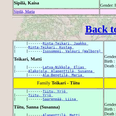
Sipilä, Kaisa
Gender: 
Sipilä, Maria
Back t
      |-------
Rinta-Teikari, Jaakko 
|------
Rinta-Teikari, Kustaa 
|     |-------
Isosomppi, Valpuri (Walborg) 
Gender
Teikari, Matti
Birth :
Death 
|     |-------
Latva-Nikkola, Elias 
|------
Alakojola, Alapenttilä, Susanna 
      |-------
Ala-Bengtilä, Maria 
Family
Teikari - Tiitu
      |-------
Tiitu, Yrjö 
|------
Tiitu, Yrjö 
|     |-------
Saarenpää, Liisa 
Gender
Tiitu, Sanna (Susanna)
Birth 
Death 
|     |-------
Alapenttilä, Matti 