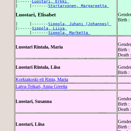
|------
Luostari, Erkki 
|     |-------
Stortarvonen, Margareetta 
Luostari, Elisabet
Gender
Birth 
|     |-------
Sippola, Juhani (Johannes) 
|------
Sippola, Liisa 
      |-------
Sippola, Marketta 
Gender
Luostari Rintala, Maria
Birth 
Death 
Luostari Rintala, Liisa
Gender
Birth 
Korkiakoski eli Rinta, Maria
Latva-Teikari, Anna Greetta
Gender
Luostari, Susanna
Birth 
Death 
Gender
Luostari, Liisa
Birth 