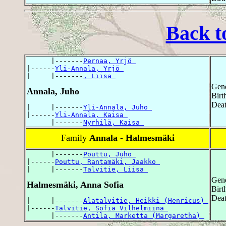
Back t
      |-------
Pernaa, Yrjö 
|------
Yli-Annala, Yrjö 
|     |-------
, Liisa 
Gend
Annala, Juho
Birt
Deat
|     |-------
Yli-Annala, Juho 
|------
Yli-Annala, Kaisa 
      |-------
Nyrhilä, Kaisa 
Family
Annala - Halmesmäki
      |-------
Pouttu, Juho 
|------
Pouttu, Rantamäki, Jaakko 
|     |-------
Talvitie, Liisa 
Gend
Halmesmäki, Anna Sofia
Birt
Deat
|     |-------
Alatalvitie, Heikki (Henricus) 
|------
Talvitie, Sofia Vilhelmiina 
      |-------
Antila, Marketta (Margaretha) 