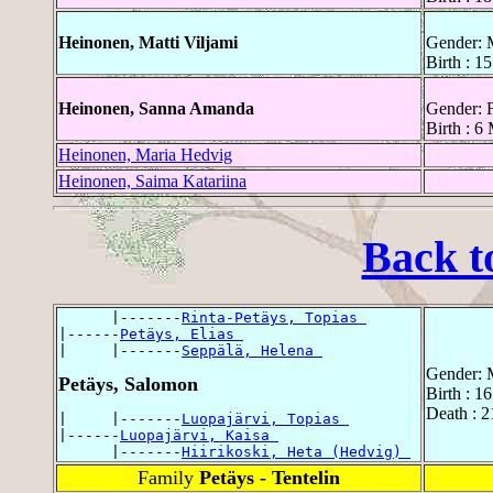
Heinonen, Matti Viljami
Gender: 
Birth : 1
Heinonen, Sanna Amanda
Gender: 
Birth : 6
Heinonen, Maria Hedvig
Heinonen, Saima Katariina
Back t
      |-------
Rinta-Petäys, Topias 
|------
Petäys, Elias 
|     |-------
Seppälä, Helena 
Gender: 
Petäys, Salomon
Birth : 1
Death : 
|     |-------
Luopajärvi, Topias 
|------
Luopajärvi, Kaisa 
      |-------
Hiirikoski, Heta (Hedvig) 
Family
Petäys - Tentelin