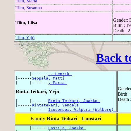
Tiitu, Maria
Tiitu, Susanna
Gender: 
Tiitu, Liisa
Birth : 1
Death : 
Tiitu, Yrjö
Back t
      |-------
-, Henrik 
|------
Seppälä, Matti 
|     |-------
, Maria 
Gender
Rinta-Teikari, Yrjö
Birth :
Death 
|     |-------
Rinta-Teikari, Jaakko 
|------
Rintatekari, Vendela 
      |-------
Isosomppi, Valpuri (Walborg) 
Family
Rinta-Teikari - Luostari
      |-------
Lassila, Jaakko 